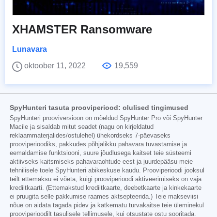
XHAMSTER Ransomware
Lunavara
oktoober 11, 2022
19,559
SpyHunteri tasuta prooviperiood: olulised tingimused
SpyHunteri prooviversioon on mõeldud SpyHunter Pro või SpyHunter
Macile ja sisaldab mitut seadet (nagu on kirjeldatud
reklaammaterjalides/ostulehel) ühekordseks 7-päevaseks
prooviperioodiks, pakkudes põhjalikku pahavara tuvastamise ja
eemaldamise funktsiooni, suure jõudlusega kaitset teie süsteemi
aktiivseks kaitsmiseks pahavaraohtude eest ja juurdepääsu meie
tehnilisele toele SpyHunteri abikeskuse kaudu. Prooviperioodi jooksul
teilt ettemaksu ei võeta, kuigi prooviperioodi aktiveerimiseks on vaja
krediitkaarti. (Ettemakstud krediitkaarte, deebetkaarte ja kinkekaarte
ei pruugita selle pakkumise raames aktsepteerida.) Teie makseviisi
nõue on aidata tagada pidev ja katkematu turvakaitse teie üleminekul
prooviperioodilt tasulisele tellimusele, kui otsustate ostu sooritada.