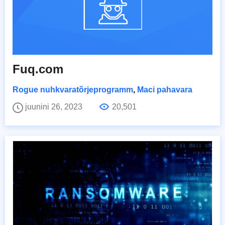
Fuq.com
Rogue nuhkvaratõrjeprogramm
,
Maci pahavara
juunini 26, 2023
20,501