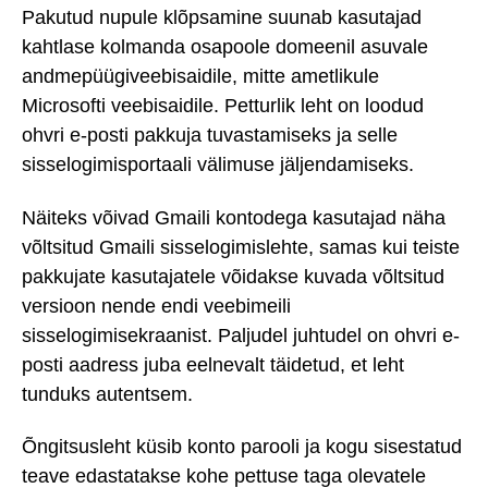
Pakutud nupule klõpsamine suunab kasutajad
kahtlase kolmanda osapoole domeenil asuvale
andmepüügiveebisaidile, mitte ametlikule
Microsofti veebisaidile. Petturlik leht on loodud
ohvri e-posti pakkuja tuvastamiseks ja selle
sisselogimisportaali välimuse jäljendamiseks.
Näiteks võivad Gmaili kontodega kasutajad näha
võltsitud Gmaili sisselogimislehte, samas kui teiste
pakkujate kasutajatele võidakse kuvada võltsitud
versioon nende endi veebimeili
sisselogimisekraanist. Paljudel juhtudel on ohvri e-
posti aadress juba eelnevalt täidetud, et leht
tunduks autentsem.
Õngitsusleht küsib konto parooli ja kogu sisestatud
teave edastatakse kohe pettuse taga olevatele