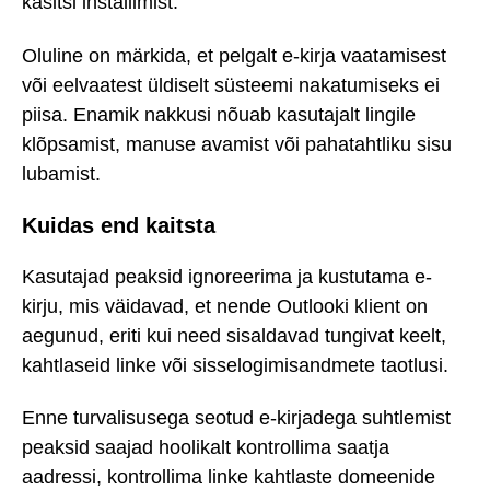
käsitsi installimist.
Oluline on märkida, et pelgalt e-kirja vaatamisest
või eelvaatest üldiselt süsteemi nakatumiseks ei
piisa. Enamik nakkusi nõuab kasutajalt lingile
klõpsamist, manuse avamist või pahatahtliku sisu
lubamist.
Kuidas end kaitsta
Kasutajad peaksid ignoreerima ja kustutama e-
kirju, mis väidavad, et nende Outlooki klient on
aegunud, eriti kui need sisaldavad tungivat keelt,
kahtlaseid linke või sisselogimisandmete taotlusi.
Enne turvalisusega seotud e-kirjadega suhtlemist
peaksid saajad hoolikalt kontrollima saatja
aadressi, kontrollima linke kahtlaste domeenide