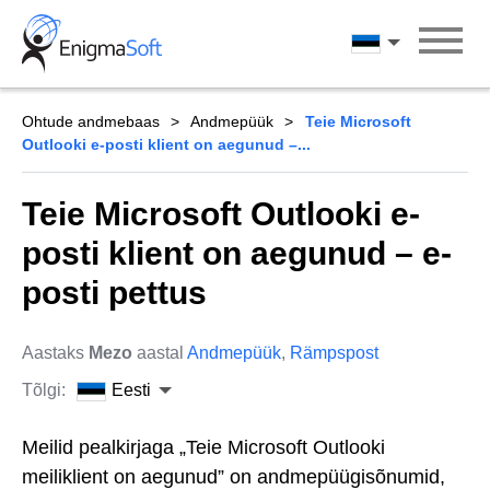
Skip
to
Eesti
content
Ohtude andmebaas
Andmepüük
Teie Microsoft
Outlooki e-posti klient on aegunud –...
Teie Microsoft Outlooki e-
posti klient on aegunud – e-
posti pettus
Aastaks
Mezo
aastal
Andmepüük
,
Rämpspost
Tõlgi:
Eesti
Meilid pealkirjaga „Teie Microsoft Outlooki
meiliklient on aegunud” on andmepüügisõnumid,