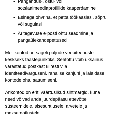
Pangandus-, ostu- või
sotsiaalmeediaprofiilide kaaperdamine
Esinege ohvrina, et petta töökaaslasi, sõpru
või sugulasi
Äritegevuse e-posti ohtu seadmine ja
pangaülekandepettused
Meilikontod on sageli paljude veebiteenuste
keskseks taastepunktiks. Seetõttu võib üksainus
varastatud postkast kiiresti viia
identiteedivarguseni, rahalise kahjuni ja laialdase
kontode ohtu sattumiseni.
Ärikontod on eriti väärtuslikud sihtmärgid, kuna
need võivad anda juurdepääsu ettevõtte
süsteemidele, sisesuhtlusele, arvetele ja
maksetaotlustele.