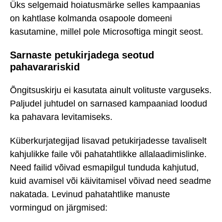
Üks selgemaid hoiatusmärke selles kampaanias
on kahtlase kolmanda osapoole domeeni
kasutamine, millel pole Microsoftiga mingit seost.
Sarnaste petukirjadega seotud
pahavarariskid
Õngitsuskirju ei kasutata ainult volituste varguseks.
Paljudel juhtudel on sarnased kampaaniad loodud
ka pahavara levitamiseks.
Küberkurjategijad lisavad petukirjadesse tavaliselt
kahjulikke faile või pahatahtlikke allalaadimislinke.
Need failid võivad esmapilgul tunduda kahjutud,
kuid avamisel või käivitamisel võivad need seadme
nakatada. Levinud pahatahtlike manuste
vormingud on järgmised: