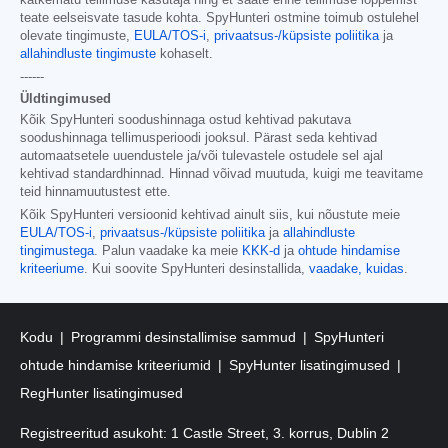
teate eelseisvate tasude kohta. SpyHunteri ostmine toimub ostulehel
olevate tingimuste,
EULA/TOS-i
,
privaatsus-/küpsiste poliitika
ja
allahindluste tingimuste
kohaselt.
------
Üldtingimused
Kõik SpyHunteri soodushinnaga ostud kehtivad pakutava
soodushinnaga tellimusperioodi jooksul. Pärast seda kehtivad
automaatsetele uuendustele ja/või tulevastele ostudele sel ajal
kehtivad standardhinnad. Hinnad võivad muutuda, kuigi me teavitame
teid hinnamuutustest ette.
Kõik SpyHunteri versioonid kehtivad ainult siis, kui nõustute meie
EULA/TOS-i
,
privaatsus-/küpsiste poliitika
ja
allahindluste
tingimustega
. Palun vaadake ka meie
KKK-d
ja
ohtude hindamise
kriteeriume
. Kui soovite SpyHunteri desinstallida,
vaadake, kuidas
.
Kodu
Programmi desinstallimise sammud
SpyHunteri
ohtude hindamise kriteeriumid
SpyHunter lisatingimused
RegHunter lisatingimused
Registreeritud asukoht: 1 Castle Street, 3. korrus, Dublin 2