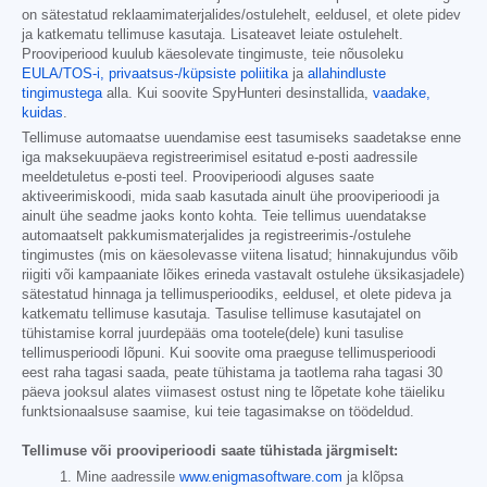
on sätestatud reklaamimaterjalides/ostulehelt, eeldusel, et olete pidev
ja katkematu tellimuse kasutaja. Lisateavet leiate ostulehelt.
Prooviperiood kuulub käesolevate tingimuste, teie nõusoleku
EULA/TOS-i,
privaatsus-/küpsiste poliitika
ja
allahindluste
tingimustega
alla. Kui soovite SpyHunteri desinstallida,
vaadake,
kuidas
.
Tellimuse automaatse uuendamise eest tasumiseks saadetakse enne
iga maksekuupäeva registreerimisel esitatud e-posti aadressile
meeldetuletus e-posti teel. Prooviperioodi alguses saate
aktiveerimiskoodi, mida saab kasutada ainult ühe prooviperioodi ja
ainult ühe seadme jaoks konto kohta. Teie tellimus uuendatakse
automaatselt pakkumismaterjalides ja registreerimis-/ostulehe
tingimustes (mis on käesolevasse viitena lisatud; hinnakujundus võib
riigiti või kampaaniate lõikes erineda vastavalt ostulehe üksikasjadele)
sätestatud hinnaga ja tellimusperioodiks, eeldusel, et olete pideva ja
katkematu tellimuse kasutaja. Tasulise tellimuse kasutajatel on
tühistamise korral juurdepääs oma tootele(dele) kuni tasulise
tellimusperioodi lõpuni. Kui soovite oma praeguse tellimusperioodi
eest raha tagasi saada, peate tühistama ja taotlema raha tagasi 30
päeva jooksul alates viimasest ostust ning te lõpetate kohe täieliku
funktsionaalsuse saamise, kui teie tagasimakse on töödeldud.
Tellimuse või prooviperioodi saate tühistada järgmiselt:
Mine aadressile
www.enigmasoftware.com
ja klõpsa