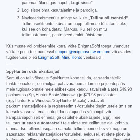
paremas ülanurgas nupul
„Logi sisse”
.
Logi sisse oma kasutajanime ja parooliga.
Navigeerimismenüüs minge valikule
„Tellimus/litsentsid“.
Tellimuse/litsentsi kõrval on nupp tellimuse tühistamiseks,
kui see on kohaldatav. Märkus. Kui teil on mitu
tellimust/toodet, peate need eraldi tühistama.
Küsimuste või probleemide korral võite EnigmaSofti toega ühendust
võtta e-posti teel aadressil
support@enigmasoftware.com
või avades
tugiteenuse pileti
EnigmaSofti Minu Konto
veebisaidil.
------
SpyHunteri ostu üksikasjad
Samuti on teil võimalus SpyHunter kohe tellida, et saada täielik
funktsionaalsus, sealhulgas pahavara eemaldamine ja juurdepääs
meie tugiosakonnale meie abikeskuse kaudu, tavaliselt alates
$49.98
poolaastas (SpyHunter Basic Windows) ja
$79.98
poolaastas
(SpyHunter Pro Windows/SpyHunter Macile) vastavalt
pakkumismaterjalidele ja registreerimis-/ostulehe tingimustele (mis on
käesolevasse viitena lisatud; hinnakujundus võib riigiti või
kampaaniapõhiselt erineda iga ostulehe üksikasjade järgi). Teie
tellimus
uueneb automaatselt
teie algse ostutellimuse ajal kehtiva
standardse tellimistasuga ja samaks tellimisperioodiks või nagu on
sätestatud reklaamimaterjalides/ostulehel, eeldusel, et olete pidev ja
katkematu tellimuse kasutaja ning et saate enne tellimuse lõppemist