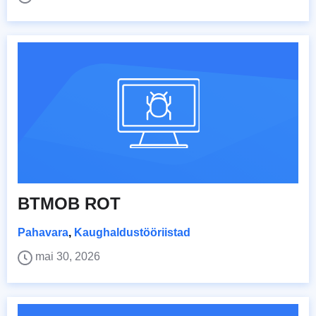
BTMOB ROT
Pahavara
,
Kaughaldustööriistad
mai 30, 2026