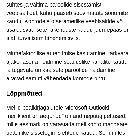
suhtes ja vältima paroolide sisestamist
veebisaitidel, kuhu pääseb soovimatute sõnumite
kaudu. Kontodele otse ametlike veebisaitide või
usaldusväärsete rakenduste kaudu juurdepääs on
alati turvalisem lähenemisviis.
Mitmefaktorilise autentimise kasutamine, tarkvara
ajakohasena hoidmine seaduslike kanalite kaudu
ja tugevate unikaalsete paroolide haldamine
aitavad samuti vähendada kontode ohtu.
Lõppmõtted
Meilid pealkirjaga „Teie Microsoft Outlooki
meiliklient on aegunud” on andmepüügipettused,
mille eesmärk on varastada meilikonto mandaate
petturlike sisselogimislehtede kaudu. Sõnumites