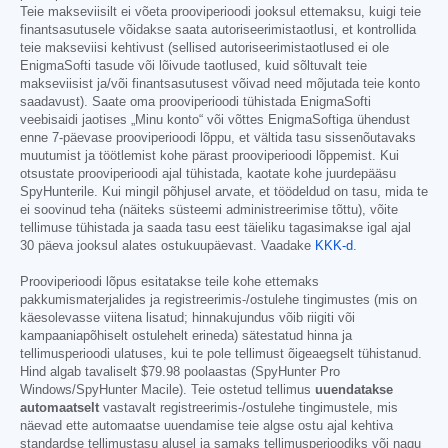
Teie makseviisilt ei võeta prooviperioodi jooksul ettemaksu, kuigi teie
finantsasutusele võidakse saata autoriseerimistaotlusi, et kontrollida
teie makseviisi kehtivust (sellised autoriseerimistaotlused ei ole
EnigmaSofti tasude või lõivude taotlused, kuid sõltuvalt teie
makseviisist ja/või finantsasutusest võivad need mõjutada teie konto
saadavust). Saate oma prooviperioodi tühistada EnigmaSofti
veebisaidi jaotises „Minu konto“ või võttes EnigmaSoftiga ühendust
enne 7-päevase prooviperioodi lõppu, et vältida tasu sissenõutavaks
muutumist ja töötlemist kohe pärast prooviperioodi lõppemist. Kui
otsustate prooviperioodi ajal tühistada, kaotate kohe juurdepääsu
SpyHunterile. Kui mingil põhjusel arvate, et töödeldud on tasu, mida te
ei soovinud teha (näiteks süsteemi administreerimise tõttu), võite
tellimuse tühistada ja saada tasu eest täieliku tagasimakse igal ajal
30 päeva jooksul alates ostukuupäevast. Vaadake
KKK-d
.
Prooviperioodi lõpus esitatakse teile kohe ettemaks
pakkumismaterjalides ja registreerimis-/ostulehe tingimustes (mis on
käesolevasse viitena lisatud; hinnakujundus võib riigiti või
kampaaniapõhiselt ostulehelt erineda) sätestatud hinna ja
tellimusperioodi ulatuses, kui te pole tellimust õigeaegselt tühistanud.
Hind algab tavaliselt
$79.98
poolaastas (SpyHunter Pro
Windows/SpyHunter Macile). Teie ostetud tellimus
uuendatakse
automaatselt
vastavalt registreerimis-/ostulehe tingimustele, mis
näevad ette automaatse uuendamise teie algse ostu ajal kehtiva
standardse tellimustasu alusel ja samaks tellimusperioodiks või nagu