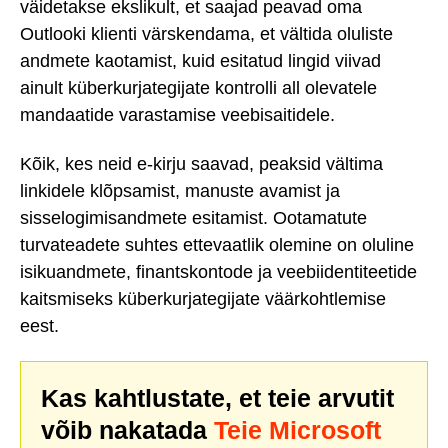
väidetakse ekslikult, et saajad peavad oma
Outlooki klienti värskendama, et vältida oluliste
andmete kaotamist, kuid esitatud lingid viivad
ainult küberkurjategijate kontrolli all olevatele
mandaatide varastamise veebisaitidele.
Kõik, kes neid e-kirju saavad, peaksid vältima
linkidele klõpsamist, manuste avamist ja
sisselogimisandmete esitamist. Ootamatute
turvateadete suhtes ettevaatlik olemine on oluline
isikuandmete, finantskontode ja veebiidentiteetide
kaitsmiseks küberkurjategijate väärkohtlemise
eest.
Kas kahtlustate, et teie arvutit
võib nakatada
Teie Microsoft