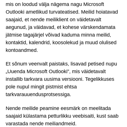
mis on loodud välja nägema nagu Microsoft
Outlooki ametlikud turvateatised. Meilid hoiatavad
saajaid, et nende meiliklient on väidetavalt
aegunud, ja väidavad, et kohese värskendamata
jätmise tagajärjel võivad kaduma minna meilid,
kontaktid, kalendrid, koosolekud ja muud olulised
kontoandmed.
Et sõnum veenvalt paistaks, lisavad petised nupu
„Uuenda Microsoft Outlooki”, mis väidetavalt
installib tarkvara uusima versiooni. Tegelikkuses
pole nupul mingit pistmist ehtsa
tarkvarauuendusprotsessiga.
Nende meilide peamine eesmärk on meelitada
saajaid külastama petturlikku veebisaiti, kust saab
varastada nende meiliandmeid.