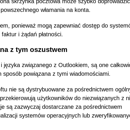
ziona skrzynka pocztowa może szybko doprowadzić
 i powszechnego włamania na konta.
elem, ponieważ mogą zapewniać dostęp do system
faktur i żądań płatności.
zana z tym oszustwem
 i języka związanego z Outlookiem, są one całkowi
den sposób powiązana z tymi wiadomościami.
softu nie są dystrybuowane za pośrednictwem ogól
 przekierowują użytkowników do niezwiązanych z n
cje są zazwyczaj dostarczane za pośrednictwem
lizacji systemów operacyjnych lub zweryfikowany