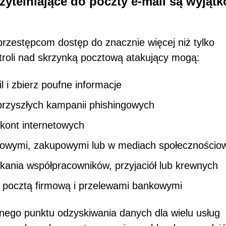
zytelniające do poczty e-mail są wyjąt
zestępcom dostęp do znacznie więcej niż tylko
troli nad skrzynką pocztową atakujący mogą:
 i zbierz poufne informacje
 przyszłych kampanii phishingowych
kont internetowych
ankowymi, zakupowymi lub w mediach społecznościo
ukania współpracowników, przyjaciół lub krewnych
 pocztą firmową i przelewami bankowymi
alnego punktu odzyskiwania danych dla wielu usług