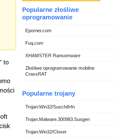
Popularne złośliwe
oprogramowanie
Eporner.com
Fuq.com
XHAMSTER Ransomware
” to
Złośliwe oprogramowanie mobilne
CraxsRAT
komo
mości
Popularne trojany
Trojan:Win32/Suschil!rfn
oft
Trojan.Malware.300983.Susgen
cisk
Trojan:Win32/Cloxer