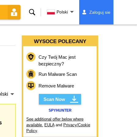
Szukaj
Polski
Zaloguj sie
WYSOCE POLECANY
Czy Twój Mac jest
bezpieczny?
Run Malware Scan
Remove Malware
lski
Scan Now
SPYHUNTER
See additional offer below where
s
available.
EULA
and
Privacy/Cookie
Policy
.