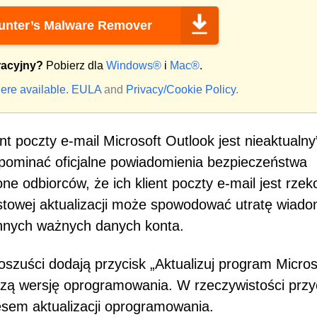
nter’s Malware Remover
racyjny?
Pobierz dla
Windows®
i
Mac®
.
ere available.
EULA
and
Privacy/Cookie Policy
.
t poczty e-mail Microsoft Outlook jest nieaktualny
pominać oficjalne powiadomienia bezpieczeństwa
ne odbiorców, że ich klient poczty e-mail jest rze
astowej aktualizacji może spowodować utratę wiado
 innych ważnych danych konta.
zuści dodają przycisk „Aktualizuj program Micros
szą wersję oprogramowania. W rzeczywistości przy
sem aktualizacji oprogramowania.