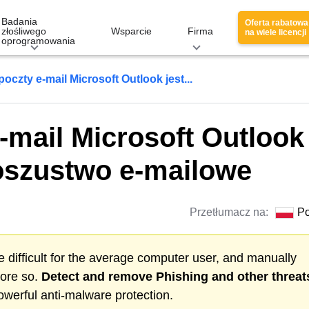
Badania
Oferta rabatowa
złośliwego
Wsparcie
Firma
na wiele licencji
oprogramowania
poczty e-mail Microsoft Outlook jest...
e-mail Microsoft Outlook
 oszustwo e-mailowe
Przetłumacz na:
Po
 difficult for the average computer user, and manually
more so.
Detect and remove
Phishing
and other threat
werful anti-malware protection.