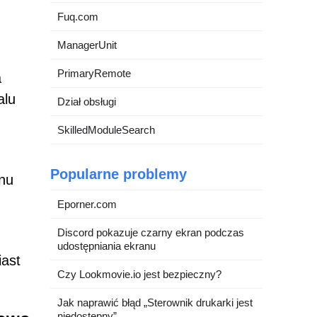
Fuq.com
ManagerUnit
PrimaryRemote
a
alu
Dział obsługi
SkilledModuleSearch
Popularne problemy
nu
Eporner.com
Discord pokazuje czarny ekran podczas
udostępniania ekranu
iast
Czy Lookmovie.io jest bezpieczny?
Jak naprawić błąd „Sterownik drukarki jest
niedostępny”