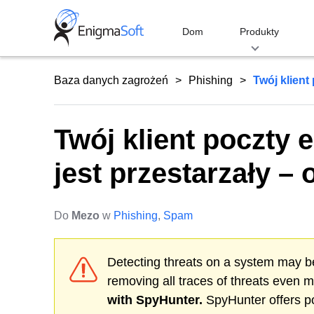
Skip
to
Dom
Produkty
content
Baza danych zagrożeń
Phishing
Twój klient 
Twój klient poczty 
jest przestarzały –
Do
Mezo
w
Phishing
,
Spam
Detecting threats on a system may be
removing all traces of threats even 
with SpyHunter.
SpyHunter offers po