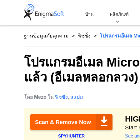
Skip
to
บ้าน
ผลิตภัณฑ์
content
ฐานข้อมูลภัยคุกคาม
ฟิชชิ่ง
โปรแกรมอีเมล Mic
โปรแกรมอีเมล Micro
แล้ว (อีเมลหลอกลวง)
โดย
Mezo
ใน
ฟิชชิ่ง
,
สแปม
HI
Scan & Remove Now
Start
See add
SPYHUNTER