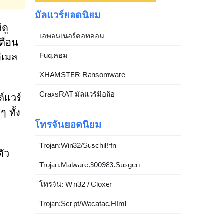
มัลแวร์ยอดนิยม
ดู
เอพอนเนอร์ดอทคอม
ตือน
Fuq.คอม
ีเมล
XHAMSTER Ransomware
CraxsRAT มัลแวร์มือถือ
ต์แวร์
 ทั้ง
โทรจันยอดนิยม
Trojan:Win32/Suschil!rfn
ตัว
Trojan.Malware.300983.Susgen
โทรจัน: Win32 / Cloxer
Trojan:Script/Wacatac.H!ml