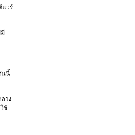
์แวร์
มี
นนี้
กลวง
ใช้