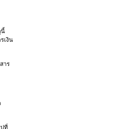
ี้
รเงิน
อสาร
ล
ที่