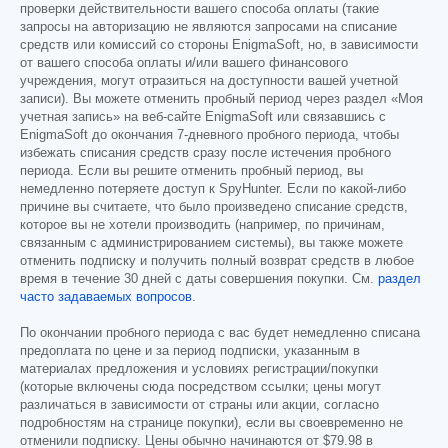
проверки действительности вашего способа оплаты (такие
запросы на авторизацию не являются запросами на списание
средств или комиссий со стороны EnigmaSoft, но, в зависимости
от вашего способа оплаты и/или вашего финансового
учреждения, могут отразиться на доступности вашей учетной
записи). Вы можете отменить пробный период через раздел «Моя
учетная запись» на веб-сайте EnigmaSoft или связавшись с
EnigmaSoft до окончания 7-дневного пробного периода, чтобы
избежать списания средств сразу после истечения пробного
периода. Если вы решите отменить пробный период, вы
немедленно потеряете доступ к SpyHunter. Если по какой-либо
причине вы считаете, что было произведено списание средств,
которое вы не хотели производить (например, по причинам,
связанным с администрированием системы), вы также можете
отменить подписку и получить полный возврат средств в любое
время в течение 30 дней с даты совершения покупки. См.
раздел
часто задаваемых вопросов
.
По окончании пробного периода с вас будет немедленно списана
предоплата по цене и за период подписки, указанным в
материалах предложения и условиях регистрации/покупки
(которые включены сюда посредством ссылки; цены могут
различаться в зависимости от страны или акции, согласно
подробностям на странице покупки), если вы своевременно не
отменили подписку. Цены обычно начинаются от
$79.98
в