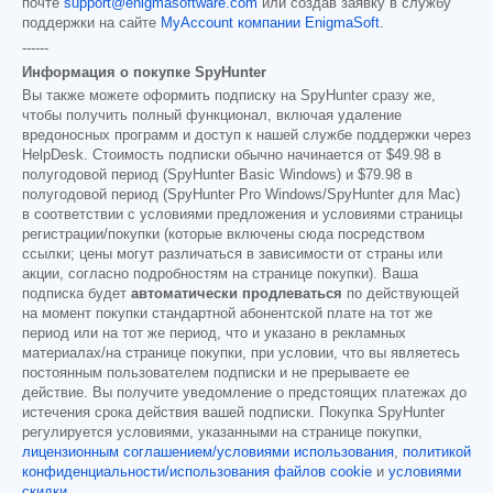
почте
support@enigmasoftware.com
или создав заявку в службу
поддержки на сайте
MyAccount компании EnigmaSoft
.
------
Информация о покупке SpyHunter
Вы также можете оформить подписку на SpyHunter сразу же,
чтобы получить полный функционал, включая удаление
вредоносных программ и доступ к нашей службе поддержки через
HelpDesk. Стоимость подписки обычно начинается от
$49.98
в
полугодовой период (SpyHunter Basic Windows) и
$79.98
в
полугодовой период (SpyHunter Pro Windows/SpyHunter для Mac)
в соответствии с условиями предложения и условиями страницы
регистрации/покупки (которые включены сюда посредством
ссылки; цены могут различаться в зависимости от страны или
акции, согласно подробностям на странице покупки). Ваша
подписка будет
автоматически продлеваться
по действующей
на момент покупки стандартной абонентской плате на тот же
период или на тот же период, что и указано в рекламных
материалах/на странице покупки, при условии, что вы являетесь
постоянным пользователем подписки и не прерываете ее
действие. Вы получите уведомление о предстоящих платежах до
истечения срока действия вашей подписки. Покупка SpyHunter
регулируется условиями, указанными на странице покупки,
лицензионным соглашением/условиями использования
,
политикой
конфиденциальности/использования файлов cookie
и
условиями
скидки
.