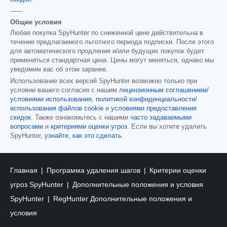
------
Общие условия
Любая покупка SpyHunter по сниженной цене действительна в
течение предлагаемого льготного периода подписки. После этого
для автоматического продления и/или будущих покупок будет
применяться стандартная цена. Цены могут меняться, однако мы
уведомим вас об этом заранее.
Использование всех версий SpyHunter возможно только при
условии вашего согласия с нашим
лицензионным соглашением/
условиями использования
,
политикой конфиденциальности/
использования файлов cookie
и
условиями предоставления
скидок
. Также ознакомьтесь с нашими
часто задаваемыми
вопросами
и
критериями оценки угроз
. Если вы хотите удалить
SpyHunter,
узнайте, как это сделать
.
Главная
Программа удаления шагов
Критерии оценки
угроз SpyHunter
Дополнительные положения и условия
SpyHunter
RegHunter Дополнительные положения и
условия