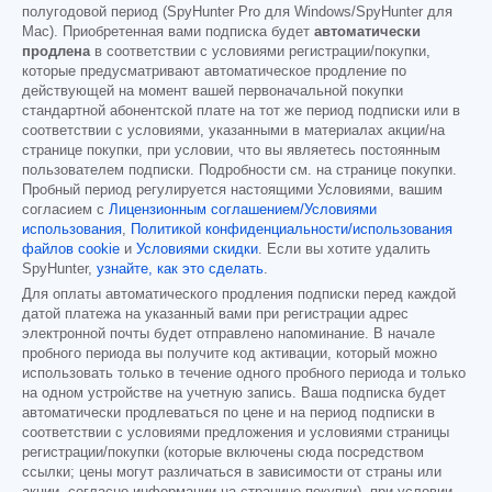
полугодовой период (SpyHunter Pro для Windows/SpyHunter для
Mac). Приобретенная вами подписка будет
автоматически
продлена
в соответствии с условиями регистрации/покупки,
которые предусматривают автоматическое продление по
действующей на момент вашей первоначальной покупки
стандартной абонентской плате на тот же период подписки или в
соответствии с условиями, указанными в материалах акции/на
странице покупки, при условии, что вы являетесь постоянным
пользователем подписки. Подробности см. на странице покупки.
Пробный период регулируется настоящими Условиями, вашим
согласием с
Лицензионным соглашением/Условиями
использования
,
Политикой конфиденциальности/использования
файлов cookie
и
Условиями скидки
. Если вы хотите удалить
SpyHunter,
узнайте, как это сделать
.
Для оплаты автоматического продления подписки перед каждой
датой платежа на указанный вами при регистрации адрес
электронной почты будет отправлено напоминание. В начале
пробного периода вы получите код активации, который можно
использовать только в течение одного пробного периода и только
на одном устройстве на учетную запись. Ваша подписка будет
автоматически продлеваться по цене и на период подписки в
соответствии с условиями предложения и условиями страницы
регистрации/покупки (которые включены сюда посредством
ссылки; цены могут различаться в зависимости от страны или
акции, согласно информации на странице покупки), при условии,