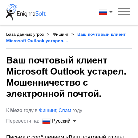
Skip
to
Русский
content
База данных угроз
Фишинг
Ваш почтовый клиент
Microsoft Outlook устарел....
Ваш почтовый клиент
Microsoft Outlook устарел.
Мошенничество с
электронной почтой.
К
Mezo
году в
Фишинг
,
Спам
году
Перевести на:
Русский
Письма с сообщением «Ваш почтовый клиент