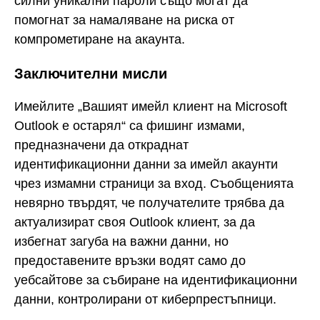
силни уникални пароли също могат да
помогнат за намаляване на риска от
компрометиране на акаунта.
Заключителни мисли
Имейлите „Вашият имейл клиент на Microsoft
Outlook е остарял“ са фишинг измами,
предназначени да откраднат
идентификационни данни за имейл акаунти
чрез измамни страници за вход. Съобщенията
невярно твърдят, че получателите трябва да
актуализират своя Outlook клиент, за да
избегнат загуба на важни данни, но
предоставените връзки водят само до
уебсайтове за събиране на идентификационни
данни, контролирани от киберпрестъпници.