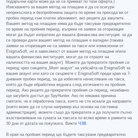
подаръчни карти може да не се приемат по тази оферта.)
Изискването за вашия метод на плащане е да се осигури
непрекъсната и безпроблемна защита по време на прехода ви от
пробен период към платен абонамент, ако решите да закупите.
Вашият метод на плащане няма да бъде таксуван предварително
по време на пробния период, въпреки че заявки за оторизация
могат да бъдат изпратени до вашата финансова институция, за да
се провери дали вашият метод на плащане е валиден (такива
заявки за оторизация не са заявки за такси или комисионни от
EnigmaSoft, но в зависимост от вашия метод на плащане и/или
вашата финансова институция, могат да се отразят на
наличността на вашия акаунт). Можете да прекратите пробния си
период чрез секцията „Моят акаунт“ на уебсайта на EnigmaSoft за
вашия акаунт или като се свържете с EnigmaSoft преди края на 7-
дневния пробен период, за да избегнете начисляване на такса,
която да бъде обработена веднага след изтичането на пробния
период. Ако решите да прекратите пробния си период, незабавно
ще загубите достъп до SpyHunter. Ако по някаква причина
смятате, че е обработена такса, която не сте искали да направите
(което може да се случи например въз основа на системна
администрация), можете също да прекратите и да получите пълно
възстановяване на сумата за таксата по всяко време в рамките на
30 дни от датата на покупката. Вижте
ЧЗВ
.
В края на пробния период ще бъдете таксувани предварително