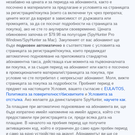
незабавно на цената и за периода на абонамента, както е
посочено в материалите за предлагане и условията на страницата
за регистрация/покупка (които са включени тук чрез препратка;
цените могат да варират в зависимост от държавата или
промоцията, за да се посочат подробности на страницата за
покупка), ако не сте го анулирали своевременно. Цената
обикновено започва от
$79.98
на полугодие (SpyHunter Pro
Windows/SpyHunter за Mac). Закупеният от вас абонамент ще
бъде
подновен автоматично
в съответствие с условията на
страницата за регистрация/покупка, които предвиждат
автоматично подновяване на приложимата стандартна
абонаментна такса, действаща към момента на първоначалната
ви покупка, и за същия период на абонамент или както е посочено
в промоционалните материали/страницата за покупка, при
условие че сте потребител с непрекъснат абонамент. Моля, вижте
страницата за покупка за подробности. Пробният период е
предмет на настоящите Условия, вашето съгласие с
EULA/TOS
,
Политиката за поверителност/бисквитките
и
Условията за
отстъпка
. Ако желаете да деинсталирате SpyHunter,
научете как
.
За плащане при автоматично подновяване на абонамента ви, ще
бъде изпратено имейл напомняне на имейл адреса, който сте
предоставили при регистрацията си, преди всяка дата на
плащане. В началото на пробния период ще получите
активационен код, който е ограничен до само един пробен период
и само за едно устройство на акаунт. Абонаментът ви ще се