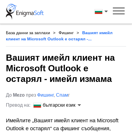
Skip
to
български ези
content
База данни за заплахи
Фишинг
Вашият имейл
клиент на Microsoft Outlook е остарял -...
Вашият имейл клиент на
Microsoft Outlook е
остарял - имейл измама
До
Mezo
през
Фишинг
,
Спам
г
Превод на:
български език
Имейлите „Вашият имейл клиент на Microsoft
Outlook е остарял“ са фишинг съобщения,