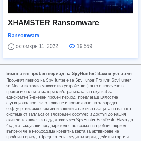
XHAMSTER Ransomware
Ransomware
октомври 11, 2022
19,559
Безплатен пробен период на SpyHunter: Важни условия
Пробният период на SpyHunter е за SpyHunter Pro или SpyHunter
за Mac и включва множество устройства (както е посочено в
промоционалните материали/страницата за покупка) за
еднократен 7-дневен пробен период, предлагащ цялостна
функционалност за откриване и премахване на зловреден
софтуер, високоефективни защити за активна защита на вашата
система от заплахи от зловреден софтуер и достъп до нашия
екип за техническа поддръжка чрез SpyHunter HelpDesk. Няма да
бъдете таксувани предварително по време на пробния период,
въпреки че е необходима кредитна карта за активиране на
пробния период. (Предплатени кредитни карти, дебитни карти и