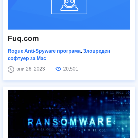
Fuq.com
Rogue Anti-Spyware програма
,
Зловреден
софтуер за Mac
юни 26, 2023
20,501