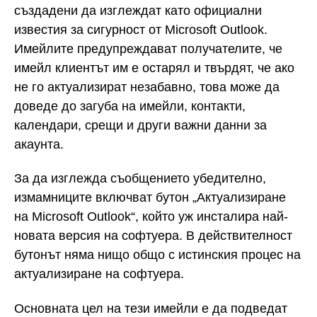
създадени да изглеждат като официални
известия за сигурност от Microsoft Outlook.
Имейлите предупреждават получателите, че
имейл клиентът им е остарял и твърдят, че ако
не го актуализират незабавно, това може да
доведе до загуба на имейли, контакти,
календари, срещи и други важни данни за
акаунта.
За да изглежда съобщението убедително,
измамниците включват бутон „Актуализиране
на Microsoft Outlook“, който уж инсталира най-
новата версия на софтуера. В действителност
бутонът няма нищо общо с истинския процес на
актуализиране на софтуера.
Основната цел на тези имейли е да подведат