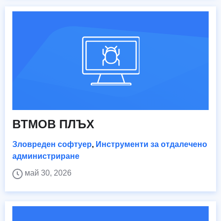
BTMOB ПЛЪХ
Зловреден софтуер
,
Инструменти за отдалечено
администриране
май 30, 2026