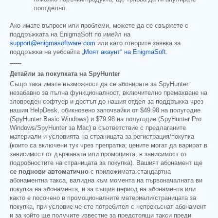
поотделно.
Ако имате въпроси или проблеми, можете да се свържете с
поддръжката на EnigmaSoft по имейл на
support@enigmasoftware.com
или като отворите заявка за
поддръжка на уебсайта
„Моят акаунт“ на EnigmaSoft
.
------
Детайли за покупката на SpyHunter
Също така имате възможност да се абонирате за SpyHunter
незабавно за пълна функционалност, включително премахване на
зловреден софтуер и достъп до нашия отдел за поддръжка чрез
нашия HelpDesk, обикновено започвайки от
$49.98
на полугодие
(SpyHunter Basic Windows) и
$79.98
на полугодие (SpyHunter Pro
Windows/SpyHunter за Mac) в съответствие с предлаганите
материали и условията на страницата за регистрация/покупка
(които са включени тук чрез препратка; цените могат да варират в
зависимост от държавата или промоцията, в зависимост от
подробностите на страницата за покупка). Вашият абонамент ще
се поднови автоматично
с приложимата стандартна
абонаментна такса, валидна към момента на първоначалната ви
покупка на абонамента, и за същия период на абонамента или
както е посочено в промоционалните материали/страницата за
покупка, при условие че сте потребител с непрекъснат абонамент
и за който ще получите известие за предстоящи такси преди