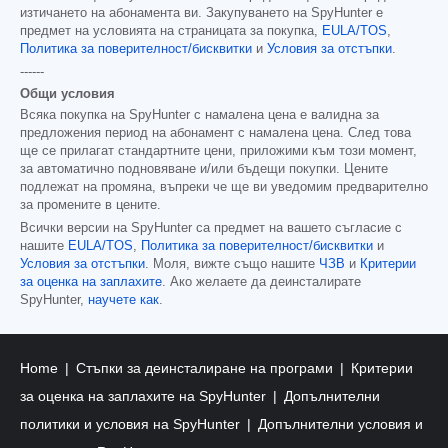
изтичането на абонамента ви. Закупуването на SpyHunter е
предмет на условията на страницата за покупка,
EULA/TOS
,
Политика за поверителност/бисквитки
и
Условия за отстъпки
.
------
Общи условия
Всяка покупка на SpyHunter с намалена цена е валидна за
предложения период на абонамент с намалена цена. След това
ще се прилагат стандартните цени, приложими към този момент,
за автоматично подновяване и/или бъдещи покупки. Цените
подлежат на промяна, въпреки че ще ви уведомим предварително
за промените в цените.
Всички версии на SpyHunter са предмет на вашето съгласие с
нашите
EULA/TOS
,
Политика за поверителност/бисквитки
и
Условия за отстъпки
. Моля, вижте също нашите
ЧЗВ
и
Критерии
за оценка на заплахите
. Ако желаете да деинсталирате
SpyHunter,
научете как
.
Home
Стъпки за деинсталиране на програми
Критерии
за оценка на заплахите на SpyHunter
Допълнителни
политики и условия на SpyHunter
Допълнителни условия и