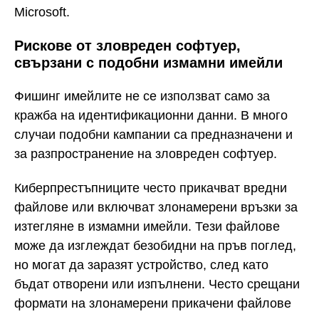
Microsoft.
Рискове от зловреден софтуер,
свързани с подобни измамни имейли
Фишинг имейлите не се използват само за
кражба на идентификационни данни. В много
случаи подобни кампании са предназначени и
за разпространение на зловреден софтуер.
Киберпрестъпниците често прикачват вредни
файлове или включват злонамерени връзки за
изтегляне в измамни имейли. Тези файлове
може да изглеждат безобидни на пръв поглед,
но могат да заразят устройство, след като
бъдат отворени или изпълнени. Често срещани
формати на злонамерени прикачени файлове