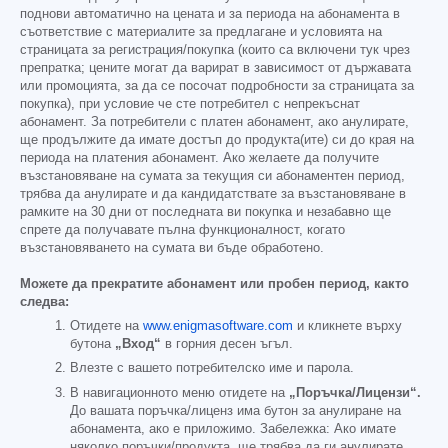
поднови автоматично на цената и за периода на абонамента в
съответствие с материалите за предлагане и условията на
страницата за регистрация/покупка (които са включени тук чрез
препратка; цените могат да варират в зависимост от държавата
или промоцията, за да се посочат подробности за страницата за
покупка), при условие че сте потребител с непрекъснат
абонамент. За потребители с платен абонамент, ако анулирате,
ще продължите да имате достъп до продукта(ите) си до края на
периода на платения абонамент. Ако желаете да получите
възстановяване на сумата за текущия си абонаментен период,
трябва да анулирате и да кандидатствате за възстановяване в
рамките на 30 дни от последната ви покупка и незабавно ще
спрете да получавате пълна функционалност, когато
възстановяването на сумата ви бъде обработено.
Можете да прекратите абонамент или пробен период, както
следва:
Отидете на
www.enigmasoftware.com
и кликнете върху
бутона
„Вход“
в горния десен ъгъл.
Влезте с вашето потребителско име и парола.
В навигационното меню отидете на
„Поръчка/Лицензи“.
До вашата поръчка/лиценз има бутон за анулиране на
абонамента, ако е приложимо. Забележка: Ако имате
няколко поръчки/продукта, ще трябва да ги анулирате