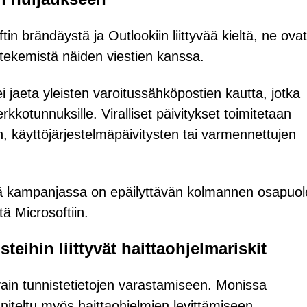
n brändäystä ja Outlookiin liittyvää kieltä, ne ovat
ään tekemistä näiden viestien kanssa.
 ei jaeta yleisten varoitussähköpostien kautta, jotka
verkkotunnuksille. Viralliset päivitykset toimitetaan
en, käyttöjärjestelmäpäivitysten tai varmennettujen
sä kampanjassa on epäilyttävän kolmannen osapuo
tä Microsoftiin.
eihin liittyvät haittaohjelmariskit
vain tunnistetietojen varastamiseen. Monissa
iteltu myös haittaohjelmien levittämiseen.