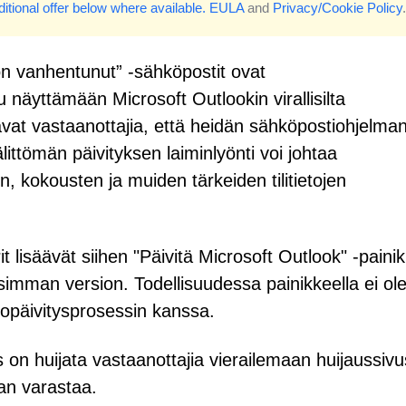
itional offer below where available.
EULA
and
Privacy/Cookie Policy
.
on vanhentunut” -sähköpostit ovat
tu näyttämään Microsoft Outlookin virallisilta
ttavat vastaanottajia, että heidän sähköpostiohjelma
älittömän päivityksen laiminlyönti voi johtaa
n, kokousten ja muiden tärkeiden tilitietojen
arit lisäävät siihen "Päivitä Microsoft Outlook" -paini
imman version. Todellisuudessa painikkeella ei ol
opäivitysprosessin kanssa.
 on huijata vastaanottajia vierailemaan huijaussivus
an varastaa.