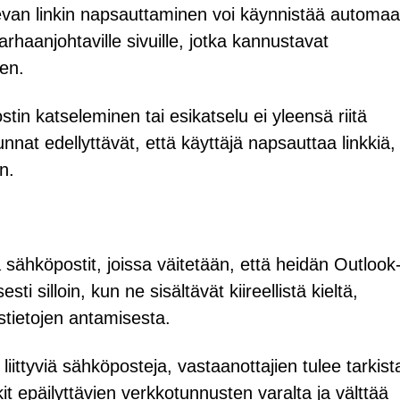
olevan linkin napsauttaminen voi käynnistää automaa
arhaanjohtaville sivuille, jotka kannustavat
en.
in katseleminen tai esikatselu ei yleensä riitä
nat edellyttävät, että käyttäjä napsauttaa linkkiä,
ön.
aa sähköpostit, joissa väitetään, että heidän Outlook
i silloin, kun ne sisältävät kiireellistä kieltä,
istietojen antamisesta.
iittyviä sähköposteja, vastaanottajien tulee tarkist
nkit epäilyttävien verkkotunnusten varalta ja välttää