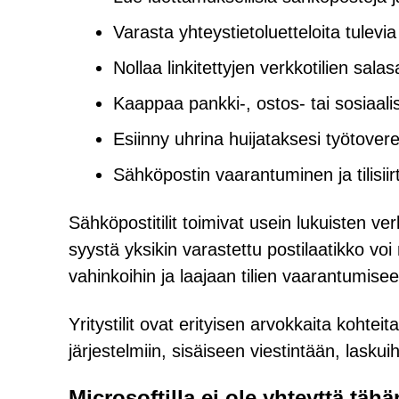
Varasta yhteystietoluetteloita tulevi
Nollaa linkitettyjen verkkotilien sala
Kaappaa pankki-, ostos- tai sosiaalis
Esiinny uhrina huijataksesi työtoverei
Sähköpostin vaarantuminen ja tilisii
Sähköpostitilit toimivat usein lukuisten v
syystä yksikin varastettu postilaatikko voi 
vahinkoihin ja laajaan tilien vaarantumisee
Yritystilit ovat erityisen arvokkaita kohtei
järjestelmiin, sisäiseen viestintään, lasku
Microsoftilla ei ole yhteyttä täh