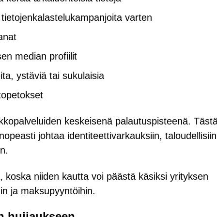
a tietojenkalastelukampanjoita varten
sanat
en median profiilit
ta, ystäviä tai sukulaisia
rtopetokset
erkkopalveluiden keskeisenä palautuspisteenä. Täst
nopeasti johtaa identiteettivarkauksiin, taloudellisiin
n.
ta, koska niiden kautta voi päästä käsiksi yrityksen
ihin ja maksupyyntöihin.
än huijaukseen