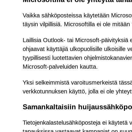
Vaikka sähköposteissa käytetään Microsofti
täysin vilpillisiä. Microsoftilla ei ole mit
Laillisia Outlook- tai Microsoft-päivityksiä
ohjaavat käyttäjiä ulkopuolisille ulkoisille 
tyypillisesti luotettavien ohjelmistokanavi
Microsoft-palveluiden kautta.
Yksi selkeimmistä varoitusmerkeistä täs
verkkotunnuksen käyttö, jolla ei ole yhteyt
Samankaltaisiin huijaussähköpost
Tietojenkalastelusähköposteja ei käytetä 
tapauksissa vastaavat kampanjat on suunn