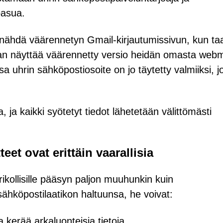
oasua.
at nähdä väärennetyn Gmail-kirjautumissivun, kun ta
daan näyttää väärennetty versio heidän omasta webm
 uhrin sähköpostiosoite on jo täytetty valmiiksi, jo
, ja kaikki syötetyt tiedot lähetetään välittömästi
eet ovat erittäin vaarallisia
rikollisille pääsyn paljon muuhunkin kuin
sähköpostilaatikon haltuunsa, he voivat:
 kerää arkaluonteisia tietoja