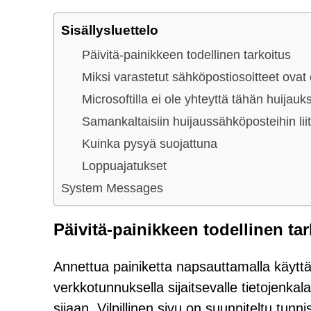
Sisällysluettelo
Päivitä-painikkeen todellinen tarkoitus
Miksi varastetut sähköpostiosoitteet ovat e
Microsoftilla ei ole yhteyttä tähän huijau
Samankaltaisiin huijaussähköposteihin liit
Kuinka pysyä suojattuna
Loppuajatukset
System Messages
Päivitä-painikkeen todellinen ta
Annettua painiketta napsauttamalla käyttä
verkkotunnuksella sijaitsevalle tietojenkala
sijaan. Vilpillinen sivu on suunniteltu tun