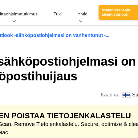
Monen lisenssin
ittaohjelmatutkimus
Tuki
Yhtiö
alennustarjous
tlook -sähköpostiohjelmasi on vanhentunut -...
-sähköpostiohjelmasi on
öpostihuijaus
Käännä:
Su
EN POISTAA TIETOJENKALASTELU
 Scan. Remove Tietojenkalastelu. Secure, optimize & cle
Mac.