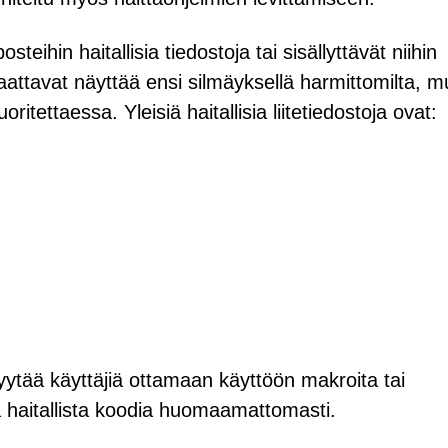
steihin haitallisia tiedostoja tai sisällyttävät niihin
saattavat näyttää ensi silmäyksellä harmittomilta, m
oritettaessa. Yleisiä haitallisia liitetiedostoja ovat:
tää käyttäjiä ottamaan käyttöön makroita tai
a haitallista koodia huomaamattomasti.