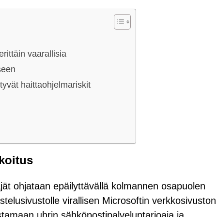
rittäin vaarallisia
kseen
tyvät haittaohjelmariskit
rkoitus
jät ohjataan epäilyttävällä kolmannen osapuolen
stelusivustolle virallisen Microsoftin verkkosivuston
nistamaan uhrin sähköpostipalveluntarjoaja ja