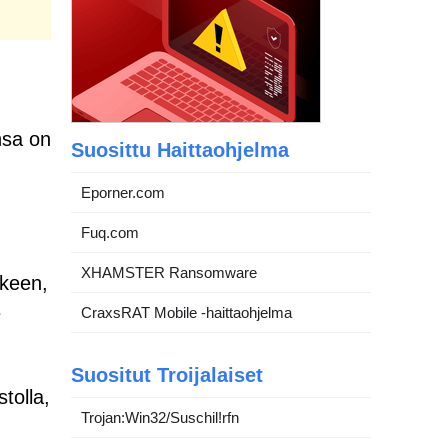
nsa on
Suosittu Haittaohjelma
Eporner.com
Fuq.com
XHAMSTER Ransomware
kkeen,
e
CraxsRAT Mobile -haittaohjelma
Suositut Troijalaiset
tolla,
Trojan:Win32/Suschil!rfn