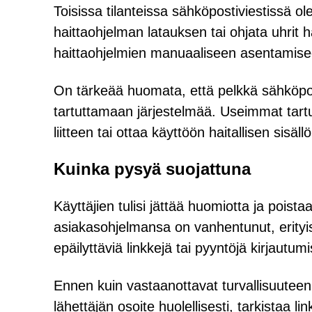
Toisissa tilanteissa sähköpostiviestissä 
haittaohjelman latauksen tai ohjata uhrit h
haittaohjelmien manuaaliseen asentamise
On tärkeää huomata, että pelkkä sähköpost
tartuttamaan järjestelmää. Useimmat tartun
liitteen tai ottaa käyttöön haitallisen sisäll
Kuinka pysyä suojattuna
Käyttäjien tulisi jättää huomiotta ja poist
asiakasohjelmansa on vanhentunut, erityisest
epäilyttäviä linkkejä tai pyyntöjä kirjautum
Ennen kuin vastaanottavat turvallisuuteen l
lähettäjän osoite huolellisesti, tarkistaa li