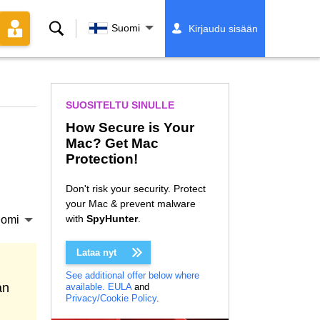
Hae
Suomi
Kirjaudu sisään
SUOSITELTU SINULLE
How Secure is Your
Mac? Get Mac
Protection!
Don't risk your security. Protect
your Mac & prevent malware
with
SpyHunter
.
omi
Lataa nyt
See additional offer below where
an
available.
EULA
and
Privacy/Cookie Policy
.