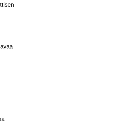
ttisen
 avaa
-
aa