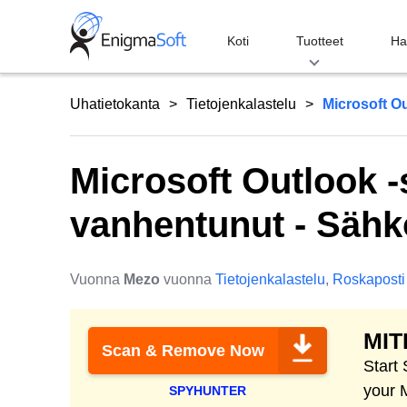
Skip
to
Koti
Tuotteet
Ha
content
Uhatietokanta
Tietojenkalastelu
Microsoft Ou
Microsoft Outlook 
vanhentunut - Sähk
Vuonna
Mezo
vuonna
Tietojenkalastelu
,
Roskaposti
MIT
Scan & Remove Now
Start
your 
SPYHUNTER