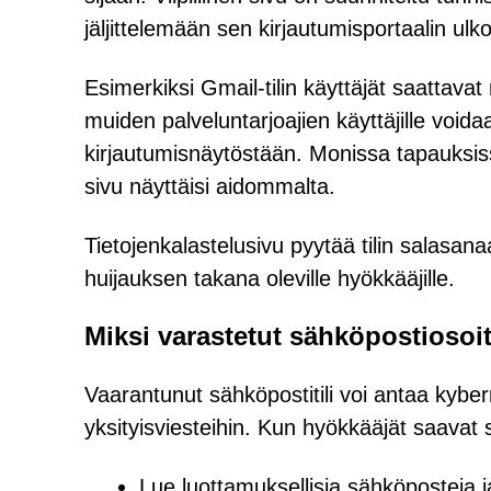
jäljittelemään sen kirjautumisportaalin ulk
Esimerkiksi Gmail-tilin käyttäjät saattav
muiden palveluntarjoajien käyttäjille voi
kirjautumisnäytöstään. Monissa tapauksissa
sivu näyttäisi aidommalta.
Tietojenkalastelusivu pyytää tilin salasanaa
huijauksen takana oleville hyökkääjille.
Miksi varastetut sähköpostiosoitt
Vaarantunut sähköpostitili voi antaa kyber
yksityisviesteihin. Kun hyökkääjät saavat 
Lue luottamuksellisia sähköposteja ja