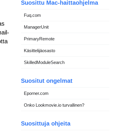
Suosittu Mac-haittaohjelma
Fuq.com
as
ManagerUnit
ail-
PrimaryRemote
tta
Käsittelijäosasto
SkilledModuleSearch
Suositut ongelmat
Eporner.com
Onko Lookmovie.io turvallinen?
Suosittuja ohjeita