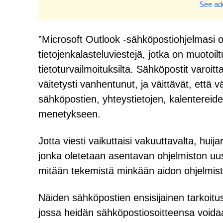
See add
”Microsoft Outlook -sähköpostiohjelmasi 
tietojenkalasteluviestejä, jotka on muotoil
tietoturvailmoituksilta. Sähköpostit varoi
väitetysti vanhentunut, ja väittävät, että v
sähköpostien, yhteystietojen, kalentereide
menetykseen.
Jotta viesti vaikuttaisi vakuuttavalta, huij
jonka oletetaan asentavan ohjelmiston uus
mitään tekemistä minkään aidon ohjelmist
Näiden sähköpostien ensisijainen tarkoitus
jossa heidän sähköpostiosoitteensa voida