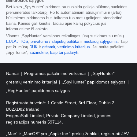
Bendrosios sąlygos
Bet koks „SpyHunter“ pirkimas su nuolaida galioja siūlomą nuolaidos
prenumeratos laikotarpį. Po to automatiniam atnaujinimui ir (arba)
būsimiems pirkimams bus taikoma tuo metu galiojanti standartinė
kaina. Kainos gali keistis, tačiau apie kainų pokyčius jus
informuosime iš anksto.
Visoms „SpyHunter“ versijoms reikalingas jūsų sutikimas su mūsų
EULA / TOS
,
privatumo / slapukų politika
ir
nuolaidų sąlygomis
. Taip
pat žr. mūsų
DUK
ir
grėsmių vertinimo kriterijus
. Jei norite pašalinti
„SpyHunter“,
sužinokite, kaip tai padaryti
.
Namai
Programos pašalinimo veiksmai
„SpyHunter“
grėsmių vertinimo kriterijai
„SpyHunter“ papildomos sąlygos
„RegHunter“ papildomos sąlygos
Registruota buveinė: 1 Castle Street, 3rd Floor, Dublin 2
D02XD82 Ireland.
EnigmaSoft Limited, Private Company Limited, įmonės
registracijos numeris 597114.
„Mac“ ir „MacOS“ yra „Apple Inc.“ prekių ženklai, registruoti JAV