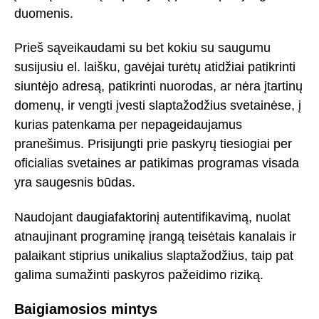
duomenis.
Prieš sąveikaudami su bet kokiu su saugumu
susijusiu el. laišku, gavėjai turėtų atidžiai patikrinti
siuntėjo adresą, patikrinti nuorodas, ar nėra įtartinų
domenų, ir vengti įvesti slaptažodžius svetainėse, į
kurias patenkama per nepageidaujamus
pranešimus. Prisijungti prie paskyrų tiesiogiai per
oficialias svetaines ar patikimas programas visada
yra saugesnis būdas.
Naudojant daugiafaktorinį autentifikavimą, nuolat
atnaujinant programinę įrangą teisėtais kanalais ir
palaikant stiprius unikalius slaptažodžius, taip pat
galima sumažinti paskyros pažeidimo riziką.
Baigiamosios mintys