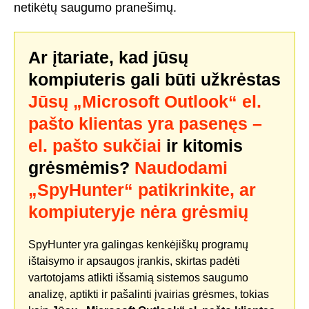
netikėtų saugumo pranešimų.
Ar įtariate, kad jūsų
kompiuteris gali būti užkrėstas
Jūsų „Microsoft Outlook“ el.
pašto klientas yra pasenęs –
el. pašto sukčiai
ir kitomis
grėsmėmis?
Naudodami
„SpyHunter“ patikrinkite, ar
kompiuteryje nėra grėsmių
SpyHunter yra galingas kenkėjiškų programų
ištaisymo ir apsaugos įrankis, skirtas padėti
vartotojams atlikti išsamią sistemos saugumo
analizę, aptikti ir pašalinti įvairias grėsmes, tokias