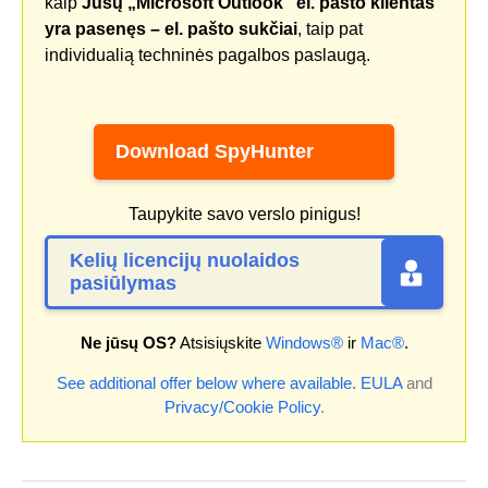
kaip
Jūsų „Microsoft Outlook“ el. pašto klientas
yra pasenęs – el. pašto sukčiai
, taip pat
individualią techninės pagalbos paslaugą.
Download SpyHunter
Taupykite savo verslo pinigus!
Kelių licencijų nuolaidos
pasiūlymas
Ne jūsų OS?
Atsisiųskite
Windows®
ir
Mac®
.
See additional offer below where available.
EULA
and
Privacy/Cookie Policy
.