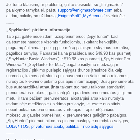
Jei turite klausimų ar problemų, galite susisiekti su „EnigmaSoft“
palaikymo tarnyba el. paštu
support@enigmasoftware.com
arba
atidarę palaikymo užklausą
„EnigmaSoft“ „MyAccount“
svetainėje.
------
„SpyHunter“ pirkimo informacija
Taip pat galite nedelsdami užsiprenumeruoti „SpyHunter“, kad
galėtumėte naudotis visomis funkcijomis, įskaitant kenkėjiškų
programų šalinimą ir prieigą prie mūsų palaikymo skyriaus per mūsų
pagalbos tarnybą. Paprastai kaina prasideda nuo
$49.98
kas pusmetį
(„SpyHunter Basic Windows“) ir
$79.98
kas pusmetį („SpyHunter Pro
Windows“ / „SpyHunter for Mac“) pagal pasiūlymo medžiagą ir
registracijos / pirkimo puslapio sąlygas (kurios įtrauktos čia kaip
nuorodos; kainos gali skirtis priklausomai nuo šalies arba reklamos,
nurodytos kiekvieno pirkimo puslapio informacijoje). Jūsų prenumerata
bus
automatiškai atnaujinta
taikant tuo metu taikomą standartinį
prenumeratos mokestį, galiojantį jūsų pradinės prenumeratos įsigijimo
metu, ir tam pačiam prenumeratos laikotarpiui arba kaip nurodyta
reklaminėje medžiagoje / pirkimo puslapyje, jei esate nuolatinis,
nepertraukiamas prenumeratos vartotojas ir apie artėjančius
mokesčius gausite pranešimą iki prenumeratos galiojimo pabaigos.
„SpyHunter“ pirkimui taikomos pirkimo puslapyje nurodytos sąlygos,
EULA / TOS
,
privatumo/slapukų politika
ir
nuolaidų sąlygos
.
------