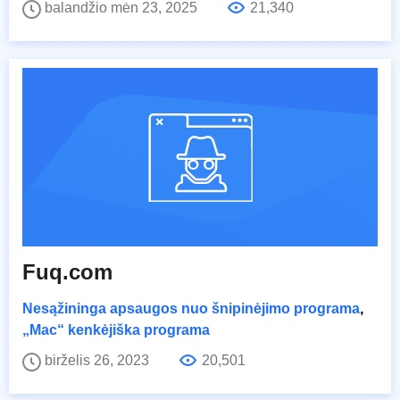
balandžio mėn 23, 2025
21,340
Fuq.com
Nesąžininga apsaugos nuo šnipinėjimo programa
,
„Mac“ kenkėjiška programa
birželis 26, 2023
20,501