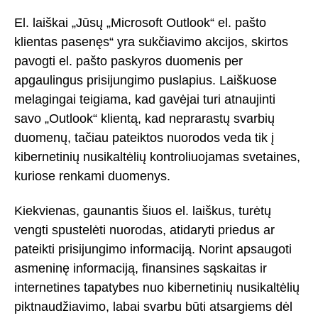
El. laiškai „Jūsų „Microsoft Outlook“ el. pašto
klientas pasenęs“ yra sukčiavimo akcijos, skirtos
pavogti el. pašto paskyros duomenis per
apgaulingus prisijungimo puslapius. Laiškuose
melagingai teigiama, kad gavėjai turi atnaujinti
savo „Outlook“ klientą, kad neprarastų svarbių
duomenų, tačiau pateiktos nuorodos veda tik į
kibernetinių nusikaltėlių kontroliuojamas svetaines,
kuriose renkami duomenys.
Kiekvienas, gaunantis šiuos el. laiškus, turėtų
vengti spustelėti nuorodas, atidaryti priedus ar
pateikti prisijungimo informaciją. Norint apsaugoti
asmeninę informaciją, finansines sąskaitas ir
internetines tapatybes nuo kibernetinių nusikaltėlių
piktnaudžiavimo, labai svarbu būti atsargiems dėl