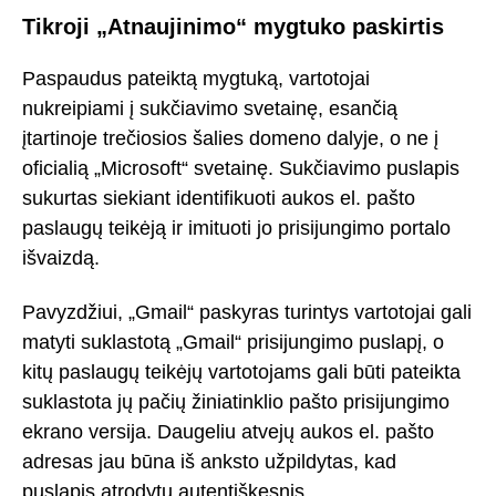
Tikroji „Atnaujinimo“ mygtuko paskirtis
Paspaudus pateiktą mygtuką, vartotojai
nukreipiami į sukčiavimo svetainę, esančią
įtartinoje trečiosios šalies domeno dalyje, o ne į
oficialią „Microsoft“ svetainę. Sukčiavimo puslapis
sukurtas siekiant identifikuoti aukos el. pašto
paslaugų teikėją ir imituoti jo prisijungimo portalo
išvaizdą.
Pavyzdžiui, „Gmail“ paskyras turintys vartotojai gali
matyti suklastotą „Gmail“ prisijungimo puslapį, o
kitų paslaugų teikėjų vartotojams gali būti pateikta
suklastota jų pačių žiniatinklio pašto prisijungimo
ekrano versija. Daugeliu atvejų aukos el. pašto
adresas jau būna iš anksto užpildytas, kad
puslapis atrodytų autentiškesnis.