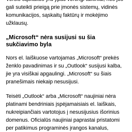
gali suteikti prieigą prie įmonės sistemų, vidinės
komunikacijos, sąskaitų faktūrų ir mokėjimo
užklausų.
„Microsoft“ nėra susijusi su šia
sukčiavimo byla
Nors el. laiškuose vartojamas „Microsoft“ prekės
ženklo pavadinimas ir su „Outlook“ susijusi kalba,
jie yra visiškai apgaulingi. „Microsoft“ su šiais
pranešimais niekaip nesusijusi.
Teisėti „Outlook“ arba „Microsoft“ naujiniai nėra
platinami bendriniais įspėjamaisiais el. laiškais,
nukreipiančiais vartotojus į nesusijusius išorinius
domenus. Oficialūs naujiniai paprastai pristatomi
per patikimus programinės įrangos kanalus,