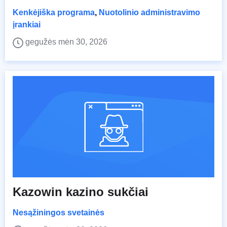
Kenkėjiška programa
,
Nuotolinio administravimo
įrankiai
gegužės mėn 30, 2026
Kazowin kazino sukčiai
Nesąžiningos svetainės