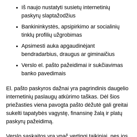
Iš naujo nustatyti susietų internetinių
paskyrų slaptažodžius
Bankininkystės, apsipirkimo ar socialinių
tinklų profilių užgrobimas
Apsimesti auka apgaudinėjant
bendradarbius, draugus ar giminaičius
Verslo el. pašto pažeidimai ir sukčiavimas
banko pavedimais
El. pašto paskyros dažnai yra pagrindinis daugelio
internetinių paslaugų atkūrimo taškas. Dėl šios
priežasties viena pavogta pašto dėžutė gali greitai
sukelti tapatybės vagystę, finansinę žalą ir platų
paskyrų pažeidimą.
Verslo sąskaitos yra ypač vertingi taikiniai, nes jos