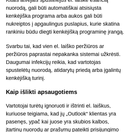
Kitais atvejais spustelėjus el. laiške esančią
nuorodą, gali būti automatiškai atsisiųsta
kenkėjiška programa arba aukos gali būti
nukreiptos į apgaulingus puslapius, kurie skatina
rankiniu būdu diegti kenkėjišką programinę įrangą.
Svarbu tai, kad vien el. laiško peržiūros ar
peržiūros paprastai nepakanka sistemai užkrėsti.
Daugumai infekcijų reikia, kad vartotojas
spustelėtų nuorodą, atidarytų priedą arba įgalintų
kenkėjišką turinį.
Kaip išlikti apsaugotiems
Vartotojai turėtų ignoruoti ir ištrinti el. laiškus,
kuriuose teigiama, kad jų „Outlook“ klientas yra
pasenęs, ypač kai juose yra skubios kalbos,
įtartinų nuorodų ar prašymų pateikti prisijungimo