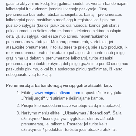
gausite aktyvinimo kodą, kurį galima naudoti tik vienam bandomajam
laikotarpiui ir tik vienam įrenginiui vienoje paskyroje. Jūsų
prenumerata bus automatiškai atnaujinta už kainą ir prenumeratos
laikotarpiui pagal pasiūlymo medžiagą ir registracijos / pirkimo
puslapio sąlygas (kurios įtrauktos čia nuoroda; kainos gali skirtis
priklausomai nuo šalies arba reklamos kiekvieno pirkimo puslapio
detalių), su sąlyga, kad esate nuolatinės, nepertraukiamos
prenumeratos vartotojas. Mokamų prenumeratų vartotojai, jei
atšauksite prenumeratą, ir toliau turėsite prieigą prie savo produktų iki
mokamos prenumeratos laikotarpio pabaigos. Jei norite gauti pinigų
grąžinimą už dabartinį prenumeratos laikotarpį, turite atšaukti
prenumeratą ir pateikti prašymą dėl pinigų grąžinimo per 30 dienų nuo
paskutinio pirkimo, o kai bus apdorotas pinigų grąžinimas, iš karto
nebegausite visų funkcijų.
Prenumeratą arba bandomąją versiją galite atšaukti taip:
Eikite į
www.enigmasoftware.com
ir spustelėkite mygtuką
„Prisijungti“
viršutiniame dešiniajame kampe.
Prisijunkite naudodami savo vartotojo vardą ir slaptažodį.
Naršymo meniu eikite į
„Užsakymas / licencijos“.
Šalia
užsakymo / licencijos yra mygtukas, skirtas atšaukti
prenumeratą, jei taikoma. Pastaba: jei turite kelis
užsakymus / produktus, turėsite juos atšaukti atskirai.