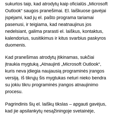
sukurtos taip, kad atrodytų kaip oficialūs „Microsoft
Outlook“ saugos pranešimai. El. laiškuose gavėjai
įspėjami, kad jų el. pašto programa tariamai
pasenusi, ir teigiama, kad neatnaujinus jos
nedelsiant, galima prarasti el. laiškus, kontaktus,
kalendorius, susitikimus ir kitus svarbius paskyros
duomenis.
Kad pranešimas atrodytų įtikinamas, sukčiai
įtraukia mygtuką „Atnaujinti „Microsoft Outlook“,
kuris neva įdiegia naujausią programinės įrangos
versiją. Iš tikrųjų šis mygtukas neturi nieko bendra
su jokiu tikru programinės įrangos atnaujinimo
procesu.
Pagrindinis šių el. laiškų tikslas – apgauti gavėjus,
kad jie apsilankytų nesąžiningoje svetainėje,