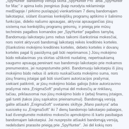
„SpyHunter“ bandomoji versija skirta „SpyHunter Pro“ arba „SpyHunter
for Mac“ ir apima kelis įrenginius (kaip nurodyta reklaminėje
medžiagoje / pirkimo puslapyje) vienkartiniam 7 dienų bandomajam
laikotarpiui, siūlant išsamias kenkėjiškų programų aptikimo ir šalinimo
funkcijas, didelio našumo apsaugas, aktyviai apsaugančias jūsų
sistemą nuo kenkėjiškų programų grėsmių, ir prieigą prie mūsų
techninės pagalbos komandos per „SpyHunter“ pagalbos tarnybą.
Bandomuoju laikotarpiu jums nebus taikomi išankstiniai mokesčiai,
nors norint aktyvuoti bandomąjį laikotarpį reikės kreditinės kortelės.
(Išankstinio mokėjimo kreditinės kortelės, debeto kortelės ir dovanų
kortelės pagal šį pasiūlymą gali būti nepriimamos.) Jūsų mokėjimo
būdo reikalavimas yra skirtas užtikrinti nuolatinę, nepertraukiamą
saugumo apsaugą pereinant nuo bandomojo laikotarpio prie mokamos
prenumeratos, jei nuspręstumėte pirkti. Bandomuoju laikotarpiu iš jūsų
mokėjimo būdo nebus iš anksto nuskaičiuota mokėjimo suma, nors
jūsų finansų įstaigai gali būti siunčiami autorizacijos prašymai,
siekiant patikrinti, ar jūsų mokėjimo būdas galioja (tokie autorizavimo
prašymai nėra „EnigmaSoft“ prašymai dėl mokesčių ar rinkliavų,
tačiau, priklausomai nuo jūsų mokėjimo būdo ir (arba) finansų įstaigos,
gali turėti įtakos jūsų sąskaitos prieinamumui). Bandomąją versiją
galite atšaukti „EnigmaSoft“ svetainės skiltyje „Mano paskyra“ arba
susisiekę su „EnigmaSoft“ iki 7 dienų bandomojo laikotarpio pabaigos,
kad išvengtumėte mokėtino mokesčio apmokėjimo iš karto pasibaigus
bandomajam laikotarpiui. Jei nuspręsite atšaukti bandomąją versiją,
nedelsdami prarasite prieigą prie „SpyHunter“. Jei dėl kokių nors