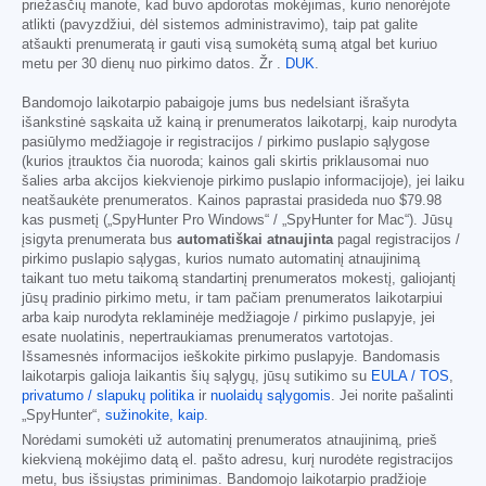
priežasčių manote, kad buvo apdorotas mokėjimas, kurio nenorėjote
atlikti (pavyzdžiui, dėl sistemos administravimo), taip pat galite
atšaukti prenumeratą ir gauti visą sumokėtą sumą atgal bet kuriuo
metu per 30 dienų nuo pirkimo datos. Žr .
DUK
.
Bandomojo laikotarpio pabaigoje jums bus nedelsiant išrašyta
išankstinė sąskaita už kainą ir prenumeratos laikotarpį, kaip nurodyta
pasiūlymo medžiagoje ir registracijos / pirkimo puslapio sąlygose
(kurios įtrauktos čia nuoroda; kainos gali skirtis priklausomai nuo
šalies arba akcijos kiekvienoje pirkimo puslapio informacijoje), jei laiku
neatšaukėte prenumeratos. Kainos paprastai prasideda nuo
$79.98
kas pusmetį („SpyHunter Pro Windows“ / „SpyHunter for Mac“). Jūsų
įsigyta prenumerata bus
automatiškai atnaujinta
pagal registracijos /
pirkimo puslapio sąlygas, kurios numato automatinį atnaujinimą
taikant tuo metu taikomą standartinį prenumeratos mokestį, galiojantį
jūsų pradinio pirkimo metu, ir tam pačiam prenumeratos laikotarpiui
arba kaip nurodyta reklaminėje medžiagoje / pirkimo puslapyje, jei
esate nuolatinis, nepertraukiamas prenumeratos vartotojas.
Išsamesnės informacijos ieškokite pirkimo puslapyje. Bandomasis
laikotarpis galioja laikantis šių sąlygų, jūsų sutikimo su
EULA / TOS
,
privatumo / slapukų politika
ir
nuolaidų sąlygomis
. Jei norite pašalinti
„SpyHunter“,
sužinokite, kaip
.
Norėdami sumokėti už automatinį prenumeratos atnaujinimą, prieš
kiekvieną mokėjimo datą el. pašto adresu, kurį nurodėte registracijos
metu, bus išsiųstas priminimas. Bandomojo laikotarpio pradžioje