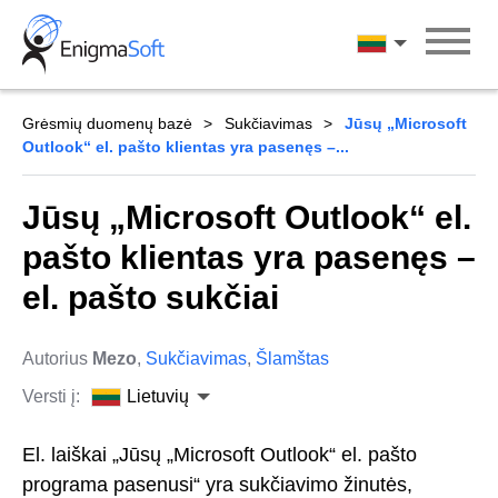
Skip
to
Lietuvių
content
Grėsmių duomenų bazė
Sukčiavimas
Jūsų „Microsoft
Outlook“ el. pašto klientas yra pasenęs –...
Jūsų „Microsoft Outlook“ el.
pašto klientas yra pasenęs –
el. pašto sukčiai
Autorius
Mezo
,
Sukčiavimas
,
Šlamštas
Versti į:
Lietuvių
El. laiškai „Jūsų „Microsoft Outlook“ el. pašto
programa pasenusi“ yra sukčiavimo žinutės,