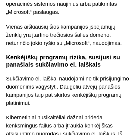
operacinės sistemos naujinius arba patikrintas
„Microsoft“ paslaugas.
Vienas aiškiausių šios kampanijos įspėjamųjų
ženklų yra įtartino trečiosios šalies domeno,
neturinčio jokio ryšio su „Microsoft“, naudojimas.
Kenkėjiškų programų rizika, susijusi su
panašiais sukčiavimo el. laiškais
Sukčiavimo el. laiškai naudojami ne tik prisijungimo
duomenims vagystyti. Daugeliu atvejų panašios
kampanijos taip pat skirtos kenkėjiškų programų
platinimui.
Kibernetiniai nusikaltėliai dažnai prideda
kenksmingus failus arba įtraukia kenkėjiškas
atsisiuntimo nuorodas į sukčiavimo el. laiškus. Iš