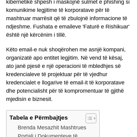
kibernetikë shpesh i maskojnë sulmet e phishing si
komunikime legjitime të korporatave për të
mashtruar marrësit që të zbulojnë informacione të
ndjeshme. Fushata e emaileve 'Faturë e Rishikuar'
është një kërcënim i tillë.
Këto email-e nuk shoqërohen me asnjë kompani,
organizatë apo entitet legjitim. Në vend të kësaj,
ato janë pjesë e një operacioni të mbledhjes së
kredencialeve të projektuar për të vjedhur
kredencialet e llogarive të email-it të korporatave
dhe potencialisht për të kompromentuar të gjithë
mjedisin e biznesit.
Tabela e Përmbajtjes
Brenda Mesazhit Mashtrues
Portali i Dokumenteve të