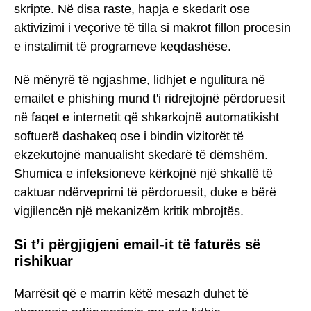
skripte. Në disa raste, hapja e skedarit ose
aktivizimi i veçorive të tilla si makrot fillon procesin
e instalimit të programeve keqdashëse.
Në mënyrë të ngjashme, lidhjet e ngulitura në
emailet e phishing mund t'i ridrejtojnë përdoruesit
në faqet e internetit që shkarkojnë automatikisht
softuerë dashakeq ose i bindin vizitorët të
ekzekutojnë manualisht skedarë të dëmshëm.
Shumica e infeksioneve kërkojnë një shkallë të
caktuar ndërveprimi të përdoruesit, duke e bërë
vigjilencën një mekanizëm kritik mbrojtës.
Si t’i përgjigjeni email-it të faturës së
rishikuar
Marrësit që e marrin këtë mesazh duhet të