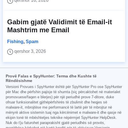
qershor 16, 2026
Gabim gjatë Validimit të Email-it
Mashtrim me Email
Fishing
,
Spam
qershor 3, 2026
Provë Falas e SpyHunter: Terma dhe Kushte të
Rëndësishme
Versioni Provues i SpyHunter është për SpyHunter Pro ose SpyHunter
për Mac dhe përfshin pajisje të shumta (siç përcaktohet në materialet
promovuese/faqen e blerjes) për një periudhë prove 7-ditore, duke
ofruar funksionalitet gjithëpërfshirës të zbulimit dhe heqjes së
malware-it, mbrojtëse me performancë të lartë për të mbrojtur në
mënyrë aktive sistemin tuaj nga kërcënimet e malware-it dhe qasje në
ekipin tonë të mbështetjes teknike nëpërmjet SpyHunter HelpDesk.
Nuk do t'ju faturohet paraprakisht gjatë periudhës së provës,