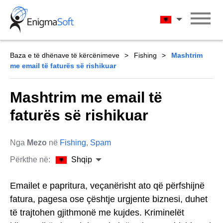
Skip
to
Shqip
content
Baza e të dhënave të kërcënimeve
Fishing
Mashtrim
me email të faturës së rishikuar
Mashtrim me email të
faturës së rishikuar
Nga
Mezo
në
Fishing
,
Spam
Përkthe në:
Shqip
Emailet e papritura, veçanërisht ato që përfshijnë
fatura, pagesa ose çështje urgjente biznesi, duhet
të trajtohen gjithmonë me kujdes. Kriminelët