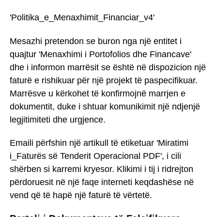
'Politika_e_Menaxhimit_Financiar_v4'
Mesazhi pretendon se buron nga një entitet i
quajtur 'Menaxhimi i Portofolios dhe Financave'
dhe i informon marrësit se është në dispozicion një
faturë e rishikuar për një projekt të paspecifikuar.
Marrësve u kërkohet të konfirmojnë marrjen e
dokumentit, duke i shtuar komunikimit një ndjenjë
legjitimiteti dhe urgjence.
Emaili përfshin një artikull të etiketuar 'Miratimi
i_Faturës së Tenderit Operacional PDF', i cili
shërben si karremi kryesor. Klikimi i tij i ridrejton
përdoruesit në një faqe interneti keqdashëse në
vend që të hapë një faturë të vërtetë.