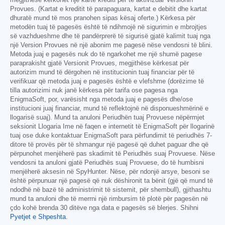
megjithëse kërkohet një kartë krediti për të aktivizuar Versionin
Provues. (Kartat e kreditit të parapaguara, kartat e debitit dhe kartat
dhuratë mund të mos pranohen sipas kësaj oferte.) Kërkesa për
metodën tuaj të pagesës është të ndihmojë në sigurimin e mbrojtjes
së vazhdueshme dhe të pandërprerë të sigurisë gjatë kalimit tuaj nga
një Version Provues në një abonim me pagesë nëse vendosni të blini.
Metoda juaj e pagesës nuk do të ngarkohet me një shumë pagese
paraprakisht gjatë Versionit Provues, megjithëse kërkesat për
autorizim mund të dërgohen në institucionin tuaj financiar për të
verifikuar që metoda juaj e pagesës është e vlefshme (dorëzime të
tilla autorizimi nuk janë kërkesa për tarifa ose pagesa nga
EnigmaSoft, por, varësisht nga metoda juaj e pagesës dhe/ose
institucioni juaj financiar, mund të reflektojnë në disponueshmërinë e
llogarisë suaj). Mund ta anuloni Periudhën tuaj Provuese nëpërmjet
seksionit Llogaria Ime në faqen e internetit të EnigmaSoft për llogarinë
tuaj ose duke kontaktuar EnigmaSoft para përfundimit të periudhës 7-
ditore të provës për të shmangur një pagesë që duhet paguar dhe që
përpunohet menjëherë pas skadimit të Periudhës suaj Provuese. Nëse
vendosni ta anuloni gjatë Periudhës suaj Provuese, do të humbisni
menjëherë aksesin në SpyHunter. Nëse, për ndonjë arsye, besoni se
është përpunuar një pagesë që nuk dëshironit ta bënit (gjë që mund të
ndodhë në bazë të administrimit të sistemit, për shembull), gjithashtu
mund ta anuloni dhe të merrni një rimbursim të plotë për pagesën në
çdo kohë brenda 30 ditëve nga data e pagesës së blerjes. Shihni
Pyetjet e Shpeshta
.