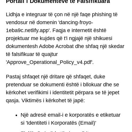
Portali i Dokumenteve të Falsifikuara
Lidhja e integruar të çon në një faqe phishing të
vendosur në domenin 'dancing-froyo-
1eba9c.netlify.app'. Faqja e internetit është
projektuar me kujdes që t'i ngjajë një shikuesi
dokumentesh Adobe Acrobat dhe shfaq një skedar
të falsifikuar të quajtur
'Approve_Operational_Policy_v4.pdf'.
Pastaj shfaqet një dritare që shfaqet, duke
pretenduar se dokumenti është i bllokuar dhe se
kërkohet verifikimi i identitetit përpara se të jepet
qasja. Viktimës i kërkohet të japë:
Një adresë email-i e korporatës e etiketuar
si 'Identiteti i Korporatës (Email)'