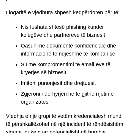
Llogaritë e vjedhura shpesh keqpërdoren për të:
Nis fushata shtesë phishing kundër
kolegëve dhe partnerëve të biznesit
Qasuni në dokumente konfidenciale dhe
informacione të ndjeshme të kompanisë
Sulme kompromentimi të email-eve të
kryerjes së biznesit
Imitoni punonjësit dhe drejtuesit
Zgjeroni ndërhyrjen në të gjithë rrjetin e
organizatës
Vjedhja e një grupi të vetëm kredencialesh mund
të përshkallëzohet në një incident të rëndësishëm
sigurie, duke çuar potencialisht në humbje