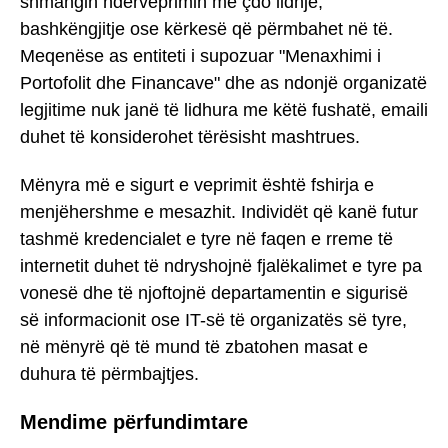
shmangin ndërveprimin me çdo lidhje,
bashkëngjitje ose kërkesë që përmbahet në të.
Meqenëse as entiteti i supozuar "Menaxhimi i
Portofolit dhe Financave" dhe as ndonjë organizatë
legjitime nuk janë të lidhura me këtë fushatë, emaili
duhet të konsiderohet tërësisht mashtrues.
Mënyra më e sigurt e veprimit është fshirja e
menjëhershme e mesazhit. Individët që kanë futur
tashmë kredencialet e tyre në faqen e rreme të
internetit duhet të ndryshojnë fjalëkalimet e tyre pa
vonesë dhe të njoftojnë departamentin e sigurisë
së informacionit ose IT-së të organizatës së tyre,
në mënyrë që të mund të zbatohen masat e
duhura të përmbajtjes.
Mendime përfundimtare