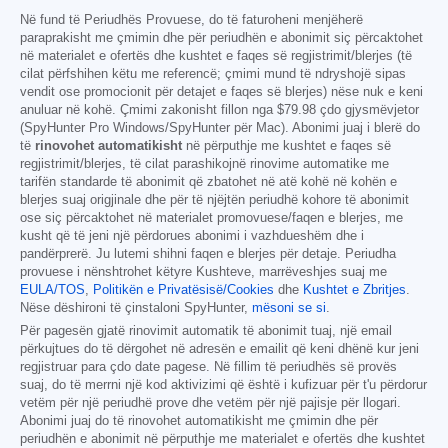
Në fund të Periudhës Provuese, do të faturoheni menjëherë
paraprakisht me çmimin dhe për periudhën e abonimit siç përcaktohet
në materialet e ofertës dhe kushtet e faqes së regjistrimit/blerjes (të
cilat përfshihen këtu me referencë; çmimi mund të ndryshojë sipas
vendit ose promocionit për detajet e faqes së blerjes) nëse nuk e keni
anuluar në kohë. Çmimi zakonisht fillon nga
$79.98
çdo gjysmëvjetor
(SpyHunter Pro Windows/SpyHunter për Mac). Abonimi juaj i blerë do
të
rinovohet automatikisht
në përputhje me kushtet e faqes së
regjistrimit/blerjes, të cilat parashikojnë rinovime automatike me
tarifën standarde të abonimit që zbatohet në atë kohë në kohën e
blerjes suaj origjinale dhe për të njëjtën periudhë kohore të abonimit
ose siç përcaktohet në materialet promovuese/faqen e blerjes, me
kusht që të jeni një përdorues abonimi i vazhdueshëm dhe i
pandërprerë. Ju lutemi shihni faqen e blerjes për detaje. Periudha
provuese i nënshtrohet këtyre Kushteve, marrëveshjes suaj me
EULA/TOS
,
Politikën e Privatësisë/Cookies
dhe
Kushtet e Zbritjes
.
Nëse dëshironi të çinstaloni SpyHunter,
mësoni se si
.
Për pagesën gjatë rinovimit automatik të abonimit tuaj, një email
përkujtues do të dërgohet në adresën e emailit që keni dhënë kur jeni
regjistruar para çdo date pagese. Në fillim të periudhës së provës
suaj, do të merrni një kod aktivizimi që është i kufizuar për t'u përdorur
vetëm për një periudhë prove dhe vetëm për një pajisje për llogari.
Abonimi juaj do të rinovohet automatikisht me çmimin dhe për
periudhën e abonimit në përputhje me materialet e ofertës dhe kushtet