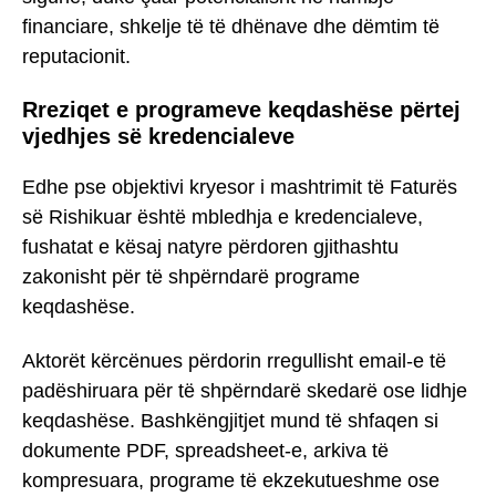
financiare, shkelje të të dhënave dhe dëmtim të
reputacionit.
Rreziqet e programeve keqdashëse përtej
vjedhjes së kredencialeve
Edhe pse objektivi kryesor i mashtrimit të Faturës
së Rishikuar është mbledhja e kredencialeve,
fushatat e kësaj natyre përdoren gjithashtu
zakonisht për të shpërndarë programe
keqdashëse.
Aktorët kërcënues përdorin rregullisht email-e të
padëshiruara për të shpërndarë skedarë ose lidhje
keqdashëse. Bashkëngjitjet mund të shfaqen si
dokumente PDF, spreadsheet-e, arkiva të
kompresuara, programe të ekzekutueshme ose