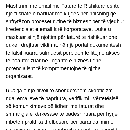
Mashtrimi me email me Faturë të Rishikuar është
një fushatë e hartuar me kujdes për phishing që
shfrytëzon proceset rutinë të biznesit për të vjedhur
kredencialet e email-it të korporatave. Duke u
maskuar si një njoftim për faturë të rishikuar dhe
duke i drejtuar viktimat në një portal dokumentesh
të falsifikuara, sulmuesit përpiqen të fitojnë akses
të paautorizuar në llogaritë e biznesit dhe
potencialisht të kompromentojnë të gjitha
organizatat.
Ruajtja e një niveli të shëndetshëm skepticizmi
ndaj emaileve të papritura, verifikimi i vërtetësisë
së komunikimeve që lidhen me faturat dhe
shmangia e kërkesave të padëshiruara për hyrje
mbeten praktika thelbësore për parandalimin e
sulmeve phishing dhe mbrojtjen e informacionit të