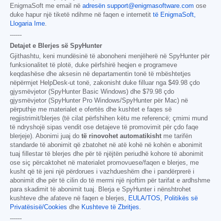
EnigmaSoft me email në
adresën support@enigmasoftware.com
ose
duke hapur një tiketë ndihme në faqen e internetit
të EnigmaSoft,
Llogaria Ime
.
------
Detajet e Blerjes së SpyHunter
Gjithashtu, keni mundësinë të abonoheni menjëherë në SpyHunter për
funksionalitet të plotë, duke përfshirë heqjen e programeve
keqdashëse dhe aksesin në departamentin tonë të mbështetjes
nëpërmjet HelpDesk-ut tonë, zakonisht duke filluar nga
$49.98
çdo
gjysmëvjetor (SpyHunter Basic Windows) dhe
$79.98
çdo
gjysmëvjetor (SpyHunter Pro Windows/SpyHunter për Mac) në
përputhje me materialet e ofertës dhe kushtet e faqes së
regjistrimit/blerjes (të cilat përfshihen këtu me referencë; çmimi mund
të ndryshojë sipas vendit ose detajeve të promovimit për çdo faqe
blerjeje). Abonimi juaj do
të rinovohet automatikisht
me tarifën
standarde të abonimit që zbatohet në atë kohë në kohën e abonimit
tuaj fillestar të blerjes dhe për të njëjtën periudhë kohore të abonimit
ose siç përcaktohet në materialet promovuese/faqen e blerjes, me
kusht që të jeni një përdorues i vazhdueshëm dhe i pandërprerë i
abonimit dhe për të cilin do të merrni një njoftim për tarifat e ardhshme
para skadimit të abonimit tuaj. Blerja e SpyHunter i nënshtrohet
kushteve dhe afateve në faqen e blerjes,
EULA/TOS
,
Politikës së
Privatësisë/Cookies
dhe
Kushteve të Zbritjes
.
------