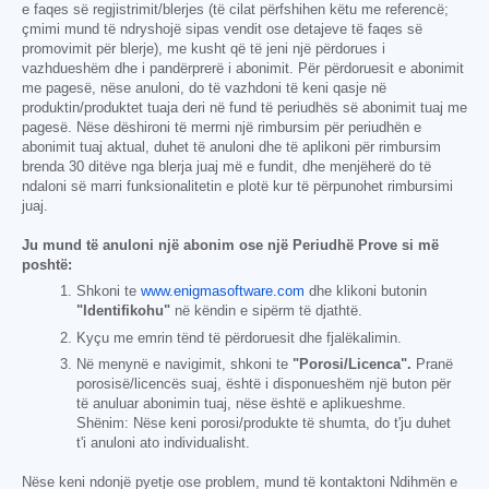
e faqes së regjistrimit/blerjes (të cilat përfshihen këtu me referencë;
çmimi mund të ndryshojë sipas vendit ose detajeve të faqes së
promovimit për blerje), me kusht që të jeni një përdorues i
vazhdueshëm dhe i pandërprerë i abonimit. Për përdoruesit e abonimit
me pagesë, nëse anuloni, do të vazhdoni të keni qasje në
produktin/produktet tuaja deri në fund të periudhës së abonimit tuaj me
pagesë. Nëse dëshironi të merrni një rimbursim për periudhën e
abonimit tuaj aktual, duhet të anuloni dhe të aplikoni për rimbursim
brenda 30 ditëve nga blerja juaj më e fundit, dhe menjëherë do të
ndaloni së marri funksionalitetin e plotë kur të përpunohet rimbursimi
juaj.
Ju mund të anuloni një abonim ose një Periudhë Prove si më
poshtë:
Shkoni te
www.enigmasoftware.com
dhe klikoni butonin
"Identifikohu"
në këndin e sipërm të djathtë.
Kyçu me emrin tënd të përdoruesit dhe fjalëkalimin.
Në menynë e navigimit, shkoni te
"Porosi/Licenca".
Pranë
porosisë/licencës suaj, është i disponueshëm një buton për
të anuluar abonimin tuaj, nëse është e aplikueshme.
Shënim: Nëse keni porosi/produkte të shumta, do t'ju duhet
t'i anuloni ato individualisht.
Nëse keni ndonjë pyetje ose problem, mund të kontaktoni Ndihmën e