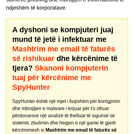
ndjeshëm të korporatave.
A dyshoni se kompjuteri juaj
mund të jetë i infektuar me
Mashtrim me email të faturës
së rishikuar
dhe kërcënime të
tjera?
Skanoni kompjuterin
tuaj për kërcënime me
SpyHunter
SpyHunter është një mjet i fuqishëm për korrigjimin
dhe mbrojtjen e malware i krijuar për t'u ofruar
përdoruesve një analizë të thelluar të sigurisë së
sistemit, zbulimin dhe heqjen e një game të gjerë
kërcënimesh si
Mashtrim me email të faturës së