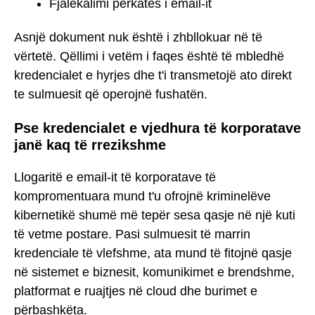
Fjalëkalimi përkatës i email-it
Asnjë dokument nuk është i zhbllokuar në të
vërtetë. Qëllimi i vetëm i faqes është të mbledhë
kredencialet e hyrjes dhe t'i transmetojë ato direkt
te sulmuesit që operojnë fushatën.
Pse kredencialet e vjedhura të korporatave
janë kaq të rrezikshme
Llogaritë e email-it të korporatave të
kompromentuara mund t'u ofrojnë kriminelëve
kibernetikë shumë më tepër sesa qasje në një kuti
të vetme postare. Pasi sulmuesit të marrin
kredenciale të vlefshme, ata mund të fitojnë qasje
në sistemet e biznesit, komunikimet e brendshme,
platformat e ruajtjes në cloud dhe burimet e
përbashkëta.