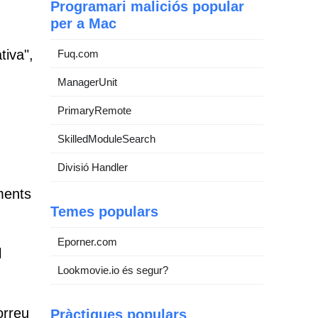
Programari maliciós popular
per a Mac
tiva",
Fuq.com
ManagerUnit
PrimaryRemote
SkilledModuleSearch
Divisió Handler
ments
Temes populars
Eporner.com
l
Lookmovie.io és segur?
orreu
Pràctiques populars