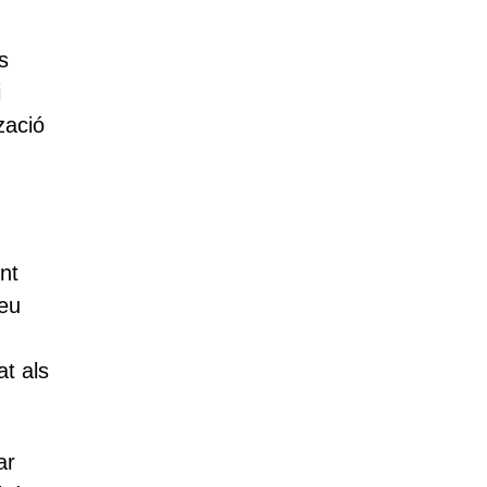
s
i
zació
nt
reu
at als
ar