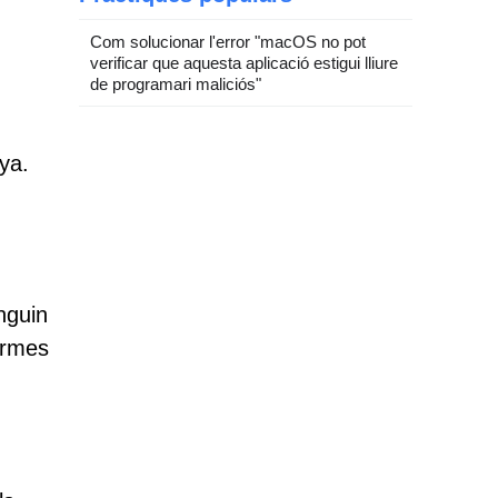
Com solucionar l'error "macOS no pot
verificar que aquesta aplicació estigui lliure
de programari maliciós"
ya.
nguin
ormes