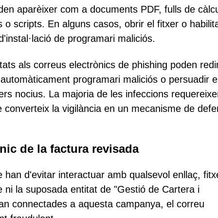
poden aparèixer com a documents PDF, fulls de càlcu
 scripts. En alguns casos, obrir el fitxer o habilit
'instal·lació de programari maliciós.
ats als correus electrònics de phishing poden redir
 automàticament programari maliciós o persuadir e
ers nocius. La majoria de les infeccions requereix
ue converteix la vigilància en un mecanisme de def
ic de la factura revisada
 han d'evitar interactuar amb qualsevol enllaç, fitx
e ni la suposada entitat de "Gestió de Cartera i
stan connectades a aquesta campanya, el correu