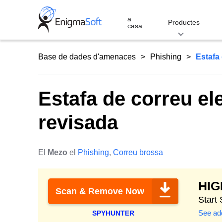
Skip
to
a
Productes
casa
content
Base de dades d'amenaces
Phishing
Estafa 
Estafa de correu el
revisada
El
Mezo
el
Phishing
,
Correu brossa
HI
Scan & Remove Now
Start
See add
SPYHUNTER