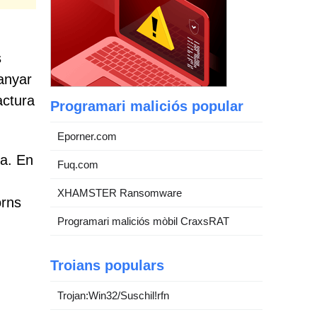
s
anyar
actura
Programari maliciós popular
Eporner.com
ma. En
Fuq.com
XHAMSTER Ransomware
orns
Programari maliciós mòbil CraxsRAT
Troians populars
Trojan:Win32/Suschil!rfn