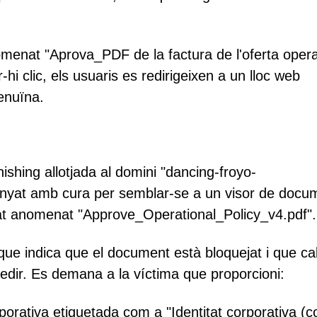
omenat "Aprova_PDF de la factura de l'oferta opera
hi clic, els usuaris es redirigeixen a un lloc web
enuïna.
ishing allotjada al domini "dancing-froyo-
ssenyat amb cura per semblar-se a un visor de docu
icat anomenat "Approve_Operational_Policy_v4.pdf".
ue indica que el document està bloquejat i que ca
ccedir. Es demana a la víctima que proporcioni:
orativa etiquetada com a "Identitat corporativa (c