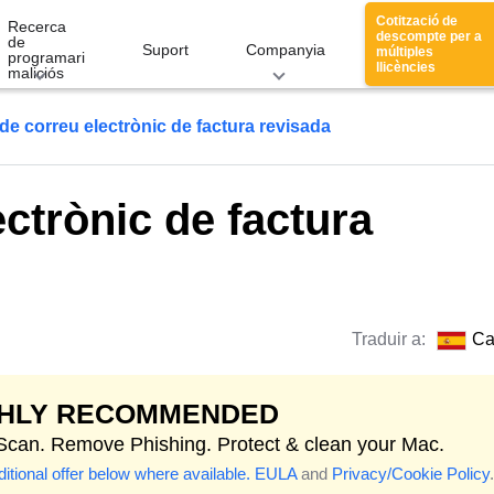
Cotització de
Recerca
descompte per a
de
Suport
Companyia
múltiples
programari
llicències
maliciós
de correu electrònic de factura revisada
ectrònic de factura
Traduir a:
Ca
GHLY RECOMMENDED
 Scan. Remove Phishing. Protect & clean your Mac.
itional offer below where available.
EULA
and
Privacy/Cookie Policy
.