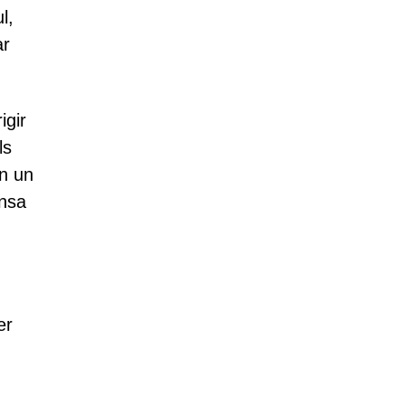
l,
ar
igir
ls
en un
ensa
er