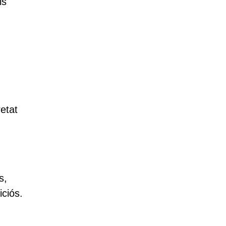
ls
retat
s,
iciós.