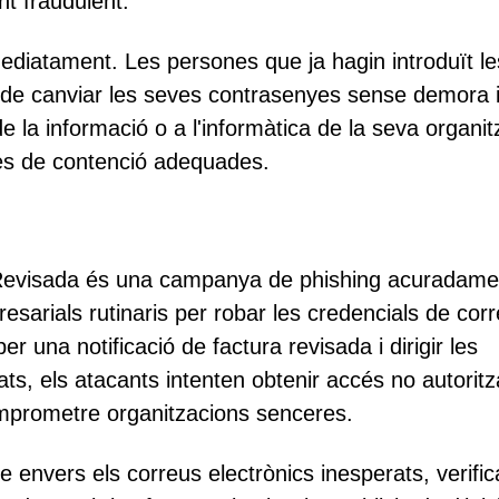
t fraudulent.
ediatament. Les persones que ja hagin introduït le
n de canviar les seves contrasenyes sense demora 
e la informació o a l'informàtica de la seva organit
es de contenció adequades.
a Revisada és una campanya de phishing acuradame
sarials rutinaris per robar les credencials de cor
r una notificació de factura revisada i dirigir les
ats, els atacants intenten obtenir accés no autoritz
mprometre organitzacions senceres.
e envers els correus electrònics inesperats, verific