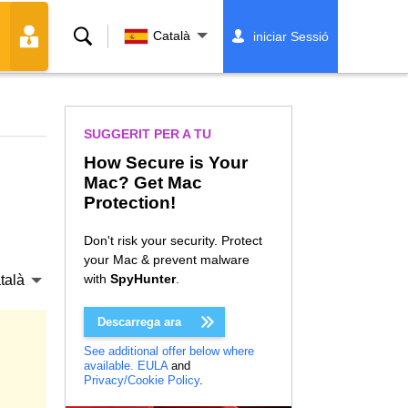
Cerca
Català
iniciar Sessió
SUGGERIT PER A TU
How Secure is Your
Mac? Get Mac
Protection!
Don't risk your security. Protect
your Mac & prevent malware
with
SpyHunter
.
talà
Descarrega ara
See additional offer below where
available.
EULA
and
Privacy/Cookie Policy
.