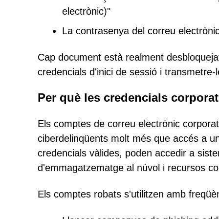
electrònic)"
La contrasenya del correu electròni
Cap document està realment desbloquejat. 
credencials d'inici de sessió i transmetr
Per què les credencials corporat
Els comptes de correu electrònic corpor
ciberdelinqüents molt més que accés a un
credencials vàlides, poden accedir a sis
d'emmagatzematge al núvol i recursos co
Els comptes robats s'utilitzen amb freqü