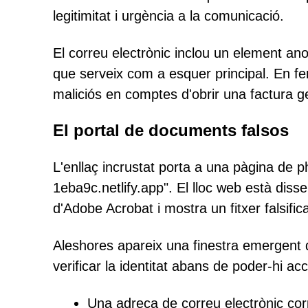
legitimitat i urgència a la comunicació.
El correu electrònic inclou un element an
que serveix com a esquer principal. En fer-
maliciós en comptes d'obrir una factura g
El portal de documents falsos
L'enllaç incrustat porta a una pàgina de ph
1eba9c.netlify.app". El lloc web està di
d'Adobe Acrobat i mostra un fitxer falsif
Aleshores apareix una finestra emergent q
verificar la identitat abans de poder-hi a
Una adreça de correu electrònic corp