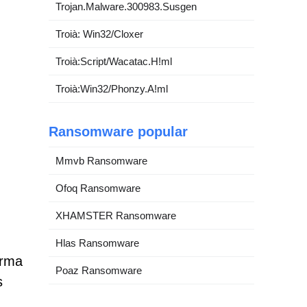
Trojan.Malware.300983.Susgen
Troià: Win32/Cloxer
Troià:Script/Wacatac.H!ml
Troià:Win32/Phonzy.A!ml
Ransomware popular
Mmvb Ransomware
Ofoq Ransomware
XHAMSTER Ransomware
Hlas Ransomware
orma
Poaz Ransomware
s