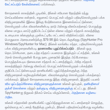
கட்டணத்திற்கான முழுத் தொகையையும் திரும்பப் பெறலாம்.
அடிக்கடி
கேட்கப்படும் கேள்விகளைப்
பார்க்கவும்.
சோதனைக் காலத்தின் முடிவில், நீங்கள் சரியான நேரத்தில் ரத்து
செய்யவில்லை என்றால், சலுகைப் பொருட்கள் மற்றும் பதிவு/கொள்முதல் பக்க
விதிமுறைகளில் (இவை இங்கு மேற்கோளாக இணைக்கப்பட்டுள்ளன;
கொள்முதல் பக்க விவரங்களின்படி நாடு அல்லது விளம்பரத்தைப் பொறுத்து
விலை மாறுபடலாம்) குறிப்பிடப்பட்டுள்ள விலை மற்றும் சந்தாக் காலத்திற்கு
உடனடியாக உங்களுக்கு முன்கூட்டியே கட்டணம் விதிக்கப்படும். விலை
பொதுவாக அரையாண்டுக்கு
$79.98
இல் தொடங்குகிறது (SpyHunter Pro
Windows/SpyHunter for Mac). நீங்கள் வாங்கிய சந்தா, பதிவு/கொள்முதல்
பக்க விதிமுறைகளின்படி
தானாகவே புதுப்பிக்கப்படும்
. நீங்கள் ஒரு
தொடர்ச்சியான, தடையற்ற சந்தாப் பயனராக இருக்கும் பட்சத்தில், உங்கள்
அசல் கொள்முதலின் போது நடைமுறையில் இருந்த அப்போதைய
பொருந்தக்கூடிய நிலையான சந்தாக் கட்டணத்திலும், அதே சந்தாக்
காலத்திற்கும் அல்லது விளம்பரப் பொருட்கள்/கொள்முதல் பக்கத்தில்
குறிப்பிடப்பட்டுள்ளபடியும் தானியங்கிப் புதுப்பித்தல்களுக்கு அந்த
விதிமுறைகள் வழிவகுக்கின்றன. விவரங்களுக்கு கொள்முதல் பக்கத்தைப்
பார்க்கவும். இந்தச் சோதனையானது இந்த விதிமுறைகள், இறுதிப் பயனர்
உரிம ஒப்பந்தம்/சேவை விதிமுறைகளுக்கான
உங்கள் ஒப்புதல்,
தனியுரிமை/
குக்கீ கொள்கை
மற்றும்
தள்ளுபடி விதிமுறைகளுக்கு
உட்பட்டது. நீங்கள்
SpyHunter-ஐ நிறுவல் நீக்கம் செய்ய விரும்பினால்,
அதற்கான வழியை
அறிக
.
உங்கள் சந்தாவின் தானியங்கிப் புதுப்பித்தலுக்கான கட்டணத்தைச் செலுத்த,
ஒவ்வொரு கட்டணத் தேதிக்கு முன்பும், நீங்கள் பதிவுசெய்யும்போது வழங்கிய