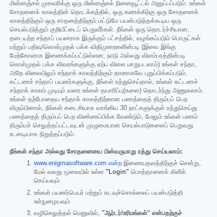
மின்னஞ்சல் முகவரிக்கு ஒரு மின்னஞ்சல் நினைவூட்டல் அனுப்பப்படும். உங்கள்
சோதனைக் காலத்தின் தொடக்கத்தில், ஒரு கணக்கிற்கு ஒரு சோதனைக்
காலத்திற்கும் ஒரு சாதனத்திற்கும் மட்டுமே பயன்படுத்தக்கூடிய ஒரு
செயல்படுத்தும் குறியீட்டைப் பெறுவீர்கள். நீங்கள் ஒரு தொடர்ச்சியான,
தடையற்ற சந்தாப் பயனராக இருக்கும் பட்சத்தில், வழங்கப்படும் பொருட்கள்
மற்றும் பதிவு/கொள்முதல் பக்க விதிமுறைகளின்படி (இவை இங்கு
மேற்கோளாக இணைக்கப்பட்டுள்ளன; நாடு அல்லது விளம்பரத்தின்படி
கொள்முதல் பக்க விவரங்களுக்கு ஏற்ப விலை மாறுபடலாம்) உங்கள் சந்தா,
அதே விலையிலும் சந்தாக் காலத்திற்கும் தானாகவே புதுப்பிக்கப்படும்.
கட்டணச் சந்தாப் பயனர்களுக்கு, நீங்கள் ரத்துசெய்தால், உங்கள் கட்டணச்
சந்தாக் காலம் முடியும் வரை உங்கள் தயாரிப்பு(களை) தொடர்ந்து அணுகலாம்.
உங்கள் தற்போதைய சந்தாக் காலத்திற்கான பணத்தைத் திரும்பப் பெற
விரும்பினால், நீங்கள் கடைசியாக வாங்கிய 30 நாட்களுக்குள் ரத்துசெய்து
பணத்தைத் திரும்பப் பெற விண்ணப்பிக்க வேண்டும், மேலும் உங்கள் பணம்
திரும்பச் செலுத்தப்பட்டவுடன் முழுமையான செயல்பாடுகளைப் பெறுவது
உடனடியாக நிறுத்தப்படும்.
நீங்கள் சந்தா அல்லது சோதனையை பின்வருமாறு ரத்து செய்யலாம்:
www.enigmasoftware.com என்ற
இணையதளத்திற்குச் சென்று,
மேல் வலது மூலையில் உள்ள
"Login"
பொத்தானைக் கிளிக்
செய்யவும்.
உங்கள் பயனர்பெயர் மற்றும் கடவுச்சொல்லைப் பயன்படுத்தி
உள்நுழையவும்.
வழிசெலுத்தல் மெனுவில்,
"ஆர்டர்/உரிமங்கள்" என்பதற்குச்