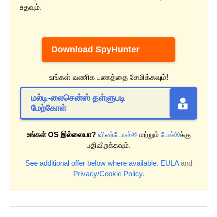
உதவும்.
Download SpyHunter
உங்கள் வணிக பணத்தை சேமிக்கவும்!
மல்டி-லைசென்ஸ் தள்ளுபடி
மேற்கோள்
உங்கள் OS இல்லையா?
விண்டோஸ்®
மற்றும்
மேக்®
க்கு
பதிவிறக்கவும்.
See additional offer below where available.
EULA
and
Privacy/Cookie Policy
.