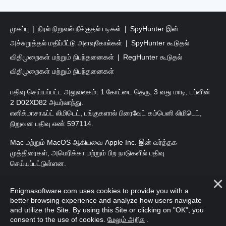
முகப்பு
நிரல் நிறுவல் நீக்குதல் படிகள்
SpyHunter இன்
அச்சுறுத்தல் மதிப்பீட்டு அளவுகோல்கள்
SpyHunter கூடுதல்
விதிமுறைகள் மற்றும் நிபந்தனைகள்
RegHunter கூடுதல்
விதிமுறைகள் மற்றும் நிபந்தனைகள்
பதிவு செய்யப்பட்ட அலுவலகம்: 1 கோட்டை தெரு, 3 வது மாடி, டப்ளின்
2 D02XD82 அயர்லாந்து.
எனிக்மாசாஃப்ட் லிமிடெட், பங்குகளால் பிரைவேட் கம்பெனி லிமிடெட்,
நிறுவன பதிவு எண் 597114.
Mac மற்றும் MacOS ஆகியவை Apple Inc. இன் வர்த்தக
முத்திரைகள், அமெரிக்கா மற்றும் பிற நாடுகளில் பதிவு
செய்யப்பட்டுள்ளன.
பதிப்புரிமை 2016-
2026
. எனிக்மாசாஃப்ட் லிமிடெட். அனைத்து
Enigmasoftware.com uses cookies to provide you with a
உரிமைகளும் பாதுகாக்கப்பட்டவை.
better browsing experience and analyze how users navigate
and utilize the Site. By using this Site or clicking on "OK", you
consent to the use of cookies.
மேலும் அறிக
.