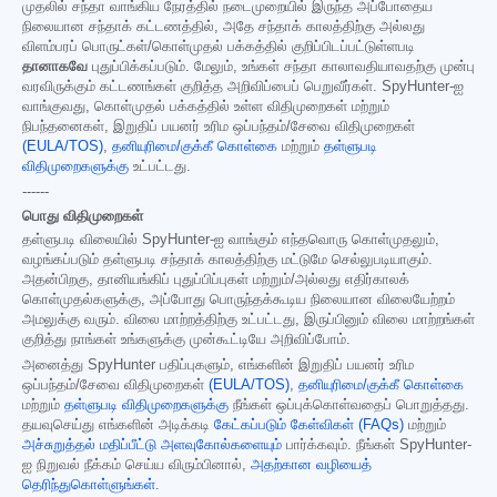
முதலில் சந்தா வாங்கிய நேரத்தில் நடைமுறையில் இருந்த அப்போதைய
நிலையான சந்தாக் கட்டணத்தில், அதே சந்தாக் காலத்திற்கு அல்லது
விளம்பரப் பொருட்கள்/கொள்முதல் பக்கத்தில் குறிப்பிடப்பட்டுள்ளபடி
தானாகவே
புதுப்பிக்கப்படும். மேலும், உங்கள் சந்தா காலாவதியாவதற்கு முன்பு
வரவிருக்கும் கட்டணங்கள் குறித்த அறிவிப்பைப் பெறுவீர்கள். SpyHunter-ஐ
வாங்குவது, கொள்முதல் பக்கத்தில் உள்ள விதிமுறைகள் மற்றும்
நிபந்தனைகள், இறுதிப் பயனர் உரிம ஒப்பந்தம்/சேவை விதிமுறைகள்
(EULA/TOS)
,
தனியுரிமை/குக்கீ கொள்கை
மற்றும்
தள்ளுபடி
விதிமுறைகளுக்கு
உட்பட்டது.
------
பொது விதிமுறைகள்
தள்ளுபடி விலையில் SpyHunter-ஐ வாங்கும் எந்தவொரு கொள்முதலும்,
வழங்கப்படும் தள்ளுபடி சந்தாக் காலத்திற்கு மட்டுமே செல்லுபடியாகும்.
அதன்பிறகு, தானியங்கிப் புதுப்பிப்புகள் மற்றும்/அல்லது எதிர்காலக்
கொள்முதல்களுக்கு, அப்போது பொருந்தக்கூடிய நிலையான விலையேற்றம்
அமலுக்கு வரும். விலை மாற்றத்திற்கு உட்பட்டது, இருப்பினும் விலை மாற்றங்கள்
குறித்து நாங்கள் உங்களுக்கு முன்கூட்டியே அறிவிப்போம்.
அனைத்து SpyHunter பதிப்புகளும், எங்களின் இறுதிப் பயனர் உரிம
ஒப்பந்தம்/சேவை விதிமுறைகள்
(EULA/TOS)
,
தனியுரிமை/குக்கீ கொள்கை
மற்றும்
தள்ளுபடி விதிமுறைகளுக்கு
நீங்கள் ஒப்புக்கொள்வதைப் பொறுத்தது.
தயவுசெய்து எங்களின் அடிக்கடி
கேட்கப்படும் கேள்விகள் (FAQs)
மற்றும்
அச்சுறுத்தல் மதிப்பீட்டு அளவுகோல்களையும்
பார்க்கவும். நீங்கள் SpyHunter-
ஐ நிறுவல் நீக்கம் செய்ய விரும்பினால்,
அதற்கான வழியைத்
தெரிந்துகொள்ளுங்கள்
.