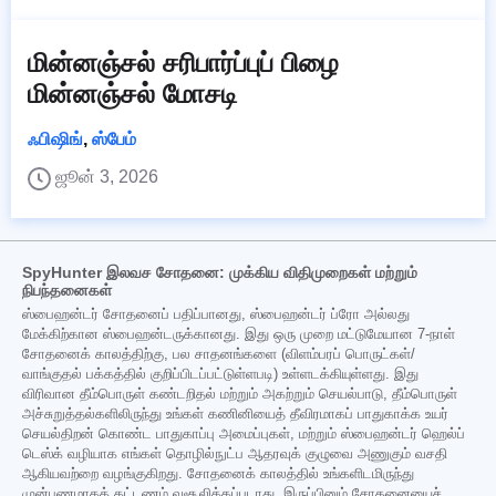
மின்னஞ்சல் சரிபார்ப்புப் பிழை
மின்னஞ்சல் மோசடி
ஃபிஷிங்
,
ஸ்பேம்
ஜூன் 3, 2026
SpyHunter இலவச சோதனை: முக்கிய விதிமுறைகள் மற்றும்
நிபந்தனைகள்
ஸ்பைஹன்டர் சோதனைப் பதிப்பானது, ஸ்பைஹன்டர் ப்ரோ அல்லது
மேக்கிற்கான ஸ்பைஹன்டருக்கானது. இது ஒரு முறை மட்டுமேயான 7-நாள்
சோதனைக் காலத்திற்கு, பல சாதனங்களை (விளம்பரப் பொருட்கள்/
வாங்குதல் பக்கத்தில் குறிப்பிடப்பட்டுள்ளபடி) உள்ளடக்கியுள்ளது. இது
விரிவான தீம்பொருள் கண்டறிதல் மற்றும் அகற்றும் செயல்பாடு, தீம்பொருள்
அச்சுறுத்தல்களிலிருந்து உங்கள் கணினியைத் தீவிரமாகப் பாதுகாக்க உயர்
செயல்திறன் கொண்ட பாதுகாப்பு அமைப்புகள், மற்றும் ஸ்பைஹன்டர் ஹெல்ப்
டெஸ்க் வழியாக எங்கள் தொழில்நுட்ப ஆதரவுக் குழுவை அணுகும் வசதி
ஆகியவற்றை வழங்குகிறது. சோதனைக் காலத்தில் உங்களிடமிருந்து
முன்பணமாகக் கட்டணம் வசூலிக்கப்படாது, இருப்பினும் சோதனையைச்