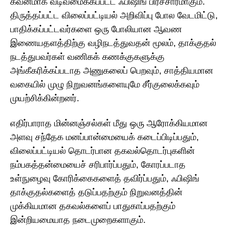
கவனமாக வடிவமைக்கப்பட்ட ஃபிஷிங் பிரச்சாரமாகும்.
திருத்தப்பட்ட விலைப்பட்டியல் அறிவிப்பு போல வேடமிட்டு,
பாதிக்கப்பட்டவர்களை ஒரு போலியான ஆவண
இணையதளத்திற்கு வழிநடத்துவதன் மூலம், தாக்குதல்
நடத்துபவர்கள் வணிகக் கணக்குகளுக்கு
அங்கீகரிக்கப்படாத அணுகலைப் பெறவும், சாத்தியமான
வகையில் முழு நிறுவனங்களையுமே சீர்குலைக்கவும்
முயற்சிக்கின்றனர்.
எதிர்பாராத மின்னஞ்சல்கள் மீது ஒரு ஆரோக்கியமான
அளவு சந்தேக மனப்பான்மையைக் கடைப்பிடிப்பதும்,
விலைப்பட்டியல் தொடர்பான தகவல்தொடர்புகளின்
நம்பகத்தன்மையைச் சரிபார்ப்பதும், கோரப்படாத
உள்நுழைவு கோரிக்கைகளைத் தவிர்ப்பதும், ஃபிஷிங்
தாக்குதல்களைத் தடுப்பதற்கும் நிறுவனத்தின்
முக்கியமான தகவல்களைப் பாதுகாப்பதற்கும்
இன்றியமையாத நடைமுறைகளாகும்.