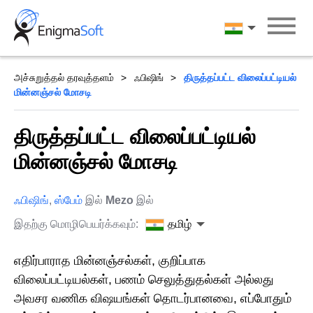
Skip
to
தமிழ்
content
அச்சுறுத்தல் தரவுத்தளம்
ஃபிஷிங்
திருத்தப்பட்ட விலைப்பட்டியல்
மின்னஞ்சல் மோசடி
திருத்தப்பட்ட விலைப்பட்டியல்
மின்னஞ்சல் மோசடி
ஃபிஷிங்
,
ஸ்பேம்
இல்
Mezo
இல்
இதற்கு மொழிபெயர்க்கவும்:
தமிழ்
எதிர்பாராத மின்னஞ்சல்கள், குறிப்பாக
விலைப்பட்டியல்கள், பணம் செலுத்துதல்கள் அல்லது
அவசர வணிக விஷயங்கள் தொடர்பானவை, எப்போதும்