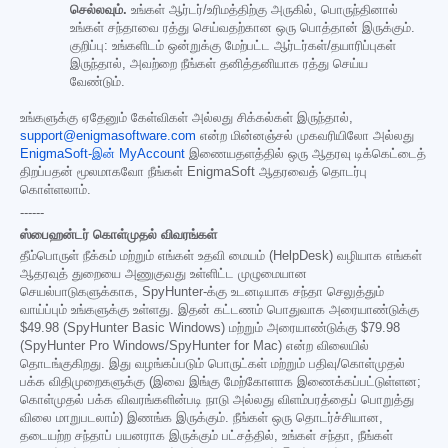
செல்லவும்.
உங்கள் ஆர்டர்/உரிமத்திற்கு அருகில், பொருந்தினால்
உங்கள் சந்தாவை ரத்து செய்வதற்கான ஒரு பொத்தான் இருக்கும்.
குறிப்பு: உங்களிடம் ஒன்றுக்கு மேற்பட்ட ஆர்டர்கள்/தயாரிப்புகள்
இருந்தால், அவற்றை நீங்கள் தனித்தனியாக ரத்து செய்ய
வேண்டும்.
உங்களுக்கு ஏதேனும் கேள்விகள் அல்லது சிக்கல்கள் இருந்தால்,
support@enigmasoftware.com
என்ற மின்னஞ்சல் முகவரியிலோ அல்லது
EnigmaSoft-இன் MyAccount
இணையதளத்தில் ஒரு ஆதரவு டிக்கெட்டைத்
திறப்பதன் மூலமாகவோ நீங்கள் EnigmaSoft ஆதரவைத் தொடர்பு
கொள்ளலாம்.
------
ஸ்பைஹன்டர் கொள்முதல் விவரங்கள்
தீம்பொருள் நீக்கம் மற்றும் எங்கள் உதவி மையம் (HelpDesk) வழியாக எங்கள்
ஆதரவுத் துறையை அணுகுவது உள்ளிட்ட முழுமையான
செயல்பாடுகளுக்காக, SpyHunter-க்கு உடனடியாக சந்தா செலுத்தும்
வாய்ப்பும் உங்களுக்கு உள்ளது. இதன் கட்டணம் பொதுவாக அரையாண்டுக்கு
$49.98
(SpyHunter Basic Windows) மற்றும் அரையாண்டுக்கு
$79.98
(SpyHunter Pro Windows/SpyHunter for Mac) என்ற விலையில்
தொடங்குகிறது. இது வழங்கப்படும் பொருட்கள் மற்றும் பதிவு/கொள்முதல்
பக்க விதிமுறைகளுக்கு (இவை இங்கு மேற்கோளாக இணைக்கப்பட்டுள்ளன;
கொள்முதல் பக்க விவரங்களின்படி நாடு அல்லது விளம்பரத்தைப் பொறுத்து
விலை மாறுபடலாம்) இணங்க இருக்கும். நீங்கள் ஒரு தொடர்ச்சியான,
தடையற்ற சந்தாப் பயனராக இருக்கும் பட்சத்தில், உங்கள் சந்தா, நீங்கள்