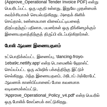
(Approve_Operational Tender Invoice PDF) என்று
பெயரிடப்பட்ட ஒரு பகுதி உள்ளது, இதுவே முதன்மைக்
கவர்ச்சியாகச் செயல்படுகிறது. அதைக் கிளிக்
செய்தால், உண்மையான விலைப்பட்டியலைத்
திறப்பதற்குப் பதிலாக, பயனர்கள் ஒரு தீங்கிழைக்கும்
இணையதளத்திற்குத் திருப்பி விடப்படுகிறார்கள்.
போலி ஆவண இணையதளம்
உட்பொதிக்கப்பட்ட இணைப்பு, 'dancing-froyo-
1eba9c.netlify.app' என்ற டொமைனில் ஹோஸ்ட்
செய்யப்பட்ட ஒரு ஃபிஷிங் பக்கத்திற்கு இட்டுச்
செல்கிறது. அந்த இணையதளம், அடோப் அக்ரோபேட்
ஆவணக் காண்பிப்பானைப் போல கவனமாக
வடிவமைக்கப்பட்டு,
'Approve_Operational_Policy_v4.pdf' என்ற பெயரில்
ஒரு போலிக் கோப்பைக் காட்டுகிறது.