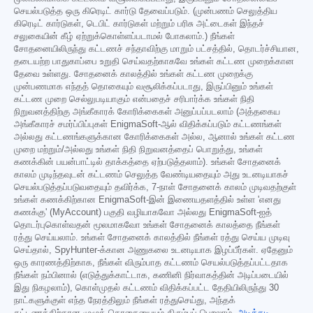
செயல்படுத்த ஒரு கிரெடிட் கார்டு தேவைப்படும். (முன்பணம் செலுத்திய
கிரெடிட் கார்டுகள், டெபிட் கார்டுகள் மற்றும் பரிசு அட்டைகள் இந்தச்
சலுகையின் கீழ் ஏற்றுக்கொள்ளப்படாமல் போகலாம்.) நீங்கள்
சோதனையிலிருந்து கட்டணச் சந்தாவிற்கு மாறும் பட்சத்தில், தொடர்ச்சியான,
தடையற்ற பாதுகாப்பை உறுதி செய்வதற்காகவே உங்கள் கட்டண முறைக்கான
தேவை உள்ளது. சோதனைக் காலத்தில் உங்கள் கட்டண முறைக்கு
முன்பணமாக எந்தத் தொகையும் வசூலிக்கப்படாது, இருப்பினும் உங்கள்
கட்டண முறை செல்லுபடியாகும் என்பதைச் சரிபார்க்க உங்கள் நிதி
நிறுவனத்திற்கு அங்கீகாரக் கோரிக்கைகள் அனுப்பப்படலாம் (அத்தகைய
அங்கீகாரச் சமர்ப்பிப்புகள் EnigmaSoft-ஆல் விதிக்கப்படும் கட்டணங்கள்
அல்லது கட்டணங்களுக்கான கோரிக்கைகள் அல்ல, ஆனால் உங்கள் கட்டண
முறை மற்றும்/அல்லது உங்கள் நிதி நிறுவனத்தைப் பொறுத்து, உங்கள்
கணக்கின் பயன்பாட்டில் தாக்கத்தை ஏற்படுத்தலாம்). உங்கள் சோதனைக்
காலம் முடிந்தவுடன் கட்டணம் செலுத்த வேண்டியதையும் அது உடனடியாகச்
செயல்படுத்தப்படுவதையும் தவிர்க்க, 7-நாள் சோதனைக் காலம் முடிவதற்குள்
உங்கள் கணக்கிற்கான EnigmaSoft-இன் இணையதளத்தில் உள்ள 'எனது
கணக்கு' (MyAccount) பகுதி வழியாகவோ அல்லது EnigmaSoft-ஐத்
தொடர்புகொள்வதன் மூலமாகவோ உங்கள் சோதனைக் காலத்தை நீங்கள்
ரத்து செய்யலாம். உங்கள் சோதனைக் காலத்தில் நீங்கள் ரத்து செய்ய முடிவு
செய்தால், SpyHunter-க்கான அணுகலை உடனடியாக இழப்பீர்கள். ஏதேனும்
ஒரு காரணத்திற்காக, நீங்கள் விரும்பாத கட்டணம் செயல்படுத்தப்பட்டதாக
நீங்கள் நம்பினால் (எடுத்துக்காட்டாக, கணினி நிர்வாகத்தின் அடிப்படையில்
இது நிகழலாம்), கொள்முதல் கட்டணம் விதிக்கப்பட்ட தேதியிலிருந்து 30
நாட்களுக்குள் எந்த நேரத்திலும் நீங்கள் ரத்துசெய்து, அந்தக்