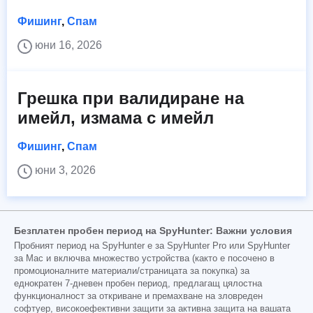
Фишинг
,
Спам
юни 16, 2026
Грешка при валидиране на
имейл, измама с имейл
Фишинг
,
Спам
юни 3, 2026
Безплатен пробен период на SpyHunter: Важни условия
Пробният период на SpyHunter е за SpyHunter Pro или SpyHunter
за Mac и включва множество устройства (както е посочено в
промоционалните материали/страницата за покупка) за
еднократен 7-дневен пробен период, предлагащ цялостна
функционалност за откриване и премахване на зловреден
софтуер, високоефективни защити за активна защита на вашата