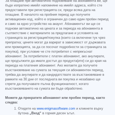
За плащане при автоматично подновяване на абонамента ви, ще
бъде изпратено имейл напомняне на имейл адреса, който сте
предоставили при регистрацията си, преди всяка дата на
плащане. В началото на пробния период ще получите
активационен код, който е ограничен до само един пробен период
и само за едно устройство на акаунт. Абонаментът ви ще се
поднови автоматично на цената и за периода на абонамента в
съответствие с материалите за предлагане и условията на
страницата за регистрация/покупка (които са включени тук чрез
препратка; цените могат да варират в зависимост от държавата
или промоцията, за да се посочат подробности за страницата за
покупка), при условие че сте потребител с непрекъснат
абонамент. За потребители с платен абонамент, ако анулирате,
ще продължите да имате достъп до продукта(ите) си до края на
периода на платения абонамент. Ако желаете да получите
възстановяване на сумата за текущия си абонаментен период,
трябва да анулирате и да кандидатствате за възстановяване в
рамките на 30 дни от последната ви покупка и незабавно ще
спрете да получавате пълна функционалност, когато
възстановяването на сумата ви бъде обработено.
Можете да прекратите абонамент или пробен период, както
следва:
Отидете на
www.enigmasoftware.com
и кликнете върху
бутона
„Вход“
в горния десен ъгъл.