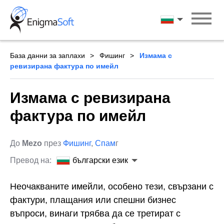
Skip
to
български ези
content
База данни за заплахи
Фишинг
Измама с
ревизирана фактура по имейл
Измама с ревизирана
фактура по имейл
До
Mezo
през
Фишинг
,
Спам
г
Превод на:
български език
Неочакваните имейли, особено тези, свързани с
фактури, плащания или спешни бизнес
въпроси, винаги трябва да се третират с