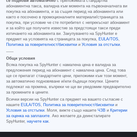
се поднови автоматично
с приложимата стандартна
абонаментна такса, валидна към момента на първоначалната ви
покупка на абонамента, и за същия период на абонамента или
както е посочено в промоционалните материали/страницата за
покупка, при условие че сте потребител с непрекъснат абонамент
и за който ще получите известие за предстоящи такси преди
изтичането на абонамента ви. Закупуването на SpyHunter е
предмет на условията на страницата за покупка,
EULA/TOS
,
Политика за поверителност/бисквитки
и
Условия за отстъпки
.
------
Общи условия
Всяка покупка на SpyHunter с намалена цена е валидна за
предложения период на абонамент с намалена цена. След това
ще се прилагат стандартните цени, приложими към този момент,
за автоматично подновяване и/или бъдещи покупки. Цените
подлежат на промяна, въпреки че ще ви уведомим предварително
за промените в цените.
Всички версии на SpyHunter са предмет на вашето съгласие с
нашите
EULA/TOS
,
Политика за поверителност/бисквитки
и
Условия за отстъпки
. Моля, вижте също нашите
ЧЗВ
и
Критерии
за оценка на заплахите
. Ако желаете да деинсталирате
SpyHunter,
научете как
.