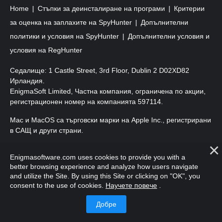
Home
Стъпки за деинсталиране на програми
Критерии
за оценка на заплахите на SpyHunter
Допълнителни
политики и условия на SpyHunter
Допълнителни условия и
условия на RegHunter
Седалище: 1 Castle Street, 3rd Floor, Dublin 2 D02XD82
Ирландия.
EnigmaSoft Limited, Частна компания, ограничена по акции,
регистрационен номер на компанията 597114.
Mac и MacOS са търговски марки на Apple Inc., регистрирани
в САЩ и други страни.
Авторско право 2016-
2026
. EnigmaSoft Ltd. Всички права
Enigmasoftware.com uses cookies to provide you with a
запазени.
better browsing experience and analyze how users navigate
and utilize the Site. By using this Site or clicking on "OK", you
consent to the use of cookies.
Научете повече
.