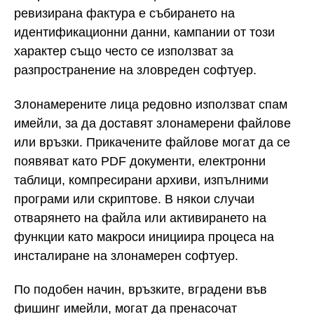
ревизирана фактура е събирането на
идентификационни данни, кампании от този
характер също често се използват за
разпространение на зловреден софтуер.
Злонамерените лица редовно използват спам
имейли, за да доставят злонамерени файлове
или връзки. Прикачените файлове могат да се
появяват като PDF документи, електронни
таблици, компресирани архиви, изпълними
програми или скриптове. В някои случаи
отварянето на файла или активирането на
функции като макроси инициира процеса на
инсталиране на злонамерен софтуер.
По подобен начин, връзките, вградени във
фишинг имейли, могат да пренасочат