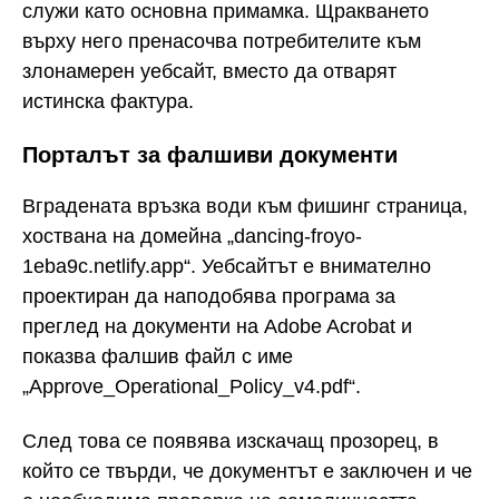
служи като основна примамка. Щракването
върху него пренасочва потребителите към
злонамерен уебсайт, вместо да отварят
истинска фактура.
Порталът за фалшиви документи
Вградената връзка води към фишинг страница,
хоствана на домейна „dancing-froyo-
1eba9c.netlify.app“. Уебсайтът е внимателно
проектиран да наподобява програма за
преглед на документи на Adobe Acrobat и
показва фалшив файл с име
„Approve_Operational_Policy_v4.pdf“.
След това се появява изскачащ прозорец, в
който се твърди, че документът е заключен и че