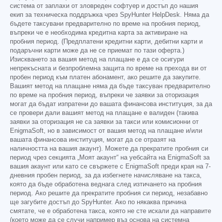
система от заплахи от зловреден софтуер и достъп до нашия
екип за техническа поддръжка чрез SpyHunter HelpDesk. Няма да
бъдете таксувани предварително по време на пробния период,
въпреки че е необходима кредитна карта за активиране на
пробния период. (Предплатени кредитни карти, дебитни карти и
подаръчни карти може да не се приемат по тази оферта.)
Изискването за вашия метод на плащане е да се осигури
непрекъсната и безпроблемна защита по време на прехода ви от
пробен период към платен абонамент, ако решите да закупите.
Вашият метод на плащане няма да бъде таксуван предварително
по време на пробния период, въпреки че заявки за оторизация
могат да бъдат изпратени до вашата финансова институция, за да
се провери дали вашият метод на плащане е валиден (такива
заявки за оторизация не са заявки за такси или комисионни от
EnigmaSoft, но в зависимост от вашия метод на плащане и/или
вашата финансова институция, могат да се отразят на
наличността на вашия акаунт). Можете да прекратите пробния си
период чрез секцията „Моят акаунт“ на уебсайта на EnigmaSoft за
вашия акаунт или като се свържете с EnigmaSoft преди края на 7-
дневния пробен период, за да избегнете начисляване на такса,
която да бъде обработена веднага след изтичането на пробния
период. Ако решите да прекратите пробния си период, незабавно
ще загубите достъп до SpyHunter. Ако по някаква причина
смятате, че е обработена такса, която не сте искали да направите
(което може да се случи например въз основа на системна