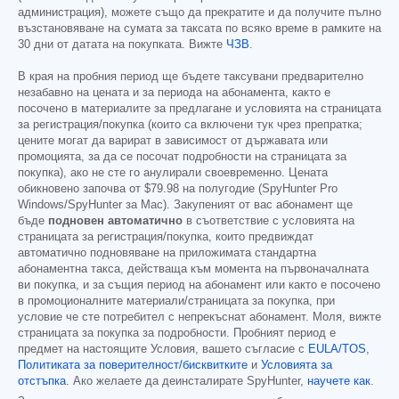
администрация), можете също да прекратите и да получите пълно
възстановяване на сумата за таксата по всяко време в рамките на
30 дни от датата на покупката. Вижте
ЧЗВ
.
В края на пробния период ще бъдете таксувани предварително
незабавно на цената и за периода на абонамента, както е
посочено в материалите за предлагане и условията на страницата
за регистрация/покупка (които са включени тук чрез препратка;
цените могат да варират в зависимост от държавата или
промоцията, за да се посочат подробности на страницата за
покупка), ако не сте го анулирали своевременно. Цената
обикновено започва от
$79.98
на полугодие (SpyHunter Pro
Windows/SpyHunter за Mac). Закупеният от вас абонамент ще
бъде
подновен автоматично
в съответствие с условията на
страницата за регистрация/покупка, които предвиждат
автоматично подновяване на приложимата стандартна
абонаментна такса, действаща към момента на първоначалната
ви покупка, и за същия период на абонамент или както е посочено
в промоционалните материали/страницата за покупка, при
условие че сте потребител с непрекъснат абонамент. Моля, вижте
страницата за покупка за подробности. Пробният период е
предмет на настоящите Условия, вашето съгласие с
EULA/TOS
,
Политиката за поверителност/бисквитките
и
Условията за
отстъпка
. Ако желаете да деинсталирате SpyHunter,
научете как
.