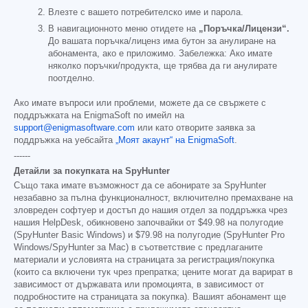
Влезте с вашето потребителско име и парола.
В навигационното меню отидете на
„Поръчка/Лицензи“.
До вашата поръчка/лиценз има бутон за анулиране на
абонамента, ако е приложимо. Забележка: Ако имате
няколко поръчки/продукта, ще трябва да ги анулирате
поотделно.
Ако имате въпроси или проблеми, можете да се свържете с
поддръжката на EnigmaSoft по имейл на
support@enigmasoftware.com
или като отворите заявка за
поддръжка на уебсайта
„Моят акаунт“ на EnigmaSoft
.
------
Детайли за покупката на SpyHunter
Също така имате възможност да се абонирате за SpyHunter
незабавно за пълна функционалност, включително премахване на
зловреден софтуер и достъп до нашия отдел за поддръжка чрез
нашия HelpDesk, обикновено започвайки от
$49.98
на полугодие
(SpyHunter Basic Windows) и
$79.98
на полугодие (SpyHunter Pro
Windows/SpyHunter за Mac) в съответствие с предлаганите
материали и условията на страницата за регистрация/покупка
(които са включени тук чрез препратка; цените могат да варират в
зависимост от държавата или промоцията, в зависимост от
подробностите на страницата за покупка). Вашият абонамент ще