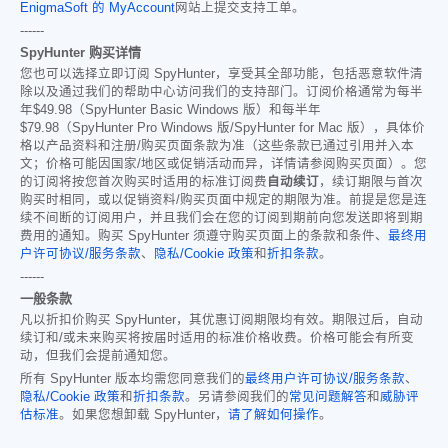
EnigmaSoft 的 MyAccount
网站上提交支持工单。
------
SpyHunter 购买详情
您也可以选择立即订阅 SpyHunter，享受其全部功能，包括恶意软件清
除以及通过我们的帮助中心访问我们的支持部门。订阅价格通常为每半
年
$49.98
（SpyHunter Basic Windows 版）和每半年
$79.98
（SpyHunter Pro Windows 版/SpyHunter for Mac 版），具体价
格以产品资料和注册/购买页面条款为准（这些条款已通过引用并入本
文；价格可能因国家/地区或促销活动而异，详情请参阅购买页面）。您
的订阅将按您首次购买时适用的标准订阅费
自动续订
，续订期限与首次
购买时相同，或以促销资料/购买页面中规定的期限为准。前提是您是连
续不间断的订阅用户，并且我们会在您的订阅到期前向您发送即将到期
费用的通知。购买 SpyHunter 须遵守购买页面上的条款和条件、
最终用
户许可协议/服务条款
、
隐私/Cookie 政策
和
折扣条款
。
------
一般条款
凡以折扣价购买 SpyHunter，其优惠订阅期限均有效。期限过后，自动
续订和/或未来购买将按届时适用的标准价格收费。价格可能会有所变
动，但我们会提前通知您。
所有 SpyHunter 版本均需您同意我们的
最终用户许可协议/服务条款
、
隐私/Cookie 政策
和
折扣条款
。另请参阅我们的
常见问题解答
和
威胁评
估标准
。如果您想卸载 SpyHunter，
请了解如何操作
。