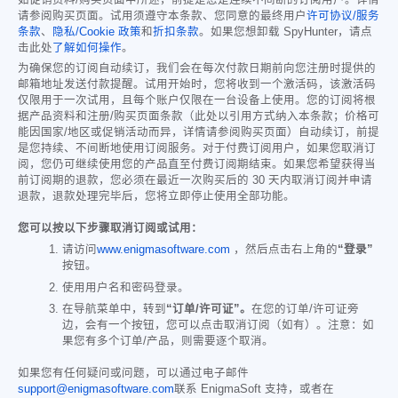
如促销资料/购买页面中所述，前提是您是连续不间断的订阅用户。详情
请参阅购买页面。试用须遵守本条款、您同意的最终用户
许可协议/服务
条款
、
隐私/Cookie 政策
和
折扣条款
。如果您想卸载 SpyHunter，请点
击此处
了解如何操作
。
为确保您的订阅自动续订，我们会在每次付款日期前向您注册时提供的
邮箱地址发送付款提醒。试用开始时，您将收到一个激活码，该激活码
仅限用于一次试用，且每个账户仅限在一台设备上使用。您的订阅将根
据产品资料和注册/购买页面条款（此处以引用方式纳入本条款；价格可
能因国家/地区或促销活动而异，详情请参阅购买页面）自动续订，前提
是您持续、不间断地使用订阅服务。对于付费订阅用户，如果您取消订
阅，您仍可继续使用您的产品直至付费订阅期结束。如果您希望获得当
前订阅期的退款，您必须在最近一次购买后的 30 天内取消订阅并申请
退款，退款处理完毕后，您将立即停止使用全部功能。
您可以按以下步骤取消订阅或试用：
请访问
www.enigmasoftware.com
，然后点击右上角的
“登录”
按钮。
使用用户名和密码登录。
在导航菜单中，转到
“订单/许可证”。
在您的订单/许可证旁
边，会有一个按钮，您可以点击取消订阅（如有）。注意：如
果您有多个订单/产品，则需要逐个取消。
如果您有任何疑问或问题，可以通过电子邮件
support@enigmasoftware.com
联系 EnigmaSoft 支持，或者在