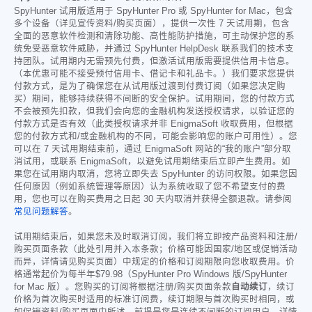
SpyHunter 试用版适用于 SpyHunter Pro 或 SpyHunter for Mac，包含
多个设备（详见宣传资料/购买页面），提供一次性 7 天试用期，包含
全面的恶意软件检测和清除功能、高性能防护措施，可主动保护您的系
统免受恶意软件威胁，并通过 SpyHunter HelpDesk 联系我们的技术支
持团队。试用期内无需预先付费，但激活试用版需要提供信用卡信息。
（本优惠可能不接受预付信用卡、借记卡和礼品卡。）我们要求您提供
付款方式，是为了确保您在从试用版过渡到付费订阅（如果您决定购
买）期间，能够持续获得不间断的安全保护。试用期间，您的付款方式
不会被预先扣款，但我们会向您的金融机构发送授权请求，以验证您的
付款方式是否有效（此类授权请求并非 EnigmaSoft 收取费用，但根据
您的付款方式和/或金融机构的不同，可能会影响您的账户可用性）。您
可以在 7 天试用期结束前，通过 EnigmaSoft 网站的“我的账户”部分取
消试用，或联系 EnigmaSoft，以避免试用期结束后立即产生费用。如
果您在试用期内取消，您将立即失去 SpyHunter 的访问权限。如果您因
任何原因（例如系统管理等原因）认为系统收取了您不希望支付的费
用，您也可以在购买费用之日起 30 天内取消并获得全额退款。请参阅
常见问题解答
。
试用期结束后，如果您未及时取消订阅，我们将立即按产品资料和注册/
购买页面条款（此处引用并入本条款；价格可能因国家/地区或促销活动
而异，详情请见购买页面）中规定的价格和订阅期限向您收取费用。价
格通常起价为每半年
$79.98
（SpyHunter Pro Windows 版/SpyHunter
for Mac 版）。您购买的订阅将根据注册/购买页面条款
自动续订
，续订
价格为首次购买时适用的标准订阅费，续订期限与首次购买时相同，或