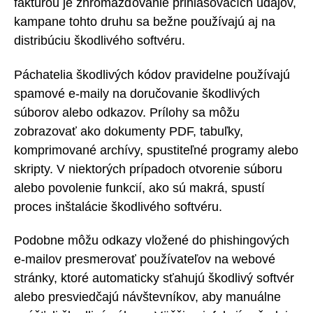
faktúrou je zhromažďovanie prihlasovacích údajov,
kampane tohto druhu sa bežne používajú aj na
distribúciu škodlivého softvéru.
Páchatelia škodlivých kódov pravidelne používajú
spamové e-maily na doručovanie škodlivých
súborov alebo odkazov. Prílohy sa môžu
zobrazovať ako dokumenty PDF, tabuľky,
komprimované archívy, spustiteľné programy alebo
skripty. V niektorých prípadoch otvorenie súboru
alebo povolenie funkcií, ako sú makrá, spustí
proces inštalácie škodlivého softvéru.
Podobne môžu odkazy vložené do phishingových
e-mailov presmerovať používateľov na webové
stránky, ktoré automaticky sťahujú škodlivý softvér
alebo presviedčajú návštevníkov, aby manuálne