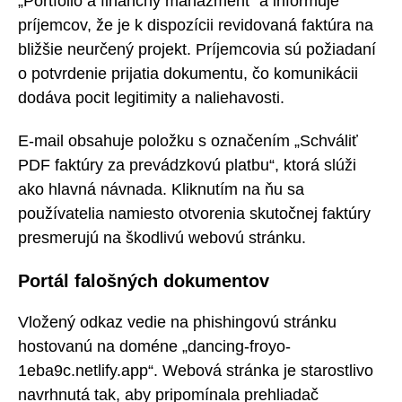
„Portfólio a finančný manažment“ a informuje
príjemcov, že je k dispozícii revidovaná faktúra na
bližšie neurčený projekt. Príjemcovia sú požiadaní
o potvrdenie prijatia dokumentu, čo komunikácii
dodáva pocit legitimity a naliehavosti.
E-mail obsahuje položku s označením „Schváliť
PDF faktúry za prevádzkovú platbu“, ktorá slúži
ako hlavná návnada. Kliknutím na ňu sa
používatelia namiesto otvorenia skutočnej faktúry
presmerujú na škodlivú webovú stránku.
Portál falošných dokumentov
Vložený odkaz vedie na phishingovú stránku
hostovanú na doméne „dancing-froyo-
1eba9c.netlify.app“. Webová stránka je starostlivo
navrhnutá tak, aby pripomínala prehliadač