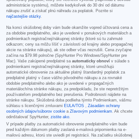
administrácie systému), môžete kedykoľvek do 30 dní od dátumu
nákupu zrušiť a získať plnú náhradu za poplatok. Pozrite si
najčastejšie otázky
.
Na konci skúšobnej doby vám bude okamžite vopred účtovaná cena a
za obdobie predplatného, ako je uvedené v ponukových materiáloch a
podmienkach registračnej/nákupnej stránky (ktoré sú tu zahrnuté
odkazom; ceny sa môžu líšiť v závislosti od krajiny alebo propagačnej
akcie na stránke nákupu), ak ste odber včas nezrušili. Cena zvyčajne
začína na
$79.98
polročne (SpyHunter Pro Windows/SpyHunter pre
Mac). Vaše zakúpené predplatné sa
automaticky obnoví
v súlade s
podmienkami registračnej/nákupnej stránky, ktoré umožňujú
automatické obnovenie za aktuálne platný štandardný poplatok za
predplatné platný v čase vášho pôvodného nákupu a za rovnaké
obdobie predplatného alebo ako je uvedené v propagačných
materiáloch/na stránke nákupu, za predpokladu, že ste nepretržitým
používateľom predplatného bez prerušenia. Podrobnosti nájdete na
stránke nákupu. Skúšobná doba podlieha týmto Podmienkam, vášmu
súhlasu s licenčnými zmluvami
EULA/TOS
,
Zásadám ochrany
osobných údajov/súborov cookie
a
Zľavovým podmienkam
. Ak chcete
odinštalovať SpyHunter,
zistite ako
.
V prípade platby za automatické obnovenie predplatného vám bude
pred každým dátumom platby zaslaná e-mailová pripomienka na e-
mailovú adresu, ktorú ste uviedli pri registrácii. Na začiatku skúšobnej