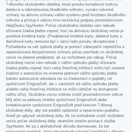
7-dňového skúšobného obdobia, ktoré ponúka komplexnú funkciu
detekcie a odstraňovania škodlivého softvéru, vysoko výkonné
ochrany na aktívnu ochranu vášho systému pred hrozbami škodlivého
softvéru a prístup k nášmu tímu technickej podpory prostredníctvom
HelpDesku SpyHunter. Počas skúšobného obdobia vám nebude
účtovaná žiadna platba vopred, hoci na aktiváciu skúšobnej verzie je
potrebná kreditná karta. (Predplatené kreditné karty, debetné karty a
darčekové karty nemusia byť v rámci tejto ponuky akceptované.)
Požiadavka na váš spôsob platby je pomôcť zabezpečiť nepretržitú a
neprerušovanú bezpečnostnú ochranu počas prechodu zo skúšobnej
verzie na platené predplatné, ak sa rozhodnete pre nákup. Počas
skúšobnej verzie vám nebude z vášho spôsobu platby účtovaná
žiadna platba vopred, hoci vašej finančnej inštitúcii môžu byť zaslané
žiadosti o autorizáciu na overenie platnosti vášho spôsobu platby
(takéto autorizačné odoslania nie sú žiadosťami o poplatky od
spoločnosti EnigmaSoft, ale v závislosti od vášho spôsobu platby
a/alebo vašej finančnej inštitúcie sa môžu odrážať na dostupnosti
vášho účtu). Skúšobnú verziu môžete zrušiť prostredníctvom sekcie
Môj účet na webovej stránke spoločnosti EnigmaSoft alebo
kontaktovaním spoločnosti EnigmaSoft pred koncom 7-dňovej
skúšobnej doby, aby ste predišli splatnosti a spracovaniu poplatku
ihneď po uplynutí skúšobnej doby. Ak sa rozhodnete zrušiť skúšobnú
verziu počas skúšobnej doby, okamžite stratíte prístup k službe
SpyHunter. Ak sa z akéhokoľvek dôvodu domnievate, že bol
spracovaný poplatok, ktorý ste nechceli vykonať (napríklad z dôvodu