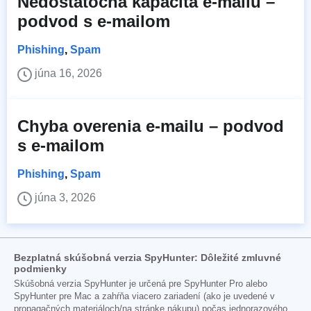
Nedostatočná kapacita e-mailu –
podvod s e-mailom
Phishing
,
Spam
júna 16, 2026
Chyba overenia e-mailu – podvod
s e-mailom
Phishing
,
Spam
júna 3, 2026
Bezplatná skúšobná verzia SpyHunter: Dôležité zmluvné
podmienky
Skúšobná verzia SpyHunter je určená pre SpyHunter Pro alebo
SpyHunter pre Mac a zahŕňa viacero zariadení (ako je uvedené v
propagačných materiáloch/na stránke nákupu) počas jednorazového