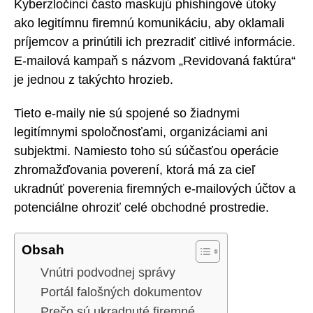
Kyberzločinci často maskujú phishingové útoky
ako legitímnu firemnú komunikáciu, aby oklamali
príjemcov a prinútili ich prezradiť citlivé informácie.
E-mailová kampaň s názvom „Revidovaná faktúra“
je jednou z takýchto hrozieb.
Tieto e-maily nie sú spojené so žiadnymi
legitímnymi spoločnosťami, organizáciami ani
subjektmi. Namiesto toho sú súčasťou operácie
zhromažďovania poverení, ktorá má za cieľ
ukradnúť poverenia firemných e-mailových účtov a
potenciálne ohroziť celé obchodné prostredie.
Obsah
Vnútri podvodnej správy
Portál falošných dokumentov
Prečo sú ukradnuté firemné