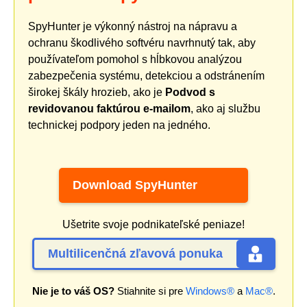
SpyHunter je výkonný nástroj na nápravu a
ochranu škodlivého softvéru navrhnutý tak, aby
používateľom pomohol s hĺbkovou analýzou
zabezpečenia systému, detekciou a odstránením
širokej škály hrozieb, ako je
Podvod s
revidovanou faktúrou e-mailom
, ako aj službu
technickej podpory jeden na jedného.
Download SpyHunter
Ušetrite svoje podnikateľské peniaze!
Multilicenčná zľavová ponuka
Nie je to váš OS?
Stiahnite si pre
Windows®
a
Mac®
.