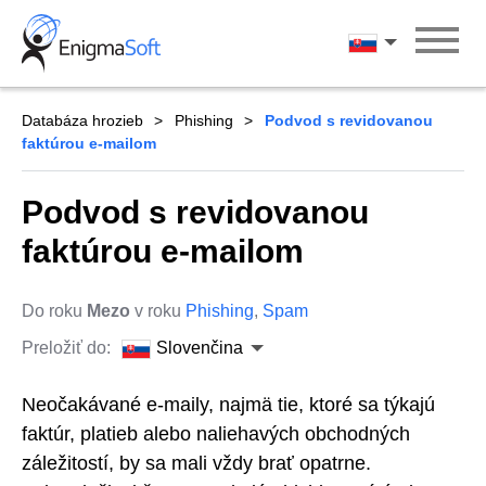
Skip
to
Slovenčina
content
Databáza hrozieb
Phishing
Podvod s revidovanou
faktúrou e-mailom
Podvod s revidovanou
faktúrou e-mailom
Do roku
Mezo
v roku
Phishing
,
Spam
Preložiť do:
Slovenčina
Neočakávané e-maily, najmä tie, ktoré sa týkajú
faktúr, platieb alebo naliehavých obchodných
záležitostí, by sa mali vždy brať opatrne.