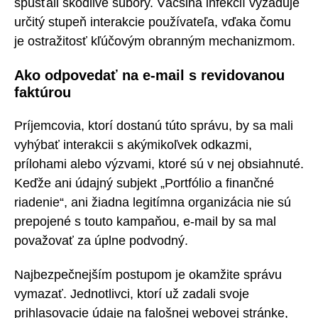
spúšťali škodlivé súbory. Väčšina infekcií vyžaduje
určitý stupeň interakcie používateľa, vďaka čomu
je ostražitosť kľúčovým obranným mechanizmom.
Ako odpovedať na e-mail s revidovanou
faktúrou
Príjemcovia, ktorí dostanú túto správu, by sa mali
vyhýbať interakcii s akýmikoľvek odkazmi,
prílohami alebo výzvami, ktoré sú v nej obsiahnuté.
Keďže ani údajný subjekt „Portfólio a finančné
riadenie“, ani žiadna legitímna organizácia nie sú
prepojené s touto kampaňou, e-mail by sa mal
považovať za úplne podvodný.
Najbezpečnejším postupom je okamžite správu
vymazať. Jednotlivci, ktorí už zadali svoje
prihlasovacie údaje na falošnej webovej stránke,