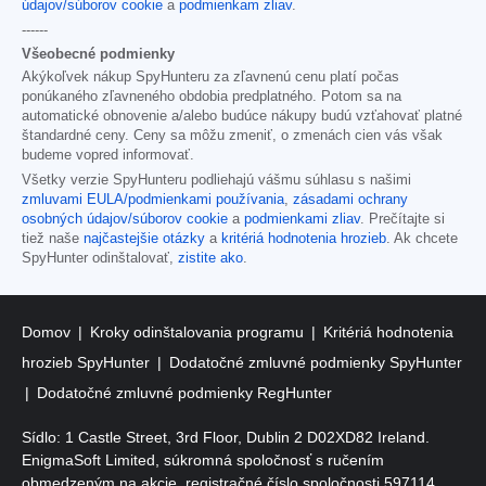
údajov/súborov cookie
a
podmienkam zliav
.
------
Všeobecné podmienky
Akýkoľvek nákup SpyHunteru za zľavnenú cenu platí počas
ponúkaného zľavneného obdobia predplatného. Potom sa na
automatické obnovenie a/alebo budúce nákupy budú vzťahovať platné
štandardné ceny. Ceny sa môžu zmeniť, o zmenách cien vás však
budeme vopred informovať.
Všetky verzie SpyHunteru podliehajú vášmu súhlasu s našimi
zmluvami EULA/podmienkami používania
,
zásadami ochrany
osobných údajov/súborov cookie
a
podmienkami zliav
. Prečítajte si
tiež naše
najčastejšie otázky
a
kritériá hodnotenia hrozieb
. Ak chcete
SpyHunter odinštalovať,
zistite ako
.
Domov
Kroky odinštalovania programu
Kritériá hodnotenia
hrozieb SpyHunter
Dodatočné zmluvné podmienky SpyHunter
Dodatočné zmluvné podmienky RegHunter
Sídlo: 1 Castle Street, 3rd Floor, Dublin 2 D02XD82 Ireland.
EnigmaSoft Limited, súkromná spoločnosť s ručením
obmedzeným na akcie, registračné číslo spoločnosti 597114.