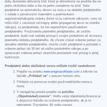
doby dostanete aktivačný kód, ktorý je obmedzený na použitie iba na
jednu skúšobnú dobu a iba na jedno zariadenie na účet. Vaše
predplatné sa automaticky obnoví za cenu a na obdobie predplatného
v súlade s ponukovými materiálmi a podmienkami
registračnej/nákupnej stránky (ktoré sú tu zahrnuté odkazom; ceny sa
môžu líšiť v závislosti od krajiny alebo propagačnej akcie na stránke
nákupu), za predpokladu, že ste nepretržitým používateľom
predplatného. Používatelia plateného predplatného, ak zrušíte
predplatné, budú mať naďalej prístup k svojim produktom až do konca
plateného obdobia predplatného. Ak chcete získať vrátenie peňazí za
aktuálne obdobie predplatného, musíte zrušiť predplatné a požiadať o
vrátenie peňazí do 30 dní od vášho posledného nákupu a po
spracovaní vrátenia peňazí okamžite prestanete mať prístup k plnej
funkčnosti.
Predplatné alebo skúšobnú verziu môžete zrušiť nasledovne:
Prejdite na stránku
www.enigmasoftware.com
a kliknite na
tlačidlo
„Prihlásiť sa“
v pravom hornom rohu.
Prihláste sa pomocou svojho používateľského mena a
hesla.
V navigačnej ponuke prejdite na
položku
„Objednávka/Licencie“.
Vedľa vašej objednávky/licencie je
k dispozícii tlačidlo na zrušenie predplatného, ak je to
relevantné. Poznámka: Ak máte viacero