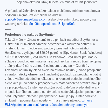
objednávok/produktov, budete ich musieť zrušiť jednotlivo.
V prípade akýchkoľvek otázok alebo problémov môžete kontaktovať
podporu EnigmaSoft e-mailom na adrese
support@enigmasoftware.com
alebo otvorením tiketu podpory na
webovej stránke
Môj účet spoločnosti EnigmaSoft
.
------
Podrobnosti o nákupe SpyHunter
Taktiež máte možnosť okamžite sa prihlásiť na odber SpyHunter a
získať plnú funkčnosť vrátane odstránenia škodlivého softvéru a
prístupu k nášmu oddeleniu podpory prostredníctvom nášho
HelpDesku, zvyčajne od
$49.98
polročne (SpyHunter Basic Windows)
a
$79.98
polročne (SpyHunter Pro Windows/SpyHunter pre Mac) v
súlade s ponukovými materiálmi a podmienkami registrácie/nákupnej
stránky (ktoré sú tu zahrnuté odkazom; ceny sa môžu líšiť v
závislosti od krajiny alebo akcie na stránke nákupu). Vaše predplatné
sa
automaticky obnoví
za štandardný poplatok za predplatné platný
v čase vášho pôvodného nákupu a na rovnaké obdobie predplatného
alebo ako je uvedené v propagačných materiáloch/na stránke nákupu,
za predpokladu, že ste nepretržitým používateľom predplatného a v
prípade ktorého dostanete oznámenie o nadchádzajúcich poplatkoch
pred uplynutím platnosti predplatného. Nákup SpyHunter podlieha
zmluvným podmienkam uvedeným na stránke nákupu,
zmluve
EULA/podmienkam používania
,
zásadám ochrany osobných