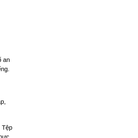
ố an
ếng.
ập,
. Tệp
thực