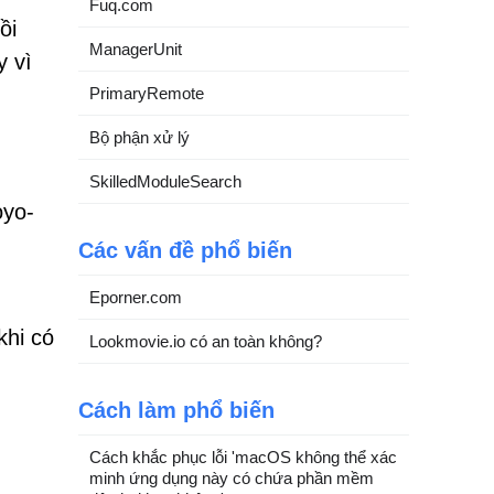
Fuq.com
ồi
ManagerUnit
y vì
PrimaryRemote
Bộ phận xử lý
SkilledModuleSearch
oyo-
Các vấn đề phổ biến
Eporner.com
khi có
Lookmovie.io có an toàn không?
Cách làm phổ biến
Cách khắc phục lỗi 'macOS không thể xác
minh ứng dụng này có chứa phần mềm