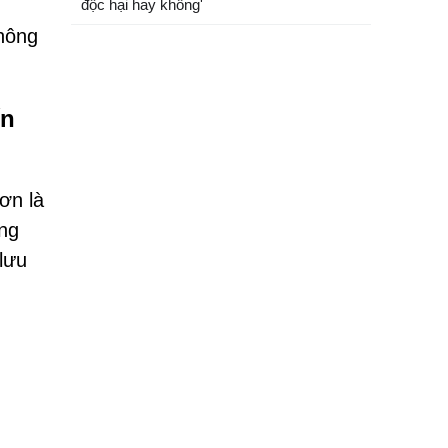
độc hại hay không'
thông
ến
ơn là
ăng
lưu