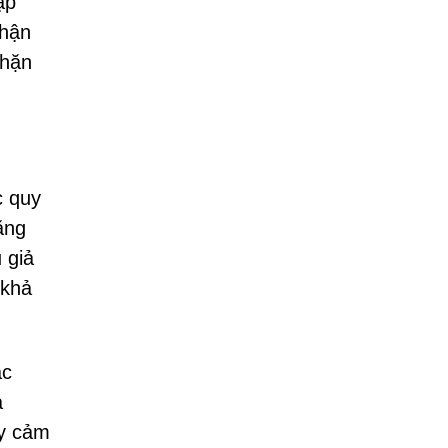
ập
phận
chặn
c quy
ằng
 giả
 khả
ác
à
ạy cảm