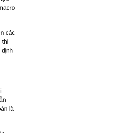
 macro
ến các
 thi
 định
i
lẫn
àn là