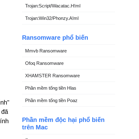
Trojan:Script/Wacatac.H!ml
Trojan:Win32/Phonzy.A!ml
Ransomware phổ biến
Mmvb Ransomware
Ofoq Ransomware
XHAMSTER Ransomware
Phần mềm tống tiền Hlas
Phần mềm tống tiền Poaz
ính"
 đã
Phần mềm độc hại phổ biến
tính
trên Mac