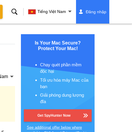
Tìm
Tiếng Việt Nam
Đăng nhập
kiếm
Is Your Mac Secure?
Protect Your Mac!
Chạy quét phần mềm
độc hại
 Nam
Tối ưu hóa máy Mac của
bạn
Giải phóng dung lượng
đĩa
Get SpyHunter Now
See additional offer below where