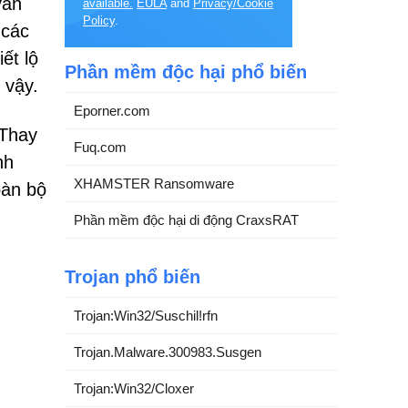
vấn
available.
EULA
and
Privacy/Cookie
Policy
.
 các
ết lộ
Phần mềm độc hại phổ biến
 vậy.
Eporner.com
 Thay
Fuq.com
nh
XHAMSTER Ransomware
oàn bộ
Phần mềm độc hại di động CraxsRAT
Trojan phổ biến
Trojan:Win32/Suschil!rfn
Trojan.Malware.300983.Susgen
Trojan:Win32/Cloxer