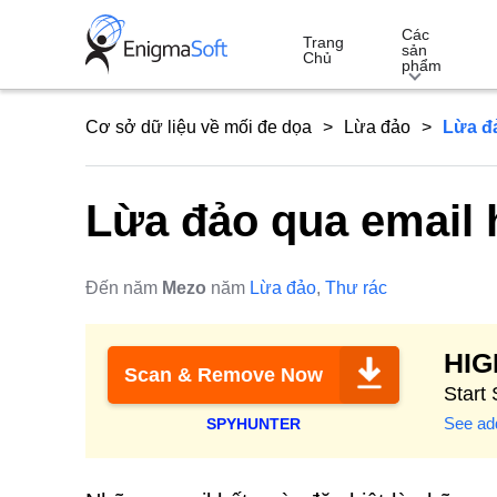
Skip
Các
to
Trang
sản
Chủ
phẩm
content
Cơ sở dữ liệu về mối đe dọa
Lừa đảo
Lừa đả
Lừa đảo qua email 
Đến năm
Mezo
năm
Lừa đảo
,
Thư rác
HI
Scan & Remove Now
Start
See add
SPYHUNTER