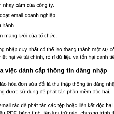
in nhạy cảm của công ty.
đoạt email doanh nghiệp
u hành
n mạng lưới của tổ chức.
ng nhập duy nhất có thể leo thang thành một sự c
t hại về tài chính, rò rỉ dữ liệu và tổn hại danh ti
a việc đánh cắp thông tin đăng nhập
đảo hóa đơn sửa đổi là thu thập thông tin đăng nh
ờng được sử dụng để phát tán phần mềm độc hại.
ail rác để phát tán các tệp hoặc liên kết độc hại
iệu PDF, bảng tính, tệp lưu trữ nén, chương trình 