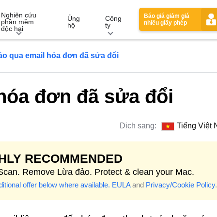
Nghiên cứu
Báo giá giảm giá
Ủng
Công
phần mềm
nhiều giấy phép
hộ
ty
độc hại
o qua email hóa đơn đã sửa đổi
hóa đơn đã sửa đổi
Dịch sang:
Tiếng Việt
GHLY RECOMMENDED
 Scan. Remove Lừa đảo. Protect & clean your Mac.
itional offer below where available.
EULA
and
Privacy/Cookie Policy
.