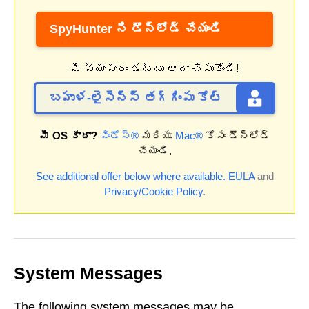
SpyHunter ని డౌన్‌లోడ్ చేయండి
మీ వ్యాపారం డబ్బు ఆదా చేసుకోండి!
బహుళ-లైసెన్స్ తగ్గింపు కోట్
మీ OS కాదా?
విండోస్®
మరియు
Mac®
కోసం డౌన్‌లోడ్
చేయండి.
See additional offer below where available.
EULA
and
Privacy/Cookie Policy
.
System Messages
The following system messages may be