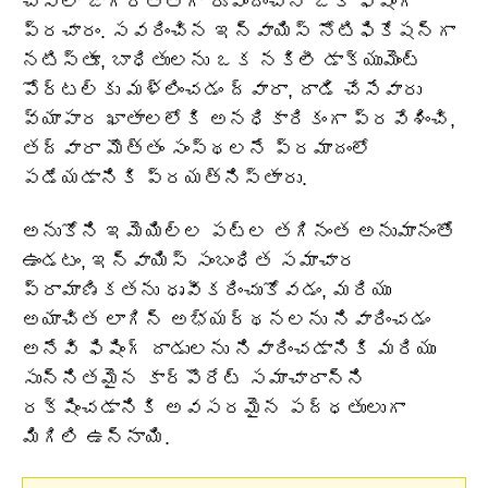
చేసేలా జాగ్రత్తగా రూపొందించిన ఒక ఫిషింగ్
ప్రచారం. సవరించిన ఇన్వాయిస్ నోటిఫికేషన్‌గా
నటిస్తూ, బాధితులను ఒక నకిలీ డాక్యుమెంట్
పోర్టల్‌కు మళ్లించడం ద్వారా, దాడి చేసేవారు
వ్యాపార ఖాతాలలోకి అనధికారికంగా ప్రవేశించి,
తద్వారా మొత్తం సంస్థలనే ప్రమాదంలో
పడేయడానికి ప్రయత్నిస్తారు.
అనుకోని ఇమెయిల్‌ల పట్ల తగినంత అనుమానంతో
ఉండటం, ఇన్‌వాయిస్ సంబంధిత సమాచార
ప్రామాణికతను ధృవీకరించుకోవడం, మరియు
అయాచిత లాగిన్ అభ్యర్థనలను నివారించడం
అనేవి ఫిషింగ్ దాడులను నివారించడానికి మరియు
సున్నితమైన కార్పొరేట్ సమాచారాన్ని
రక్షించడానికి అవసరమైన పద్ధతులుగా
మిగిలి ఉన్నాయి.