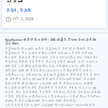
స్కామ్
ఫిషింగ్
,
స్పామ్
జూన్ 3, 2026
SpyHunter ఉచిత ట్రయల్: ముఖ్యమైన నిబంధనలు మరియు
షరతులు
స్పైహంటర్ ట్రయల్ అనేది స్పైహంటర్ ప్రో లేదా మ్యాక్ కోసం
స్పైహంటర్ కొరకు ఉద్దేశించబడింది మరియు ఒకేసారి 7-రోజుల
ట్రయల్ వ్యవధి కోసం బహుళ పరికరాలను (ప్రచార సామగ్రి/
కొనుగోలు పేజీలో పేర్కొన్న విధంగా) కలిగి ఉంటుంది. ఇది సమగ్ర
మాల్వేర్ గుర్తింపు మరియు తొలగింపు కార్యాచరణను, మాల్వేర్
ముప్పుల నుండి మీ సిస్టమ్‌ను చురుకుగా రక్షించడానికి అధిక-
పనితీరు గల గార్డులను, మరియు స్పైహంటర్ హెల్ప్‌డెస్క్ ద్వారా
మా సాంకేతిక మద్దతు బృందానికి యాక్సెస్‌ను అందిస్తుంది. ట్రయల్
వ్యవధిలో మీకు ముందుగా ఎటువంటి ఛార్జీ విధించబడదు, అయితే
ట్రయల్‌ను యాక్టివేట్ చేయడానికి క్రెడిట్ కార్డ్ అవసరం. (ఈ
ఆఫర్ కింద ప్రీపెయిడ్ క్రెడిట్ కార్డ్‌లు, డెబిట్ కార్డ్‌లు మరియు
గిఫ్ట్ కార్డ్‌లు ఆమోదించబడకపోవచ్చు.) ఒకవేళ మీరు కొనుగోలు
చేయాలని నిర్ణయించుకుంటే, ట్రయల్ నుండి చెల్లింపు
సబ్‌స్క్రిప్షన్‌కు మారే సమయంలో నిరంతరాయంగా, అంతరాయం లేని