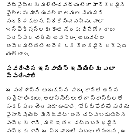
వెబ్‌సైట్‌లకు మళ్లించవచ్చు లేదా హానికరమైన
ఫైల్‌లను మాన్యువల్‌గా అమలు చేయమని
సందర్శకులను ప్రేరేపించవచ్చు. చాలా
ఇన్ఫెక్షన్‌లకు కొంత మేరకు వినియోగదారు
పరస్పర చర్య అవసరం, అందువల్ల
అప్రమత్తత అనేది ఒక కీలకమైన రక్షణ
యంత్రాంగం.
సవరించిన ఇన్వాయిస్ ఇమెయిల్‌కు ఎలా
స్పందించాలి
ఈ సందేశాన్ని అందుకున్న వారు, దానిలో ఉన్న
ఏవైనా లింకులు, అటాచ్‌మెంట్లు లేదా ప్రాంప్ట్‌లతో
సంకర్షణ చెందకుండా ఉండాలి. 'పోర్ట్‌ఫోలియో మరియు
ఫైనాన్షియల్ మేనేజ్‌మెంట్' అని చెప్పబడుతున్న
సంస్థకు గానీ, మరే ఇతర చట్టబద్ధమైన
సంస్థకు గానీ ఈ ప్రచారంతో సంబంధం లేనందున, ఈ