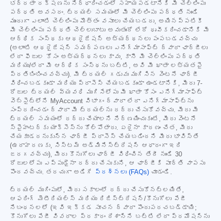
భద్రతా రక్షణను నిర్ధారించడంలో సహాయపడటానికి మీ చెల్లింపు
పద్ధతి అవసరం. ట్రయల్ సమయంలో మీ చెల్లింపు పద్ధతి నుండి
ముందుగా ఎలాంటి చెల్లింపు మొత్తం వసూలు చేయబడదు, అయినప్పటికీ
మీ చెల్లింపు పద్ధతి చెల్లుబాటు అవుతుందో లేదో ధృవీకరించడానికి మీ
ఆర్థిక సంస్థకు ఆథరైజేషన్ అభ్యర్థనలు పంపబడవచ్చు
(అలాంటి ఆథరైజేషన్ సమర్పణలు ఎనిగ్మాసాఫ్ట్ ద్వారా ఛార్జీలు
లేదా ఫీజుల కోసం అభ్యర్థనలు కావు, కానీ మీ చెల్లింపు పద్ధతి
మరియు/లేదా మీ ఆర్థిక సంస్థను బట్టి, అవి మీ ఖాతా లభ్యతపై
ప్రతిబింబించవచ్చు). మీ ట్రయల్ గడువు ముగిసిన వెంటనే ఛార్జీ
విధించబడకుండా మరియు ప్రాసెస్ చేయబడకుండా ఉండటానికి, మీరు 7-
రోజుల ట్రయల్ వ్యవధి ముగిసేలోపు మీ ఖాతా కోసం ఎనిగ్మాసాఫ్ట్
వెబ్‌సైట్‌లోని MyAccount విభాగం ద్వారా లేదా ఎనిగ్మాసాఫ్ట్‌ను
సంప్రదించడం ద్వారా మీ ట్రయల్‌ను రద్దు చేసుకోవచ్చు. మీరు మీ
ట్రయల్ సమయంలో రద్దు చేయాలని నిర్ణయించుకుంటే, మీరు వెంటనే
స్పైహంటర్‌కు యాక్సెస్‌ను కోల్పోతారు. ఏదైనా కారణం చేత, మీరు
చేయకూడదనుకున్న ఛార్జీ ప్రాసెస్ చేయబడిందని మీరు భావిస్తే
(ఉదాహరణకు, సిస్టమ్ అడ్మినిస్ట్రేషన్ ఆధారంగా ఇది
జరగవచ్చు), మీరు కొనుగోలు ఛార్జీ విధించిన తేదీ నుండి 30
రోజులలోపు ఎప్పుడైనా రద్దు చేసుకుని, ఆ ఛార్జీకి పూర్తి వాపసు
పొందవచ్చు. తరచుగా అడిగే
ప్రశ్నలు (FAQs)
చూడండి.
ట్రయల్ ముగింపులో, మీరు సకాలంలో రద్దు చేసుకోనట్లయితే,
ఆఫరింగ్ మెటీరియల్స్ మరియు రిజిస్ట్రేషన్/కొనుగోలు పేజీ
నిబంధనలలో (ఇవి ఇక్కడ సూచన ద్వారా పొందుపరచబడ్డాయి;
కొనుగోలు పేజీ వివరాల ప్రకారం దేశాన్ని బట్టి లేదా ప్రమోషన్‌ను