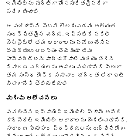
ఇమెయిల్‌ను పూర్తిగా మోసపూరితమైనదిగా
పరిగణించాలి.
ఆ సందేశాన్ని వెంటనే తొలగించడమే అత్యంత
సురక్షితమైన చర్య. ఇప్పటికే నకిలీ
వెబ్‌సైట్‌లో తమ ఆధారాలను నమోదు చేసిన
వ్యక్తులు ఆలస్యం చేయకుండా తమ
పాస్‌వర్డ్‌లను మార్చుకోవాలి మరియు తగిన
నివారణ చర్యలను అమలు చేయడానికి వీలుగా
తమ సంస్థ యొక్క సమాచార భద్రత లేదా ఐటీ
విభాగానికి తెలియజేయాలి.
ముగింపు ఆలోచనలు
సవరించిన ఇన్వాయిస్ ఇమెయిల్ స్కామ్ అనేది
కార్పొరేట్ ఇమెయిల్ ఆధారాలను దొంగిలించడానికి,
సాధారణ వ్యాపార ప్రక్రియలను దుర్వినియోగం