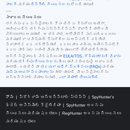
పాలసీ
మరియు
డిస్కౌంట్ నిబంధనలకు
లోబడి ఉంటుంది.
-----
సాధారణ నిబంధనలు
తగ్గింపు ధరకు స్పైహంటర్ కోసం చేసే ఏ కొనుగోలు అయినా,
అందించబడిన తగ్గింపు సబ్‌స్క్రిప్షన్ కాలానికి మాత్రమే
చెల్లుబాటు అవుతుంది. ఆ తర్వాత, ఆటోమేటిక్ పునరుద్ధరణలు
మరియు/లేదా భవిష్యత్ కొనుగోళ్లకు అప్పటికి వర్తించే
ప్రామాణిక ధర వర్తిస్తుంది. ధరలు మారవచ్చు, అయినప్పటికీ
ధరల మార్పుల గురించి మేము మీకు ముందుగానే తెలియజేస్తాము.
అన్ని స్పైహంటర్ వెర్షన్‌లు మా
EULA/TOS
,
గోప్యతా/కుకీ విధానం
మరియు
తగ్గింపు నిబంధనలకు
మీరు అంగీకరించడంపై ఆధారపడి
ఉంటాయి. దయచేసి మా
తరచుగా అడిగే ప్రశ్నలు (FAQs)
మరియు
ముప్పు అంచనా ప్రమాణాలను
కూడా చూడండి. మీరు స్పైహంటర్‌ను
అన్‌ఇన్‌స్టాల్ చేయాలనుకుంటే,
ఎలా చేయాలో తెలుసుకోండి
.
హోమ్
ప్రోగ్రామ్ అన్‌ఇన్‌స్టాల్ స్టెప్స్
SpyHunter's
థ్రెట్ అసెస్‌మెంట్ క్రైటీరియా
SpyHunter అదనపు
నిబంధనలు మరియు షరతులు
RegHunter అదనపు నిబంధనలు
మరియు షరతులు