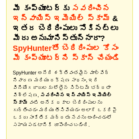
మీ కంప్యూటర్‌కు
సవరించిన
ఇన్వాయిస్ ఇమెయిల్ స్కామ్
&
ఇతర బెదిరింపులు సోకినట్లు
మీరు అనుమానిస్తున్నారా?
SpyHunterతో బెదిరింపుల కోసం
మీ కంప్యూటర్‌ని స్కాన్ చేయండి
SpyHunter అనేది శక్తివంతమైన మాల్వేర్
నివారణ మరియు రక్షణ సాధనం, ఇది
వినియోగదారులకు లోతైన సిస్టమ్ భద్రతా
విశ్లేషణ,
సవరించిన ఇన్వాయిస్ ఇమెయిల్
స్కామ్
వంటి అనేక రకాల బెదిరింపులను
గుర్తించడం మరియు తీసివేయడం అలాగే ఒకరిపై
ఒకరు సాంకేతిక మద్దతు సేవను అందించడంలో
సహాయపడటానికి రూపొందించబడింది.