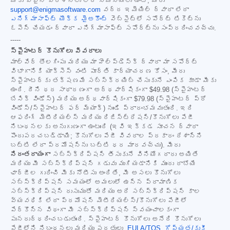
మీకు ఏవైనా ప్రశ్నలు లేదా సమస్యలు ఉంటే, మీరు
support@enigmasoftware.com
వద్ద ఇమెయిల్ ద్వారా లేదా
ఎనిగ్మాసాఫ్ట్ యొక్క మైఅకౌంట్
వెబ్‌సైట్‌లో సపోర్ట్ టికెట్‌ను
ఓపెన్ చేయడం ద్వారా ఎనిగ్మాసాఫ్ట్ సపోర్ట్‌ను సంప్రదించవచ్చు.
-----
స్పైహంటర్ కొనుగోలు వివరాలు
మాల్‌వేర్ తొలగింపు మరియు మా హెల్ప్‌డెస్క్ ద్వారా మా సపోర్ట్
విభాగానికి యాక్సెస్ వంటి పూర్తి కార్యాచరణ కోసం, మీరు
స్పైహంటర్‌కు తక్షణమే సబ్‌స్క్రయిబ్ చేసుకునే ఎంపిక కూడా మీకు
ఉంది. దీని ధర సాధారణంగా అర్ధవార్షికంగా
$49.98
(స్పైహంటర్
బేసిక్ విండోస్) మరియు అర్ధవార్షికంగా
$79.98
(స్పైహంటర్ ప్రో
విండోస్/స్పైహంటర్ ఫర్ మ్యాక్) నుండి ప్రారంభమవుతుంది. ఇది
ఆఫరింగ్ మెటీరియల్స్ మరియు రిజిస్ట్రేషన్/కొనుగోలు పేజీ
నిబంధనలకు అనుగుణంగా ఉంటుంది (ఇవి ఇక్కడ సూచన ద్వారా
పొందుపరచబడ్డాయి; కొనుగోలు పేజీ వివరాల ప్రకారం దేశాన్ని
బట్టి లేదా ప్రమోషన్‌ను బట్టి ధర మారవచ్చు). మీరు
నిరంతరాయంగా
సబ్‌స్క్రిప్షన్ తీసుకునే వినియోగదారు అయితే
మరియు మీ సబ్‌స్క్రిప్షన్ గడువు ముగియడానికి ముందు రాబోయే
ఛార్జీల గురించి మీకు నోటీసు అందితే, మీ అసలు కొనుగోలు
సబ్‌స్క్రిప్షన్ సమయంలో అమలులో ఉన్న ప్రామాణిక
సబ్‌స్క్రిప్షన్ రుసుముతో మరియు అదే సబ్‌స్క్రిప్షన్ కాల
వ్యవధికి లేదా ప్రమోషన్ మెటీరియల్స్/కొనుగోలు పేజీలో
పేర్కొన్న విధంగా మీ సబ్‌స్క్రిప్షన్ స్వయంచాలకంగా
పునరుద్ధరించబడుతుంది. స్పైహంటర్ కొనుగోలు అనేది కొనుగోలు
పేజీలోని నిబంధనలు మరియు షరతులు,
EULA/TOS
,
గోప్యత/కుకీ