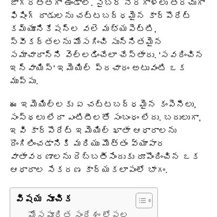
జాగ్రత్తగా ఉండాలి. సైబర్ నేరగాళ్లు తరచుగా
ఫిషింగ్ దాడులను చట్టబద్ధమైన కార్పొరేట్
కమ్యూనికేషన్‌ల వలె మభ్యపెట్టి,
స్వీకర్తలను మోసగించి సున్నితమైన
సమాచారాన్ని వెల్లడించేలా చేస్తారు. 'సవరించిన
ఇన్‌వాయిస్' ఇమెయిల్ ప్రచారం అటువంటి ఒక
ముప్పు.
ఈ ఇమెయిల్‌లకు ఏ చట్టబద్ధమైన కంపెనీలు,
సంస్థలు లేదా ఎంటిటీలతో సంబంధం లేదు. బదులుగా,
ఇవి కార్పొరేట్ ఇమెయిల్ ఖాతా ఆధారాలను
దొంగిలించడానికి మరియు మొత్తం వ్యాపార
వాతావరణాలను దెబ్బతీసేందుకు రూపొందించిన ఒక
ఆధారాల సేకరణ కార్యకలాపంలో భాగం.
విషయ సూచిక
మోసపూరిత సందేశం లోపల