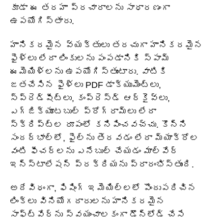
కూడా ఈ తరహా ప్రచారాలను సాధారణంగా
ఉపయోగిస్తారు.
హానికరమైన వ్యక్తులు తరచుగా హానికరమైన
ఫైళ్లు లేదా లింకులను పంపడానికి స్పామ్
ఈమెయిళ్లను ఉపయోగిస్తుంటారు. వాటికి
జతచేసిన ఫైళ్లు PDF డాక్యుమెంట్లు,
స్ప్రెడ్‌షీట్లు, కంప్రెస్డ్ ఆర్కైవ్‌లు,
ఎగ్జిక్యూటబుల్ ప్రోగ్రామ్‌లు లేదా
స్క్రిప్ట్‌ల రూపంలో కనిపించవచ్చు. కొన్ని
సందర్భాల్లో, ఫైల్‌ను తెరవడం లేదా మ్యాక్రోల
వంటి ఫీచర్లను ఎనేబుల్ చేయడం మాల్వేర్
ఇన్‌స్టాలేషన్ ప్రక్రియను ప్రారంభిస్తుంది.
అదేవిధంగా, ఫిషింగ్ ఇమెయిల్‌లలో పొందుపరిచిన
లింక్‌లు వినియోగదారులను హానికరమైన
సాఫ్ట్‌వేర్‌ను స్వయంచాలకంగా డౌన్‌లోడ్ చేసే