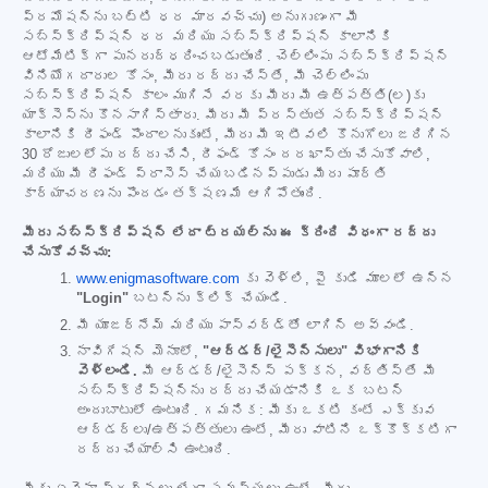
ప్రమోషన్‌ను బట్టి ధర మారవచ్చు) అనుగుణంగా మీ
సబ్‌స్క్రిప్షన్ ధర మరియు సబ్‌స్క్రిప్షన్ కాలానికి
ఆటోమేటిక్‌గా పునరుద్ధరించబడుతుంది. చెల్లింపు సబ్‌స్క్రిప్షన్
వినియోగదారుల కోసం, మీరు రద్దు చేస్తే, మీ చెల్లింపు
సబ్‌స్క్రిప్షన్ కాలం ముగిసే వరకు మీరు మీ ఉత్పత్తి(ల)కు
యాక్సెస్‌ను కొనసాగిస్తారు. మీరు మీ ప్రస్తుత సబ్‌స్క్రిప్షన్
కాలానికి రీఫండ్ పొందాలనుకుంటే, మీరు మీ ఇటీవలి కొనుగోలు జరిగిన
30 రోజులలోపు రద్దు చేసి, రీఫండ్ కోసం దరఖాస్తు చేసుకోవాలి,
మరియు మీ రీఫండ్ ప్రాసెస్ చేయబడినప్పుడు మీరు పూర్తి
కార్యాచరణను పొందడం తక్షణమే ఆగిపోతుంది.
మీరు సబ్‌స్క్రిప్షన్ లేదా ట్రయల్‌ను ఈ క్రింది విధంగా రద్దు
చేసుకోవచ్చు:
www.enigmasoftware.com
కు వెళ్లి, పై కుడి మూలలో ఉన్న
"Login"
బటన్‌ను క్లిక్ చేయండి.
మీ యూజర్‌నేమ్ మరియు పాస్‌వర్డ్‌తో లాగిన్ అవ్వండి.
నావిగేషన్ మెనూలో,
"ఆర్డర్/లైసెన్సులు" విభాగానికి
వెళ్లండి.
మీ ఆర్డర్/లైసెన్స్ పక్కన, వర్తిస్తే మీ
సబ్‌స్క్రిప్షన్‌ను రద్దు చేయడానికి ఒక బటన్
అందుబాటులో ఉంటుంది. గమనిక: మీకు ఒకటి కంటే ఎక్కువ
ఆర్డర్‌లు/ఉత్పత్తులు ఉంటే, మీరు వాటిని ఒక్కొక్కటిగా
రద్దు చేయాల్సి ఉంటుంది.