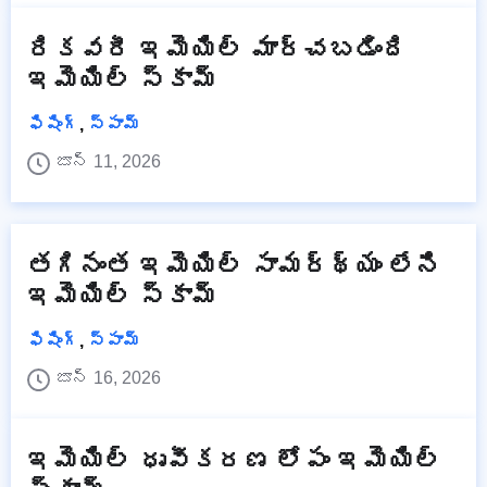
రికవరీ ఇమెయిల్ మార్చబడింది
ఇమెయిల్ స్కామ్
ఫిషింగ్
,
స్పామ్
జూన్ 11, 2026
తగినంత ఇమెయిల్ సామర్థ్యం లేని
ఇమెయిల్ స్కామ్
ఫిషింగ్
,
స్పామ్
జూన్ 16, 2026
ఇమెయిల్ ధృవీకరణ లోపం ఇమెయిల్