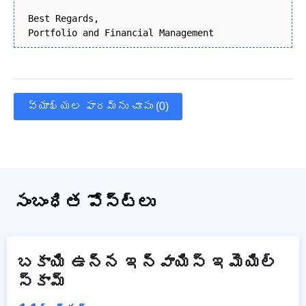
Best Regards,
Portfolio and Financial Management
వ్యాఖ్యల ఫారమ్‌ను చూపు (0)
సంబంధిత పోస్ట్లు
బకాయి ఉన్న ఇన్‌వాయిస్ ఇమెయిల్
స్కామ్