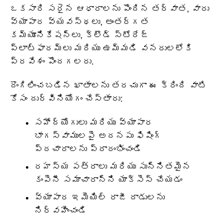
ఒకసారి సరైన ఆధారాలను పొందిన తర్వాత, వారు
వ్యాపార వ్యవస్థలు, అంతర్గత
కమ్యూనికేషన్‌లు, క్లౌడ్ స్టోరేజ్
ప్లాట్‌ఫారమ్‌లు మరియు ఉమ్మడి వనరులలోకి
ప్రవేశం పొందగలరు.
దొంగిలించబడిన ఖాతాలను తరచుగా ఈ క్రింది వాటి
కోసం దుర్వినియోగం చేస్తారు:
సహోద్యోగులు మరియు వ్యాపార
భాగస్వాములపై అదనపు ఫిషింగ్
ప్రచారాలను ప్రారంభించండి
రహస్య పత్రాలు మరియు సున్నితమైన
కంపెనీ సమాచారాన్ని యాక్సెస్ చేయడం
వ్యాపార ఇమెయిల్ రాజీ దాడులను
నిర్వహించండి