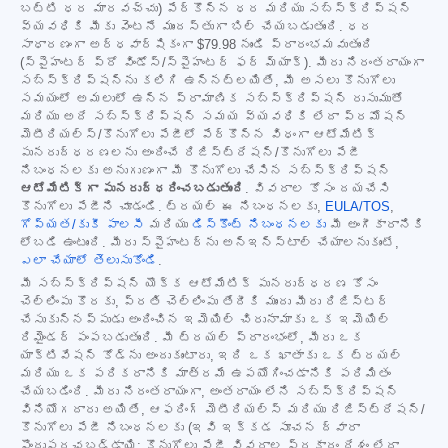
బట్టి ధర మారవచ్చు) పేర్కొన్న ధర మరియు సబ్‌స్క్రిప్షన్
వ్యవధికి మీకు వెంటనే ముందస్తుగా బిల్ చేయబడుతుంది. ధర
సాధారణంగా అర్ధవార్షికంగా
$79.98
నుండి ప్రారంభమవుతుంది
(స్పైహంటర్ ప్రో విండోస్/స్పైహంటర్ ఫర్ మ్యాక్). మీరు నిరంతరాయంగా
సబ్‌స్క్రిప్షన్‌ను కలిగి ఉన్నట్లయితే, మీ అసలు కొనుగోలు
సమయంలో అమలులో ఉన్న ప్రామాణిక సబ్‌స్క్రిప్షన్ రుసుముతో
మరియు అదే సబ్‌స్క్రిప్షన్ సమయ వ్యవధికి లేదా ప్రమోషన్
మెటీరియల్స్/కొనుగోలు పేజీలో పేర్కొన్న విధంగా ఆటోమేటిక్
పునరుద్ధరణలను అందించే రిజిస్ట్రేషన్/కొనుగోలు పేజీ
నిబంధనలకు అనుగుణంగా మీ కొనుగోలు చేసిన సబ్‌స్క్రిప్షన్
ఆటోమేటిక్‌గా పునరుద్ధరించబడుతుంది
. వివరాల కోసం దయచేసి
కొనుగోలు పేజీని చూడండి. ట్రయల్ ఈ నిబంధనలకు,
EULA/TOS
,
గోప్యత/కుకీ పాలసీ
మరియు
డిస్కౌంట్ నిబంధనలకు
మీ అంగీకారానికి
లోబడి ఉంటుంది. మీరు స్పైహంటర్‌ను అన్‌ఇన్‌స్టాల్ చేయాలనుకుంటే,
ఎలా చేయాలో తెలుసుకోండి
.
మీ సబ్‌స్క్రిప్షన్ యొక్క ఆటోమేటిక్ పునరుద్ధరణ కోసం
చెల్లింపు కొరకు, ప్రతి చెల్లింపు తేదీకి ముందు మీరు రిజిస్టర్
చేసుకున్నప్పుడు అందించిన ఇమెయిల్ చిరునామాకు ఒక ఇమెయిల్
రిమైండర్ పంపబడుతుంది. మీ ట్రయల్ ప్రారంభంలో, మీరు ఒక
యాక్టివేషన్ కోడ్‌ను అందుకుంటారు, ఇది ఒక ఖాతాకు ఒక ట్రయల్
మరియు ఒక పరికరానికి మాత్రమే ఉపయోగించడానికి పరిమితం
చేయబడింది. మీరు నిరంతరాయంగా, అంతరాయం లేని సబ్‌స్క్రిప్షన్
వినియోగదారు అయితే, ఆఫరింగ్ మెటీరియల్స్ మరియు రిజిస్ట్రేషన్/
కొనుగోలు పేజీ నిబంధనలకు (ఇవి ఇక్కడ సూచన ద్వారా
పొందుపరచబడ్డాయి; కొనుగోలు పేజీ వివరాల ప్రకారం దేశం లేదా