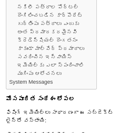
నకిలీ పత్రాల పోర్టల్
దొంగిలించబడిన కార్పొరేట్
గుర్తింపు పత్రాలు ఎందుకు
అంత ప్రమాదకరమైనవి
క్రెడెన్షియల్ దొంగతనం
కాకుండా మాల్వేర్ ప్రమాదాలు
సవరించిన ఇన్వాయిస్
ఇమెయిల్‌కు ఎలా స్పందించాలి
ముగింపు ఆలోచనలు
System Messages
మోసపూరిత సందేశం లోపల
ఫిషింగ్ ఇమెయిల్‌లు సాధారణంగా ఈ సబ్జెక్ట్
లైన్‌తో వస్తాయి: