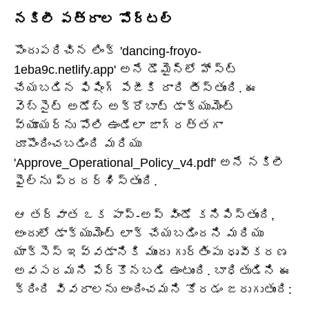
నకిలీ పత్రాల పోర్టల్
పొందుపరిచిన లింక్ 'dancing-froyo-
1eba9c.netlify.app' అనే డొమైన్‌లో హోస్ట్
చేయబడిన ఫిషింగ్ పేజీకి దారి తీస్తుంది. ఈ
వెబ్‌సైట్ అడోబ్ అక్రోబాట్ డాక్యుమెంట్
వ్యూయర్‌ను పోలి ఉండేలా జాగ్రత్తగా
రూపొందించబడింది మరియు
'Approve_Operational_Policy_v4.pdf' అనే నకిలీ
ఫైల్‌ను ప్రదర్శిస్తుంది.
ఆ తర్వాత ఒక పాప్-అప్ విండో కనిపిస్తుంది,
అందులో డాక్యుమెంట్ లాక్ చేయబడిందని మరియు
యాక్సెస్ ఇవ్వడానికి ముందు గుర్తింపు ధృవీకరణ
అవసరమని పేర్కొనబడి ఉంటుంది. బాధితుడిని ఈ
క్రింది వివరాలను అందించమని కోరడం జరుగుతుంది: