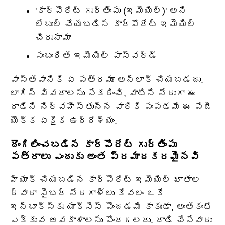
'కార్పొరేట్ గుర్తింపు (ఇమెయిల్)' అని
లేబుల్ చేయబడిన కార్పొరేట్ ఇమెయిల్
చిరునామా
సంబంధిత ఇమెయిల్ పాస్‌వర్డ్
వాస్తవానికి ఏ పత్రమూ అన్‌లాక్ చేయబడదు.
లాగిన్ వివరాలను సేకరించి, వాటిని నేరుగా ఈ
దాడిని నిర్వహిస్తున్న వారికి పంపడమే ఈ పేజీ
యొక్క ఏకైక ఉద్దేశ్యం.
దొంగిలించబడిన కార్పొరేట్ గుర్తింపు
పత్రాలు ఎందుకు అంత ప్రమాదకరమైనవి
హ్యాక్ చేయబడిన కార్పొరేట్ ఇమెయిల్ ఖాతాల
ద్వారా సైబర్ నేరగాళ్లు కేవలం ఒకే
ఇన్‌బాక్స్‌కు యాక్సెస్ పొందడమే కాకుండా, అంతకంటే
ఎక్కువ అవకాశాలను పొందగలరు. దాడి చేసేవారు