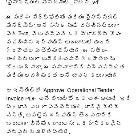
'ఫైనాన్షియల్ మేనేజ్‌మెంట్_పాలసీ_v4'
ఈ సందేశం 'పోర్ట్‌ఫోలియో మరియు ఫైనాన్షియల్
మేనేజ్‌మెంట్' అనే సంస్థ నుండి వచ్చినట్లుగా
పేర్కొంటూ, పేరు చెప్పని ఒక ప్రాజెక్ట్ కోసం
సవరించిన ఇన్‌వాయిస్ అందుబాటులో ఉందని
గ్రహీతలకు తెలియజేస్తుంది. ఈ పత్రం
అందినట్లుగా ధృవీకరించమని గ్రహీతలను
కోరడం ద్వారా, ఈ సమాచారానికి విశ్వసనీయత
మరియు ఆవశ్యకత అనే భావన కలుగుతుంది.
ఆ ఇమెయిల్‌లో 'Approve_Operational Tender
Invoice PDF' అనే లేబుల్‌తో ఒక అంశం ఉంటుంది, ఇది
ప్రధాన ఎరగా పనిచేస్తుంది. దానిపై క్లిక్
చేస్తే, అసలైన ఇన్‌వాయిస్ తెరవడానికి
బదులుగా వినియోగదారులను ఒక హానికరమైన
వెబ్‌సైట్‌కు మళ్లిస్తుంది.