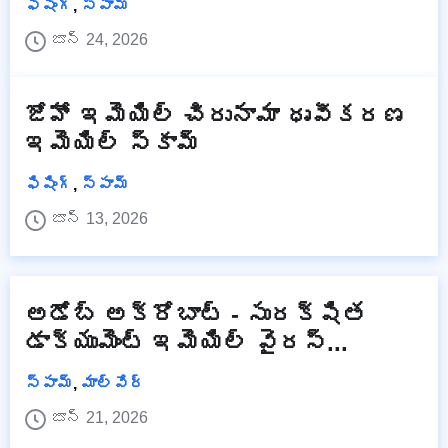
ఫిషింగ్
,
స్పామ్
జూన్ 24, 2026
జోహో ఇమెయిల్ చిరునామా ధృవీకరణ
ఇమెయిల్ స్కామ్
ఫిషింగ్
,
స్పామ్
జూన్ 13, 2026
అడోబ్ అక్రోబాట్ - సురక్షిత
డాక్యుమెంట్ ఇమెయిల్ వైరస్...
స్పామ్
,
మాల్వేర్
జూన్ 21, 2026