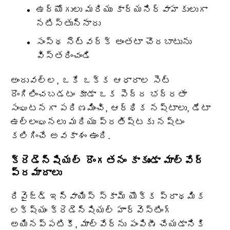
ఉద్యోగులు మరియు కార్యనిర్వాహకులుగా
నటిస్తున్నారు
సంస్థ నెట్‌వర్క్ అంతటా చొరబాటును
విస్తరించండి
అందువల్ల, ఒకే ఒక్క ఆధారాల సెట్
దొంగిలించబడటం కూడా ఒక పెద్ద భద్రతా
సంఘటనగా పరిణమించి, ఆర్థిక నష్టాలు, డేటా
ఉల్లంఘనలు మరియు ప్రతిష్టకు నష్టం
కలిగించే అవకాశం ఉంది.
క్రెడెన్షియల్ దొంగతనం కాకుండా మాల్వేర్
ప్రమాదాలు
రివైజ్డ్ ఇన్వాయిస్ స్కామ్ యొక్క ప్రాథమిక
లక్ష్యం క్రెడెన్షియల్ హార్వెస్టింగ్
అయినప్పటికీ, మాల్‌వేర్‌ను పంపిణీ చేయడానికి