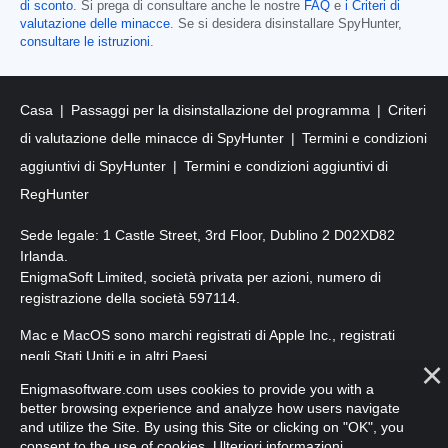
di sconto
. Si prega di consultare anche le nostre
FAQ
e
i Criteri di
valutazione delle minacce
. Se si desidera disinstallare SpyHunter,
consultare le istruzioni
.
Casa
Passaggi per la disinstallazione del programma
Criteri
di valutazione delle minacce di SpyHunter
Termini e condizioni
aggiuntivi di SpyHunter
Termini e condizioni aggiuntivi di
RegHunter
Sede legale: 1 Castle Street, 3rd Floor, Dublino 2 D02XD82
Irlanda.
EnigmaSoft Limited, società privata per azioni, numero di
registrazione della società 597114.
Mac e MacOS sono marchi registrati di Apple Inc., registrati
negli Stati Uniti e in altri Paesi.
Enigmasoftware.com uses cookies to provide you with a
Copyright 2016-
2026
. EnigmaSoft Ltd. Tutti i diritti riservati.
better browsing experience and analyze how users navigate
and utilize the Site. By using this Site or clicking on "OK", you
consent to the use of cookies.
Ulteriori informazioni
.