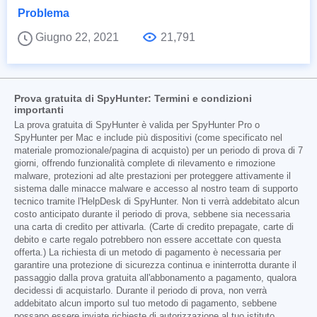
Problema
Giugno 22, 2021
21,791
Prova gratuita di SpyHunter: Termini e condizioni
importanti
La prova gratuita di SpyHunter è valida per SpyHunter Pro o
SpyHunter per Mac e include più dispositivi (come specificato nel
materiale promozionale/pagina di acquisto) per un periodo di prova di 7
giorni, offrendo funzionalità complete di rilevamento e rimozione
malware, protezioni ad alte prestazioni per proteggere attivamente il
sistema dalle minacce malware e accesso al nostro team di supporto
tecnico tramite l'HelpDesk di SpyHunter. Non ti verrà addebitato alcun
costo anticipato durante il periodo di prova, sebbene sia necessaria
una carta di credito per attivarla. (Carte di credito prepagate, carte di
debito e carte regalo potrebbero non essere accettate con questa
offerta.) La richiesta di un metodo di pagamento è necessaria per
garantire una protezione di sicurezza continua e ininterrotta durante il
passaggio dalla prova gratuita all'abbonamento a pagamento, qualora
decidessi di acquistarlo. Durante il periodo di prova, non verrà
addebitato alcun importo sul tuo metodo di pagamento, sebbene
possano essere inviate richieste di autorizzazione al tuo istituto