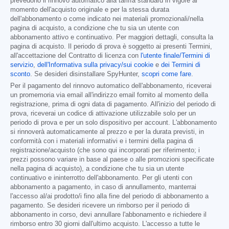
prevedono il rinnovo automatico alla tariffa standard in vigore al
momento dell'acquisto originale e per la stessa durata
dell'abbonamento o come indicato nei materiali promozionali/nella
pagina di acquisto, a condizione che tu sia un utente con
abbonamento attivo e continuativo. Per maggiori dettagli, consulta la
pagina di acquisto. Il periodo di prova è soggetto ai presenti Termini,
all'accettazione del Contratto di licenza con
l'utente finale/Termini di
servizio
,
dell'Informativa sulla privacy/sui cookie
e
dei Termini di
sconto
. Se desideri disinstallare SpyHunter,
scopri come fare
.
Per il pagamento del rinnovo automatico dell'abbonamento, riceverai
un promemoria via email all'indirizzo email fornito al momento della
registrazione, prima di ogni data di pagamento. All'inizio del periodo di
prova, riceverai un codice di attivazione utilizzabile solo per un
periodo di prova e per un solo dispositivo per account. L'abbonamento
si rinnoverà automaticamente al prezzo e per la durata previsti, in
conformità con i materiali informativi e i termini della pagina di
registrazione/acquisto (che sono qui incorporati per riferimento; i
prezzi possono variare in base al paese o alle promozioni specificate
nella pagina di acquisto), a condizione che tu sia un utente
continuativo e ininterrotto dell'abbonamento. Per gli utenti con
abbonamento a pagamento, in caso di annullamento, manterrai
l'accesso al/ai prodotto/i fino alla fine del periodo di abbonamento a
pagamento. Se desideri ricevere un rimborso per il periodo di
abbonamento in corso, devi annullare l'abbonamento e richiedere il
rimborso entro 30 giorni dall'ultimo acquisto. L'accesso a tutte le