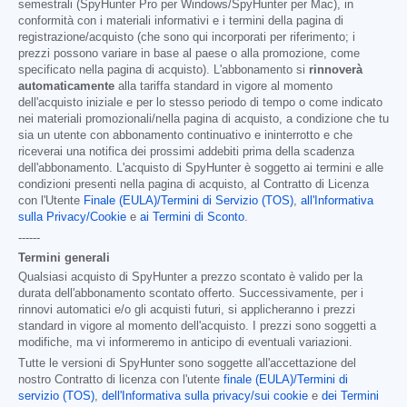
semestrali (SpyHunter Pro per Windows/SpyHunter per Mac), in
conformità con i materiali informativi e i termini della pagina di
registrazione/acquisto (che sono qui incorporati per riferimento; i
prezzi possono variare in base al paese o alla promozione, come
specificato nella pagina di acquisto). L'abbonamento si
rinnoverà
automaticamente
alla tariffa standard in vigore al momento
dell'acquisto iniziale e per lo stesso periodo di tempo o come indicato
nei materiali promozionali/nella pagina di acquisto, a condizione che tu
sia un utente con abbonamento continuativo e ininterrotto e che
riceverai una notifica dei prossimi addebiti prima della scadenza
dell'abbonamento. L'acquisto di SpyHunter è soggetto ai termini e alle
condizioni presenti nella pagina di acquisto, al Contratto di Licenza
con l'Utente
Finale (EULA)/Termini di Servizio (TOS)
,
all'Informativa
sulla Privacy/Cookie
e
ai Termini di Sconto
.
------
Termini generali
Qualsiasi acquisto di SpyHunter a prezzo scontato è valido per la
durata dell'abbonamento scontato offerto. Successivamente, per i
rinnovi automatici e/o gli acquisti futuri, si applicheranno i prezzi
standard in vigore al momento dell'acquisto. I prezzi sono soggetti a
modifiche, ma vi informeremo in anticipo di eventuali variazioni.
Tutte le versioni di SpyHunter sono soggette all'accettazione del
nostro Contratto di licenza con l'utente
finale (EULA)/Termini di
servizio (TOS)
,
dell'Informativa sulla privacy/sui cookie
e
dei Termini