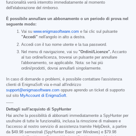
funzionalità verrà interrotto immediatamente al momento
dell'elaborazione del rimborso.
È possibile annullare un abbonamento o un periodo di prova nel
seguente modo:
Vai su
www.enigmasoftware.com
e fai clic sul pulsante
"Accedi"
nell'angolo in alto a destra.
Accedi con il tuo nome utente e la tua password.
Nel menu di navigazione, vai su
"Ordini/Licenze".
Accanto
al tuo ordine/licenza, troverai un pulsante per annullare
l'abbonamento, se applicabile. Nota: se hai più
ordini/prodotti, dovrai annullarli singolarmente.
In caso di domande o problemi, è possibile contattare l'assistenza
clienti di EnigmaSoft via e-mail all'indirizzo
support@enigmasoftware.com
oppure aprendo un ticket di supporto
sul sito
MyAccount di EnigmaSoft
.
------
Dettagli sull'acquisto di SpyHunter
Hai anche la possibilità di abbonarti immediatamente a SpyHunter per
usufruire di tutte le funzionalità, inclusa la rimozione di malware e
l'accesso al nostro servizio di assistenza tramite HelpDesk, a partire
da
$49.98
semestrali (SpyHunter Basic per Windows) e
$79.98