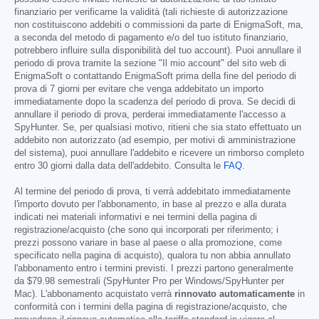
finanziario per verificarne la validità (tali richieste di autorizzazione
non costituiscono addebiti o commissioni da parte di EnigmaSoft, ma,
a seconda del metodo di pagamento e/o del tuo istituto finanziario,
potrebbero influire sulla disponibilità del tuo account). Puoi annullare il
periodo di prova tramite la sezione "Il mio account" del sito web di
EnigmaSoft o contattando EnigmaSoft prima della fine del periodo di
prova di 7 giorni per evitare che venga addebitato un importo
immediatamente dopo la scadenza del periodo di prova. Se decidi di
annullare il periodo di prova, perderai immediatamente l'accesso a
SpyHunter. Se, per qualsiasi motivo, ritieni che sia stato effettuato un
addebito non autorizzato (ad esempio, per motivi di amministrazione
del sistema), puoi annullare l'addebito e ricevere un rimborso completo
entro 30 giorni dalla data dell'addebito. Consulta le
FAQ
.
Al termine del periodo di prova, ti verrà addebitato immediatamente
l'importo dovuto per l'abbonamento, in base al prezzo e alla durata
indicati nei materiali informativi e nei termini della pagina di
registrazione/acquisto (che sono qui incorporati per riferimento; i
prezzi possono variare in base al paese o alla promozione, come
specificato nella pagina di acquisto), qualora tu non abbia annullato
l'abbonamento entro i termini previsti. I prezzi partono generalmente
da
$79.98
semestrali (SpyHunter Pro per Windows/SpyHunter per
Mac). L'abbonamento acquistato verrà
rinnovato automaticamente
in
conformità con i termini della pagina di registrazione/acquisto, che