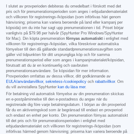
I slutet av provperioden debiteras du omedelbart i förskott med det
pris och för prenumerationsperioden som anges i erbjudandematerialet
och villkoren för registrerings-/köpsidan (som införlivas häri genom
hänvisning; priserna kan variera beroende på land eller kampanj per
köpsida) om du inte har sagt upp prenumerationen i tid. Priset börjar
vanligtvis på
$79.98
per halvår (SpyHunter Pro Windows/SpyHunter
för Mac). Din köpta prenumeration
förnyas automatiskt
i enlighet med
villkoren för registrerings-/köpsidan, vilka föreskriver automatiska
förnyelser till den då gällande standardprenumerationsavgiften som
gäller vid tidpunkten för ditt ursprungliga köp och för samma
prenumerationsperiod eller som anges i kampanjmaterialet/köpsidan,
förutsatt att du är en kontinuerlig och oavbruten
prenumerationsanvändare. Se köpsidan för mer information.
Provperioden omfattas av dessa villkor, ditt godkännande av
EULA/användarvillkor
,
sekretess-/cookiepolicy
och
rabattvillkor
. Om
du vill avinstallera SpyHunter
kan du läsa mer
.
För betalning vid automatisk förnyelse av din prenumeration skickas
en e-postpåminnelse till den e-postadress du angav när du
registrerade dig före varje betalningsdatum. I början av din provperiod
får du en aktiveringskod som är begränsad till endast en provperiod
och endast en enhet per konto. Din prenumeration förnyas automatiskt
till det pris och för prenumerationsperioden i enlighet med
erbjudandematerialet och villkoren för registrerings-/köpsidan (som
införlivas härmed genom hänvisning; priserna kan variera beroende på