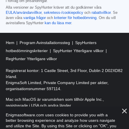
i förväg om prisändringar.
Alla versioner av SpyHunter kräver att du godkänner våra
EULA/användarvillkor
,
sekretess-/cookiepolicy
och
rabattvillkor
. Se
även våra
vanliga frågor
och
kriterier för hotbedömning
. Om du vill
avinstallera SpyHunter
kan du läsa mer
.
Hem
Program Avinstallationssteg
SpyHunters
hotbedömningskriterier
SpyHunter Ytterligare villkor
RegHunter Ytterligare villkor
Registrerat kontor: 1 Castle Street, 3rd Floor, Dublin 2 D02XD82
Irland.
EnigmaSoft Limited, Private Company Limited per aktier,
organisationsnummer 597114.
Mac och MacOS är varumärken som tillhör Apple Inc.,
registrerade i USA och andra länder.
Enigmasoftware.com uses cookies to provide you with a
Upphovsrätt 2016-
2026
. EnigmaSoft Ltd. Med ensamrätt.
better browsing experience and analyze how users navigate
and utilize the Site. By using this Site or clicking on "OK", you