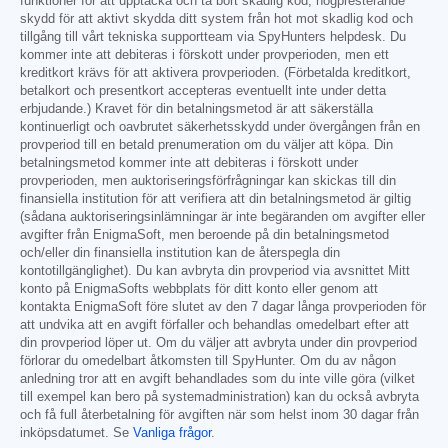
funktioner för att upptäcka och ta bort skadlig kod, högpresterande
skydd för att aktivt skydda ditt system från hot mot skadlig kod och
tillgång till vårt tekniska supportteam via SpyHunters helpdesk. Du
kommer inte att debiteras i förskott under provperioden, men ett
kreditkort krävs för att aktivera provperioden. (Förbetalda kreditkort,
betalkort och presentkort accepteras eventuellt inte under detta
erbjudande.) Kravet för din betalningsmetod är att säkerställa
kontinuerligt och oavbrutet säkerhetsskydd under övergången från en
provperiod till en betald prenumeration om du väljer att köpa. Din
betalningsmetod kommer inte att debiteras i förskott under
provperioden, men auktoriseringsförfrågningar kan skickas till din
finansiella institution för att verifiera att din betalningsmetod är giltig
(sådana auktoriseringsinlämningar är inte begäranden om avgifter eller
avgifter från EnigmaSoft, men beroende på din betalningsmetod
och/eller din finansiella institution kan de återspegla din
kontotillgänglighet). Du kan avbryta din provperiod via avsnittet Mitt
konto på EnigmaSofts webbplats för ditt konto eller genom att
kontakta EnigmaSoft före slutet av den 7 dagar långa provperioden för
att undvika att en avgift förfaller och behandlas omedelbart efter att
din provperiod löper ut. Om du väljer att avbryta under din provperiod
förlorar du omedelbart åtkomsten till SpyHunter. Om du av någon
anledning tror att en avgift behandlades som du inte ville göra (vilket
till exempel kan bero på systemadministration) kan du också avbryta
och få full återbetalning för avgiften när som helst inom 30 dagar från
inköpsdatumet. Se
Vanliga frågor
.