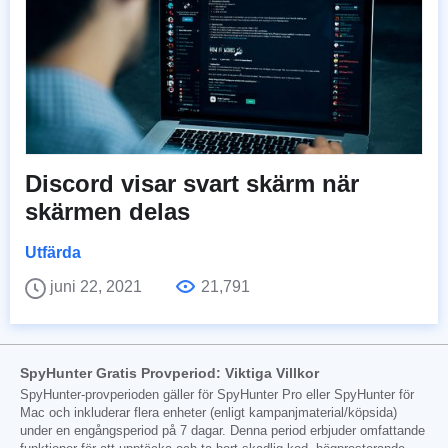
Discord visar svart skärm när
skärmen delas
Utfärda
juni 22, 2021
21,791
SpyHunter Gratis Provperiod: Viktiga Villkor
SpyHunter-provperioden gäller för SpyHunter Pro eller SpyHunter för
Mac och inkluderar flera enheter (enligt kampanjmaterial/köpsida)
under en engångsperiod på 7 dagar. Denna period erbjuder omfattande