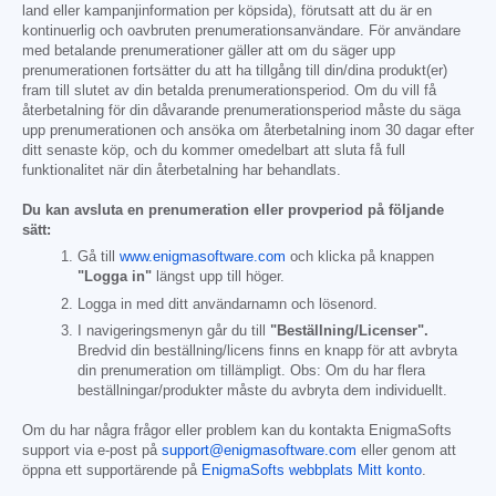
land eller kampanjinformation per köpsida), förutsatt att du är en
kontinuerlig och oavbruten prenumerationsanvändare. För användare
med betalande prenumerationer gäller att om du säger upp
prenumerationen fortsätter du att ha tillgång till din/dina produkt(er)
fram till slutet av din betalda prenumerationsperiod. Om du vill få
återbetalning för din dåvarande prenumerationsperiod måste du säga
upp prenumerationen och ansöka om återbetalning inom 30 dagar efter
ditt senaste köp, och du kommer omedelbart att sluta få full
funktionalitet när din återbetalning har behandlats.
Du kan avsluta en prenumeration eller provperiod på följande
sätt:
Gå till
www.enigmasoftware.com
och klicka på knappen
"Logga in"
längst upp till höger.
Logga in med ditt användarnamn och lösenord.
I navigeringsmenyn går du till
"Beställning/Licenser".
Bredvid din beställning/licens finns en knapp för att avbryta
din prenumeration om tillämpligt. Obs: Om du har flera
beställningar/produkter måste du avbryta dem individuellt.
Om du har några frågor eller problem kan du kontakta EnigmaSofts
support via e-post på
support@enigmasoftware.com
eller genom att
öppna ett supportärende på
EnigmaSofts webbplats Mitt konto
.
------