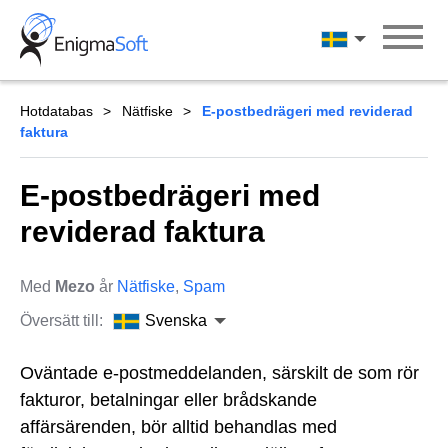
Skip
to
Svenska
content
Hotdatabas
Nätfiske
E-postbedrägeri med reviderad
faktura
E-postbedrägeri med
reviderad faktura
Med
Mezo
år
Nätfiske
,
Spam
Översätt till:
Svenska
Oväntade e-postmeddelanden, särskilt de som rör
fakturor, betalningar eller brådskande
affärsärenden, bör alltid behandlas med