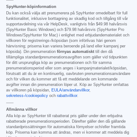
SpyHunter-köpinformation
Du kan också välja att prenumerera på SpyHunter omedelbart för full
funktionalitet, inklusive borttagning av skadlig kod och tillgång till vår
supportavdelning via vår HelpDesk, vanligtvis från
$49.98
halvårsvis
(SpyHunter Basic Windows) och
$79.98
halvårsvis (SpyHunter Pro
Windows/SpyHunter för Mac) i enlighet med erbjudandematerialet och
villkoren för registrerings-/köpsidan (som införlivas häri genom
hänvisning; priserna kan variera beroende på land eller kampanj per
köpsida). Din prenumeration
förnyas automatiskt
till den då
tillämpliga standardprenumerationsavgiften som gäller vid tidpunkten
för ditt ursprungliga köp av prenumerationen och för samma
prenumerationsperiod eller som anges i kampanjmaterialet/köpsidan,
förutsatt att du är en kontinuerlig, oavbruten prenumerationsanvändare
och för vilken du kommer att få ett meddelande om kommande
avgifter innan din prenumeration löper ut. Köp av SpyHunter omfattas
av villkoren på köpsidan,
EULA/användarvillkor
,
sekretess-/cookiepolicy
och
rabattvillkor
.
------
Allmänna villkor
Alla köp av SpyHunter till rabatterat pris gäller under den erbjudna
rabatterade prenumerationsperioden. Därefter gäller den då gällande
standardprissättningen för automatiska förnyelser och/eller framtida
köp. Priserna kan komma att ändras, men vi kommer att meddela dig