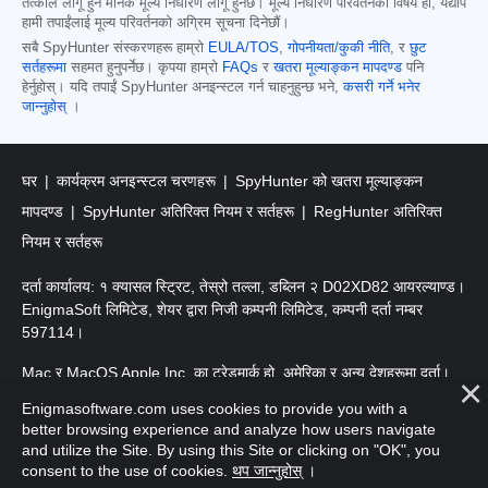
तत्काल लागू हुने मानक मूल्य निर्धारण लागू हुनेछ। मूल्य निर्धारण परिवर्तनको विषय हो, यद्यपि
हामी तपाईंलाई मूल्य परिवर्तनको अग्रिम सूचना दिनेछौं।
सबै SpyHunter संस्करणहरू हाम्रो
EULA/TOS
,
गोपनीयता/कुकी नीति
, र
छुट
सर्तहरूमा
सहमत हुनुपर्नेछ। कृपया हाम्रो
FAQs
र
खतरा मूल्याङ्कन मापदण्ड
पनि
हेर्नुहोस्। यदि तपाईं SpyHunter अनइन्स्टल गर्न चाहनुहुन्छ भने,
कसरी गर्ने भनेर
जान्नुहोस्
।
घर
कार्यक्रम अनइन्स्टल चरणहरू
SpyHunter को खतरा मूल्याङ्कन
मापदण्ड
SpyHunter अतिरिक्त नियम र सर्तहरू
RegHunter अतिरिक्त
नियम र सर्तहरू
दर्ता कार्यालय: १ क्यासल स्ट्रिट, तेस्रो तल्ला, डब्लिन २ D02XD82 आयरल्याण्ड।
EnigmaSoft लिमिटेड, शेयर द्वारा निजी कम्पनी लिमिटेड, कम्पनी दर्ता नम्बर
597114।
Mac र MacOS Apple Inc. का ट्रेडमार्क हो, अमेरिका र अन्य देशहरूमा दर्ता।
Enigmasoftware.com uses cookies to provide you with a
प्रतिलिपि अधिकार 2016-
2026
। EnigmaSoft Ltd. सर्वाधिकार सुरक्षित।
better browsing experience and analyze how users navigate
and utilize the Site. By using this Site or clicking on "OK", you
consent to the use of cookies.
थप जान्नुहोस्
।