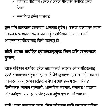
'कर्पोरेट पहिचान (इमेल)' लेबल गरिएको कर्पोरेट इमेल
ठेगाना
सम्बन्धित इमेल पासवर्ड
कुनै पनि कागजात वास्तवमा अनलक हुँदैन। पृष्ठको एकमात्र उद्देश्य
लगइन प्रमाणहरू सङ्कलन गर्नु र अभियान सञ्चालन गर्ने
आक्रमणकारीहरूलाई सिधै पठाउनु हो।
चोरी भएका कर्पोरेट प्रमाणपत्रहरू किन यति खतरनाक
हुन्छन्
ह्याक गरिएका कर्पोरेट इमेल खाताहरूले साइबर अपराधीहरूलाई
एउटै इनबक्समा पहुँच मात्र नभई धेरै कुराहरू प्रदान गर्न सक्छन्।
एकपटक आक्रमणकारीहरूले वैध प्रमाणहरू प्राप्त गरेपछि,
तिनीहरूले व्यापार प्रणाली, आन्तरिक सञ्चार, क्लाउड भण्डारण
प्लेटफर्महरू, र साझा स्रोतहरूमा पहुँच प्राप्त गर्न सक्छन्।
चोरी भएका खाताहरू प्रायः निम्न उद्देश्यका लागि दुरुपयोग गरिन्छ: