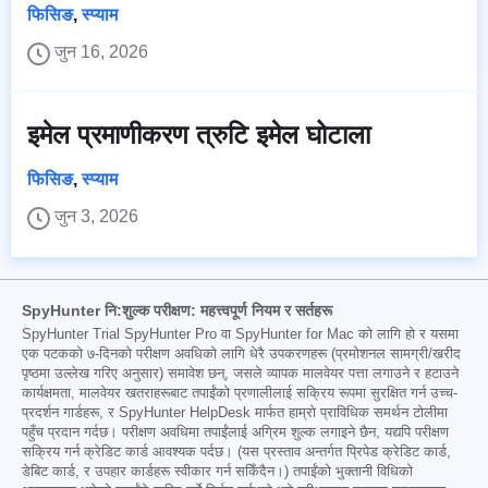
फिसिङ
,
स्प्याम
जुन 16, 2026
इमेल प्रमाणीकरण त्रुटि इमेल घोटाला
फिसिङ
,
स्प्याम
जुन 3, 2026
SpyHunter नि:शुल्क परीक्षण: महत्त्वपूर्ण नियम र सर्तहरू
SpyHunter Trial SpyHunter Pro वा SpyHunter for Mac को लागि हो र यसमा
एक पटकको ७-दिनको परीक्षण अवधिको लागि धेरै उपकरणहरू (प्रमोशनल सामग्री/खरीद
पृष्ठमा उल्लेख गरिए अनुसार) समावेश छन्, जसले व्यापक मालवेयर पत्ता लगाउने र हटाउने
कार्यक्षमता, मालवेयर खतराहरूबाट तपाईंको प्रणालीलाई सक्रिय रूपमा सुरक्षित गर्न उच्च-
प्रदर्शन गार्डहरू, र SpyHunter HelpDesk मार्फत हाम्रो प्राविधिक समर्थन टोलीमा
पहुँच प्रदान गर्दछ। परीक्षण अवधिमा तपाईंलाई अग्रिम शुल्क लगाइने छैन, यद्यपि परीक्षण
सक्रिय गर्न क्रेडिट कार्ड आवश्यक पर्दछ। (यस प्रस्ताव अन्तर्गत प्रिपेड क्रेडिट कार्ड,
डेबिट कार्ड, र उपहार कार्डहरू स्वीकार गर्न सकिँदैन।) तपाईंको भुक्तानी विधिको