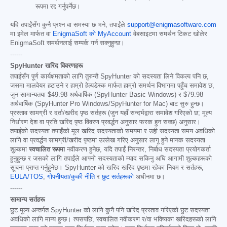
रूपमा रद्द गर्नुपर्नेछ।
यदि तपाईंसँग कुनै प्रश्न वा समस्या छ भने, तपाईंले
support@enigmasoftware.com
मा इमेल मार्फत वा
EnigmaSoft को MyAccount
वेबसाइटमा समर्थन टिकट खोलेर
EnigmaSoft समर्थनलाई सम्पर्क गर्न सक्नुहुन्छ।
------
SpyHunter खरिद विवरणहरू
तपाईंसँग पूर्ण कार्यक्षमताको लागि तुरुन्तै SpyHunter को सदस्यता लिने विकल्प पनि छ,
जसमा मालवेयर हटाउने र हाम्रो हेल्पडेस्क मार्फत हाम्रो समर्थन विभागमा पहुँच समावेश छ,
जुन सामान्यतया
$49.98
अर्धवार्षिक (SpyHunter Basic Windows) र
$79.98
अर्धवार्षिक (SpyHunter Pro Windows/SpyHunter for Mac) बाट सुरु हुन्छ।
प्रस्ताव सामग्री र दर्ता/खरीद पृष्ठ सर्तहरू (जुन यहाँ सन्दर्भद्वारा समावेश गरिएको छ; मूल्य
निर्धारण देश वा प्रति खरिद पृष्ठ विवरण प्रवर्द्धन अनुसार फरक हुन सक्छ) अनुसार।
तपाईंको सदस्यता तपाईंको मूल खरिद सदस्यताको समयमा र उही सदस्यता समय अवधिको
लागि वा प्रवर्द्धन सामग्री/खरीद पृष्ठमा उल्लेख गरिए अनुसार लागू हुने मानक सदस्यता
शुल्कमा
स्वचालित रूपमा
नवीकरण हुनेछ, यदि तपाईं निरन्तर, निर्बाध सदस्यता प्रयोगकर्ता
हुनुहुन्छ र जसको लागि तपाईंले आफ्नो सदस्यताको म्याद सकिनु अघि आगामी शुल्कहरूको
सूचना प्राप्त गर्नुहुनेछ। SpyHunter को खरिद खरिद पृष्ठमा रहेका नियम र सर्तहरू,
EULA/TOS
,
गोपनीयता/कुकी नीति
र
छुट सर्तहरूको
अधीनमा छ।
------
सामान्य सर्तहरू
छुट मूल्य अन्तर्गत SpyHunter को लागि कुनै पनि खरिद प्रस्ताव गरिएको छुट सदस्यता
अवधिको लागि मान्य हुन्छ। त्यसपछि, स्वचालित नवीकरण र/वा भविष्यका खरिदहरूको लागि