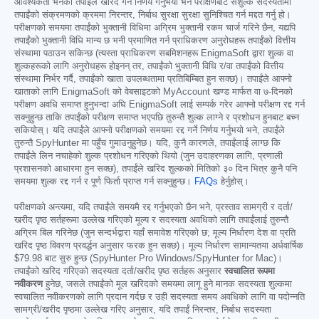
आवश्यकता भनेको तपाईंले खरिद गर्ने निर्णय गर्नुभयो भने परीक्षणबाट सशुल्क सदस्यतामा
तपाईंको संक्रमणको क्रममा निरन्तर, निर्बाध सुरक्षा सुरक्षा सुनिश्चित गर्न मद्दत गर्नु हो।
परीक्षणको समयमा तपाईंको भुक्तानी विधिमा अग्रिम भुक्तानी रकम चार्ज गरिने छैन, यद्यपि
तपाईंको भुक्तानी विधि मान्य छ भनी प्रमाणित गर्न प्राधिकरण अनुरोधहरू तपाईंको वित्तीय
संस्थामा पठाउन सकिन्छ (त्यस्ता प्राधिकरण सबमिशनहरू EnigmaSoft द्वारा शुल्क वा
शुल्कहरूको लागि अनुरोधहरू होइनन् तर, तपाईंको भुक्तानी विधि र/वा तपाईंको वित्तीय
संस्थामा निर्भर गर्दै, तपाईंको खाता उपलब्धतामा प्रतिबिम्बित हुन सक्छ)। तपाईंले आफ्नो
खाताको लागि EnigmaSoft को वेबसाइटको MyAccount खण्ड मार्फत वा ७-दिनको
परीक्षण अवधि समाप्त हुनुभन्दा अघि EnigmaSoft लाई सम्पर्क गरेर आफ्नो परीक्षण रद्द गर्न
सक्नुहुन्छ ताकि तपाईंको परीक्षण समाप्त भएपछि तुरुन्तै शुल्क लाग्ने र प्रशोधन हुनबाट बच्न
सकियोस्। यदि तपाईंले आफ्नो परीक्षणको समयमा रद्द गर्ने निर्णय गर्नुभयो भने, तपाईंले
तुरुन्तै SpyHunter मा पहुँच गुमाउनुहुनेछ। यदि, कुनै कारणले, तपाईंलाई लाग्छ कि
तपाईंले लिन नचाहेको शुल्क प्रशोधन गरिएको थियो (जुन उदाहरणका लागि, प्रणाली
प्रशासनको आधारमा हुन सक्छ), तपाईंले खरिद शुल्कको मितिको ३० दिन भित्र कुनै पनि
समयमा शुल्क रद्द गर्न र पूर्ण फिर्ता प्राप्त गर्न सक्नुहुन्छ।
FAQs
हेर्नुहोस्।
परीक्षणको अन्त्यमा, यदि तपाईंले समयमै रद्द गर्नुभएको छैन भने, प्रस्ताव सामग्री र दर्ता/
खरीद पृष्ठ सर्तहरूमा उल्लेख गरिएको मूल्य र सदस्यता अवधिको लागि तपाईंलाई तुरुन्तै
अग्रिम बिल गरिनेछ (जुन सन्दर्भद्वारा यहाँ समावेश गरिएको छ; मूल्य निर्धारण देश वा प्रति
खरिद पृष्ठ विवरण प्रवर्द्धन अनुसार फरक हुन सक्छ)। मूल्य निर्धारण सामान्यतया अर्धवार्षिक
$79.98
बाट सुरु हुन्छ (SpyHunter Pro Windows/SpyHunter for Mac)।
तपाईंको खरिद गरिएको सदस्यता दर्ता/खरीद पृष्ठ सर्तहरू अनुसार
स्वचालित रूपमा
नवीकरण
हुनेछ, जसले तपाईंको मूल खरिदको समयमा लागू हुने मानक सदस्यता शुल्कमा
स्वचालित नवीकरणको लागि प्रदान गर्दछ र उही सदस्यता समय अवधिको लागि वा पदोन्नति
सामग्री/खरीद पृष्ठमा उल्लेख गरिए अनुसार, यदि तपाईं निरन्तर, निर्बाध सदस्यता