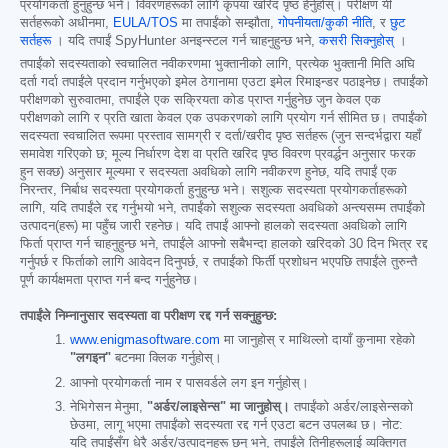
प्रयोगकर्ता हुनुहुन्छ भने। विवरणहरूको लागि कृपया खरिद पृष्ठ हेर्नुहोस्। परीक्षण यी
सर्तहरूको अधीनमा,
EULA/TOS
मा तपाईंको सम्झौता,
गोपनीयता/कुकी नीति
, र
छुट
सर्तहरू
। यदि तपाईं SpyHunter अनइन्स्टल गर्न चाहनुहुन्छ भने,
कसरी सिक्नुहोस्
।
तपाईंको सदस्यताको स्वचालित नवीकरणमा भुक्तानीको लागि, प्रत्येक भुक्तानी मिति अघि
दर्ता गर्दा तपाईंले प्रदान गर्नुभएको इमेल ठेगानामा एउटा इमेल रिमाइन्डर पठाइनेछ। तपाईंको
परीक्षणको सुरुवातमा, तपाईंले एक सक्रियता कोड प्राप्त गर्नुहुनेछ जुन केवल एक
परीक्षणको लागि र प्रति खाता केवल एक उपकरणको लागि प्रयोग गर्न सीमित छ। तपाईंको
सदस्यता स्वचालित रूपमा प्रस्ताव सामग्री र दर्ता/खरीद पृष्ठ सर्तहरू (जुन सन्दर्भद्वारा यहाँ
समावेश गरिएको छ; मूल्य निर्धारण देश वा प्रति खरिद पृष्ठ विवरण प्रवर्द्धन अनुसार फरक
हुन सक्छ) अनुसार मूल्यमा र सदस्यता अवधिको लागि नवीकरण हुनेछ, यदि तपाईं एक
निरन्तर, निर्बाध सदस्यता प्रयोगकर्ता हुनुहुन्छ भने। सशुल्क सदस्यता प्रयोगकर्ताहरूको
लागि, यदि तपाईंले रद्द गर्नुभयो भने, तपाईंको सशुल्क सदस्यता अवधिको अन्त्यसम्म तपाईंको
उत्पादन(हरू) मा पहुँच जारी रहनेछ। यदि तपाईं आफ्नो हालको सदस्यता अवधिको लागि
फिर्ता प्राप्त गर्न चाहनुहुन्छ भने, तपाईंले आफ्नो सबैभन्दा हालको खरिदको 30 दिन भित्र रद्द
गर्नुपर्छ र फिर्ताको लागि आवेदन दिनुपर्छ, र तपाईंको फिर्ती प्रशोधन भएपछि तपाईंले तुरुन्तै
पूर्ण कार्यक्षमता प्राप्त गर्न बन्द गर्नुहुनेछ।
तपाईंले निम्नानुसार सदस्यता वा परीक्षण रद्द गर्न सक्नुहुन्छ:
www.enigmasoftware.com
मा जानुहोस् र माथिल्लो दायाँ कुनामा रहेको
"लगइन"
बटनमा क्लिक गर्नुहोस्।
आफ्नो प्रयोगकर्ता नाम र पासवर्डले लग इन गर्नुहोस्।
नेभिगेसन मेनुमा,
"अर्डर/लाइसेन्स" मा जानुहोस्।
तपाईंको अर्डर/लाइसेन्सको
छेउमा, लागू भएमा तपाईंको सदस्यता रद्द गर्न एउटा बटन उपलब्ध छ। नोट:
यदि तपाईंसँग धेरै अर्डर/उत्पादनहरू छन् भने, तपाईंले तिनीहरूलाई व्यक्तिगत