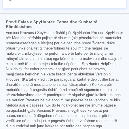
Provë Falas e SpyHunter: Terma dhe Kushte të
Rëndësishme
Versioni Provues i SpyHunter është për SpyHunter Pro ose SpyHunter
për Mac dhe përfshin pajisje të shumta (siç përcaktohet në materialet
promovuese/faqen e blerjes) për një periudhë prove 7-ditore, duke
ofruar funksionalitet gjithëpërfshirës të zbulimit dhe heqjes së
malware-it, mbrojtëse me performancë të lartë për të mbrojtur në
mënyrë aktive sistemin tuaj nga kërcënimet e malware-it dhe qasje në
ekipin tonë të mbështetjes teknike nëpërmjet SpyHunter HelpDesk.
Nuk do t'ju faturohet paraprakisht gjatë periudhës së provës,
megjithëse kërkohet një kartë krediti për të aktivizuar Versionin
Provues. (Kartat e kreditit të parapaguara, kartat e debitit dhe kartat
dhuratë mund të mos pranohen sipas kësaj oferte.) Kërkesa për
metodën tuaj të pagesës është të ndihmojë në sigurimin e mbrojtjes
së vazhdueshme dhe të pandërprerë të sigurisë gjatë kalimit tuaj nga
një Version Provues në një abonim me pagesë nëse vendosni të blini.
Metoda juaj e pagesës nuk do të ngarkohet me një shumë pagese
paraprakisht gjatë Versionit Provues, megjithëse kërkesat për
autorizim mund të dërgohen në institucionin tuaj financiar për të
verifikuar që metoda juaj e pagesës është e vlefshme (dorëzime të
tilla autorizimi nuk janë kërkesa për tarifa ose pagesa nga