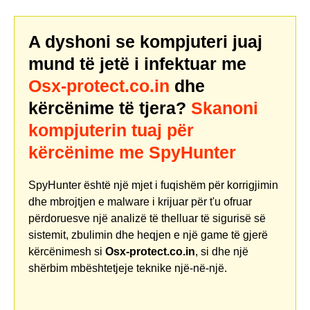
A dyshoni se kompjuteri juaj
mund të jetë i infektuar me
Osx-protect.co.in
dhe
kërcënime të tjera?
Skanoni
kompjuterin tuaj për
kërcënime me SpyHunter
SpyHunter është një mjet i fuqishëm për korrigjimin
dhe mbrojtjen e malware i krijuar për t'u ofruar
përdoruesve një analizë të thelluar të sigurisë së
sistemit, zbulimin dhe heqjen e një game të gjerë
kërcënimesh si
Osx-protect.co.in
, si dhe një
shërbim mbështetjeje teknike një-në-një.