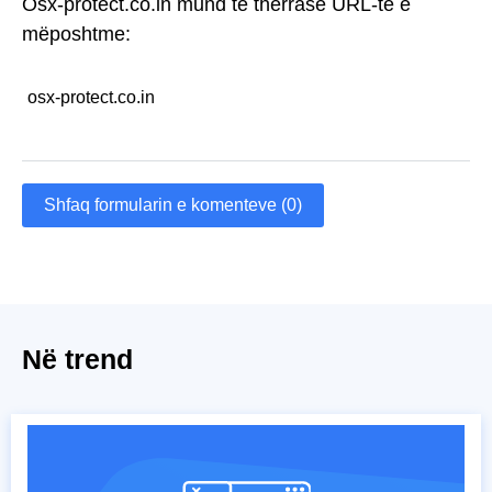
Osx-protect.co.in mund të thërrasë URL-të e
mëposhtme:
osx-protect.co.in
Shfaq formularin e komenteve (0)
Në trend