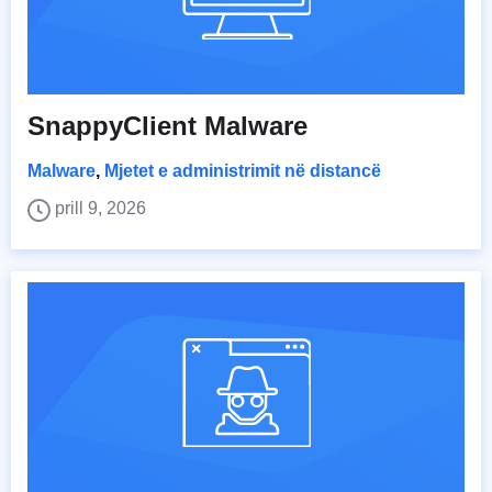
SnappyClient Malware
Malware
,
Mjetet e administrimit në distancë
prill 9, 2026