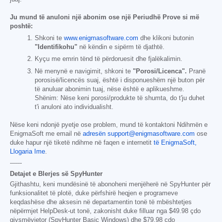
Ju mund të anuloni një abonim ose një Periudhë Prove si më
poshtë:
Shkoni te
www.enigmasoftware.com
dhe klikoni butonin
"Identifikohu"
në këndin e sipërm të djathtë.
Kyçu me emrin tënd të përdoruesit dhe fjalëkalimin.
Në menynë e navigimit, shkoni te
"Porosi/Licenca".
Pranë
porosisë/licencës suaj, është i disponueshëm një buton për
të anuluar abonimin tuaj, nëse është e aplikueshme.
Shënim: Nëse keni porosi/produkte të shumta, do t'ju duhet
t'i anuloni ato individualisht.
Nëse keni ndonjë pyetje ose problem, mund të kontaktoni Ndihmën e
EnigmaSoft me email në
adresën support@enigmasoftware.com
ose
duke hapur një tiketë ndihme në faqen e internetit
të EnigmaSoft,
Llogaria Ime
.
------
Detajet e Blerjes së SpyHunter
Gjithashtu, keni mundësinë të abonoheni menjëherë në SpyHunter për
funksionalitet të plotë, duke përfshirë heqjen e programeve
keqdashëse dhe aksesin në departamentin tonë të mbështetjes
nëpërmjet HelpDesk-ut tonë, zakonisht duke filluar nga
$49.98
çdo
gjysmëvjetor (SpyHunter Basic Windows) dhe
$79.98
çdo