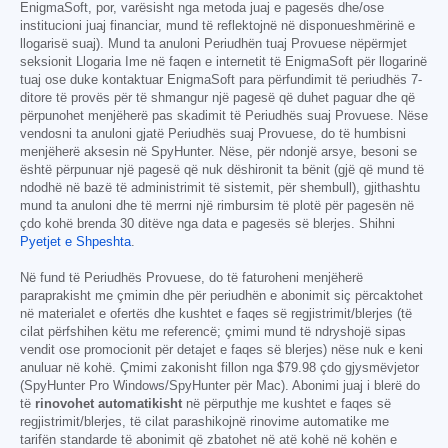
EnigmaSoft, por, varësisht nga metoda juaj e pagesës dhe/ose
institucioni juaj financiar, mund të reflektojnë në disponueshmërinë e
llogarisë suaj). Mund ta anuloni Periudhën tuaj Provuese nëpërmjet
seksionit Llogaria Ime në faqen e internetit të EnigmaSoft për llogarinë
tuaj ose duke kontaktuar EnigmaSoft para përfundimit të periudhës 7-
ditore të provës për të shmangur një pagesë që duhet paguar dhe që
përpunohet menjëherë pas skadimit të Periudhës suaj Provuese. Nëse
vendosni ta anuloni gjatë Periudhës suaj Provuese, do të humbisni
menjëherë aksesin në SpyHunter. Nëse, për ndonjë arsye, besoni se
është përpunuar një pagesë që nuk dëshironit ta bënit (gjë që mund të
ndodhë në bazë të administrimit të sistemit, për shembull), gjithashtu
mund ta anuloni dhe të merrni një rimbursim të plotë për pagesën në
çdo kohë brenda 30 ditëve nga data e pagesës së blerjes. Shihni
Pyetjet e Shpeshta
.
Në fund të Periudhës Provuese, do të faturoheni menjëherë
paraprakisht me çmimin dhe për periudhën e abonimit siç përcaktohet
në materialet e ofertës dhe kushtet e faqes së regjistrimit/blerjes (të
cilat përfshihen këtu me referencë; çmimi mund të ndryshojë sipas
vendit ose promocionit për detajet e faqes së blerjes) nëse nuk e keni
anuluar në kohë. Çmimi zakonisht fillon nga
$79.98
çdo gjysmëvjetor
(SpyHunter Pro Windows/SpyHunter për Mac). Abonimi juaj i blerë do
të
rinovohet automatikisht
në përputhje me kushtet e faqes së
regjistrimit/blerjes, të cilat parashikojnë rinovime automatike me
tarifën standarde të abonimit që zbatohet në atë kohë në kohën e