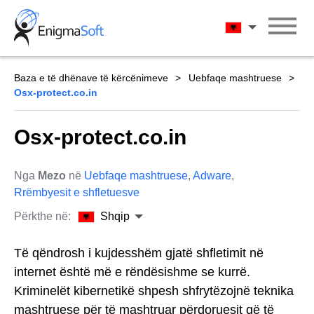
Skip
to
Shqip
content
Baza e të dhënave të kërcënimeve
Uebfaqe mashtruese
Osx-protect.co.in
Osx-protect.co.in
Nga
Mezo
në
Uebfaqe mashtruese
,
Adware
,
Rrëmbyesit e shfletuesve
Përkthe në:
Shqip
Të qëndrosh i kujdesshëm gjatë shfletimit në
internet është më e rëndësishme se kurrë.
Kriminelët kibernetikë shpesh shfrytëzojnë teknika
mashtruese për të mashtruar përdoruesit që të