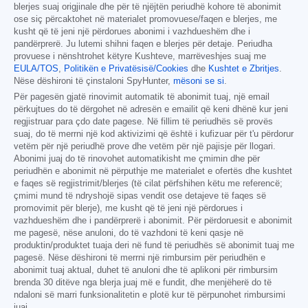
blerjes suaj origjinale dhe për të njëjtën periudhë kohore të abonimit
ose siç përcaktohet në materialet promovuese/faqen e blerjes, me
kusht që të jeni një përdorues abonimi i vazhdueshëm dhe i
pandërprerë. Ju lutemi shihni faqen e blerjes për detaje. Periudha
provuese i nënshtrohet këtyre Kushteve, marrëveshjes suaj me
EULA/TOS
,
Politikën e Privatësisë/Cookies
dhe
Kushtet e Zbritjes
.
Nëse dëshironi të çinstaloni SpyHunter,
mësoni se si
.
Për pagesën gjatë rinovimit automatik të abonimit tuaj, një email
përkujtues do të dërgohet në adresën e emailit që keni dhënë kur jeni
regjistruar para çdo date pagese. Në fillim të periudhës së provës
suaj, do të merrni një kod aktivizimi që është i kufizuar për t'u përdorur
vetëm për një periudhë prove dhe vetëm për një pajisje për llogari.
Abonimi juaj do të rinovohet automatikisht me çmimin dhe për
periudhën e abonimit në përputhje me materialet e ofertës dhe kushtet
e faqes së regjistrimit/blerjes (të cilat përfshihen këtu me referencë;
çmimi mund të ndryshojë sipas vendit ose detajeve të faqes së
promovimit për blerje), me kusht që të jeni një përdorues i
vazhdueshëm dhe i pandërprerë i abonimit. Për përdoruesit e abonimit
me pagesë, nëse anuloni, do të vazhdoni të keni qasje në
produktin/produktet tuaja deri në fund të periudhës së abonimit tuaj me
pagesë. Nëse dëshironi të merrni një rimbursim për periudhën e
abonimit tuaj aktual, duhet të anuloni dhe të aplikoni për rimbursim
brenda 30 ditëve nga blerja juaj më e fundit, dhe menjëherë do të
ndaloni së marri funksionalitetin e plotë kur të përpunohet rimbursimi
juaj.