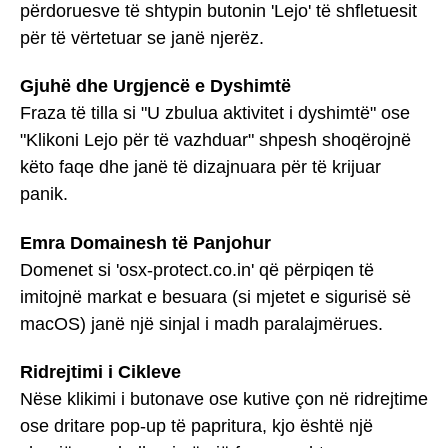
përdoruesve të shtypin butonin 'Lejo' të shfletuesit
për të vërtetuar se janë njerëz.
Gjuhë dhe Urgjencë e Dyshimtë
Fraza të tilla si "U zbulua aktivitet i dyshimtë" ose
"Klikoni Lejo për të vazhduar" shpesh shoqërojnë
këto faqe dhe janë të dizajnuara për të krijuar
panik.
Emra Domainesh të Panjohur
Domenet si 'osx-protect.co.in' që përpiqen të
imitojnë markat e besuara (si mjetet e sigurisë së
macOS) janë një sinjal i madh paralajmërues.
Ridrejtimi i Cikleve
Nëse klikimi i butonave ose kutive çon në ridrejtime
ose dritare pop-up të papritura, kjo është një