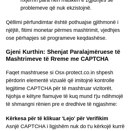
nxjerrin para nën maskën e zgjidhjes së
problemeve që nuk ekzistojnë.
Qëllimi përfundimtar është pothuajse gjithmonë i
njëjtë, fitimi monetar përmes mashtrimit, vjedhjes
ose përhapjes së programeve keqdashëse.
Gjeni Kurthin: Shenjat Paralajmëruese të
Mashtrimeve të Rreme me CAPTCHA
Faqet mashtruese si Osx-protect.co.in shpesh
përdorin elementë vizualë që imitojnë kontrolle
legjitime CAPTCHA për të mashtruar vizitorët.
Njohja e këtyre flamujve të kuq mund t'ju ndihmojë
të shmangni rënien pre e dredhive të ngjashme:
Kërkesa për të klikuar 'Lejo' për Verifikim
Asnjë CAPTCHA i ligjshëm nuk do t'u kërkojë kurrë