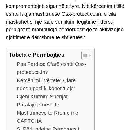
kompromentojnë sigurinë e tyre. Një kërcënim i tillë
është faqja mashtruese Osx-protect.co.in, e cila
maskohet si një faqe verifikimi legjitime ndërsa
përpiqet të manipulojë përdoruesit që të aktivizojnë
njoftimet e dëmshme të shfletuesit.
Tabela e Përmbajtjes
Pas Perdes: Çfarë është Osx-
protect.co.in?
Kërcënimi i vërtetë: Çfarë
ndodh pasi klikohet 'Lejo'
Gjeni Kurthin: Shenjat
Paralajmëruese të
Mashtrimeve të Rreme me
CAPTCHA
Si Përfundojnë Përdoruesit