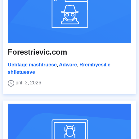
Forestrievic.com
Uebfaqe mashtruese
,
Adware
,
Rrëmbyesit e
shfletuesve
prill 3, 2026