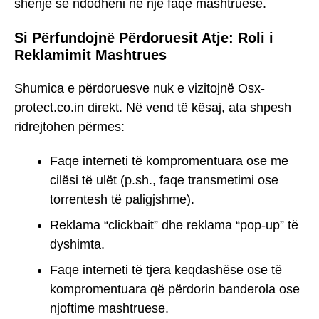
shenjë se ndodheni në një faqe mashtruese.
Si Përfundojnë Përdoruesit Atje: Roli i
Reklamimit Mashtrues
Shumica e përdoruesve nuk e vizitojnë Osx-
protect.co.in direkt. Në vend të kësaj, ata shpesh
ridrejtohen përmes:
Faqe interneti të kompromentuara ose me
cilësi të ulët (p.sh., faqe transmetimi ose
torrentesh të paligjshme).
Reklama “clickbait” dhe reklama “pop-up” të
dyshimta.
Faqe interneti të tjera keqdashëse ose të
kompromentuara që përdorin banderola ose
njoftime mashtruese.