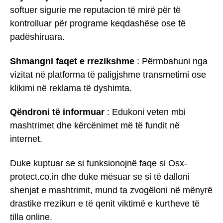
softuer sigurie me reputacion të mirë për të
kontrolluar për programe keqdashëse ose të
padëshiruara.
Shmangni faqet e rrezikshme
: Përmbahuni nga
vizitat në platforma të paligjshme transmetimi ose
klikimi në reklama të dyshimta.
Qëndroni të informuar
: Edukoni veten mbi
mashtrimet dhe kërcënimet më të fundit në
internet.
Duke kuptuar se si funksionojnë faqe si Osx-
protect.co.in dhe duke mësuar se si të dalloni
shenjat e mashtrimit, mund ta zvogëloni në mënyrë
drastike rrezikun e të qenit viktimë e kurtheve të
tilla online.