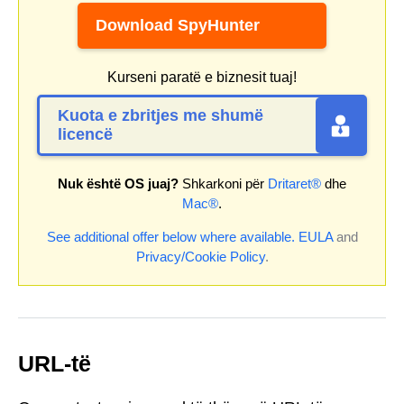
Download SpyHunter
Kurseni paratë e biznesit tuaj!
Kuota e zbritjes me shumë
licencë
Nuk është OS juaj?
Shkarkoni për
Dritaret®
dhe
Mac®
.
See additional offer below where available.
EULA
and
Privacy/Cookie Policy
.
URL-të