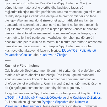
gjysmëvjetor (SpyHunter Pro Windows/SpyHunter për Mac) në
përputhje me materialet e ofertës dhe kushtet e faqes së
regjistrimit/blerjes (të cilat përfshihen këtu me referencë; çmimi mund
të ndryshojë sipas vendit ose detajeve të promovimit për çdo faqe
blerjeje). Abonimi juaj do
të rinovohet automatikisht
me tarifën
standarde të abonimit që zbatohet në atë kohë në kohën e abonimit
tuaj fillestar të blerjes dhe për të njëjtën periudhë kohore të abonimit
ose siç përcaktohet në materialet promovuese/faqen e blerjes, me
kusht që të jeni një përdorues i vazhdueshëm dhe i pandërprerë i
abonimit dhe për të cilin do të merrni një njoftim për tarifat e ardhshme
para skadimit të abonimit tuaj. Blerja e SpyHunter i nënshtrohet
kushteve dhe afateve në faqen e blerjes,
EULA/TOS
,
Politikës së
Privatësisë/Cookies
dhe
Kushteve të Zbritjes
.
------
Kushtet e Përgjithshme
Çdo blerje për SpyHunter me një çmim të zbritur është e vlefshme për
afatin e ofruar të abonimit me zbritje. Pas kësaj, çmimi standard i
zbatueshëm në atë kohë do të zbatohet për rinovimet automatike
dhe/ose blerjet e ardhshme. Çmimi mund të ndryshojë, megjithëse ne
do t'ju njoftojmë paraprakisht për ndryshimet e çmimeve.
Të gjitha versionet e SpyHunter i nënshtrohen pranimit tuaj të
EULA-
s/TOS-it
,
Politikës së Privatësisë/Cookie-ve
dhe
Kushteve të Zbritjes
.
Ju lutemi shihni gjithashtu
Pyetjet e Shpeshta
dhe
Kriteret e
Vlerësimit të Kërcënimeve
. Nëse dëshironi të çinstaloni SpyHunter,