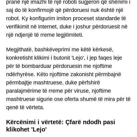
pranë një imazhi të një roboti sugjeron që shënimi i
saj do të konfirmojë që përdoruesi nuk është një
robot. Ky konfigurim imiton proceset standarde të
verifikimit në internet, duke i joshur përdoruesit në
një ndjenjë të rreme legjitimiteti.
Megjithatë, bashkëveprimi me këtë kërkesë,
konkretisht klikimi i butonit 'Lejo', i jep faqes leje
për të bombarduar përdoruesin me njoftime
ndërhyrëse. Këto njoftime zakonisht përmbajnë
përmbajtje mashtruese, duke përfshirë
paralajmërime të rreme për viruse, njoftime
mashtruese sigurie ose oferta shumë të mira për të
qenë të vërteta.
Kërcënimi i vërtetë: Çfarë ndodh pasi
klikohet 'Lejo'