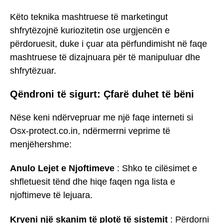
Këto teknika mashtruese të marketingut
shfrytëzojnë kuriozitetin ose urgjencën e
përdoruesit, duke i çuar ata përfundimisht në faqe
mashtruese të dizajnuara për të manipuluar dhe
shfrytëzuar.
Qëndroni të sigurt: Çfarë duhet të bëni
Nëse keni ndërvepruar me një faqe interneti si
Osx-protect.co.in, ndërmerrni veprime të
menjëhershme:
Anulo Lejet e Njoftimeve
: Shko te cilësimet e
shfletuesit tënd dhe hiqe faqen nga lista e
njoftimeve të lejuara.
Kryeni një skanim të plotë të sistemit
: Përdorni