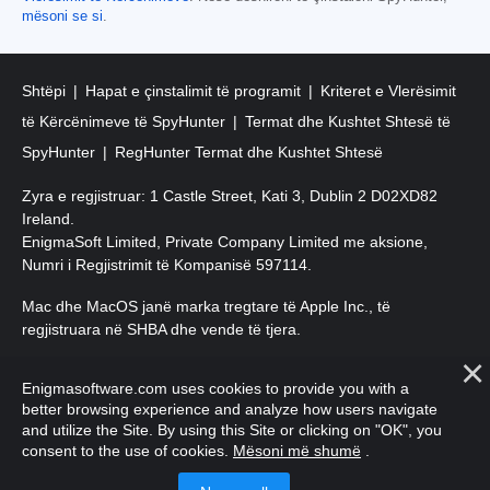
mësoni se si
.
Shtëpi
Hapat e çinstalimit të programit
Kriteret e Vlerësimit
të Kërcënimeve të SpyHunter
Termat dhe Kushtet Shtesë të
SpyHunter
RegHunter Termat dhe Kushtet Shtesë
Zyra e regjistruar: 1 Castle Street, Kati 3, Dublin 2 D02XD82
Ireland.
EnigmaSoft Limited, Private Company Limited me aksione,
Numri i Regjistrimit të Kompanisë 597114.
Mac dhe MacOS janë marka tregtare të Apple Inc., të
regjistruara në SHBA dhe vende të tjera.
E drejta e autorit 2016-
2026
. EnigmaSoft Ltd. Të gjitha të drejtat
Enigmasoftware.com uses cookies to provide you with a
e rezervuara.
better browsing experience and analyze how users navigate
and utilize the Site. By using this Site or clicking on "OK", you
consent to the use of cookies.
Mësoni më shumë
.