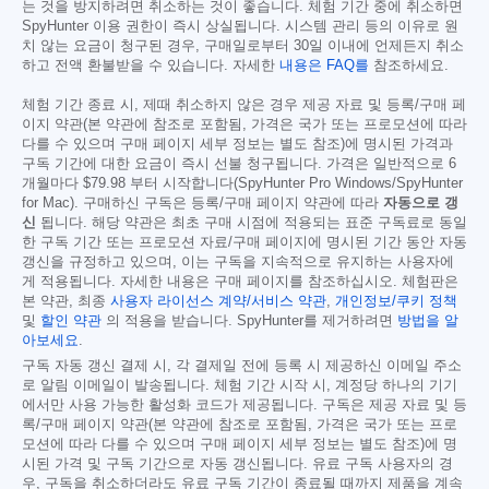
는 것을 방지하려면 취소하는 것이 좋습니다. 체험 기간 중에 취소하면
SpyHunter 이용 권한이 즉시 상실됩니다. 시스템 관리 등의 이유로 원
치 않는 요금이 청구된 경우, 구매일로부터 30일 이내에 언제든지 취소
하고 전액 환불받을 수 있습니다. 자세한
내용은 FAQ를
참조하세요.
체험 기간 종료 시, 제때 취소하지 않은 경우 제공 자료 및 등록/구매 페
이지 약관(본 약관에 참조로 포함됨, 가격은 국가 또는 프로모션에 따라
다를 수 있으며 구매 페이지 세부 정보는 별도 참조)에 명시된 가격과
구독 기간에 대한 요금이 즉시 선불 청구됩니다. 가격은 일반적으로 6
개월마다
$79.98
부터 시작합니다(SpyHunter Pro Windows/SpyHunter
for Mac). 구매하신 구독은 등록/구매 페이지 약관에 따라
자동으로 갱
신
됩니다. 해당 약관은 최초 구매 시점에 적용되는 표준 구독료로 동일
한 구독 기간 또는 프로모션 자료/구매 페이지에 명시된 기간 동안 자동
갱신을 규정하고 있으며, 이는 구독을 지속적으로 유지하는 사용자에
게 적용됩니다. 자세한 내용은 구매 페이지를 참조하십시오. 체험판은
본 약관, 최종
사용자 라이선스 계약/서비스 약관
,
개인정보/쿠키 정책
및
할인 약관
의 적용을 받습니다. SpyHunter를 제거하려면
방법을 알
아보세요
.
구독 자동 갱신 결제 시, 각 결제일 전에 등록 시 제공하신 이메일 주소
로 알림 이메일이 발송됩니다. 체험 기간 시작 시, 계정당 하나의 기기
에서만 사용 가능한 활성화 코드가 제공됩니다. 구독은 제공 자료 및 등
록/구매 페이지 약관(본 약관에 참조로 포함됨, 가격은 국가 또는 프로
모션에 따라 다를 수 있으며 구매 페이지 세부 정보는 별도 참조)에 명
시된 가격 및 구독 기간으로 자동 갱신됩니다. 유료 구독 사용자의 경
우, 구독을 취소하더라도 유료 구독 기간이 종료될 때까지 제품을 계속