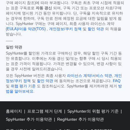
구매 페이지 참조)에 따라 부과됩니다. 구독은 최초 구매 시점에 적용되
는 표준 구독료로
자동 갱신
되며, 구독 기간 또는 프로모션 자료/구매
페이지에 명시된 기간 동안 유지됩니다. 단, 구독을 지속적으로 유지하
는 경우에 한하며, 구독 만료 전에 예정된 요금에 대한 알림을 받게 됩
니다. SpyHunter 구매는 구매 페이지, 최종 사용자 라이선스 계약
(EULA)/이용 약관(TOS)
,
개인정보/쿠키 정책
및
할인 약관
의 적용을
받습니다.
------
일반 약관
SpyHunter를 할인된 가격으로 구매하신 경우, 해당 할인 구독 기간 동
안 유효합니다. 이후에는 자동 갱신 및/또는 향후 구매 시 당시 적용되
는 표준 가격이 적용됩니다. 가격은 변경될 수 있으며, 변경 사항이 있
을 경우 사전에 알려드리겠습니다.
모든 SpyHunter 버전은 최종 사용자
라이선스 계약/서비스 약관
,
개인
정보/쿠키 정책
및
할인 약관
에 동의하는 조건으로 제공됩니다.
FAQ
및
위협 평가 기준
도 참조하십시오. SpyHunter를 제거하려면 제거
방
법을 알아보세요
.
홈페이지
프로그램 제거 단계
SpyHunter의 위협 평가 기준
SpyHunter 추가 이용약관
RegHunter 추가 이용약관