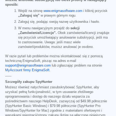
sposób:
Wejdź na stronę
www.enigmasoftware.com
i kliknij przycisk
„Zaloguj się”
w prawym górnym rogu.
Zaloguj się, podając swoją nazwę użytkownika i hasło.
W menu nawigacyjnym przejdź do
sekcji
„Zamówienie/Licencje”.
Obok zamówienia/licencji znajduje
się przycisk umożliwiający anulowanie subskrypcji, jeśli ma
to zastosowanie. Uwaga: jeśli masz wiele
zamówień/produktów, musisz anulować je osobno.
W razie pytań lub problemów można skontaktować się z pomocą
techniczną EnigmaSoft, pisząc na adres e-mail
support@enigmasoftware.com
lub zgłaszając problem na stronie
MyAccount firmy EnigmaSoft
.
------
Szczegóły zakupu SpyHunter
Możesz również natychmiast zasubskrybować SpyHunter, aby
uzyskać pełną funkcjonalność, w tym usuwanie złośliwego
oprogramowania i dostęp do naszego działu wsparcia za
pośrednictwem naszego HelpDesk, zazwyczaj od
$49.98
półrocznie
(SpyHunter Basic Windows) i
$79.98
półrocznie (SpyHunter Pro
Windows/SpyHunter for Mac) zgodnie z materiałami ofertowymi i
warunkami rejestracji/strony zakupu (które są włączone niniejszym