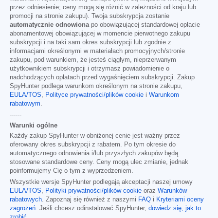
przez odniesienie; ceny mogą się różnić w zależności od kraju lub
promocji na stronie zakupu). Twoja subskrypcja zostanie
automatycznie odnowiona
po obowiązującej standardowej opłacie
abonamentowej obowiązującej w momencie pierwotnego zakupu
subskrypcji i na taki sam okres subskrypcji lub zgodnie z
informacjami określonymi w materiałach promocyjnych/stronie
zakupu, pod warunkiem, że jesteś ciągłym, nieprzerwanym
użytkownikiem subskrypcji i otrzymasz powiadomienie o
nadchodzących opłatach przed wygaśnięciem subskrypcji. Zakup
SpyHunter podlega warunkom określonym na stronie zakupu,
EULA/TOS
,
Polityce prywatności/plików cookie
i
Warunkom
rabatowym
.
------
Warunki ogólne
Każdy zakup SpyHunter w obniżonej cenie jest ważny przez
oferowany okres subskrypcji z rabatem. Po tym okresie do
automatycznego odnowienia i/lub przyszłych zakupów będą
stosowane standardowe ceny. Ceny mogą ulec zmianie, jednak
poinformujemy Cię o tym z wyprzedzeniem.
Wszystkie wersje SpyHunter podlegają akceptacji naszej umowy
EULA/TOS
,
Polityki prywatności/plików cookie
oraz
Warunków
rabatowych
. Zapoznaj się również z naszymi
FAQ
i
Kryteriami oceny
zagrożeń
. Jeśli chcesz odinstalować SpyHunter,
dowiedz się, jak to
zrobić
.