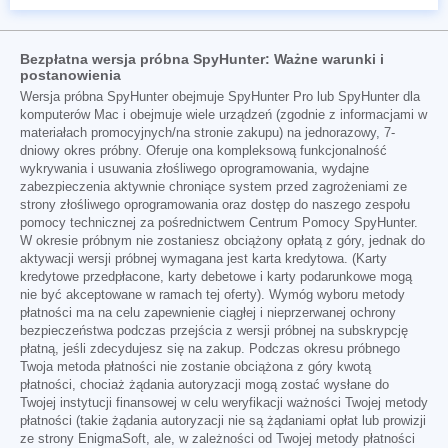
Bezpłatna wersja próbna SpyHunter: Ważne warunki i
postanowienia
Wersja próbna SpyHunter obejmuje SpyHunter Pro lub SpyHunter dla
komputerów Mac i obejmuje wiele urządzeń (zgodnie z informacjami w
materiałach promocyjnych/na stronie zakupu) na jednorazowy, 7-
dniowy okres próbny. Oferuje ona kompleksową funkcjonalność
wykrywania i usuwania złośliwego oprogramowania, wydajne
zabezpieczenia aktywnie chroniące system przed zagrożeniami ze
strony złośliwego oprogramowania oraz dostęp do naszego zespołu
pomocy technicznej za pośrednictwem Centrum Pomocy SpyHunter.
W okresie próbnym nie zostaniesz obciążony opłatą z góry, jednak do
aktywacji wersji próbnej wymagana jest karta kredytowa. (Karty
kredytowe przedpłacone, karty debetowe i karty podarunkowe mogą
nie być akceptowane w ramach tej oferty). Wymóg wyboru metody
płatności ma na celu zapewnienie ciągłej i nieprzerwanej ochrony
bezpieczeństwa podczas przejścia z wersji próbnej na subskrypcję
płatną, jeśli zdecydujesz się na zakup. Podczas okresu próbnego
Twoja metoda płatności nie zostanie obciążona z góry kwotą
płatności, chociaż żądania autoryzacji mogą zostać wysłane do
Twojej instytucji finansowej w celu weryfikacji ważności Twojej metody
płatności (takie żądania autoryzacji nie są żądaniami opłat lub prowizji
ze strony EnigmaSoft, ale, w zależności od Twojej metody płatności