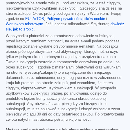
promocyjnych/na stronie zakupu, pod warunkiem, że jesteś ciągłym,
nieprzerwanym użytkownikiem subskrypcji. Szczegóły znajdziesz na
stronie zakupu. Okres próbny podlega niniejszym Warunkom, Twojej
zgodzie na
EULA/TOS
,
Polityce prywatności/plików cookie
i
Warunkom rabatowym
. Jeśli chcesz odinstalować SpyHunter,
dowiedz
się, jak to zrobić
.
W przypadku płatności za automatyczne odnowienie subskrypcji,
przed każdym terminem płatności, na adres e-mail podany podczas
rejestracji zostanie wysłane przypomnienie e-mailem. Na początku
okresu próbnego otrzymasz kod aktywacyjny, którego można użyć
tylko w jednym okresie próbnym i na jednym urządzeniu na konto.
Twoja subskrypcja zostanie automatycznie odnowiona po cenie i na
okres subskrypcji, zgodnie z materiałami ofertowymi oraz warunkami
na stronie rejestracji/zakupu (które są włączone do niniejszego
dokumentu przez odniesienie; ceny mogą się różnić w zależności od
kraju lub promocji na stronie zakupu), pod warunkiem, że jesteś
ciągłym, nieprzerwanym użytkownikiem subskrypcji. W przypadku
użytkowników subskrypcji płatnej, po anulowaniu, dostęp do
produktów będzie kontynuowany do końca okresu opłaconej
subskrypcji. Aby otrzymać zwrot pieniędzy za bieżący okres
subskrypcji, musisz anulować subskrypcję i złożyć wniosek o zwrot
pieniędzy w ciągu 30 dni od daty ostatniego zakupu. Po przetworzeniu
zwrotu natychmiast utracisz pełną funkcjonalność.
Możesz anulować subskrypcję lub okres próbny w następujący