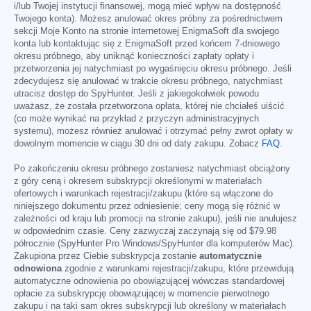
i/lub Twojej instytucji finansowej, mogą mieć wpływ na dostępność
Twojego konta). Możesz anulować okres próbny za pośrednictwem
sekcji Moje Konto na stronie internetowej EnigmaSoft dla swojego
konta lub kontaktując się z EnigmaSoft przed końcem 7-dniowego
okresu próbnego, aby uniknąć konieczności zapłaty opłaty i
przetworzenia jej natychmiast po wygaśnięciu okresu próbnego. Jeśli
zdecydujesz się anulować w trakcie okresu próbnego, natychmiast
utracisz dostęp do SpyHunter. Jeśli z jakiegokolwiek powodu
uważasz, że została przetworzona opłata, której nie chciałeś uiścić
(co może wynikać na przykład z przyczyn administracyjnych
systemu), możesz również anulować i otrzymać pełny zwrot opłaty w
dowolnym momencie w ciągu 30 dni od daty zakupu. Zobacz
FAQ
.
Po zakończeniu okresu próbnego zostaniesz natychmiast obciążony
z góry ceną i okresem subskrypcji określonymi w materiałach
ofertowych i warunkach rejestracji/zakupu (które są włączone do
niniejszego dokumentu przez odniesienie; ceny mogą się różnić w
zależności od kraju lub promocji na stronie zakupu), jeśli nie anulujesz
w odpowiednim czasie. Ceny zazwyczaj zaczynają się od
$79.98
półrocznie (SpyHunter Pro Windows/SpyHunter dla komputerów Mac).
Zakupiona przez Ciebie subskrypcja zostanie
automatycznie
odnowiona
zgodnie z warunkami rejestracji/zakupu, które przewidują
automatyczne odnowienia po obowiązującej wówczas standardowej
opłacie za subskrypcję obowiązującej w momencie pierwotnego
zakupu i na taki sam okres subskrypcji lub określony w materiałach