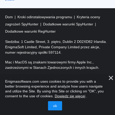
Dom
Kroki odinstalowywania programu
Kryteria oceny
zagrożeń SpyHunter
Dodatkowe warunki SpyHunter
Dodatkowe warunki RegHunter
Siedziba: 1 Castle Street, 3. piętro, Dublin 2 D02XD82 Irlandia.
EnigmaSoft Limited, Private Company Limited przez akcje,
numer rejestracyjny spółki 597114.
Mac i MacOS są znakami towarowymi firmy Apple Inc.,
zastrzeżonymi w Stanach Zjednoczonych i innych krajach.
Prawa autorskie 2016-
2026
. EnigmaSoft Ltd. Wszelkie prawa
Enigmasoftware.com uses cookies to provide you with a
zastrzeżone.
better browsing experience and analyze how users navigate
and utilize the Site. By using this Site or clicking on "OK", you
consent to the use of cookies.
Dowiedz się więcej
.