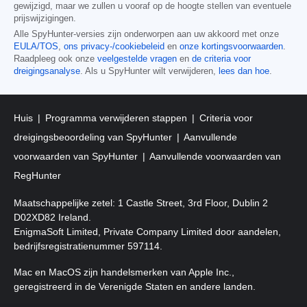
gewijzigd, maar we zullen u vooraf op de hoogte stellen van eventuele
prijswijzigingen.
Alle SpyHunter-versies zijn onderworpen aan uw akkoord met onze
EULA/TOS
,
ons privacy-/cookiebeleid
en
onze kortingsvoorwaarden
.
Raadpleeg ook onze
veelgestelde vragen
en
de criteria voor
dreigingsanalyse
. Als u SpyHunter wilt verwijderen,
lees dan hoe
.
Huis
Programma verwijderen stappen
Criteria voor
dreigingsbeoordeling van SpyHunter
Aanvullende
voorwaarden van SpyHunter
Aanvullende voorwaarden van
RegHunter
Maatschappelijke zetel: 1 Castle Street, 3rd Floor, Dublin 2
D02XD82 Ireland.
EnigmaSoft Limited, Private Company Limited door aandelen,
bedrijfsregistratienummer 597114.
Mac en MacOS zijn handelsmerken van Apple Inc.,
geregistreerd in de Verenigde Staten en andere landen.