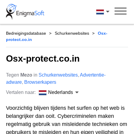
Skip
to
Nederlands
content
Bedreigingsdatabase
Schurkenwebsites
Osx-
protect.co.in
Osx-protect.co.in
Tegen
Mezo
in
Schurkenwebsites
,
Advertentie-
adware
,
Browserkapers
Vertalen naar:
Nederlands
Voorzichtig blijven tijdens het surfen op het web is
belangrijker dan ooit. Cybercriminelen maken
regelmatig gebruik van misleidende technieken om
gebruikers te misleiden en hun eigen veiligheid in