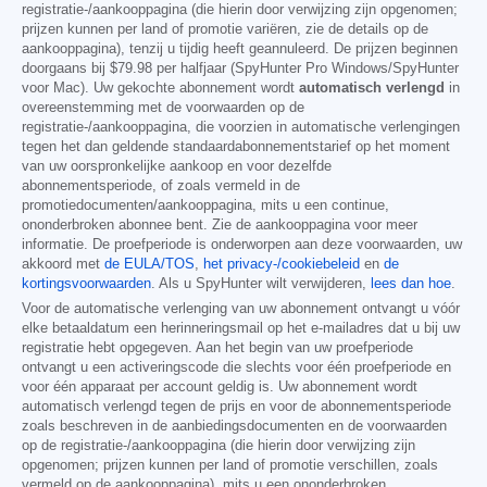
registratie-/aankooppagina (die hierin door verwijzing zijn opgenomen;
prijzen kunnen per land of promotie variëren, zie de details op de
aankooppagina), tenzij u tijdig heeft geannuleerd. De prijzen beginnen
doorgaans bij
$79.98
per halfjaar (SpyHunter Pro Windows/SpyHunter
voor Mac). Uw gekochte abonnement wordt
automatisch verlengd
in
overeenstemming met de voorwaarden op de
registratie-/aankooppagina, die voorzien in automatische verlengingen
tegen het dan geldende standaardabonnementstarief op het moment
van uw oorspronkelijke aankoop en voor dezelfde
abonnementsperiode, of zoals vermeld in de
promotiedocumenten/aankooppagina, mits u een continue,
ononderbroken abonnee bent. Zie de aankooppagina voor meer
informatie. De proefperiode is onderworpen aan deze voorwaarden, uw
akkoord met
de EULA/TOS
,
het privacy-/cookiebeleid
en
de
kortingsvoorwaarden
. Als u SpyHunter wilt verwijderen,
lees dan hoe
.
Voor de automatische verlenging van uw abonnement ontvangt u vóór
elke betaaldatum een herinneringsmail op het e-mailadres dat u bij uw
registratie hebt opgegeven. Aan het begin van uw proefperiode
ontvangt u een activeringscode die slechts voor één proefperiode en
voor één apparaat per account geldig is. Uw abonnement wordt
automatisch verlengd tegen de prijs en voor de abonnementsperiode
zoals beschreven in de aanbiedingsdocumenten en de voorwaarden
op de registratie-/aankooppagina (die hierin door verwijzing zijn
opgenomen; prijzen kunnen per land of promotie verschillen, zoals
vermeld op de aankooppagina), mits u een ononderbroken