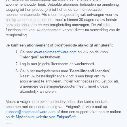
abonnementhouder bent. Betaalde abonnees behouden na annulering
toegang tot hun product(en) tot het einde van hun betaalde
abonnementsperiode. Als u een terugbetaling wilt ontvangen voor uw
huidige abonnementsperiode, moet u binnen 30 dagen na uw laatste
aankoop annuleren en een terugbetaling aanvragen. De volledige
functionaliteit van uw abonnement vervalt direct na verwerking van de
terugbetaling.
Je kunt een abonnement of proefperiode als volgt annuleren:
Ga naar
www.enigmasoftware.com
en klik op de knop
"Inloggen"
rechtsboven.
Log in met je gebruikersnaam en wachtwoord.
Ga in het navigatiemenu naar
'Bestellingen/Licenties'.
Naast uw bestelling/licentie vindt u een knop om uw
abonnement te annuleren, indien van toepassing. Let op: als
u meerdere bestellingen/producten heeft, moet u deze
afzonderlijk annuleren.
Mocht u vragen of problemen ondervinden, dan kunt u contact
opnemen met de ondersteuning van EnigmaSoft via e-mail op
support@enigmasoftware.com
of door een supportticket aan te maken
op
de MyAccount-website van EnigmaSoft
.
------