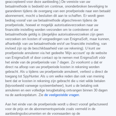
geaccepteerd voor deze aanbieding.) De vereiste van uw
betaalmethode is bedoeld om continue, ononderbroken beveiliging te
garanderen tijdens de overgang van een proefperiode naar een betaald
abonnement, mocht u besluiten dit aan te schaffen. Er wordt geen
bedrag vooraf van uw betaalmethode afgeschreven tijdens de
proefperiode, hoewel er mogelijk autorisatieverzoeken naar uw
financiële instelling worden verzonden om te controleren of uw
betaalmethode geldig is (dergelijke autorisatieverzoeken zijn geen
verzoeken om kosten of vergoedingen van EnigmaSoft, maar kunnen,
afhankelijk van uw betaalmethode en/of uw financiële instelling, van
invloed zijn op de beschikbaarheid van uw rekening). U kunt uw
proefperiode annuleren via het gedeelte 'Mijn account' op de website
van EnigmaSoft of door contact op te nemen met EnigmaSoft vóór
het einde van de proefperiode van 7 dagen. Zo voorkomt u dat er
direct na afloop van uw proefperiode kosten in rekening worden
gebracht. Als u tijdens uw proefperiode annuleert, verliest u direct de
toegang tot SpyHunter. Als u om welke reden dan ook van mening
bent dat er kosten in rekening zijn gebracht die u niet wilde betalen
(bijvoorbeeld vanwege systeembeheer), kunt u de betaling ook
annuleren en een volledige terugbetaling ontvangen binnen 30 dagen
na de aankoopdatum. Zie
de veelgestelde vragen
.
Aan het einde van de proefperiode wordt u direct vooraf gefactureerd
voor de prijs en de abonnementsperiode zoals vermeld in de
aanbiedingsdocumenten en de voorwaarden op de