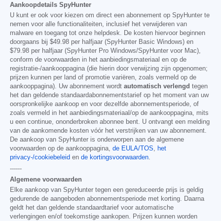
Aankoopdetails SpyHunter
U kunt er ook voor kiezen om direct een abonnement op SpyHunter te
nemen voor alle functionaliteiten, inclusief het verwijderen van
malware en toegang tot onze helpdesk. De kosten hiervoor beginnen
doorgaans bij
$49.98
per halfjaar (SpyHunter Basic Windows) en
$79.98
per halfjaar (SpyHunter Pro Windows/SpyHunter voor Mac),
conform de voorwaarden in het aanbiedingsmateriaal en op de
registratie-/aankooppagina (die hierin door verwijzing zijn opgenomen;
prijzen kunnen per land of promotie variëren, zoals vermeld op de
aankooppagina). Uw abonnement wordt
automatisch verlengd
tegen
het dan geldende standaardabonnementstarief op het moment van uw
oorspronkelijke aankoop en voor dezelfde abonnementsperiode, of
zoals vermeld in het aanbiedingsmateriaal/op de aankooppagina, mits
u een continue, ononderbroken abonnee bent. U ontvangt een melding
van de aankomende kosten vóór het verstrijken van uw abonnement.
De aankoop van SpyHunter is onderworpen aan de algemene
voorwaarden op de aankooppagina,
de EULA/TOS
,
het
privacy-/cookiebeleid
en
de kortingsvoorwaarden
.
------
Algemene voorwaarden
Elke aankoop van SpyHunter tegen een gereduceerde prijs is geldig
gedurende de aangeboden abonnementsperiode met korting. Daarna
geldt het dan geldende standaardtarief voor automatische
verlengingen en/of toekomstige aankopen. Prijzen kunnen worden