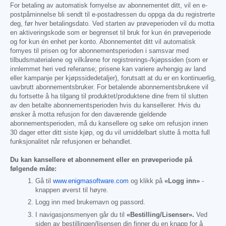
For betaling av automatisk fornyelse av abonnementet ditt, vil en e-
postpåminnelse bli sendt til e-postadressen du oppga da du registrerte
deg, før hver betalingsdato. Ved starten av prøveperioden vil du motta
en aktiveringskode som er begrenset til bruk for kun én prøveperiode
og for kun én enhet per konto. Abonnementet ditt vil automatisk
fornyes til prisen og for abonnementsperioden i samsvar med
tilbudsmaterialene og vilkårene for registrerings-/kjøpssiden (som er
innlemmet heri ved referanse; prisene kan variere avhengig av land
eller kampanje per kjøpssidedetaljer), forutsatt at du er en kontinuerlig,
uavbrutt abonnementsbruker. For betalende abonnementsbrukere vil
du fortsette å ha tilgang til produktet/produktene dine frem til slutten
av den betalte abonnementsperioden hvis du kansellerer. Hvis du
ønsker å motta refusjon for den daværende gjeldende
abonnementsperioden, må du kansellere og søke om refusjon innen
30 dager etter ditt siste kjøp, og du vil umiddelbart slutte å motta full
funksjonalitet når refusjonen er behandlet.
Du kan kansellere et abonnement eller en prøveperiode på
følgende måte:
Gå til
www.enigmasoftware.com
og klikk på
«Logg inn»
-
knappen øverst til høyre.
Logg inn med brukernavn og passord.
I navigasjonsmenyen går du til
«Bestilling/Lisenser».
Ved
siden av bestillingen/lisensen din finner du en knapp for å