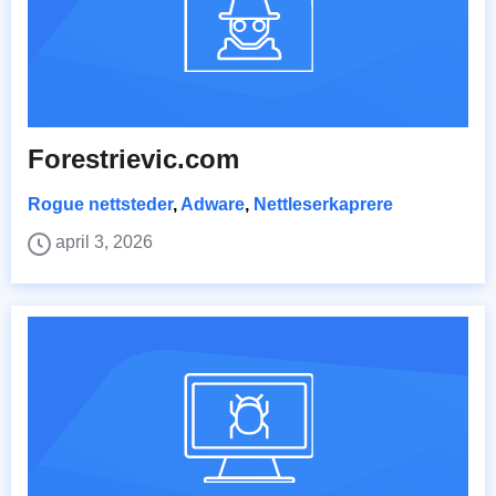
Forestrievic.com
Rogue nettsteder
,
Adware
,
Nettleserkaprere
april 3, 2026