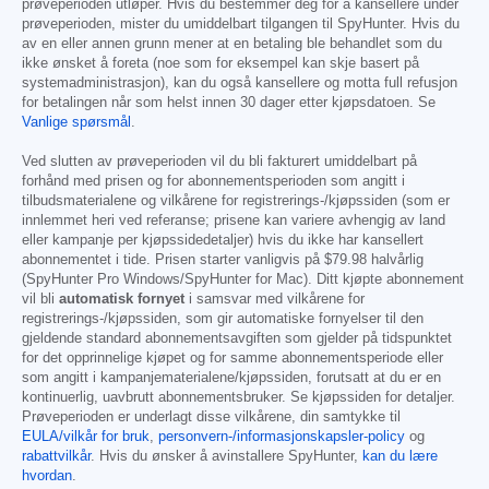
prøveperioden utløper. Hvis du bestemmer deg for å kansellere under
prøveperioden, mister du umiddelbart tilgangen til SpyHunter. Hvis du
av en eller annen grunn mener at en betaling ble behandlet som du
ikke ønsket å foreta (noe som for eksempel kan skje basert på
systemadministrasjon), kan du også kansellere og motta full refusjon
for betalingen når som helst innen 30 dager etter kjøpsdatoen. Se
Vanlige spørsmål
.
Ved slutten av prøveperioden vil du bli fakturert umiddelbart på
forhånd med prisen og for abonnementsperioden som angitt i
tilbudsmaterialene og vilkårene for registrerings-/kjøpssiden (som er
innlemmet heri ved referanse; prisene kan variere avhengig av land
eller kampanje per kjøpssidedetaljer) hvis du ikke har kansellert
abonnementet i tide. Prisen starter vanligvis på
$79.98
halvårlig
(SpyHunter Pro Windows/SpyHunter for Mac). Ditt kjøpte abonnement
vil bli
automatisk fornyet
i samsvar med vilkårene for
registrerings-/kjøpssiden, som gir automatiske fornyelser til den
gjeldende standard abonnementsavgiften som gjelder på tidspunktet
for det opprinnelige kjøpet og for samme abonnementsperiode eller
som angitt i kampanjematerialene/kjøpssiden, forutsatt at du er en
kontinuerlig, uavbrutt abonnementsbruker. Se kjøpssiden for detaljer.
Prøveperioden er underlagt disse vilkårene, din samtykke til
EULA/vilkår for bruk
,
personvern-/informasjonskapsler-policy
og
rabattvilkår
. Hvis du ønsker å avinstallere SpyHunter,
kan du lære
hvordan
.