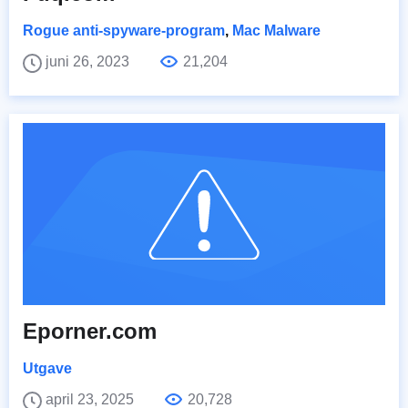
Rogue anti-spyware-program
,
Mac Malware
juni 26, 2023
21,204
Eporner.com
Utgave
april 23, 2025
20,728