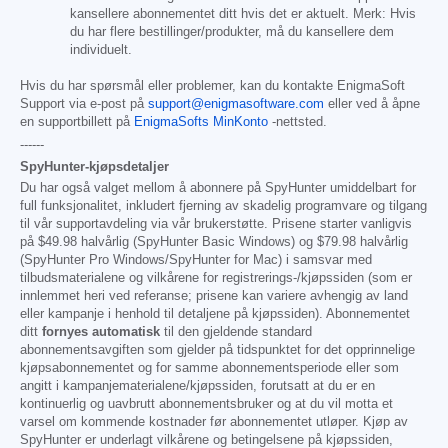
kansellere abonnementet ditt hvis det er aktuelt. Merk: Hvis
du har flere bestillinger/produkter, må du kansellere dem
individuelt.
Hvis du har spørsmål eller problemer, kan du kontakte EnigmaSoft
Support via e-post på
support@enigmasoftware.com
eller ved å åpne
en supportbillett på
EnigmaSofts MinKonto
-nettsted.
------
SpyHunter-kjøpsdetaljer
Du har også valget mellom å abonnere på SpyHunter umiddelbart for
full funksjonalitet, inkludert fjerning av skadelig programvare og tilgang
til vår supportavdeling via vår brukerstøtte. Prisene starter vanligvis
på
$49.98
halvårlig (SpyHunter Basic Windows) og
$79.98
halvårlig
(SpyHunter Pro Windows/SpyHunter for Mac) i samsvar med
tilbudsmaterialene og vilkårene for registrerings-/kjøpssiden (som er
innlemmet heri ved referanse; prisene kan variere avhengig av land
eller kampanje i henhold til detaljene på kjøpssiden). Abonnementet
ditt
fornyes automatisk
til den gjeldende standard
abonnementsavgiften som gjelder på tidspunktet for det opprinnelige
kjøpsabonnementet og for samme abonnementsperiode eller som
angitt i kampanjematerialene/kjøpssiden, forutsatt at du er en
kontinuerlig og uavbrutt abonnementsbruker og at du vil motta et
varsel om kommende kostnader før abonnementet utløper. Kjøp av
SpyHunter er underlagt vilkårene og betingelsene på kjøpssiden,