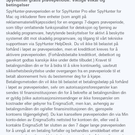
betingelser
SpyHunter-prøveperioden er for SpyHunter Pro eller SpyHunter for
Mac og inkluderer flere enheter (som angitt på
reklamemateriell/kjøpssiden) for en engangs 7-dagers prøveperiode,
som tilbyr omfattende funksjonalitet for deteksjon og fjerning av
skadelig programvare, høytytende beskyttelser for aktivt å beskytte
systemet ditt mot skadelig programvare, og tilgang til vårt tekniske
supportteam via SpyHunter HelpDesk. Du vil ikke bli belastet på
forhånd i løpet av prøveperioden, men et kredittkort kreves for å
aktivere prøveperioden. (Forhåndsbetalte kredittkort, debetkort og
gavekort godtas kanskje ikke under dette tilbudet.) Kravet til
betalingsmåten din er for å bidra til å sikre kontinuerlig, uavbrutt
sikkerhetsbeskyttelse under overgangen fra en prøveperiode til et
betalt abonnement hvis du bestemmer deg for å kjøpe.
Betalingsmetoden din vil ikke bli belastet et betalingsbeløp på forhånd
i løpet av prøveperioden, selv om autorisasjonsforespørsler kan
sendes til finansinstitusjonen din for å bekrefte at betalingsmåten din
er gyldig (slike autorisasjonsinnsendinger er ikke forespørsler om
kostnader eller gebyrer fra EnigmaSoft, men kan, avhengig av
betalingsmåten din og/eller finansinstitusjonen din, gjenspeile
kontoens tilgjengelighet). Du kan kansellere prøveperioden din via Min
konto-delen av EnigmaSofts nettsted for kontoen din, eller ved å
kontakte EnigmaSoft før slutten av den 7 dager lange prøveperioden
for å unngå at en betaling forfaller og behandles umiddelbart etter at