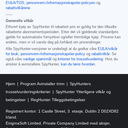
EULA/TOS
,
personvern-/informasjonskapsler-policyen
og
rabattvilkårene
.
------
Generelle vilkår
Ethvert kjøp av SpyHunter til rabattert pris er gyldig for den tilbudte
rabatterte abonnementsperioden. Etter det vil gjeldende standardpris
gjelde for automatiske fornyelser og/eller fremtidige kjøp. Prisene kan
endres, men vi vil varsle deg på forhånd om prisendringer.
Alle SpyHunter-versjoner er underlagt at du godtar våre
EULA/vilkår
for bruk
,
personvern-/informasjonskapsler-policy
og
rabattvilkår
. Se
også våre
vanlige spørsmål
og
kriterier for trusselvurdering
. Hvis du
ønsker å avinstallere SpyHunter,
kan du lære hvordan
.
Hjem
Program Avinstaller trinn
SpyHunters
trusselvurderingskriterier
SpyHunter Ytterligere vilkår og
betingelser
RegHunter Tilleggsbetingelser
Registrert kontor: 1 Castle Street, 3. etasje, Dublin 2 D02XD82
Irland.
EnigmaSoft Limited, Private Company Limited med aksjer,