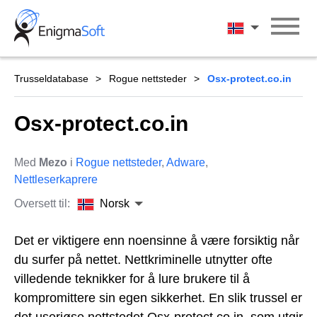
Skip
to
Norsk
content
Trusseldatabase
Rogue nettsteder
Osx-protect.co.in
Osx-protect.co.in
Med
Mezo
i
Rogue nettsteder
,
Adware
,
Nettleserkaprere
Oversett til:
Norsk
Det er viktigere enn noensinne å være forsiktig når
du surfer på nettet. Nettkriminelle utnytter ofte
villedende teknikker for å lure brukere til å
kompromittere sin egen sikkerhet. En slik trussel er
det useriøse nettstedet Osx-protect.co.in, som utgir