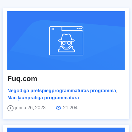
Fuq.com
Negodīga pretspiegprogrammatūras programma
,
Mac ļaunprātīga programmatūra
jūnijā 26, 2023
21,204