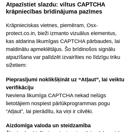
Atpazīstiet slazdu: viltus CAPTCHA
krāpniecības brīdinājuma pazīmes
Krāpnieciskas vietnes, piemēram, Osx-
protect.co.in, bieži izmanto vizuālus elementus,
kas atdarina likumīgas CAPTCHA pārbaudes, lai
maldinātu apmeklētājus. Šo brīdinošos signālu
atpazīšana var palīdzēt izvairīties no līdzīgu triku
sižetiem:
Pieprasījumi noklikšķināt uz “Atļaut”, lai veiktu
verifikāciju
Neviena likumīga CAPTCHA nekad nelūgs
lietotājiem nospiest pārlūkprogrammas pogu
“Atļaut”, lai pierādītu, ka viņi ir cilvēki.
Aizdomīga valoda un steidzamība