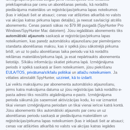
priekšapmaksa par cenu un abonēšanas periodu, kā norādīts
piedāvājuma materiālos un reģistrācijas/pirkuma lapas noteikumos
(kas ir iekļauti šeit ar atsauci; cenas var atšķirties atkarībā no valsts
vai akcijas katras pirkuma lapas detaļās), ja neesat savlaicīgi atcēlis
abonementu. Cenas parasti sākas no
$79.98
pusgadā (SpyHunter Pro
Windows/SpyHunter Mac datoriem). Jūsu iegādātais abonements tiks
automātiski atjaunots
saskaņā ar reģistrācijas/pirkuma lapas
noteikumiem, kas paredz automātisku atjaunošanu par piemērojamo
standarta abonēšanas maksu, kas ir spēkā jūsu sākotnējā pirkuma
brīdī, un uz to pašu abonēšanas laika periodu vai kā norādīts
reklāmas materiālos/pirkuma lapā, ja esat nepārtraukts abonementa
lietotājs. Sīkāku informāciju skatiet pirkuma lapā. Izmēģinājuma
periods ir spēkā saskaņā ar šiem noteikumiem, jūsu piekrišanu
EULA/TOS
,
privātuma/sīkfailu politikai
un
atlaižu noteikumiem
. Ja
vēlaties atinstalēt SpyHunter,
uzziniet, kā to izdarīt
.
Lai veiktu maksājumu par abonementa automātisko atjaunošanu,
pirms katra maksājuma datuma uz jūsu reģistrācijas laikā norādīto e-
pasta adresi tiks nosūtīts atgādinājuma e-pasts. Izmēģinājuma
perioda sākumā jūs saņemsiet aktivizācijas kodu, ko var izmantot
tikai vienam izmēģinājuma periodam un tikai vienai ierīcei katrā kontā.
Jūsu abonements tiks automātiski atjaunots par cenu un uz
abonēšanas periodu saskaņā ar piedāvājuma materiāliem un
reģistrācijas/pirkuma lapas noteikumiem (kas ir iekļauti šeit ar atsauci;
cenas var atšķirties atkarībā no valsts vai akcijas katras iegādes