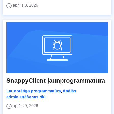
aprīlis 3, 2026
SnappyClient ļaunprogrammatūra
Ļaunprātīga programmatūra
,
Attālās
administrēšanas rīki
aprīlis 9, 2026