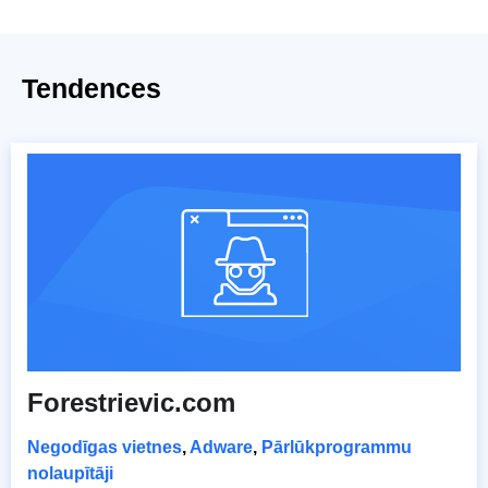
Tendences
Forestrievic.com
Negodīgas vietnes
,
Adware
,
Pārlūkprogrammu
nolaupītāji