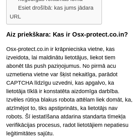
Esiet drošībā: kas jums jādara
URL
Aiz priekškara: Kas ir Osx-protect.co.in?
Osx-protect.co.in ir krāpnieciska vietne, kas
izveidota, lai maldinātu lietotājus, liekot tiem
abonēt tās push paziņojumus. No pirmā acu
uzmetiena vietne var šķist nekaitīga, parādot
CAPTCHA līdzīgu uzvedni, kas apgalvo, ka
lietotāja tīklā ir konstatēta aizdomīga darbība.
Izvēles rūtiņa blakus robota attēlam liek domāt, ka,
atzīmējot to, tiks apstiprināts, ka lietotājs nav
robots. Šī iestatīšana atdarina standarta tīmekļa
verifikācijas procesus, radot lietotājiem nepatiesu
leģitimitātes sajūtu.