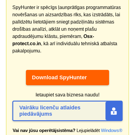
SpyHunter ir spēcīgs ļaunprātīgas programmatūras
novēršanas un aizsardzības rīks, kas izstrādāts, lai
palīdzētu lietotājiem sniegt padziļinātu sistēmas
drošības analīzi, atklāt un noņemt plašu
apdraudējumu klāstu, piemēram,
Osx-
protect.co.in
, kā arī individuālu tehniskā atbalsta
pakalpojumu.
Download SpyHunter
Ietaupiet sava biznesa naudu!
Vairāku licenču atlaides
piedāvājums
Vai nav jūsu operētājsistēma?
Lejupielādēt
Windows®