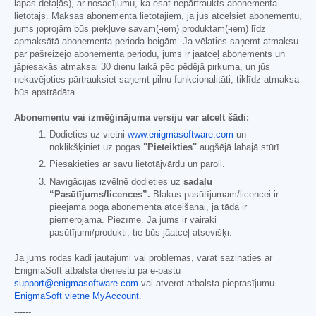
lapas detaļās), ar nosacījumu, ka esat nepārtraukts abonementa
lietotājs. Maksas abonementa lietotājiem, ja jūs atcelsiet abonementu,
jums joprojām būs piekļuve savam(-iem) produktam(-iem) līdz
apmaksātā abonementa perioda beigām. Ja vēlaties saņemt atmaksu
par pašreizējo abonementa periodu, jums ir jāatceļ abonements un
jāpiesakās atmaksai 30 dienu laikā pēc pēdējā pirkuma, un jūs
nekavējoties pārtrauksiet saņemt pilnu funkcionalitāti, tiklīdz atmaksa
būs apstrādāta.
Abonementu vai izmēģinājuma versiju var atcelt šādi:
Dodieties uz vietni
www.enigmasoftware.com
un
noklikšķiniet uz pogas
"Pieteikties"
augšējā labajā stūrī.
Piesakieties ar savu lietotājvārdu un paroli.
Navigācijas izvēlnē dodieties uz
sadaļu
“Pasūtījums/licences”.
Blakus pasūtījumam/licencei ir
pieejama poga abonementa atcelšanai, ja tāda ir
piemērojama. Piezīme. Ja jums ir vairāki
pasūtījumi/produkti, tie būs jāatceļ atsevišķi.
Ja jums rodas kādi jautājumi vai problēmas, varat sazināties ar
EnigmaSoft atbalsta dienestu pa e-pastu
support@enigmasoftware.com
vai atverot atbalsta pieprasījumu
EnigmaSoft vietnē MyAccount
.
------