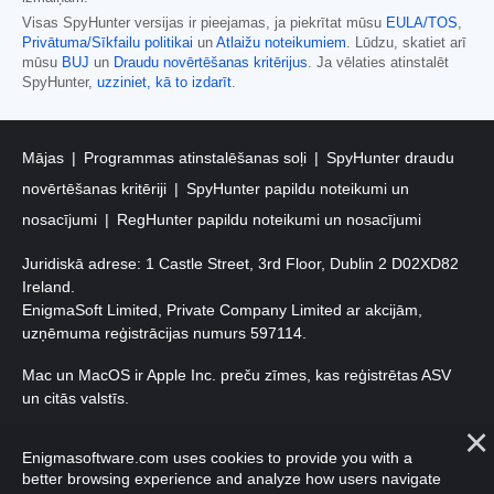
Visas SpyHunter versijas ir pieejamas, ja piekrītat mūsu
EULA/TOS
,
Privātuma/Sīkfailu politikai
un
Atlaižu noteikumiem
. Lūdzu, skatiet arī
mūsu
BUJ
un
Draudu novērtēšanas kritērijus
. Ja vēlaties atinstalēt
SpyHunter,
uzziniet, kā to izdarīt
.
Mājas
Programmas atinstalēšanas soļi
SpyHunter draudu
novērtēšanas kritēriji
SpyHunter papildu noteikumi un
nosacījumi
RegHunter papildu noteikumi un nosacījumi
Juridiskā adrese: 1 Castle Street, 3rd Floor, Dublin 2 D02XD82
Ireland.
EnigmaSoft Limited, Private Company Limited ar akcijām,
uzņēmuma reģistrācijas numurs 597114.
Mac un MacOS ir Apple Inc. preču zīmes, kas reģistrētas ASV
un citās valstīs.
Autortiesības 2016-
2026
. EnigmaSoft Ltd. Visas tiesības
Enigmasoftware.com uses cookies to provide you with a
aizsargātas.
better browsing experience and analyze how users navigate