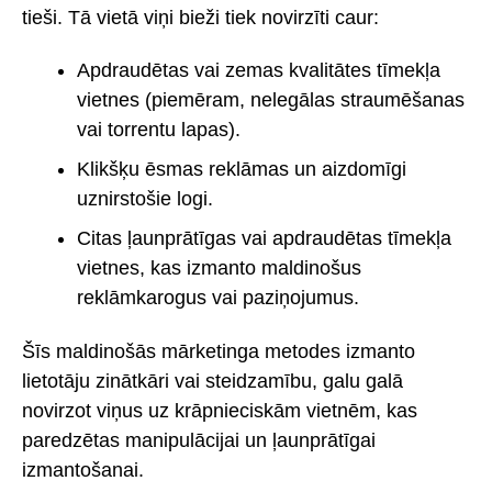
tieši. Tā vietā viņi bieži tiek novirzīti caur:
Apdraudētas vai zemas kvalitātes tīmekļa
vietnes (piemēram, nelegālas straumēšanas
vai torrentu lapas).
Klikšķu ēsmas reklāmas un aizdomīgi
uznirstošie logi.
Citas ļaunprātīgas vai apdraudētas tīmekļa
vietnes, kas izmanto maldinošus
reklāmkarogus vai paziņojumus.
Šīs maldinošās mārketinga metodes izmanto
lietotāju zinātkāri vai steidzamību, galu galā
novirzot viņus uz krāpnieciskām vietnēm, kas
paredzētas manipulācijai un ļaunprātīgai
izmantošanai.