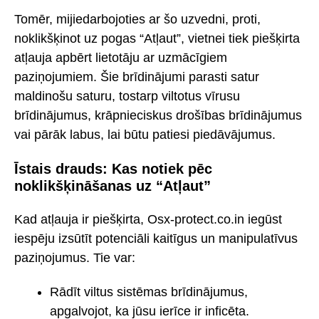
Tomēr, mijiedarbojoties ar šo uzvedni, proti,
noklikšķinot uz pogas “Atļaut”, vietnei tiek piešķirta
atļauja apbērt lietotāju ar uzmācīgiem
paziņojumiem. Šie brīdinājumi parasti satur
maldinošu saturu, tostarp viltotus vīrusu
brīdinājumus, krāpnieciskus drošības brīdinājumus
vai pārāk labus, lai būtu patiesi piedāvājumus.
Īstais drauds: Kas notiek pēc
noklikšķināšanas uz “Atļaut”
Kad atļauja ir piešķirta, Osx-protect.co.in iegūst
iespēju izsūtīt potenciāli kaitīgus un manipulatīvus
paziņojumus. Tie var:
Rādīt viltus sistēmas brīdinājumus,
apgalvojot, ka jūsu ierīce ir inficēta.