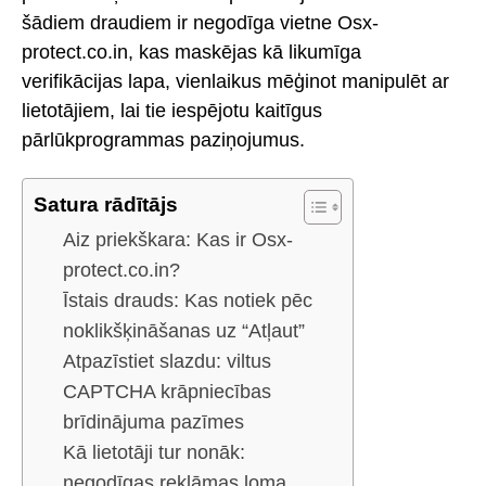
šādiem draudiem ir negodīga vietne Osx-
protect.co.in, kas maskējas kā likumīga
verifikācijas lapa, vienlaikus mēģinot manipulēt ar
lietotājiem, lai tie iespējotu kaitīgus
pārlūkprogrammas paziņojumus.
Satura rādītājs
Aiz priekškara: Kas ir Osx-
protect.co.in?
Īstais drauds: Kas notiek pēc
noklikšķināšanas uz “Atļaut”
Atpazīstiet slazdu: viltus
CAPTCHA krāpniecības
brīdinājuma pazīmes
Kā lietotāji tur nonāk:
negodīgas reklāmas loma