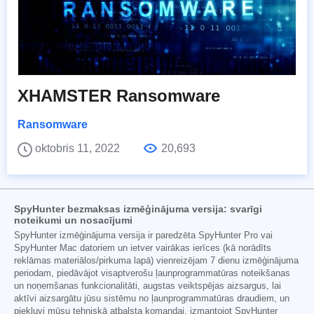
XHAMSTER Ransomware
Ransomware
oktobris 11, 2022
20,693
SpyHunter bezmaksas izmēģinājuma versija: svarīgi
noteikumi un nosacījumi
SpyHunter izmēģinājuma versija ir paredzēta SpyHunter Pro vai
SpyHunter Mac datoriem un ietver vairākas ierīces (kā norādīts
reklāmas materiālos/pirkuma lapā) vienreizējam 7 dienu izmēģinājuma
periodam, piedāvājot visaptverošu ļaunprogrammatūras noteikšanas
un noņemšanas funkcionalitāti, augstas veiktspējas aizsargus, lai
aktīvi aizsargātu jūsu sistēmu no ļaunprogrammatūras draudiem, un
piekļuvi mūsu tehniskā atbalsta komandai, izmantojot SpyHunter