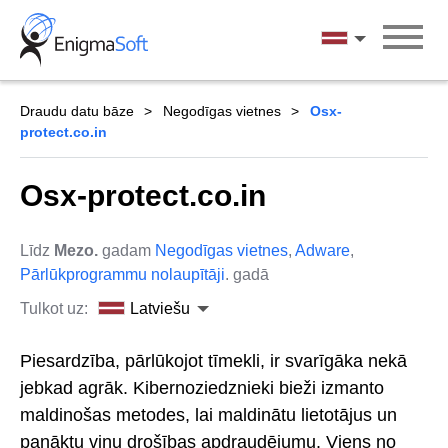
Skip
to
Latviešu
content
Draudu datu bāze
Negodīgas vietnes
Osx-
protect.co.in
Osx-protect.co.in
Līdz
Mezo.
gadam
Negodīgas vietnes
,
Adware
,
Pārlūkprogrammu nolaupītāji
. gadā
Tulkot uz:
Latviešu
Piesardzība, pārlūkojot tīmekli, ir svarīgāka nekā
jebkad agrāk. Kibernoziedznieki bieži izmanto
maldinošas metodes, lai maldinātu lietotājus un
panāktu viņu drošības apdraudējumu. Viens no