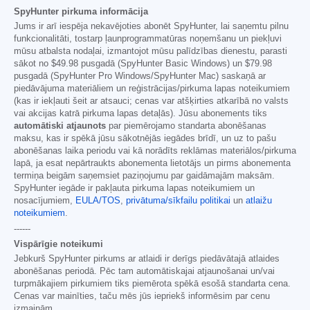
SpyHunter pirkuma informācija
Jums ir arī iespēja nekavējoties abonēt SpyHunter, lai saņemtu pilnu
funkcionalitāti, tostarp ļaunprogrammatūras noņemšanu un piekļuvi
mūsu atbalsta nodaļai, izmantojot mūsu palīdzības dienestu, parasti
sākot no
$49.98
pusgadā (SpyHunter Basic Windows) un
$79.98
pusgadā (SpyHunter Pro Windows/SpyHunter Mac) saskaņā ar
piedāvājuma materiāliem un reģistrācijas/pirkuma lapas noteikumiem
(kas ir iekļauti šeit ar atsauci; cenas var atšķirties atkarībā no valsts
vai akcijas katrā pirkuma lapas detaļās). Jūsu abonements tiks
automātiski atjaunots
par piemērojamo standarta abonēšanas
maksu, kas ir spēkā jūsu sākotnējās iegādes brīdī, un uz to pašu
abonēšanas laika periodu vai kā norādīts reklāmas materiālos/pirkuma
lapā, ja esat nepārtraukts abonementa lietotājs un pirms abonementa
termiņa beigām saņemsiet paziņojumu par gaidāmajām maksām.
SpyHunter iegāde ir pakļauta pirkuma lapas noteikumiem un
nosacījumiem,
EULA/TOS
,
privātuma/sīkfailu politikai
un
atlaižu
noteikumiem
.
------
Vispārīgie noteikumi
Jebkurš SpyHunter pirkums ar atlaidi ir derīgs piedāvātajā atlaides
abonēšanas periodā. Pēc tam automātiskajai atjaunošanai un/vai
turpmākajiem pirkumiem tiks piemērota spēkā esošā standarta cena.
Cenas var mainīties, taču mēs jūs iepriekš informēsim par cenu
izmaiņām.