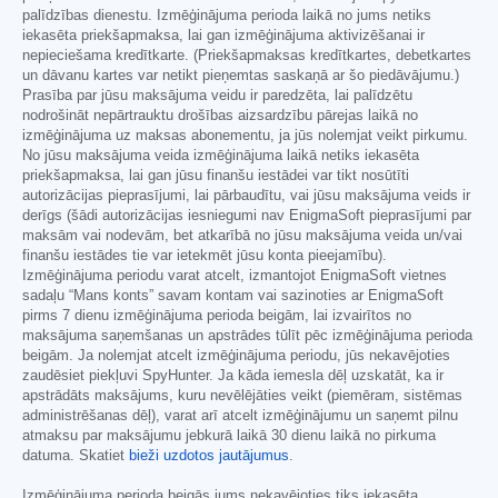
palīdzības dienestu. Izmēģinājuma perioda laikā no jums netiks
iekasēta priekšapmaksa, lai gan izmēģinājuma aktivizēšanai ir
nepieciešama kredītkarte. (Priekšapmaksas kredītkartes, debetkartes
un dāvanu kartes var netikt pieņemtas saskaņā ar šo piedāvājumu.)
Prasība par jūsu maksājuma veidu ir paredzēta, lai palīdzētu
nodrošināt nepārtrauktu drošības aizsardzību pārejas laikā no
izmēģinājuma uz maksas abonementu, ja jūs nolemjat veikt pirkumu.
No jūsu maksājuma veida izmēģinājuma laikā netiks iekasēta
priekšapmaksa, lai gan jūsu finanšu iestādei var tikt nosūtīti
autorizācijas pieprasījumi, lai pārbaudītu, vai jūsu maksājuma veids ir
derīgs (šādi autorizācijas iesniegumi nav EnigmaSoft pieprasījumi par
maksām vai nodevām, bet atkarībā no jūsu maksājuma veida un/vai
finanšu iestādes tie var ietekmēt jūsu konta pieejamību).
Izmēģinājuma periodu varat atcelt, izmantojot EnigmaSoft vietnes
sadaļu “Mans konts” savam kontam vai sazinoties ar EnigmaSoft
pirms 7 dienu izmēģinājuma perioda beigām, lai izvairītos no
maksājuma saņemšanas un apstrādes tūlīt pēc izmēģinājuma perioda
beigām. Ja nolemjat atcelt izmēģinājuma periodu, jūs nekavējoties
zaudēsiet piekļuvi SpyHunter. Ja kāda iemesla dēļ uzskatāt, ka ir
apstrādāts maksājums, kuru nevēlējāties veikt (piemēram, sistēmas
administrēšanas dēļ), varat arī atcelt izmēģinājumu un saņemt pilnu
atmaksu par maksājumu jebkurā laikā 30 dienu laikā no pirkuma
datuma. Skatiet
bieži uzdotos jautājumus
.
Izmēģinājuma perioda beigās jums nekavējoties tiks iekasēta