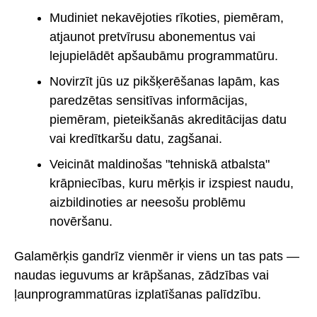
Mudiniet nekavējoties rīkoties, piemēram,
atjaunot pretvīrusu abonementus vai
lejupielādēt apšaubāmu programmatūru.
Novirzīt jūs uz pikšķerēšanas lapām, kas
paredzētas sensitīvas informācijas,
piemēram, pieteikšanās akreditācijas datu
vai kredītkaršu datu, zagšanai.
Veicināt maldinošas "tehniskā atbalsta"
krāpniecības, kuru mērķis ir izspiest naudu,
aizbildinoties ar neesošu problēmu
novēršanu.
Galamērķis gandrīz vienmēr ir viens un tas pats —
naudas ieguvums ar krāpšanas, zādzības vai
ļaunprogrammatūras izplatīšanas palīdzību.