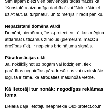
Šīm lapām bieži vien pievienojas tādas frāzes kā
“Konstatēta aizdomīga darbība” vai “Noklikšķiniet
uz Atļaut, lai turpinātu”, un to mērķis ir radīt paniku.
Nepazīstami domēna vārdi
Domēni, piemēram, “osx-protect.co.in”, kas mēģina
atdarināt uzticamus zīmolus (piemēram, macOS
drošības rīki), ir nopietns brīdinājuma signāls.
Pāradresācijas cikli
Ja, noklikšķinot uz pogām vai lodziņiem, tiek
parādītas negaidītas pāradresācijas vai uznirstošie
logi, tā ir zīme, ka atrodaties maldinošā vietnē.
Kā lietotāji tur nonāk: negodīgas reklāmas
loma
Lielākā daļa lietotāju neapmeklē Osx-protect.co.in