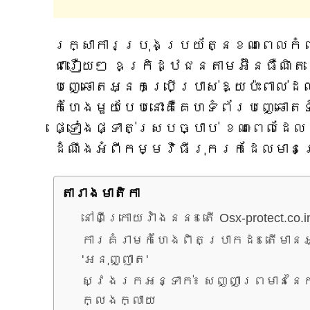
រក្សាការប្រុងប្រយ័ត្នខណៈពេលកំ
ជារឿយៗ ឧក្រិដ្ឋជនតាមអ៊ីនធឺណិត
បញ្ឆោតអ្នកប្រើប្រាស់ឱ្យប៉ះពាល់ដ
កំហែងមួយបែបនោះគឺគេហទំព័របញ្ឆោតទាំ
ផ្ទៀងផ្ទាត់ស្របច្បាប់ ខណៈពេលដែ
ដំណឹងអំពីកម្មវិធីរុករកដែលមានគ្
តារាង​មាតិកា
នៅពីក្រោយវាំងនន៖ តើ Osx-protect.co.i
ការគំរាមកំហែងពិតប្រាកដ៖ តើមានអ
'អនុញ្ញាត'
ស្វែងរកអន្ទាក់៖ សញ្ញាព្រមាននៃក
ក្លែងក្លាយ