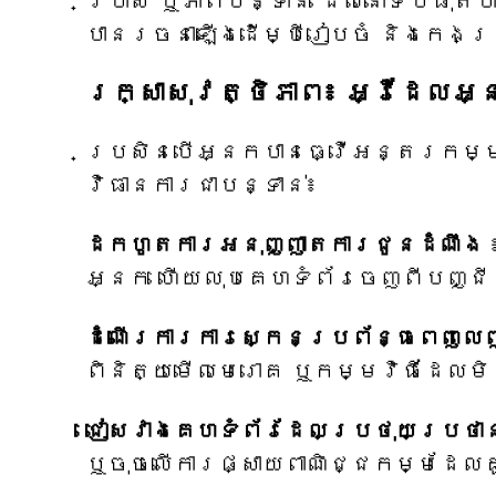
ប្រាស់ ឬភាពបន្ទាន់ ដែលនៅទីបំផុត
បានរចនាឡើងដើម្បីរៀបចំ និងកេងប
រក្សាសុវត្ថិភាព៖ អ្វីដែលអ្
ប្រសិនបើអ្នកបានធ្វើអន្តរកម្មជាម
វិធានការជាបន្ទាន់៖
ដកហូតការអនុញ្ញាតការជូនដំណឹង
អ្នក ហើយលុបគេហទំព័រចេញពីបញ្ជ
ដំណើរការការស្កេនប្រព័ន្ធពេញលេ
ពិនិត្យមើលមេរោគ ឬកម្មវិធីដែលម
ជៀសវាងគេហទំព័រដែលប្រថុយប្រថា
ឬចុចលើការផ្សាយពាណិជ្ជកម្មដែល