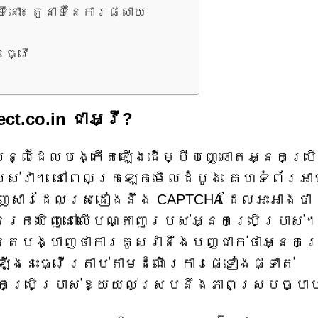
ោះ៖ តួនាទីនៃការផ្សាយ
រធ្វើ
ct.co.in ជាអ្វី?
លែងបន្លំដែលបង្កើតឡើងដើម្បីបញ្ឆោតអ្នកប្រើ
បស់វា។ នៅពេលក្រឡេកមើលដំបូង គេហទំព័រអ
្ហាញសារដែលស្រដៀងនឹង CAPTCHA ដែលអះអាងថា
រកឃើញនៅលើបណ្តាញរបស់អ្នកប្រើប្រាស់
្តបង្ហាញថាការគូសវានឹងបញ្ជាក់ថាអ្នកប្
ងនេះធ្វើត្រាប់តាមដំណើរការផ្ទៀងផ្ទាត់
នកប្រើប្រាស់ឱ្យយល់ស្របនឹងភាពស្របច្បា