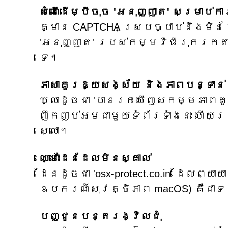
សំណើដើម្បីចុច 'អនុញ្ញាត' សម្រាប់ក
គ្មាន CAPTCHA ស្របច្បាប់នឹងមិនដែ
'អនុញ្ញាត' របស់កម្មវិធីរុករកតាម
ទេ។
ភាសាគួរឱ្យសង្ស័យ និងភាពបន្ទាន់
ឃ្លាដូចជា 'បានរកឃើញសកម្មភាពគួរ
ញឹកញាប់អមជាមួយទំព័រទាំងនេះ ហើយ
ស្លោ។
ឈ្មោះដែនដែលមិនស្គាល់
ដែនដូចជា 'osx-protect.co.in' ដែលព
ឧបករណ៍សុវត្ថិភាព macOS) គឺជាទ
បញ្ជូនបន្តរង្វិលជុំ