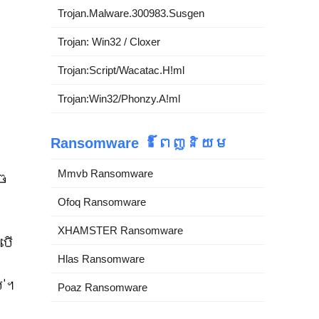
Trojan.Malware.300983.Susgen
Trojan: Win32 / Cloxer
Trojan:Script/Wacatac.H!ml
Trojan:Win32/Phonzy.A!ml
Ransomware ដ៏ពេញនិយម
Mmvb Ransomware
ាច
Ofoq Ransomware
។
XHAMSTER Ransomware
រើ
Hlas Ransomware
ប់។
Poaz Ransomware