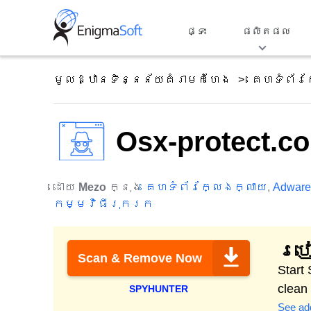
Skip
to
ផ្ទះ
ផលិតផល
content
មូលដ្ឋានទិន្នន័យគំរាមកំហែង
គេហទំព័រ
Osx-protect.co
ដោយ
Mezo
ក្នុង
គេហទំព័រក្លែងក្លាយ
,
Adware
កម្មវិធីរុករក
របៀ
Scan & Remove Now
Start
clean
SPYHUNTER
See add