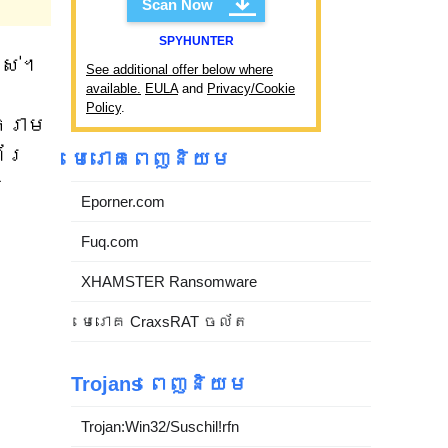
Scan Now
SPYHUNTER
អស់។
See additional offer below where
available.
EULA
and
Privacy/Cookie
Policy
.
ំរាម
ព័រ
មេរោគពេញនិយម
ន
Eporner.com
Fuq.com
XHAMSTER Ransomware
មេរោគ CraxsRAT ចល័ត
Trojans ពេញនិយម
Trojan:Win32/Suschil!rfn