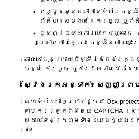
បញ្ជូនអ្នកទៅកាន់ទំព័របន្ល
ព័ត៌មានសម្ងាត់នៃការចូល ឬព
ផ្សព្វផ្សាយការបោកបញ្ឆោត "ជ
ក្រោមការក្លែងបន្លំនៃការដោះ
គោលដៅចុងក្រោយគឺស្ទើរតែតែងតែដូច
បន្លំ ការលួច ឬការរីករាលដាលនៃម
ស្វែងរកអន្ទាក់៖ សញ្ញាព្រម
គេហទំព័របោកប្រាស់ដូចជា Osx-protec
តាមការត្រួតពិនិត្យ CAPTCHA ស្រ
ស្គាល់ទង់ក្រហមទាំងនេះអាចជួយអ្នក
នេះ៖