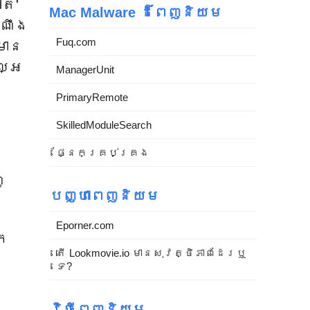
ាត'
Mac Malware ដ៏ពេញនិយម
ំណឹង
Fuq.com
មាន
ល្អ
ManagerUnit
PrimaryRemote
SkilledModuleSearch
ផ្នែកគ្រប់គ្រង
ញ
បញ្ហាពេញនិយម
Eporner.com
ក
តើ Lookmovie.io មានសុវត្ថិភាពដែរឬ
ទេ?
វិធីពេញនិយម