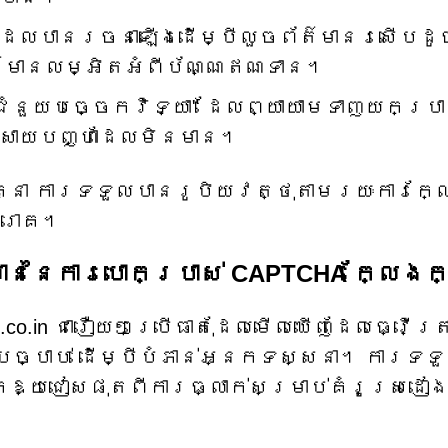
ំដែលបានរចនាឡើងដើម្បីលួចព័ត៌មានរសើបដូ
័ត៌មានលម្អិតអំពីប័ណ្ណឥណទាន។
ំនួយបច្ចេកវិទ្យា" ដែលព្យាយាមទាញយកប្រា
ស្រាយបញ្ហាដែលមិនមាន។
គ្នា ការទទួលបានរូបិយវត្ថុតាមរយៈការក្
េរោគ។
ាននៃការបោកប្រាស់ CAPTCHA ក្លែងក
t.co.in ជារឿយៗប្រើធាតុដែលមើលឃើញដែលធ្វើត្រ
បច្បាប់ ដើម្បីបំភាន់អ្នកទស្សនា។ ការទទ
ឱ្យជៀសផុតពីការធ្លាក់សម្រាប់គំរូស្រដៀង