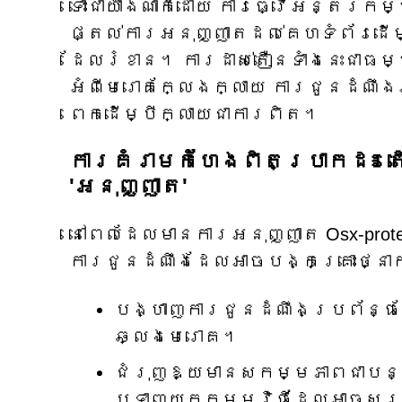
ទោះជាយ៉ាងណាក៏ដោយ ការធ្វើអន្តរកម្
ផ្តល់ការអនុញ្ញាតដល់គេហទំព័រដើម្
ដែលរំខាន។ ការដាស់តឿនទាំងនេះជាធម
អំពីមេរោគក្លែងក្លាយ ការជូនដំណឹ
ពេកដើម្បីក្លាយជាការពិត។
ការគំរាមកំហែងពិតប្រាកដ៖ ត
'អនុញ្ញាត'
នៅពេលដែលមានការអនុញ្ញាត Osx-prot
ការជូនដំណឹងដែលអាចបង្កគ្រោះថ្នា
បង្ហាញការជូនដំណឹងប្រព័ន្
ឆ្លងមេរោគ។
ជំរុញឱ្យមានសកម្មភាពជាបន្ទ
ឬទាញយកកម្មវិធីដែលអាចសួ