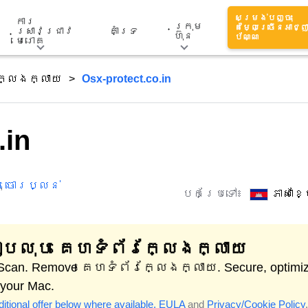
សម្រង់បញ្ចុះ
ការ
ក្រុម
តម្លៃច្រើនអាជ្ញ
ស្រាវជ្រាវ
គាំទ្រ
ហ៊ុន
ប័ណ្ណ
មេរោគ
ក្លែងក្លាយ
Osx-protect.co.in
.in
,
ចោរប្លន់
បកប្រែទៅ៖
ភាសាខ
បលុប គេហទំព័រក្លែងក្លាយ
 Scan. Remove គេហទំព័រក្លែងក្លាយ. Secure, optimi
 your Mac.
itional offer below where available.
EULA
and
Privacy/Cookie Policy
.