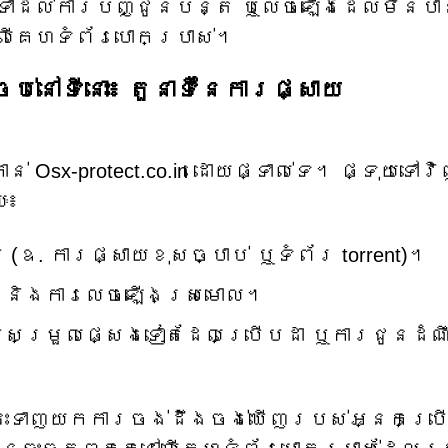
ាំទៅដល់ការបញ្ជូនបន្ត ឬលេចឡើងដែលមិនប
លើគេហទំព័របោកប្រាស់។
់នៅទីនោះ៖ តួនាទីនៃការផ្សាយ
់ Osx-protect.co.in ដោយផ្ទាល់ទេ។ ផ្ទុយទៅវ
ៈ៖
ឧ. ការផ្សាយខុសច្បាប់ ឬទំព័រ torrent)។
ait និងការលេចឡើងស្រមោល។
សម្រួលផ្សេងទៀតដែលប្រើបដា ឬការជូនដំណ
ងនេះទាញយកការចង់ដឹងចង់ឃើញរបស់អ្នកប្រ