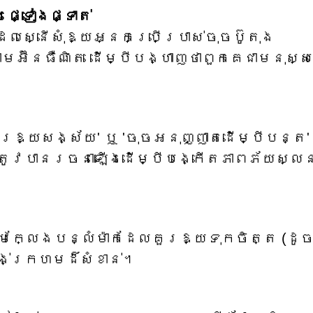
ារផ្ទៀងផ្ទាត់
លស្នើសុំឱ្យអ្នកប្រើប្រាស់ចុចប៊ូតុង
អ៊ីនធឺណិត ដើម្បីបង្ហាញថាពួកគេជាមនុស្សន
ឱ្យសង្ស័យ' ឬ 'ចុចអនុញ្ញាតដើម្បីបន្ត' 
ត្រូវបានរចនាឡើងដើម្បីបង្កើតភាពភ័យស្លន
្យាយាមក្លែងបន្លំម៉ាកដែលគួរឱ្យទុកចិត្ត (ដូ
ង់ក្រហមដ៏សំខាន់។