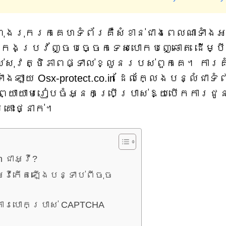
ពុងរុករកគេហទំព័រគឺសំខាន់ជាងពេលណាទាំង
 កេងប្រវ័ញ្ចបច្ចេកទេសបោកបញ្ឆោត ដើម្បី
ល់សុវត្ថិភាពផ្ទាល់ខ្លួនរបស់ពួកគេ។ ការគ
ងឡាយ Osx-protect.co.in ដែលក្លែងបន្លំជាទំ
លព្យាយាមរៀបចំអ្នកប្រើប្រាស់ឱ្យបើកការជូ
រោះថ្នាក់។
n ជាអ្វី?
្វីកើតឡើងបន្ទាប់ពីចុច
ារបោកប្រាស់ CAPTCHA