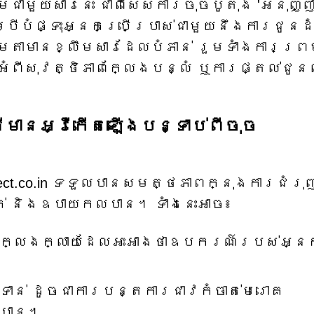
មជាមួយសារនេះ ជាពិសេសការចុចប៊ូតុង 'អនុញ្ញ
បីបំផ្ទុះអ្នកប្រើប្រាស់ជាមួយនឹងការជូនដ
្មតាមានខ្លឹមសារដែលបំភាន់ រួមទាំងការព្រ
ងអំពីសុវត្ថិភាពក្លែងបន្លំ ឬការផ្តល់ជូន
ើមានអ្វីកើតឡើងបន្ទាប់ពីចុច
ect.co.in ទទួលបានសមត្ថភាពក្នុងការជំរុ
ក់ និងឧបាយកលបាន។ ទាំងនេះអាច៖
ធក្លែងក្លាយដែលអះអាងថាឧបករណ៍របស់អ្ន
ាន់ ដូចជាការបន្តការជាវកំចាត់មេរោគ
របាន។