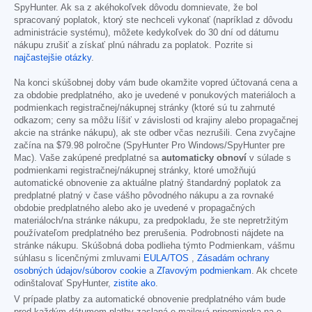
SpyHunter. Ak sa z akéhokoľvek dôvodu domnievate, že bol
spracovaný poplatok, ktorý ste nechceli vykonať (napríklad z dôvodu
administrácie systému), môžete kedykoľvek do 30 dní od dátumu
nákupu zrušiť a získať plnú náhradu za poplatok. Pozrite si
najčastejšie otázky
.
Na konci skúšobnej doby vám bude okamžite vopred účtovaná cena a
za obdobie predplatného, ako je uvedené v ponukových materiáloch a
podmienkach registračnej/nákupnej stránky (ktoré sú tu zahrnuté
odkazom; ceny sa môžu líšiť v závislosti od krajiny alebo propagačnej
akcie na stránke nákupu), ak ste odber včas nezrušili. Cena zvyčajne
začína na
$79.98
polročne (SpyHunter Pro Windows/SpyHunter pre
Mac). Vaše zakúpené predplatné sa
automaticky obnoví
v súlade s
podmienkami registračnej/nákupnej stránky, ktoré umožňujú
automatické obnovenie za aktuálne platný štandardný poplatok za
predplatné platný v čase vášho pôvodného nákupu a za rovnaké
obdobie predplatného alebo ako je uvedené v propagačných
materiáloch/na stránke nákupu, za predpokladu, že ste nepretržitým
používateľom predplatného bez prerušenia. Podrobnosti nájdete na
stránke nákupu. Skúšobná doba podlieha týmto Podmienkam, vášmu
súhlasu s licenčnými zmluvami
EULA/TOS
,
Zásadám ochrany
osobných údajov/súborov cookie
a
Zľavovým podmienkam
. Ak chcete
odinštalovať SpyHunter,
zistite ako
.
V prípade platby za automatické obnovenie predplatného vám bude
pred každým dátumom platby zaslaná e-mailová pripomienka na e-