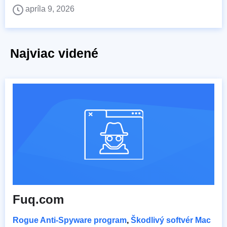
apríla 9, 2026
Najviac videné
Fuq.com
Rogue Anti-Spyware program
,
Škodlivý softvér Mac