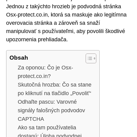
Jednou z takýchto hrozieb je podvodná stránka
Osx-protect.co.in, ktorá sa maskuje ako legitímna
overovacia stránka a zároveň sa snaží
manipulovať s používateľmi, aby povolili škodlivé
upozornenia prehliadača.
Obsah
Za oponou: Čo je Osx-
protect.co.in?
Skutočná hrozba: Čo sa stane
po kliknutí na tlačidlo „Povoliť“
Odhaľte pascu: Varovné
signály falošných podvodov
CAPTCHA
Ako sa tam používatelia
dostanú: Úloha podvodnej