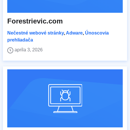
Forestrievic.com
Nečestné webové stránky
,
Adware
,
Únoscovia
prehliadača
apríla 3, 2026