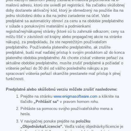
mailovú adresu, ktorú ste uviedli pri registrácii. Na začiatku skúšobnej
doby dostanete aktivačný kód, ktorý je obmedzený na použitie iba na
jednu skúšobnú dobu a iba na jedno zariadenie na účet. Vaše
predplatné sa automaticky obnoví za cenu a na obdobie predplatného
v súlade s ponukovými materiálmi a podmienkami
registračnej/nákupnej stránky (ktoré sú tu zahrnuté odkazom; ceny sa
môžu líšiť v závislosti od krajiny alebo propagačnej akcie na stránke
nákupu), za predpokladu, že ste nepretržitým používateľom
predplatného. Používatelia plateného predplatného, ak zrušíte
predplatné, budú mať naďalej prístup k svojim produktom až do konca
plateného obdobia predplatného. Ak chcete získať vrátenie peňazí za
aktuálne obdobie predplatného, musíte zrušiť predplatné a požiadať o
vrátenie peňazí do 30 dní od vášho posledného nákupu a po
spracovaní vrátenia peňazí okamžite prestanete mať prístup k plnej
funkčnosti.
Predplatné alebo skúšobnú verziu môžete zrušiť nasledovne:
Prejdite na stránku
www.enigmasoftware.com
a kliknite na
tlačidlo
„Prihlásiť sa“
v pravom hornom rohu.
Prihláste sa pomocou svojho používateľského mena a
hesla.
V navigačnej ponuke prejdite na
položku
„Objednávka/Licencie“.
Vedľa vašej objednávky/licencie je