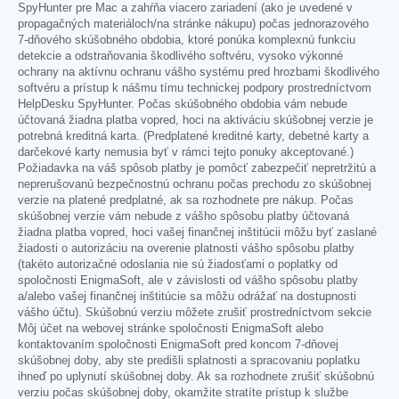
SpyHunter pre Mac a zahŕňa viacero zariadení (ako je uvedené v
propagačných materiáloch/na stránke nákupu) počas jednorazového
7-dňového skúšobného obdobia, ktoré ponúka komplexnú funkciu
detekcie a odstraňovania škodlivého softvéru, vysoko výkonné
ochrany na aktívnu ochranu vášho systému pred hrozbami škodlivého
softvéru a prístup k nášmu tímu technickej podpory prostredníctvom
HelpDesku SpyHunter. Počas skúšobného obdobia vám nebude
účtovaná žiadna platba vopred, hoci na aktiváciu skúšobnej verzie je
potrebná kreditná karta. (Predplatené kreditné karty, debetné karty a
darčekové karty nemusia byť v rámci tejto ponuky akceptované.)
Požiadavka na váš spôsob platby je pomôcť zabezpečiť nepretržitú a
neprerušovanú bezpečnostnú ochranu počas prechodu zo skúšobnej
verzie na platené predplatné, ak sa rozhodnete pre nákup. Počas
skúšobnej verzie vám nebude z vášho spôsobu platby účtovaná
žiadna platba vopred, hoci vašej finančnej inštitúcii môžu byť zaslané
žiadosti o autorizáciu na overenie platnosti vášho spôsobu platby
(takéto autorizačné odoslania nie sú žiadosťami o poplatky od
spoločnosti EnigmaSoft, ale v závislosti od vášho spôsobu platby
a/alebo vašej finančnej inštitúcie sa môžu odrážať na dostupnosti
vášho účtu). Skúšobnú verziu môžete zrušiť prostredníctvom sekcie
Môj účet na webovej stránke spoločnosti EnigmaSoft alebo
kontaktovaním spoločnosti EnigmaSoft pred koncom 7-dňovej
skúšobnej doby, aby ste predišli splatnosti a spracovaniu poplatku
ihneď po uplynutí skúšobnej doby. Ak sa rozhodnete zrušiť skúšobnú
verziu počas skúšobnej doby, okamžite stratíte prístup k službe