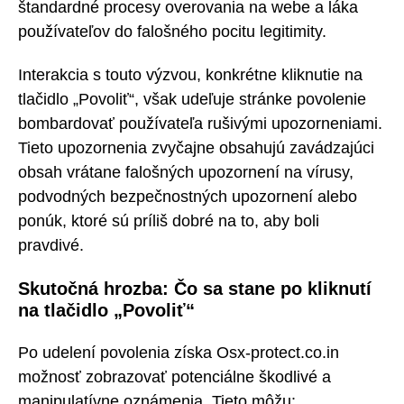
štandardné procesy overovania na webe a láka
používateľov do falošného pocitu legitimity.
Interakcia s touto výzvou, konkrétne kliknutie na
tlačidlo „Povoliť“, však udeľuje stránke povolenie
bombardovať používateľa rušivými upozorneniami.
Tieto upozornenia zvyčajne obsahujú zavádzajúci
obsah vrátane falošných upozornení na vírusy,
podvodných bezpečnostných upozornení alebo
ponúk, ktoré sú príliš dobré na to, aby boli
pravdivé.
Skutočná hrozba: Čo sa stane po kliknutí
na tlačidlo „Povoliť“
Po udelení povolenia získa Osx-protect.co.in
možnosť zobrazovať potenciálne škodlivé a
manipulatívne oznámenia. Tieto môžu: