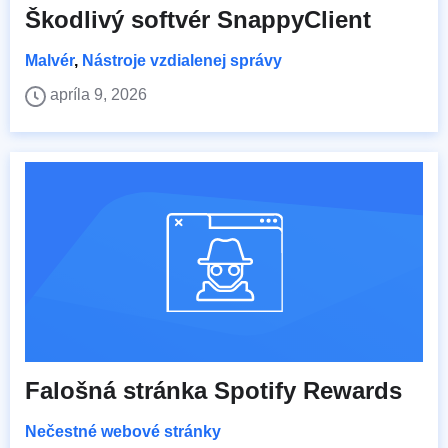
Škodlivý softvér SnappyClient
Malvér
,
Nástroje vzdialenej správy
apríla 9, 2026
Falošná stránka Spotify Rewards
Nečestné webové stránky