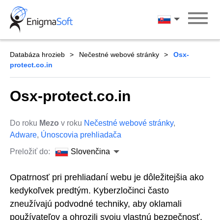
Skip
to
Slovenčina
content
Databáza hrozieb
Nečestné webové stránky
Osx-
protect.co.in
Osx-protect.co.in
Do roku
Mezo
v roku
Nečestné webové stránky
,
Adware
,
Únoscovia prehliadača
Preložiť do:
Slovenčina
Opatrnosť pri prehliadaní webu je dôležitejšia ako
kedykoľvek predtým. Kyberzločinci často
zneužívajú podvodné techniky, aby oklamali
používateľov a ohrozili svoju vlastnú bezpečnosť.