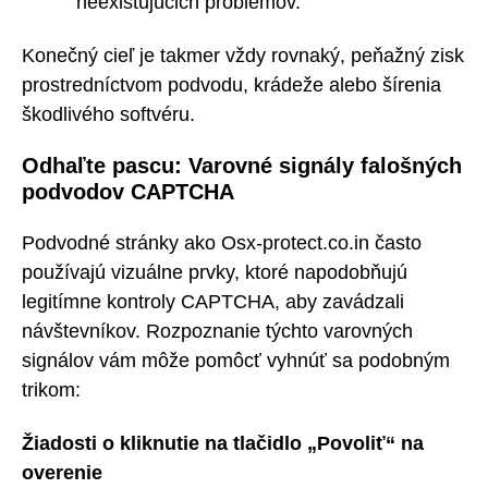
neexistujúcich problémov.
Konečný cieľ je takmer vždy rovnaký, peňažný zisk
prostredníctvom podvodu, krádeže alebo šírenia
škodlivého softvéru.
Odhaľte pascu: Varovné signály falošných
podvodov CAPTCHA
Podvodné stránky ako Osx-protect.co.in často
používajú vizuálne prvky, ktoré napodobňujú
legitímne kontroly CAPTCHA, aby zavádzali
návštevníkov. Rozpoznanie týchto varovných
signálov vám môže pomôcť vyhnúť sa podobným
trikom:
Žiadosti o kliknutie na tlačidlo „Povoliť“ na
overenie