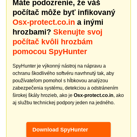
Máte podozrenie, že váš
počítač môže byť infikovaný
Osx-protect.co.in
a inými
hrozbami?
Skenujte svoj
počítač kvôli hrozbám
pomocou SpyHunter
SpyHunter je výkonný nástroj na nápravu a
ochranu škodlivého softvéru navrhnutý tak, aby
používateľom pomohol s hĺbkovou analýzou
zabezpečenia systému, detekciou a odstránením
širokej škály hrozieb, ako je
Osx-protect.co.in
, ako
aj službu technickej podpory jeden na jedného.
Download SpyHunter