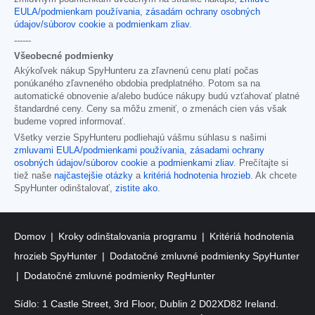
EULA/podmienkam používania
,
zásadám ochrany osobných
údajov/súborov cookie
a
podmienkam zliav
.
------
Všeobecné podmienky
Akýkoľvek nákup SpyHunteru za zľavnenú cenu platí počas
ponúkaného zľavneného obdobia predplatného. Potom sa na
automatické obnovenie a/alebo budúce nákupy budú vzťahovať platné
štandardné ceny. Ceny sa môžu zmeniť, o zmenách cien vás však
budeme vopred informovať.
Všetky verzie SpyHunteru podliehajú vášmu súhlasu s našimi
zmluvami EULA/podmienkami používania
,
zásadami ochrany
osobných údajov/súborov cookie
a
podmienkami zliav
. Prečítajte si
tiež naše
najčastejšie otázky
a
kritériá hodnotenia hrozieb
. Ak chcete
SpyHunter odinštalovať,
zistite ako
.
Domov
Kroky odinštalovania programu
Kritériá hodnotenia
hrozieb SpyHunter
Dodatočné zmluvné podmienky SpyHunter
Dodatočné zmluvné podmienky RegHunter
Sídlo: 1 Castle Street, 3rd Floor, Dublin 2 D02XD82 Ireland.