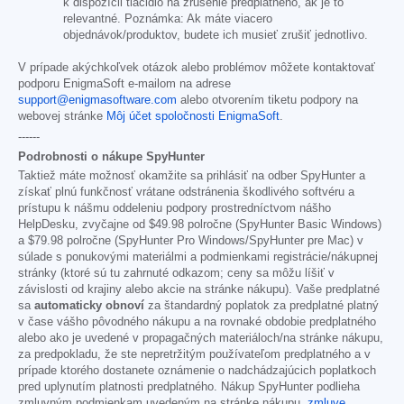
k dispozícii tlačidlo na zrušenie predplatného, ak je to
relevantné. Poznámka: Ak máte viacero
objednávok/produktov, budete ich musieť zrušiť jednotlivo.
V prípade akýchkoľvek otázok alebo problémov môžete kontaktovať
podporu EnigmaSoft e-mailom na adrese
support@enigmasoftware.com
alebo otvorením tiketu podpory na
webovej stránke
Môj účet spoločnosti EnigmaSoft
.
------
Podrobnosti o nákupe SpyHunter
Taktiež máte možnosť okamžite sa prihlásiť na odber SpyHunter a
získať plnú funkčnosť vrátane odstránenia škodlivého softvéru a
prístupu k nášmu oddeleniu podpory prostredníctvom nášho
HelpDesku, zvyčajne od
$49.98
polročne (SpyHunter Basic Windows)
a
$79.98
polročne (SpyHunter Pro Windows/SpyHunter pre Mac) v
súlade s ponukovými materiálmi a podmienkami registrácie/nákupnej
stránky (ktoré sú tu zahrnuté odkazom; ceny sa môžu líšiť v
závislosti od krajiny alebo akcie na stránke nákupu). Vaše predplatné
sa
automaticky obnoví
za štandardný poplatok za predplatné platný
v čase vášho pôvodného nákupu a na rovnaké obdobie predplatného
alebo ako je uvedené v propagačných materiáloch/na stránke nákupu,
za predpokladu, že ste nepretržitým používateľom predplatného a v
prípade ktorého dostanete oznámenie o nadchádzajúcich poplatkoch
pred uplynutím platnosti predplatného. Nákup SpyHunter podlieha
zmluvným podmienkam uvedeným na stránke nákupu,
zmluve