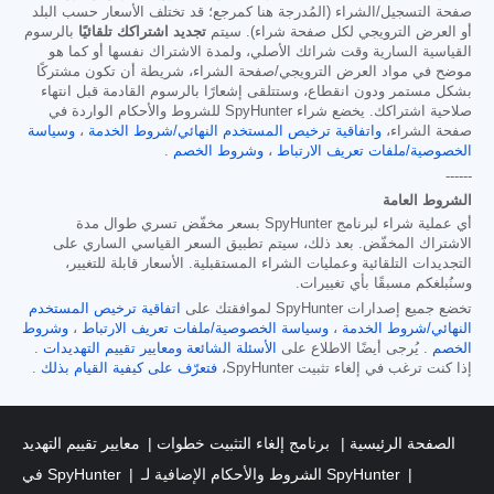
صفحة التسجيل/الشراء (المُدرجة هنا كمرجع؛ قد تختلف الأسعار حسب البلد
أو العرض الترويجي لكل صفحة شراء). سيتم
تجديد اشتراكك تلقائيًا
بالرسوم
القياسية السارية وقت شرائك الأصلي، ولمدة الاشتراك نفسها أو كما هو
موضح في مواد العرض الترويجي/صفحة الشراء، شريطة أن تكون مشتركًا
بشكل مستمر ودون انقطاع، وستتلقى إشعارًا بالرسوم القادمة قبل انتهاء
صلاحية اشتراكك. يخضع شراء SpyHunter للشروط والأحكام الواردة في
صفحة الشراء،
واتفاقية ترخيص المستخدم النهائي/شروط الخدمة
،
وسياسة
الخصوصية/ملفات تعريف الارتباط
،
وشروط الخصم
.
------
الشروط العامة
أي عملية شراء لبرنامج SpyHunter بسعر مخفّض تسري طوال مدة
الاشتراك المخفّض. بعد ذلك، سيتم تطبيق السعر القياسي الساري على
التجديدات التلقائية وعمليات الشراء المستقبلية. الأسعار قابلة للتغيير،
وسنُبلغكم مسبقًا بأي تغييرات.
تخضع جميع إصدارات SpyHunter لموافقتك على
اتفاقية ترخيص المستخدم
النهائي/شروط الخدمة
،
وسياسة الخصوصية/ملفات تعريف الارتباط
،
وشروط
الخصم
. يُرجى أيضًا الاطلاع على
الأسئلة الشائعة
ومعايير تقييم التهديدات
.
إذا كنت ترغب في إلغاء تثبيت SpyHunter،
فتعرّف على كيفية القيام بذلك
.
الصفحة الرئيسية
برنامج إلغاء التثبيت خطوات
معايير تقييم التهديد
الشروط والأحكام الإضافية لـ SpyHunter
في SpyHunter