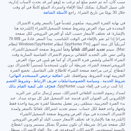
سبب كان، أنه تم خصم مبلغ لم ترغب به (وهو أمر قد يحدث لأسباب إدارية،
على سبيل المثال)، يمكنك أيضًا الإلغاء واسترداد المبلغ كاملًا في أي وقت
خلال 30 يومًا من تاريخ الشراء. راجع
الأسئلة الشائعة
.
في نهاية الفترة التجريبية، ستُفوتر مُقدماً فوراً بالسعر وفترة الاشتراك
المحددة في مواد العرض وشروط صفحة التسجيل/الشراء (المُدرجة هنا
بالإشارة؛ قد تختلف الأسعار حسب البلد أو العرض الترويجي لكل صفحة
شراء) إذا لم تقم بالإلغاء في الوقت المُناسب. يبدأ السعر عادةً من
$79.98
أمريكياً كل ستة أشهر (SpyHunter Pro لنظام Windows/SpyHunter لنظام
Mac). سيتم
تجديد اشتراكك تلقائياً
وفقاً لشروط صفحة التسجيل/الشراء،
والتي تنص على التجديد التلقائي برسوم الاشتراك القياسية السارية وقت
الشراء الأصلي ولنفس فترة الاشتراك أو كما هو مُبين في مواد العرض
الترويجي/صفحة الشراء، شريطة أن تكون مُستخدماً مُستمراً للاشتراك دون
انقطاع. يُرجى مراجعة صفحة الشراء للاطلاع على التفاصيل. تخضع الفترة
التجريبية لهذه الشروط، وموافقتك على
اتفاقية ترخيص المستخدم النهائي/
شروط الخدمة
،
وسياسة الخصوصية/ملفات تعريف الارتباط
،
وشروط الخصم
. إذا كنت ترغب في إلغاء تثبيت SpyHunter،
فتعرّف على كيفية القيام بذلك
.
لسداد رسوم التجديد التلقائي لاشتراكك، سيتم إرسال تذكير عبر البريد
الإلكتروني إلى العنوان الذي قدمته عند التسجيل قبل كل موعد سداد. عند
بدء الفترة التجريبية، ستتلقى رمز تفعيل مخصصًا لفترة تجريبية واحدة فقط
ولجهاز واحد فقط لكل حساب. سيتم تجديد اشتراكك تلقائيًا بالسعر ولمدة
الاشتراك المحددة في مواد العرض وشروط صفحة التسجيل/الشراء
(المُدرجة هنا بالإشارة؛ قد تختلف الأسعار حسب البلد أو العرض الترويجي
لكل صفحة شراء)، شريطة أن تكون مشتركًا بشكل مستمر ودون انقطاع.
بالنسبة لمستخدمي الاشتراكات المدفوعة، في حال إلغاء الاشتراك، سيظل