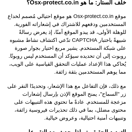
خلف الستار: ما هو Osx-protect.co.in؟
موقع Osx-protect.co.in هو موقع احتيالي مُصمم لخداع
المستخدمين ودفعهم للاشتراك في إشعاراته الفورية.
للوهلة الأولى، قد يبدو الموقع آمنًا، إذ يعرض رسالةً
شبيهةً باختبار CAPTCHA تدّعي اكتشاف نشاط مشبوه
على شبكة المستخدم. يشير مربع اختيار بجوار صورة
روبوت إلى أن تحديده سيؤكد أن المستخدم ليس روبوتًا.
يُحاكي هذا الإعداد عمليات التحقق القياسية على الويب،
مما يوهم المستخدمين بثقة زائفة.
مع ذلك، فإن التفاعل مع هذا الإشعار، وتحديدًا النقر على
زر "السماح"، يمنح الموقع الإذن بإرسال إشعارات
مزعجة للمستخدم. عادةً ما تحتوي هذه التنبيهات على
محتوى مضلل، بما في ذلك تحذيرات فيروسية زائفة،
وتنبيهات أمنية احتيالية، وعروض خيالية.
التهديد الحقيقي: ماذا يحدث بعد النقر على