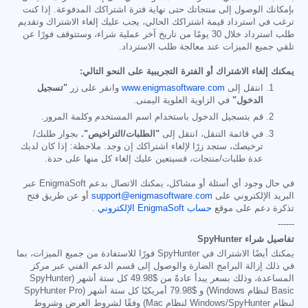
بإمكانك الوصول إلى منتجاتك حتى نهاية فترة اشتراكك المدفوعة. إذا كنت
ترغب في استرداد قيمة اشتراكك الحالي، يجب عليك إلغاء الاشتراك وتقديم
طلب استرداد خلال 30 يومًا من تاريخ آخر عملية شراء، وستتوقف فورًا عن
تلقي جميع الميزات عند معالجة طلب الاسترداد.
يمكنك إلغاء الاشتراك أو الفترة التجريبية على النحو التالي:
انتقل إلى
www.enigmasoftware.com
وانقر على زر
"تسجيل
الدخول"
في الزاوية العلوية اليمنى.
قم بتسجيل الدخول باستخدام اسم المستخدم وكلمة المرور.
في قائمة التنقل، انتقل إلى
"الطلبات/التراخيص".
بجوار طلبك/
ترخيصك، ستجد زرًا لإلغاء اشتراكك إن وجد. ملاحظة: إذا كان لديك
عدة طلبات/منتجات، فسيتعين عليك إلغاء كل منها على حدة.
في حال وجود أي أسئلة أو مشاكل، يمكنك الاتصال بدعم EnigmaSoft عبر
البريد الإلكتروني على
support@enigmasoftware.com
أو عن طريق فتح
تذكرة دعم على موقع
حساب EnigmaSoft الإلكتروني
.
------
تفاصيل شراء SpyHunter
يمكنك أيضًا الاشتراك في SpyHunter فورًا للاستفادة من جميع الميزات، بما
في ذلك إزالة البرامج الضارة والوصول إلى قسم الدعم الفني عبر مركز
المساعدة، وذلك بسعر يبدأ عادةً من
$49.98
كل ستة أشهر (SpyHunter
Basic لنظام Windows) و
$79.98
أمريكيًا كل ستة أشهر (SpyHunter Pro
لنظام Windows/SpyHunter لنظام Mac) وفقًا لشروط العرض وشروط