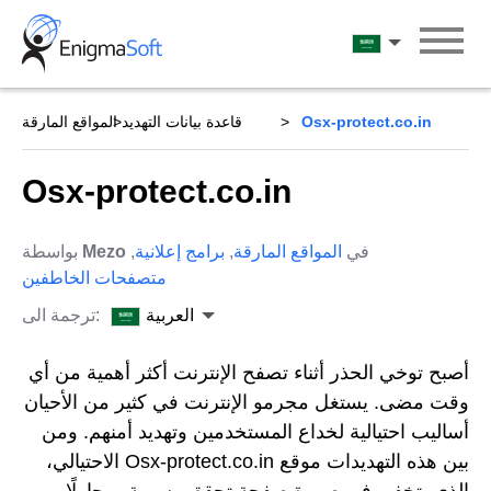
Skip
to
العربية
content
Osx-protect.co.in
قاعدة بيانات التهديد
المواقع المارقة
Osx-protect.co.in
في
المواقع المارقة
,
برامج إعلانية
,
Mezo
بواسطة
متصفحات الخاطفين
العربية
ترجمة الى:
أصبح توخي الحذر أثناء تصفح الإنترنت أكثر أهمية من أي
وقت مضى. يستغل مجرمو الإنترنت في كثير من الأحيان
أساليب احتيالية لخداع المستخدمين وتهديد أمنهم. ومن
بين هذه التهديدات موقع Osx-protect.co.in الاحتيالي،
الذي يتخفى في صورة صفحة تحقق رسمية، محاولًا