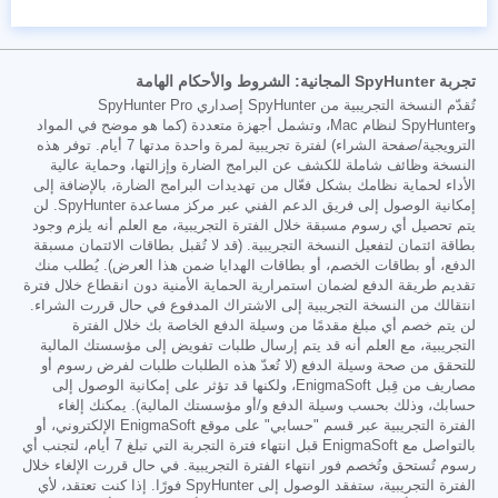
تجربة SpyHunter المجانية: الشروط والأحكام الهامة
تُقدّم النسخة التجريبية من SpyHunter إصداري SpyHunter Pro
وSpyHunter لنظام Mac، وتشمل أجهزة متعددة (كما هو موضح في المواد
الترويجية/صفحة الشراء) لفترة تجريبية لمرة واحدة مدتها 7 أيام. توفر هذه
النسخة وظائف شاملة للكشف عن البرامج الضارة وإزالتها، وحماية عالية
الأداء لحماية نظامك بشكل فعّال من تهديدات البرامج الضارة، بالإضافة إلى
إمكانية الوصول إلى فريق الدعم الفني عبر مركز مساعدة SpyHunter. لن
يتم تحصيل أي رسوم مسبقة خلال الفترة التجريبية، مع العلم أنه يلزم وجود
بطاقة ائتمان لتفعيل النسخة التجريبية. (قد لا تُقبل بطاقات الائتمان مسبقة
الدفع، أو بطاقات الخصم، أو بطاقات الهدايا ضمن هذا العرض). يُطلب منك
تقديم طريقة الدفع لضمان استمرارية الحماية الأمنية دون انقطاع خلال فترة
انتقالك من النسخة التجريبية إلى الاشتراك المدفوع في حال قررت الشراء.
لن يتم خصم أي مبلغ مقدمًا من وسيلة الدفع الخاصة بك خلال الفترة
التجريبية، مع العلم أنه قد يتم إرسال طلبات تفويض إلى مؤسستك المالية
للتحقق من صحة وسيلة الدفع (لا تُعدّ هذه الطلبات طلبات لفرض رسوم أو
مصاريف من قِبل EnigmaSoft، ولكنها قد تؤثر على إمكانية الوصول إلى
حسابك، وذلك بحسب وسيلة الدفع و/أو مؤسستك المالية). يمكنك إلغاء
الفترة التجريبية عبر قسم "حسابي" على موقع EnigmaSoft الإلكتروني، أو
بالتواصل مع EnigmaSoft قبل انتهاء فترة التجربة التي تبلغ 7 أيام، لتجنب أي
رسوم تُستحق وتُخصم فور انتهاء الفترة التجريبية. في حال قررت الإلغاء خلال
الفترة التجريبية، ستفقد الوصول إلى SpyHunter فورًا. إذا كنت تعتقد، لأي