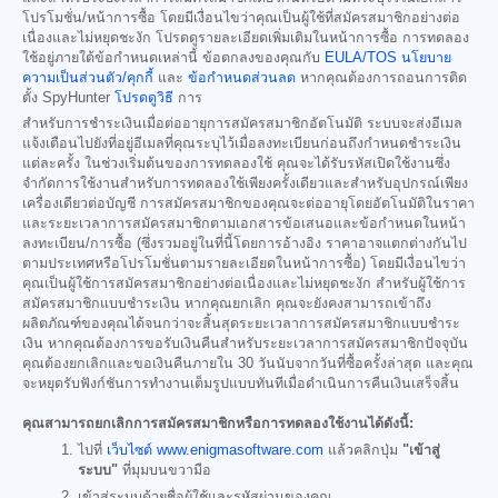
โปรโมชั่น/หน้าการซื้อ โดยมีเงื่อนไขว่าคุณเป็นผู้ใช้ที่สมัครสมาชิกอย่างต่อ
เนื่องและไม่หยุดชะงัก โปรดดูรายละเอียดเพิ่มเติมในหน้าการซื้อ การทดลอง
ใช้อยู่ภายใต้ข้อกำหนดเหล่านี้ ข้อตกลงของคุณกับ
EULA/TOS
นโยบาย
ความเป็นส่วนตัว/คุกกี้
และ
ข้อกำหนดส่วนลด
หากคุณต้องการถอนการติด
ตั้ง SpyHunter
โปรดดูวิธี
การ
สำหรับการชำระเงินเมื่อต่ออายุการสมัครสมาชิกอัตโนมัติ ระบบจะส่งอีเมล
แจ้งเตือนไปยังที่อยู่อีเมลที่คุณระบุไว้เมื่อลงทะเบียนก่อนถึงกำหนดชำระเงิน
แต่ละครั้ง ในช่วงเริ่มต้นของการทดลองใช้ คุณจะได้รับรหัสเปิดใช้งานซึ่ง
จำกัดการใช้งานสำหรับการทดลองใช้เพียงครั้งเดียวและสำหรับอุปกรณ์เพียง
เครื่องเดียวต่อบัญชี การสมัครสมาชิกของคุณจะต่ออายุโดยอัตโนมัติในราคา
และระยะเวลาการสมัครสมาชิกตามเอกสารข้อเสนอและข้อกำหนดในหน้า
ลงทะเบียน/การซื้อ (ซึ่งรวมอยู่ในที่นี้โดยการอ้างอิง ราคาอาจแตกต่างกันไป
ตามประเทศหรือโปรโมชั่นตามรายละเอียดในหน้าการซื้อ) โดยมีเงื่อนไขว่า
คุณเป็นผู้ใช้การสมัครสมาชิกอย่างต่อเนื่องและไม่หยุดชะงัก สำหรับผู้ใช้การ
สมัครสมาชิกแบบชำระเงิน หากคุณยกเลิก คุณจะยังคงสามารถเข้าถึง
ผลิตภัณฑ์ของคุณได้จนกว่าจะสิ้นสุดระยะเวลาการสมัครสมาชิกแบบชำระ
เงิน หากคุณต้องการขอรับเงินคืนสำหรับระยะเวลาการสมัครสมาชิกปัจจุบัน
คุณต้องยกเลิกและขอเงินคืนภายใน 30 วันนับจากวันที่ซื้อครั้งล่าสุด และคุณ
จะหยุดรับฟังก์ชันการทำงานเต็มรูปแบบทันทีเมื่อดำเนินการคืนเงินเสร็จสิ้น
คุณสามารถยกเลิกการสมัครสมาชิกหรือการทดลองใช้งานได้ดังนี้:
ไปที่
เว็บไซต์ www.enigmasoftware.com
แล้วคลิกปุ่ม
"เข้าสู่
ระบบ"
ที่มุมบนขวามือ
เข้าสู่ระบบด้วยชื่อผู้ใช้และรหัสผ่านของคุณ