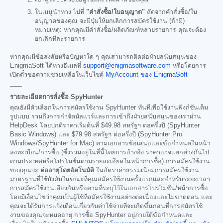
ในเมนูนำทาง ไปที่
"คำสั่งซื้อ/ใบอนุญาต"
ถัดจากคำสั่งซื้อ/ใบ
อนุญาตของคุณ จะมีปุ่มให้ยกเลิกการสมัครใช้งาน (ถ้ามี)
หมายเหตุ: หากคุณมีคำสั่งซื้อ/ผลิตภัณฑ์หลายรายการ คุณจะต้อง
ยกเลิกทีละรายการ
หากคุณมีข้อสงสัยหรือปัญหาใด ๆ คุณสามารถติดต่อฝ่ายสนับสนุนของ
EnigmaSoft ได้ทางอีเมลที่
support@enigmasoftware.com
หรือโดยการ
เปิดตั๋วขอความช่วยเหลือในเว็บไซต์
MyAccount ของ EnigmaSoft
------
รายละเอียดการสั่งซื้อ SpyHunter
คุณยังมีตัวเลือกในการสมัครใช้งาน SpyHunter ทันทีเพื่อใช้งานฟังก์ชันเต็ม
รูปแบบ รวมถึงการกำจัดมัลแวร์และการเข้าถึงฝ่ายสนับสนุนของเราผ่าน
HelpDesk โดยปกติราคาเริ่มต้นที่
$49.98
สหรัฐฯ ต่อครึ่งปี (SpyHunter
Basic Windows) และ
$79.98
สหรัฐฯ ต่อครึ่งปี (SpyHunter Pro
Windows/SpyHunter for Mac) ตามเอกสารข้อเสนอและข้อกำหนดในหน้า
ลงทะเบียน/การซื้อ (ซึ่งรวมอยู่ในที่นี้โดยการอ้างอิง ราคาอาจแตกต่างกันไป
ตามประเทศหรือโปรโมชั่นตามรายละเอียดในหน้าการซื้อ) การสมัครใช้งาน
ของคุณจะ
ต่ออายุโดยอัตโนมัติ
ในอัตราค่าธรรมเนียมการสมัครใช้งาน
มาตรฐานที่ใช้บังคับในขณะที่คุณสมัครใช้งานครั้งแรกและสำหรับระยะเวลา
การสมัครใช้งานเดียวกันหรือตามที่ระบุไว้ในเอกสารโปรโมชั่น/หน้าการซื้อ
โดยมีเงื่อนไขว่าคุณเป็นผู้ใช้ที่สมัครใช้งานอย่างต่อเนื่องและไม่ขาดตอน และ
คุณจะได้รับการแจ้งเตือนเกี่ยวกับค่าใช้จ่ายที่จะเกิดขึ้นก่อนที่การสมัครใช้
งานของคุณจะหมดอายุ การซื้อ SpyHunter อยู่ภายใต้ข้อกำหนดและ