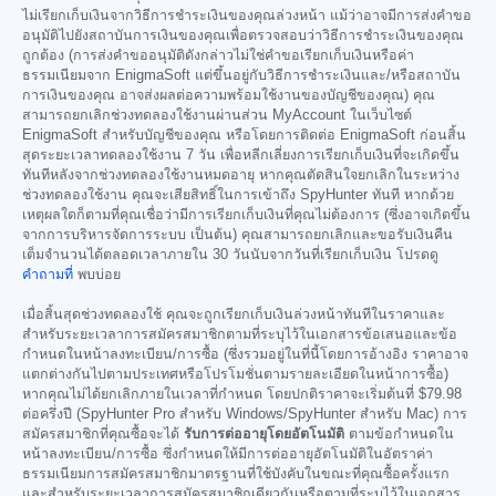
ไม่เรียกเก็บเงินจากวิธีการชำระเงินของคุณล่วงหน้า แม้ว่าอาจมีการส่งคำขอ
อนุมัติไปยังสถาบันการเงินของคุณเพื่อตรวจสอบว่าวิธีการชำระเงินของคุณ
ถูกต้อง (การส่งคำขออนุมัติดังกล่าวไม่ใช่คำขอเรียกเก็บเงินหรือค่า
ธรรมเนียมจาก EnigmaSoft แต่ขึ้นอยู่กับวิธีการชำระเงินและ/หรือสถาบัน
การเงินของคุณ อาจส่งผลต่อความพร้อมใช้งานของบัญชีของคุณ) คุณ
สามารถยกเลิกช่วงทดลองใช้งานผ่านส่วน MyAccount ในเว็บไซต์
EnigmaSoft สำหรับบัญชีของคุณ หรือโดยการติดต่อ EnigmaSoft ก่อนสิ้น
สุดระยะเวลาทดลองใช้งาน 7 วัน เพื่อหลีกเลี่ยงการเรียกเก็บเงินที่จะเกิดขึ้น
ทันทีหลังจากช่วงทดลองใช้งานหมดอายุ หากคุณตัดสินใจยกเลิกในระหว่าง
ช่วงทดลองใช้งาน คุณจะเสียสิทธิ์ในการเข้าถึง SpyHunter ทันที หากด้วย
เหตุผลใดก็ตามที่คุณเชื่อว่ามีการเรียกเก็บเงินที่คุณไม่ต้องการ (ซึ่งอาจเกิดขึ้น
จากการบริหารจัดการระบบ เป็นต้น) คุณสามารถยกเลิกและขอรับเงินคืน
เต็มจำนวนได้ตลอดเวลาภายใน 30 วันนับจากวันที่เรียกเก็บเงิน โปรดดู
คำถามที่
พบบ่อย
เมื่อสิ้นสุดช่วงทดลองใช้ คุณจะถูกเรียกเก็บเงินล่วงหน้าทันทีในราคาและ
สำหรับระยะเวลาการสมัครสมาชิกตามที่ระบุไว้ในเอกสารข้อเสนอและข้อ
กำหนดในหน้าลงทะเบียน/การซื้อ (ซึ่งรวมอยู่ในที่นี้โดยการอ้างอิง ราคาอาจ
แตกต่างกันไปตามประเทศหรือโปรโมชั่นตามรายละเอียดในหน้าการซื้อ)
หากคุณไม่ได้ยกเลิกภายในเวลาที่กำหนด โดยปกติราคาจะเริ่มต้นที่
$79.98
ต่อครึ่งปี (SpyHunter Pro สำหรับ Windows/SpyHunter สำหรับ Mac) การ
สมัครสมาชิกที่คุณซื้อจะได้
รับการต่ออายุโดยอัตโนมัติ
ตามข้อกำหนดใน
หน้าลงทะเบียน/การซื้อ ซึ่งกำหนดให้มีการต่ออายุอัตโนมัติในอัตราค่า
ธรรมเนียมการสมัครสมาชิกมาตรฐานที่ใช้บังคับในขณะที่คุณซื้อครั้งแรก
และสำหรับระยะเวลาการสมัครสมาชิกเดียวกันหรือตามที่ระบุไว้ในเอกสาร