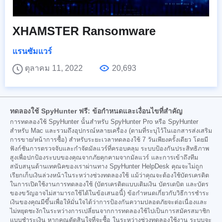
XHAMSTER Ransomware
แรนซัมแวร์
ตุลาคม 11, 2022
20,693
ทดลองใช้ SpyHunter ฟรี: ข้อกำหนดและเงื่อนไขที่สำคัญ
การทดลองใช้ SpyHunter นั้นสำหรับ SpyHunter Pro หรือ SpyHunter
สำหรับ Mac และรวมถึงอุปกรณ์หลายเครื่อง (ตามที่ระบุไว้ในเอกสารส่งเสริม
การขาย/หน้าการซื้อ) สำหรับระยะเวลาทดลองใช้ 7 วันเพียงครั้งเดียว โดยมี
ฟังก์ชันการตรวจจับและกำจัดมัลแวร์ที่ครอบคลุม ระบบป้องกันประสิทธิภาพ
สูงเพื่อปกป้องระบบของคุณจากภัยคุกคามจากมัลแวร์ และการเข้าถึงทีม
สนับสนุนด้านเทคนิคของเราผ่านทาง SpyHunter HelpDesk คุณจะไม่ถูก
เรียกเก็บเงินล่วงหน้าในระหว่างช่วงทดลองใช้ แม้ว่าคุณจะต้องใช้บัตรเครดิต
ในการเปิดใช้งานการทดลองใช้ (บัตรเครดิตแบบเติมเงิน บัตรเดบิต และบัตร
ของขวัญอาจไม่สามารถใช้ได้ในข้อเสนอนี้) ข้อกำหนดเกี่ยวกับวิธีการชำระ
เงินของคุณมีขึ้นเพื่อให้มั่นใจได้ว่าการป้องกันความปลอดภัยจะต่อเนื่องและ
ไม่หยุดชะงักในระหว่างการเปลี่ยนจากการทดลองใช้ไปเป็นการสมัครสมาชิก
แบบชำระเงิน หากคุณตัดสินใจที่จะซื้อ ในระหว่างช่วงทดลองใช้งาน ระบบจะ