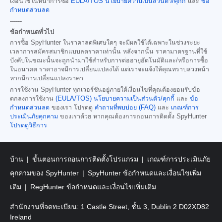
เงื่อนไขในหน้าการซื้อ
EULA/TOS
นโยบายความเป็นส่วนตัว/คุกกี้
และ
ข้อ
กำหนดส่วนลด
------
ข้อกำหนดทั่วไป
การซื้อ SpyHunter ในราคาลดพิเศษใดๆ จะมีผลใช้ได้เฉพาะในช่วงระยะ
เวลาการสมัครสมาชิกแบบลดราคาเท่านั้น หลังจากนั้น ราคามาตรฐานที่ใช้
บังคับในขณะนั้นจะถูกนำมาใช้สำหรับการต่ออายุอัตโนมัติและ/หรือการซื้อ
ในอนาคต ราคาอาจมีการเปลี่ยนแปลงได้ แต่เราจะแจ้งให้คุณทราบล่วงหน้า
หากมีการเปลี่ยนแปลงราคา
การใช้งาน SpyHunter ทุกเวอร์ชันอยู่ภายใต้เงื่อนไขที่คุณต้องยอมรับข้อ
ตกลงการใช้งาน
(EULA/TOS)
นโยบายความเป็นส่วนตัว/คุกกี้
และ
ข้อ
กำหนดส่วนลด
ของเรา โปรดดู
คำถามที่พบบ่อย (FAQ)
และ
เกณฑ์การ
ประเมินภัยคุกคาม
ของเราด้วย หากคุณต้องการถอนการติดตั้ง SpyHunter
โปรดดูวิธีการ
บ้าน
ขั้นตอนการถอนการติดตั้งโปรแกรม
เกณฑ์การประเมินภัย
คุกคามของ SpyHunter
SpyHunter ข้อกำหนดและเงื่อนไขเพิ่ม
เติม
RegHunter ข้อกำหนดและเงื่อนไขเพิ่มเติม
สำนักงานที่จดทะเบียน: 1 Castle Street, ชั้น 3, Dublin 2 D02XD82
Ireland