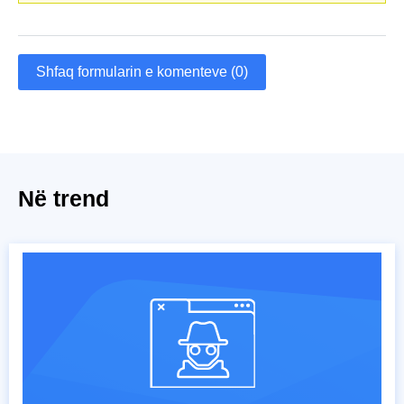
Shfaq formularin e komenteve (0)
Në trend