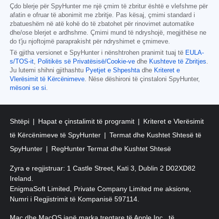
Çdo blerje për SpyHunter me një çmim të zbritur është e vlefshme për
afatin e ofruar të abonimit me zbritje. Pas kësaj, çmimi standard i
zbatueshëm në atë kohë do të zbatohet për rinovimet automatike
dhe/ose blerjet e ardhshme. Çmimi mund të ndryshojë, megjithëse ne
do t'ju njoftojmë paraprakisht për ndryshimet e çmimeve.
Të gjitha versionet e SpyHunter i nënshtrohen pranimit tuaj të
EULA-
s/TOS-it
,
Politikës së Privatësisë/Cookie-ve
dhe
Kushteve të Zbritjes
.
Ju lutemi shihni gjithashtu
Pyetjet e Shpeshta
dhe
Kriteret e
Vlerësimit të Kërcënimeve
. Nëse dëshironi të çinstaloni SpyHunter,
mësoni se si
.
Shtëpi
Hapat e çinstalimit të programit
Kriteret e Vlerësimit
të Kërcënimeve të SpyHunter
Termat dhe Kushtet Shtesë të
SpyHunter
RegHunter Termat dhe Kushtet Shtesë
Zyra e regjistruar: 1 Castle Street, Kati 3, Dublin 2 D02XD82
Ireland.
EnigmaSoft Limited, Private Company Limited me aksione,
Numri i Regjistrimit të Kompanisë 597114.
Mac dhe MacOS janë marka tregtare të Apple Inc., të