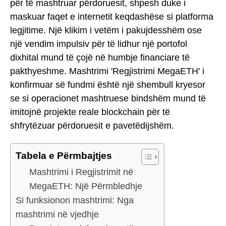
për të mashtruar përdoruesit, shpesh duke i
maskuar faqet e internetit keqdashëse si platforma
legjitime. Një klikim i vetëm i pakujdesshëm ose
një vendim impulsiv për të lidhur një portofol
dixhital mund të çojë në humbje financiare të
pakthyeshme. Mashtrimi 'Regjistrimi MegaETH' i
konfirmuar së fundmi është një shembull kryesor
se si operacionet mashtruese bindshëm mund të
imitojnë projekte reale blockchain për të
shfrytëzuar përdoruesit e pavetëdijshëm.
Tabela e Përmbajtjes
Mashtrimi i Regjistrimit në
MegaETH: Një Përmbledhje
Si funksionon mashtrimi: Nga
mashtrimi në vjedhje