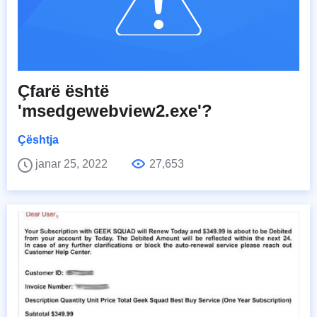
Çfarë është
'msedgewebview2.exe'?
Çështja
janar 25, 2022
27,653