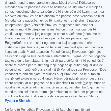
dhuratë mund të mos pranohen sipas kësaj oferte.) Kërkesa për
metodën tuaj të pagesës është të ndihmojë në sigurimin e mbrojtjes
së vazhdueshme dhe të pandërprerë të sigurisë gjatë kalimit tuaj nga
një Version Provues në një abonim me pagesë nëse vendosni të blini.
Metoda juaj e pagesës nuk do të ngarkohet me një shumë pagese
paraprakisht gjatë Versionit Provues, megjithëse kërkesat për
autorizim mund të dërgohen në institucionin tuaj financiar për të
verifikuar që metoda juaj e pagesës është e vlefshme (dorëzime të
tilla autorizimi nuk janë kërkesa për tarifa ose pagesa nga
EnigmaSoft, por, varësisht nga metoda juaj e pagesës dhe/ose
institucioni juaj financiar, mund të reflektojnë në disponueshmërinë e
llogarisë suaj). Mund ta anuloni Periudhën tuaj Provuese nëpërmjet
seksionit Llogaria Ime në faqen e internetit të EnigmaSoft për llogarinë
tuaj ose duke kontaktuar EnigmaSoft para përfundimit të periudhës 7-
ditore të provës për të shmangur një pagesë që duhet paguar dhe që
përpunohet menjëherë pas skadimit të Periudhës suaj Provuese. Nëse
vendosni ta anuloni gjatë Periudhës suaj Provuese, do të humbisni
menjëherë aksesin në SpyHunter. Nëse, për ndonjë arsye, besoni se
është përpunuar një pagesë që nuk dëshironit ta bënit (gjë që mund të
ndodhë në bazë të administrimit të sistemit, për shembull), gjithashtu
mund ta anuloni dhe të merrni një rimbursim të plotë për pagesën në
çdo kohë brenda 30 ditëve nga data e pagesës së blerjes. Shihni
Pyetjet e Shpeshta
.
Në fund të Periudhës Provuese, do të faturoheni menjëherë