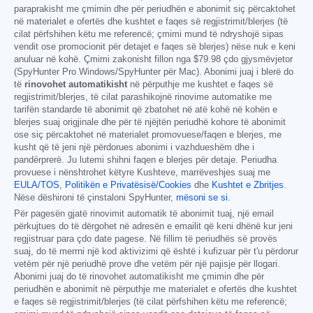
paraprakisht me çmimin dhe për periudhën e abonimit siç përcaktohet
në materialet e ofertës dhe kushtet e faqes së regjistrimit/blerjes (të
cilat përfshihen këtu me referencë; çmimi mund të ndryshojë sipas
vendit ose promocionit për detajet e faqes së blerjes) nëse nuk e keni
anuluar në kohë. Çmimi zakonisht fillon nga
$79.98
çdo gjysmëvjetor
(SpyHunter Pro Windows/SpyHunter për Mac). Abonimi juaj i blerë do
të
rinovohet automatikisht
në përputhje me kushtet e faqes së
regjistrimit/blerjes, të cilat parashikojnë rinovime automatike me
tarifën standarde të abonimit që zbatohet në atë kohë në kohën e
blerjes suaj origjinale dhe për të njëjtën periudhë kohore të abonimit
ose siç përcaktohet në materialet promovuese/faqen e blerjes, me
kusht që të jeni një përdorues abonimi i vazhdueshëm dhe i
pandërprerë. Ju lutemi shihni faqen e blerjes për detaje. Periudha
provuese i nënshtrohet këtyre Kushteve, marrëveshjes suaj me
EULA/TOS
,
Politikën e Privatësisë/Cookies
dhe
Kushtet e Zbritjes
.
Nëse dëshironi të çinstaloni SpyHunter,
mësoni se si
.
Për pagesën gjatë rinovimit automatik të abonimit tuaj, një email
përkujtues do të dërgohet në adresën e emailit që keni dhënë kur jeni
regjistruar para çdo date pagese. Në fillim të periudhës së provës
suaj, do të merrni një kod aktivizimi që është i kufizuar për t'u përdorur
vetëm për një periudhë prove dhe vetëm për një pajisje për llogari.
Abonimi juaj do të rinovohet automatikisht me çmimin dhe për
periudhën e abonimit në përputhje me materialet e ofertës dhe kushtet
e faqes së regjistrimit/blerjes (të cilat përfshihen këtu me referencë;