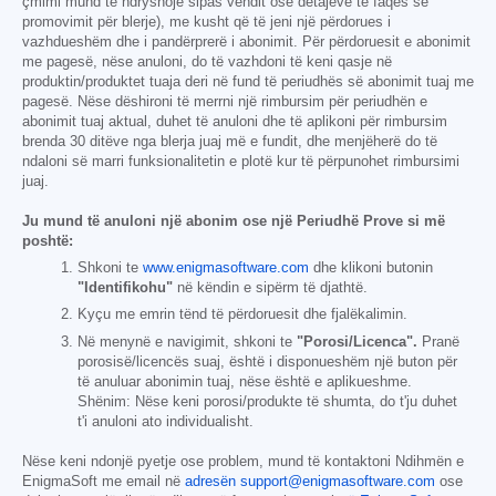
çmimi mund të ndryshojë sipas vendit ose detajeve të faqes së
promovimit për blerje), me kusht që të jeni një përdorues i
vazhdueshëm dhe i pandërprerë i abonimit. Për përdoruesit e abonimit
me pagesë, nëse anuloni, do të vazhdoni të keni qasje në
produktin/produktet tuaja deri në fund të periudhës së abonimit tuaj me
pagesë. Nëse dëshironi të merrni një rimbursim për periudhën e
abonimit tuaj aktual, duhet të anuloni dhe të aplikoni për rimbursim
brenda 30 ditëve nga blerja juaj më e fundit, dhe menjëherë do të
ndaloni së marri funksionalitetin e plotë kur të përpunohet rimbursimi
juaj.
Ju mund të anuloni një abonim ose një Periudhë Prove si më
poshtë:
Shkoni te
www.enigmasoftware.com
dhe klikoni butonin
"Identifikohu"
në këndin e sipërm të djathtë.
Kyçu me emrin tënd të përdoruesit dhe fjalëkalimin.
Në menynë e navigimit, shkoni te
"Porosi/Licenca".
Pranë
porosisë/licencës suaj, është i disponueshëm një buton për
të anuluar abonimin tuaj, nëse është e aplikueshme.
Shënim: Nëse keni porosi/produkte të shumta, do t'ju duhet
t'i anuloni ato individualisht.
Nëse keni ndonjë pyetje ose problem, mund të kontaktoni Ndihmën e
EnigmaSoft me email në
adresën support@enigmasoftware.com
ose