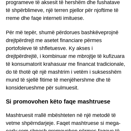
programeve të aksesit të hershëm dhe fushatave
të shpërblimeve, një terren pjellor për njoftime të
rreme dhe faqe interneti imituese.
Për më tepër, shumë përdorues bashkëveprojnë
drejtpërdrejt me asetet financiare përmes
portofoleve të shfletuesve. Ky akses i
drejtpërdrejtë, i kombinuar me mbrojtje të kufizuara
të konsumatorit krahasuar me financat tradicionale,
do të thotë që një mashtrim i vetëm i suksesshëm
mund të sjellë fitime të menjëhershme dhe të
konsiderueshme për sulmuesit.
Si promovohen këto faqe mashtruese
Mashtruesit rrallë mbështeten në një metodë të
vetme shpërndarjeje. Faqet mashtruese si mega-
early.com shpesh promovohen përmes faqeve të