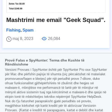
Mashtrimi me email "Geek Squad".
Fishing
,
Spam
maj 8, 2023
26,084
Provë Falas e SpyHunter: Terma dhe Kushte të
Rëndësishme
Versioni Provues i SpyHunter është për SpyHunter Pro ose SpyHunter
për Mac dhe përfshin pajisje të shumta (siç përcaktohet në materialet
promovuese/faqen e blerjes) për një periudhë prove 7-ditore, duke
ofruar funksionalitet gjithëpërfshirës të zbulimit dhe heqjes së
malware-it, mbrojtëse me performancë të lartë për të mbrojtur në
mënyrë aktive sistemin tuaj nga kërcënimet e malware-it dhe qasje në
ekipin tonë të mbështetjes teknike nëpërmjet SpyHunter HelpDesk.
Nuk do t'ju faturohet paraprakisht gjatë periudhës së provës,
megjithëse kërkohet një kartë krediti për të aktivizuar Versionin
Provues. (Kartat e kreditit të parapaguara, kartat e debitit dhe kartat