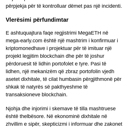
përpjekja për të kontrolluar dëmet pas një incidenti.
Vlerësimi përfundimtar
E ashtuquajtura faqe regjistrimi MegaETH në
mega-early.com është një mashtrim i konfirmuar i
kriptomonedhave i projektuar për të imituar një
projekt legjitim blockchain dhe për të joshur
përdoruesit të lidhin portofolet e tyre. Pasi të
lidhen, një mekanizëm që zbraz portofolin vjedh
asetet dixhitale, të cilat humbasin përgjithmonë për
shkak të natyrës së pakthyeshme të
transaksioneve blockchain.
Njohja dhe injorimi i skemave të tilla mashtruese
është thelbësore. Në ekonominë dixhitale në
zhvillim e sipër, skepticizmi i informuar dhe zakonet