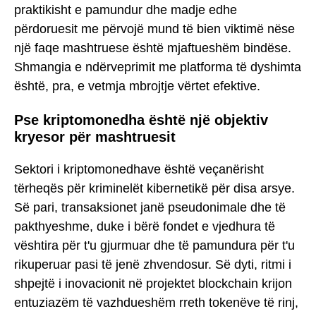
praktikisht e pamundur dhe madje edhe
përdoruesit me përvojë mund të bien viktimë nëse
një faqe mashtruese është mjaftueshëm bindëse.
Shmangia e ndërveprimit me platforma të dyshimta
është, pra, e vetmja mbrojtje vërtet efektive.
Pse kriptomonedha është një objektiv
kryesor për mashtruesit
Sektori i kriptomonedhave është veçanërisht
tërheqës për kriminelët kibernetikë për disa arsye.
Së pari, transaksionet janë pseudonimale dhe të
pakthyeshme, duke i bërë fondet e vjedhura të
vështira për t'u gjurmuar dhe të pamundura për t'u
rikuperuar pasi të jenë zhvendosur. Së dyti, ritmi i
shpejtë i inovacionit në projektet blockchain krijon
entuziazëm të vazhdueshëm rreth tokenëve të rinj,