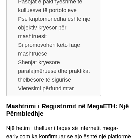
Pasojat e pakthyeshme të
kulluesve të portofoleve
Pse kriptomonedha është një
objektiv kryesor për
mashtruesit
Si promovohen këto faqe
mashtruese
Shenjat kryesore
paralajmëruese dhe praktikat
thelbësore të sigurisë
Vlerësimi përfundimtar
Mashtrimi i Regjistrimit në MegaETH: Një
Përmbledhje
Një hetim i thelluar i faqes së internetit mega-
early.com ka konfirmuar se ajo është një platformë