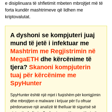
e disiplinuara të shfletimit mbeten mbrojtjet më të
forta kundër mashtrimeve që lidhen me
kriptovalutat.
A dyshoni se kompjuteri juaj
mund të jetë i infektuar me
Mashtrim me Regjistrimin në
MegaETH
dhe kërcënime të
tjera?
Skanoni kompjuterin
tuaj për kërcënime me
SpyHunter
SpyHunter është një mjet i fuqishëm për korrigjimin
dhe mbrojtjen e malware i krijuar për t'u ofruar
përdoruesve një analizë të thelluar të sigurisë së