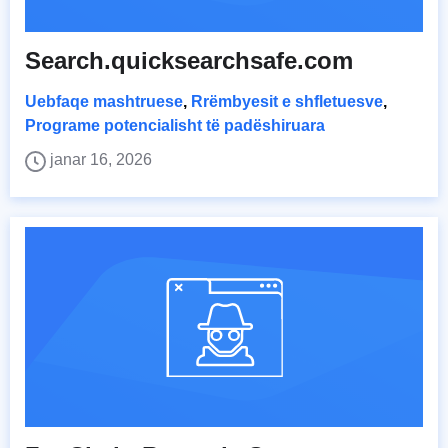
Search.quicksearchsafe.com
Uebfaqe mashtruese
,
Rrëmbyesit e shfletuesve
,
Programe potencialisht të padëshiruara
janar 16, 2026