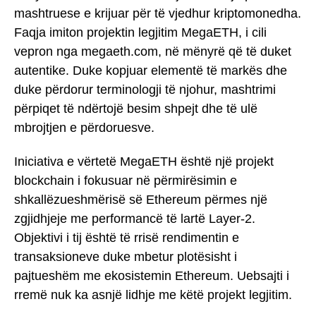
mashtruese e krijuar për të vjedhur kriptomonedha.
Faqja imiton projektin legjitim MegaETH, i cili
vepron nga megaeth.com, në mënyrë që të duket
autentike. Duke kopjuar elementë të markës dhe
duke përdorur terminologji të njohur, mashtrimi
përpiqet të ndërtojë besim shpejt dhe të ulë
mbrojtjen e përdoruesve.
Iniciativa e vërtetë MegaETH është një projekt
blockchain i fokusuar në përmirësimin e
shkallëzueshmërisë së Ethereum përmes një
zgjidhjeje me performancë të lartë Layer-2.
Objektivi i tij është të rrisë rendimentin e
transaksioneve duke mbetur plotësisht i
pajtueshëm me ekosistemin Ethereum. Uebsajti i
rremë nuk ka asnjë lidhje me këtë projekt legjitim.