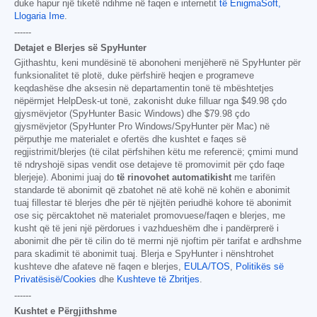
duke hapur një tiketë ndihme në faqen e internetit
të EnigmaSoft,
Llogaria Ime
.
------
Detajet e Blerjes së SpyHunter
Gjithashtu, keni mundësinë të abonoheni menjëherë në SpyHunter për
funksionalitet të plotë, duke përfshirë heqjen e programeve
keqdashëse dhe aksesin në departamentin tonë të mbështetjes
nëpërmjet HelpDesk-ut tonë, zakonisht duke filluar nga
$49.98
çdo
gjysmëvjetor (SpyHunter Basic Windows) dhe
$79.98
çdo
gjysmëvjetor (SpyHunter Pro Windows/SpyHunter për Mac) në
përputhje me materialet e ofertës dhe kushtet e faqes së
regjistrimit/blerjes (të cilat përfshihen këtu me referencë; çmimi mund
të ndryshojë sipas vendit ose detajeve të promovimit për çdo faqe
blerjeje). Abonimi juaj do
të rinovohet automatikisht
me tarifën
standarde të abonimit që zbatohet në atë kohë në kohën e abonimit
tuaj fillestar të blerjes dhe për të njëjtën periudhë kohore të abonimit
ose siç përcaktohet në materialet promovuese/faqen e blerjes, me
kusht që të jeni një përdorues i vazhdueshëm dhe i pandërprerë i
abonimit dhe për të cilin do të merrni një njoftim për tarifat e ardhshme
para skadimit të abonimit tuaj. Blerja e SpyHunter i nënshtrohet
kushteve dhe afateve në faqen e blerjes,
EULA/TOS
,
Politikës së
Privatësisë/Cookies
dhe
Kushteve të Zbritjes
.
------
Kushtet e Përgjithshme