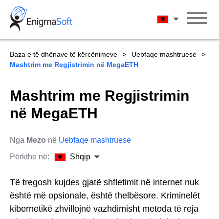
Skip
to
Shqip
content
Baza e të dhënave të kërcënimeve
Uebfaqe mashtruese
Mashtrim me Regjistrimin në MegaETH
Mashtrim me Regjistrimin
në MegaETH
Nga
Mezo
në
Uebfaqe mashtruese
Përkthe në:
Shqip
Të tregosh kujdes gjatë shfletimit në internet nuk
është më opsionale, është thelbësore. Kriminelët
kibernetikë zhvillojnë vazhdimisht metoda të reja