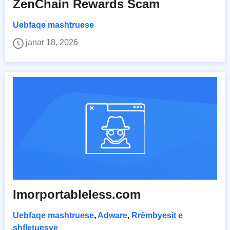
ZenChain Rewards Scam
Uebfaqe mashtruese
janar 18, 2026
Imorportableless.com
Uebfaqe mashtruese
,
Adware
,
Rrëmbyesit e
shfletuesve