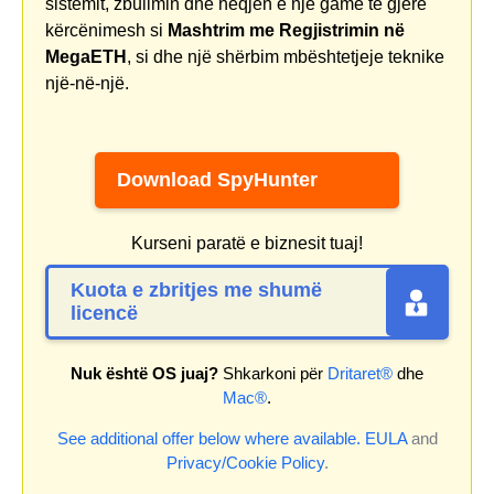
sistemit, zbulimin dhe heqjen e një game të gjerë
kërcënimesh si
Mashtrim me Regjistrimin në
MegaETH
, si dhe një shërbim mbështetjeje teknike
një-në-një.
Download SpyHunter
Kurseni paratë e biznesit tuaj!
Kuota e zbritjes me shumë
licencë
Nuk është OS juaj?
Shkarkoni për
Dritaret®
dhe
Mac®
.
See additional offer below where available.
EULA
and
Privacy/Cookie Policy
.