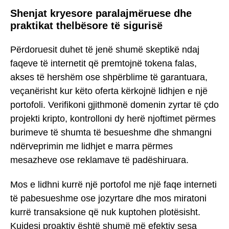
Shenjat kryesore paralajmëruese dhe
praktikat thelbësore të sigurisë
Përdoruesit duhet të jenë shumë skeptikë ndaj
faqeve të internetit që premtojnë tokena falas,
akses të hershëm ose shpërblime të garantuara,
veçanërisht kur këto oferta kërkojnë lidhjen e një
portofoli. Verifikoni gjithmonë domenin zyrtar të çdo
projekti kripto, kontrolloni dy herë njoftimet përmes
burimeve të shumta të besueshme dhe shmangni
ndërveprimin me lidhjet e marra përmes
mesazheve ose reklamave të padëshiruara.
Mos e lidhni kurrë një portofol me një faqe interneti
të pabesueshme ose jozyrtare dhe mos miratoni
kurrë transaksione që nuk kuptohen plotësisht.
Kujdesi proaktiv është shumë më efektiv sesa