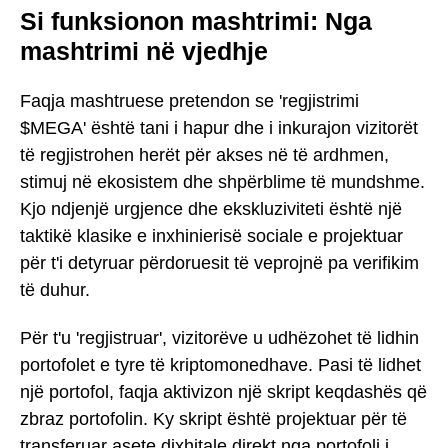
Si funksionon mashtrimi: Nga
mashtrimi në vjedhje
Faqja mashtruese pretendon se 'regjistrimi
$MEGA' është tani i hapur dhe i inkurajon vizitorët
të regjistrohen herët për akses në të ardhmen,
stimuj në ekosistem dhe shpërblime të mundshme.
Kjo ndjenjë urgjence dhe ekskluziviteti është një
taktikë klasike e inxhinierisë sociale e projektuar
për t'i detyruar përdoruesit të veprojnë pa verifikim
të duhur.
Për t'u 'regjistruar', vizitorëve u udhëzohet të lidhin
portofolet e tyre të kriptomonedhave. Pasi të lidhet
një portofol, faqja aktivizon një skript keqdashës që
zbraz portofolin. Ky skript është projektuar për të
transferuar asete dixhitale direkt nga portofoli i