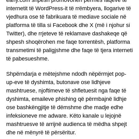
internetit të WordPress-it të rrëmbyera, llogarive të
vjedhura ose të fabrikuara të mediave sociale në
platforma të tilla si Facebook dhe X (më i njohur si
Twitter), dhe rrjeteve të reklamave dashakeqe që
shpesh shoqërohen me faqe torrentësh, platforma
transmetimi të paligjshme dhe faqe të tjera interneti
të pabesueshme.
Shpërndarja e mëtejshme ndodh nëpërmjet pop-
up-eve të dyshimta, butonave ose lidhjeve
mashtruese, njoftimeve të shfletuesit nga faqe të
dyshimta, emaileve phishing që përmbajnë lidhje
ose bashkëngjitje të dëmshme dhe madje edhe
infeksioneve me adware. Këto kanale u lejojnë
mashtruesve të arrijnë audienca të mëdha shpejt
dhe në mënyrë të përsëritur.