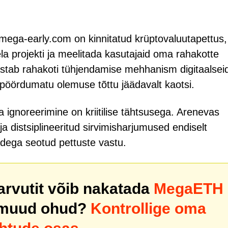
mega-early.com on kinnitatud krüptovaluutapettus, 
la projekti ja meelitada kasutajaid oma rahakotte
tab rahakoti tühjendamise mehhanism digitaalsei
 pöördumatu olemuse tõttu jäädavalt kaotsi.
a ignoreerimine on kriitilise tähtsusega. Arenevas
ja distsiplineeritud sirvimisharjumused endiselt
dega seotud pettuste vastu.
 arvutit võib nakatada
MegaETH
 muud ohud?
Kontrollige oma