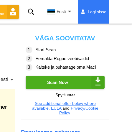
Otsing
Eesti
Logi sisse
ine
VÄGA SOOVITATAV
Start Scan
Eemalda Rogue veebisaidid
Kaitske ja puhastage oma Maci
esti
Scan Now
SpyHunter
See additional offer below where
her
available.
EULA
and
Privacy/Cookie
Policy
.