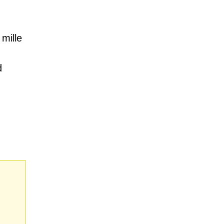
mille
d