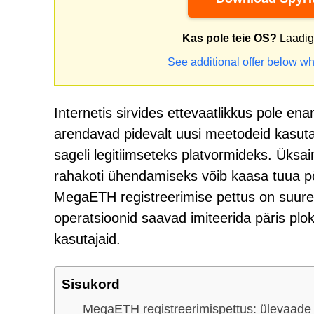
Kas pole teie OS?
Laadige
See additional offer below wh
Internetis sirvides ettevaatlikkus pole ena
arendavad pidevalt uusi meetodeid kasuta
sageli legitiimseteks platvormideks. Üksai
rahakoti ühendamiseks võib kaasa tuua pöör
MegaETH registreerimise pettus on suurepä
operatsioonid saavad imiteerida päris plo
kasutajaid.
Sisukord
MegaETH registreerimispettus: ülevaade