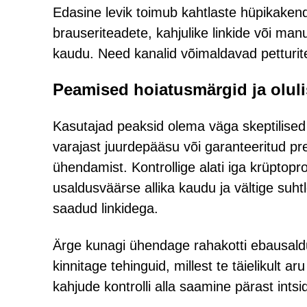
Edasine levik toimub kahtlaste hüpikakende,
brauseriteadete, kahjulike linkide või m
kaudu. Need kanalid võimaldavad petturitel
Peamised hoiatusmärgid ja olul
Kasutajad peaksid olema väga skeptilised 
varajast juurdepääsu või garanteeritud pr
ühendamist. Kontrollige alati iga krüptop
usaldusväärse allika kaudu ja vältige suh
saadud linkidega.
Ärge kunagi ühendage rahakotti ebausaldu
kinnitage tehinguid, millest te täielikult 
kahjude kontrolli alla saamine pärast intsid