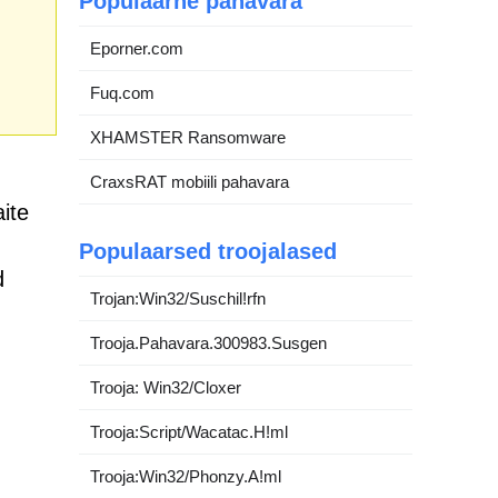
Populaarne pahavara
Eporner.com
Fuq.com
XHAMSTER Ransomware
CraxsRAT mobiili pahavara
ite
Populaarsed troojalased
d
Trojan:Win32/Suschil!rfn
Trooja.Pahavara.300983.Susgen
Trooja: Win32/Cloxer
Trooja:Script/Wacatac.H!ml
Trooja:Win32/Phonzy.A!ml