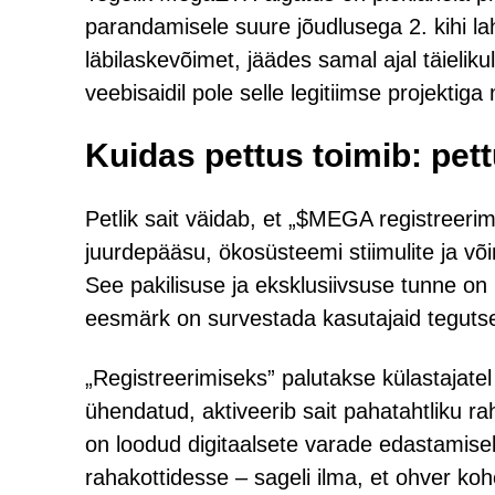
parandamisele suure jõudlusega 2. kihi l
läbilaskevõimet, jäädes samal ajal täielik
veebisaidil pole selle legitiimse projektiga
Kuidas pettus toimib: pet
Petlik sait väidab, et „$MEGA registreerim
juurdepääsu, ökosüsteemi stiimulite ja võ
See pakilisuse ja eksklusiivsuse tunne on 
eesmärk on survestada kasutajaid tegutse
„Registreerimiseks” palutakse külastajate
ühendatud, aktiveerib sait pahatahtliku 
on loodud digitaalsete varade edastamiseks 
rahakottidesse – sageli ilma, et ohver koh