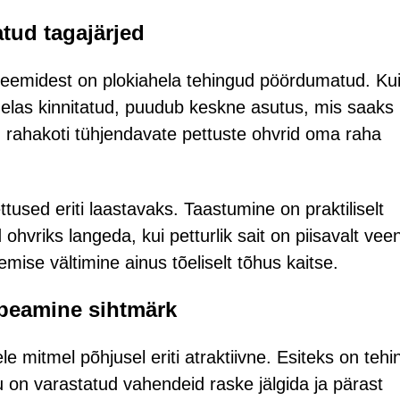
tud tagajärjed
steemidest on plokiahela tehingud pöördumatud. Ku
ahelas kinnitatud, puudub keskne asutus, mis saaks
d rahakoti tühjendavate pettuste ohvrid oma raha
tused eriti laastavaks. Taastumine on praktiliselt
ohvriks langeda, kui petturlik sait on piisavalt vee
mise vältimine ainus tõeliselt tõhus kaitse.
 peamine sihtmärk
le mitmel põhjusel eriti atraktiivne. Esiteks on teh
on varastatud vahendeid raske jälgida ja pärast