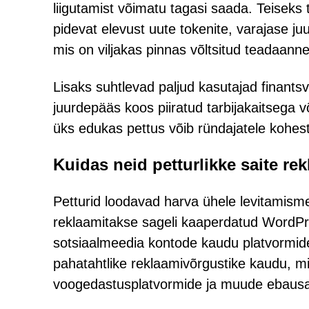
liigutamist võimatu tagasi saada. Teiseks 
pidevat elevust uute tokenite, varajase
mis on viljakas pinnas võltsitud teadaannet
Lisaks suhtlevad paljud kasutajad finant
juurdepääs koos piiratud tarbijakaitsega v
üks edukas pettus võib ründajatele kohes
Kuidas neid petturlikke saite re
Petturid loodavad harva ühele levitamisme
reklaamitakse sageli kaaperdatud WordPres
sotsiaalmeedia kontode kaudu platvormide
pahatahtlike reklaamivõrgustike kaudu, mi
voogedastusplatvormide ja muude ebausa