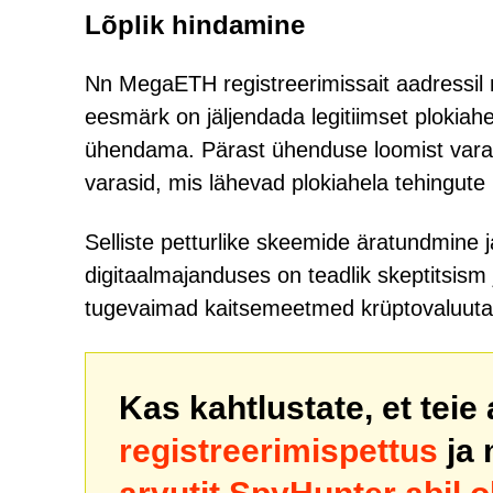
Lõplik hindamine
Nn MegaETH registreerimissait aadressil 
eesmärk on jäljendada legitiimset plokiahe
ühendama. Pärast ühenduse loomist varas
varasid, mis lähevad plokiahela tehingute
Selliste petturlike skeemide äratundmine j
digitaalmajanduses on teadlik skeptitsism 
tugevaimad kaitsemeetmed krüptovaluuta
Kas kahtlustate, et teie
registreerimispettus
ja