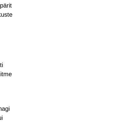
pärit
kuste
ti
mitme
nagi
ui