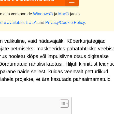
 alla versioonide
Windows®
ja
Mac®
jaoks.
ere available.
EULA
and
Privacy/Cookie Policy
.
m valikuline, vaid hädavajalik. Küberkurjategijad
jate petmiseks, maskeerides pahatahtlikke veebisa
nus hooletu klõps või impulsiivne otsus digitaalse
dumatuid rahalisi kaotusi. Hiljuti kinnitust leidnu
rane näide sellest, kuidas veenvalt petturlikud
kiahela projekte, et ära kasutada pahaaimamatuid