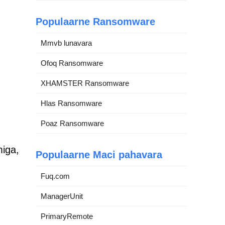
Populaarne Ransomware
Mmvb lunavara
Ofoq Ransomware
XHAMSTER Ransomware
Hlas Ransomware
Poaz Ransomware
miga,
Populaarne Maci pahavara
Fuq.com
ManagerUnit
PrimaryRemote