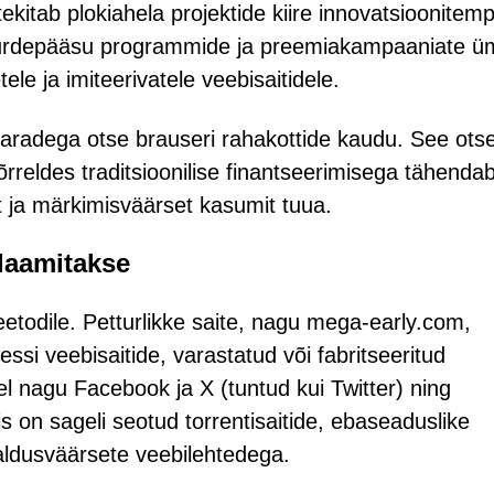
tekitab plokiahela projektide kiire innovatsioonitem
 juurdepääsu programmide ja preemiakampaaniate ü
ele ja imiteerivatele veebisaitidele.
svaradega otse brauseri rahakottide kaudu. See ots
õrreldes traditsioonilise finantseerimisega tähendab
t ja märkimisväärset kasumit tuua.
klaamitakse
etodile. Petturlikke saite, nagu mega-early.com,
si veebisaitide, varastatud või fabritseeritud
l nagu Facebook ja X (tuntud kui Twitter) ning
s on sageli seotud torrentisaitide, ebaseaduslike
ldusväärsete veebilehtedega.