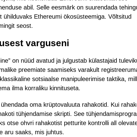
ahenduse abil. Selle eesmärk on suurendada tehing
ult ühilduvaks Ethereumi ökosüsteemiga. Võltsitud
 mingit seost.
tusest varguseni
ine” on nüüd avatud ja julgustab külastajaid tulevi
imalike preemiate saamiseks varakult registreerum
klassikaline sotsiaalse manipuleerimise taktika, mil
ma ilma korraliku kinnituseta.
l ühendada oma krüptovaluuta rahakotid. Kui rahak
rahakoti tühjendamise skripti. See tühjendamisprog
otse ohvri rahakotist petturite kontrolli all olevat
e aru saaks, mis juhtus.