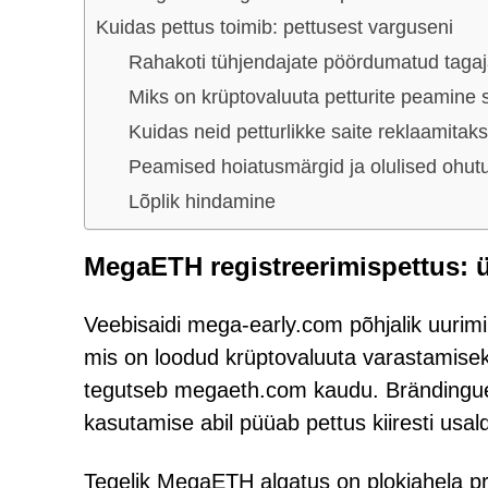
Kuidas pettus toimib: pettusest varguseni
Rahakoti tühjendajate pöördumatud tagaj
Miks on krüptovaluuta petturite peamine 
Kuidas neid petturlikke saite reklaamitak
Peamised hoiatusmärgid ja olulised ohut
Lõplik hindamine
MegaETH registreerimispettus: 
Veebisaidi mega-early.com põhjalik uurimi
mis on loodud krüptovaluuta varastamisek
tegutseb megaeth.com kaudu. Brändinguel
kasutamise abil püüab pettus kiiresti usal
Tegelik MegaETH algatus on plokiahela p