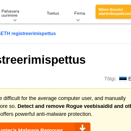
Mitme litsentsi
Pahavara
Toetus
Firma
allahindluspakkum
uurimine
ETH registreerimispettus
treerimispettus
Tõlgi:
E
 difficult for the average computer user, and manually
more so.
Detect and remove
Rogue veebisaidid
and ot
ffers powerful anti-malware protection.
nter’s Malware Remover