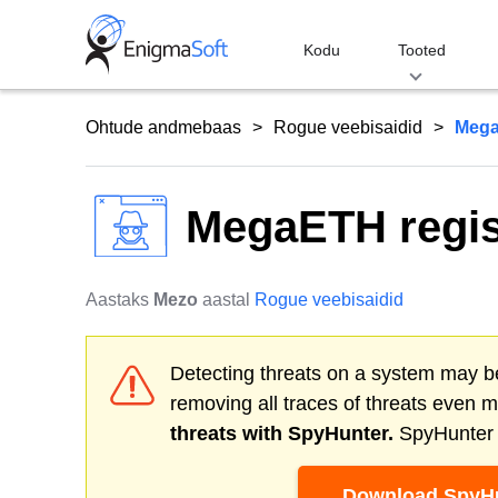
Skip
to
Kodu
Tooted
content
Ohtude andmebaas
Rogue veebisaidid
Mega
MegaETH regis
Aastaks
Mezo
aastal
Rogue veebisaidid
Detecting threats on a system may be
removing all traces of threats even 
threats with SpyHunter.
SpyHunter o
Download SpyHu