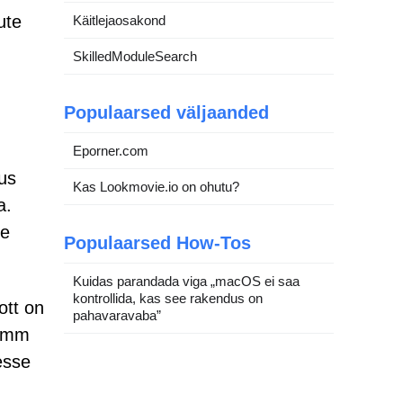
ute
Käitlejaosakond
SkilledModuleSearch
Populaarsed väljaanded
Eporner.com
kus
Kas Lookmovie.io on ohutu?
a.
le
Populaarsed How-Tos
Kuidas parandada viga „macOS ei saa
kontrollida, kas see rakendus on
ott on
pahavaravaba”
ramm
esse