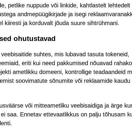
 petlike nuppude või linkide, kahtlastelt lehtedelt 
anustega andmepüügikirjade ja isegi reklaamvaranak
 kiiresti ja korduvalt jõuda suure sihtrühmani.
ised ohutustavad
veebisaitide suhtes, mis lubavad tasuta tokeneid,
eemiaid, eriti kui need pakkumised nõuavad rahako
rojekti ametlikku domeeni, kontrollige teadaandeid 
tlemist soovimatute sõnumite või reklaamide kaudu
sväärse või mitteametliku veebisaidiga ja ärge ku
aru ei saa. Ennetav ettevaatlikkus on palju tõhusam k
enti.