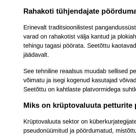
Rahakoti tühjendajate pöörduma
Erinevalt traditsioonilistest pangandussü
varad on rahakotist välja kantud ja ploki
tehingu tagasi pöörata. Seetõttu kaotava
jäädavalt.
See tehniline reaalsus muudab sellised pet
võimatu ja isegi kogenud kasutajad võivad 
Seetõttu on kahtlaste platvormidega suhtle
Miks on krüptovaluuta petturite
Krüptovaluuta sektor on küberkurjategijate
pseudonüümitud ja pöördumatud, mistõttu 