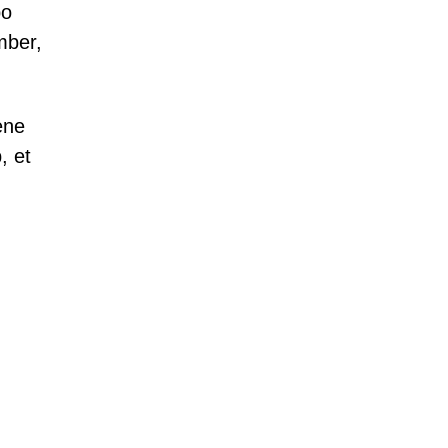
po
mber,
ene
, et