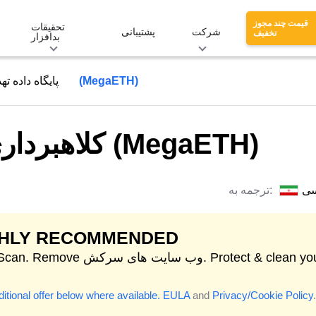
قیمت چند مجوز
تحقیقات
شرکت
پشتیبانی
تخفیف
بدافزار
کلاهبرداری ثبت نام مگا اتر (MegaETH)
پایگاه داده تهد
کلاهبرداری ثبت نام مگا اتر (MegaETH)
سی
ترجمه به:
GHLY RECOMMENDED
Start Scan. Remove وب سایت های سرکش. your
itional offer below where available.
EULA
and
Privacy/Cookie Policy
.