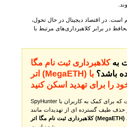
ند.
 است. در اقتصاد دیجیتال در حال تحول،
افظ در برابر کلاهبرداری‌های مرتبط با
ت به
کلاهبرداری ثبت نام مگا
ده باشد؟
با SpyHunter
اتر (MegaETH)
ود را برای تهدید اسکن کنید
SpyHunter یک ابزار قدرتمند اصلاح و محافظت از بدافزار است که برای کمک به کاربران با
 حذف طیف گسترده ای از تهدیدات مانند
و همچنین یک سرویس پشتیبانی فنی یک به یک طراحی
کلاهبرداری ثبت نام مگا اتر (MegaETH)
شده است.