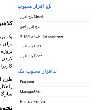
باج افزار محبوب
باج افزار Mmvb
کلاهبرداری 
باج افزار افق
XHAMSTER Ransomware
برای س
باج افزار Hlas
باج افزار Poaz
کردن ع
کاربران
بدافزار محبوب مک
Fuq.com
ManagerUnit
سازگار
PrimaryRemote
نحوه