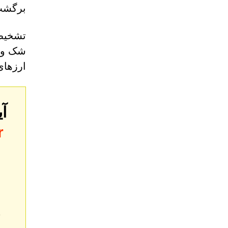
برگشت‌
تشخیص 
شک و ت
ارزهای
آ