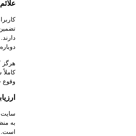
علائم
کاربرا
تضمین‌
دارند.
دوباره 
هرگز ک
کاملاً
وقوع ح
ارزیاب
به منظ
است. پ