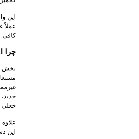
کلاهبر
این وا
عملاً 
کافی م
چرا ا
بخش ار
مستعار
غیرممک
جدید، 
جعلی و
علاوه 
این دس