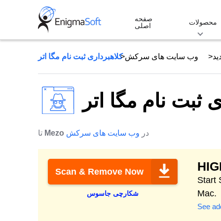
Skip
صفحه
to
محصولات
اصلی
content
ید
وب سایت های سرکش
در
وب سایت های سرکش
Mezo
تا
HI
Scan & Remove Now
Protect & clean 
Mac.
شکارچی جاسوس
See add