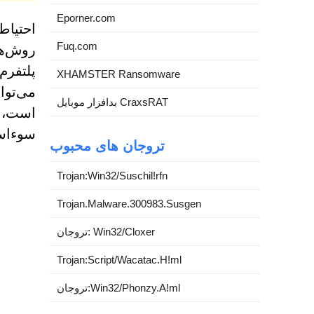
Eporner.com
احتیاط
Fuq.com
روش‌ها
پلتفرم
XHAMSTER Ransomware
می‌توا
بدافزار موبایل CraxsRAT
است، ن
سوءاست
تروجان های محبوب
Trojan:Win32/Suschil!rfn
Trojan.Malware.300983.Susgen
تروجان: Win32/Cloxer
Trojan:Script/Wacatac.H!ml
تروجان:Win32/Phonzy.A!ml