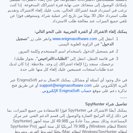
بإمكانك الوصول إلى منتجاتك حتى نهاية فترة اشتراكك المدفوعة. إذا كنت
ترغب في استرداد قيمة اشتراكك الحالي، يجب عليك إلغاء الاشتراك وتقديم
طلب استرداد خلال 30 يومًا من تاريخ آخر عملية شراء، وستتوقف فورًا عن
تلقي جميع الميزات عند معالجة طلب الاسترداد.
يمكنك إلغاء الاشتراك أو الفترة التجريبية على النحو التالي:
انتقل إلى
www.enigmasoftware.com
وانقر على زر
"تسجيل
الدخول"
في الزاوية العلوية اليمنى.
قم بتسجيل الدخول باستخدام اسم المستخدم وكلمة المرور.
في قائمة التنقل، انتقل إلى
"الطلبات/التراخيص".
بجوار طلبك/
ترخيصك، ستجد زرًا لإلغاء اشتراكك إن وجد. ملاحظة: إذا كان لديك
عدة طلبات/منتجات، فسيتعين عليك إلغاء كل منها على حدة.
في حال وجود أي أسئلة أو مشاكل، يمكنك الاتصال بدعم EnigmaSoft عبر
البريد الإلكتروني على
support@enigmasoftware.com
أو عن طريق فتح
تذكرة دعم على موقع
حساب EnigmaSoft الإلكتروني
.
------
تفاصيل شراء SpyHunter
يمكنك أيضًا الاشتراك في SpyHunter فورًا للاستفادة من جميع الميزات، بما
في ذلك إزالة البرامج الضارة والوصول إلى قسم الدعم الفني عبر مركز
المساعدة، وذلك بسعر يبدأ عادةً من
$49.98
كل ستة أشهر (SpyHunter
Basic لنظام Windows) و
$79.98
أمريكيًا كل ستة أشهر (SpyHunter Pro
لنظام Windows/SpyHunter لنظام Mac) وفقًا لشروط العرض وشروط