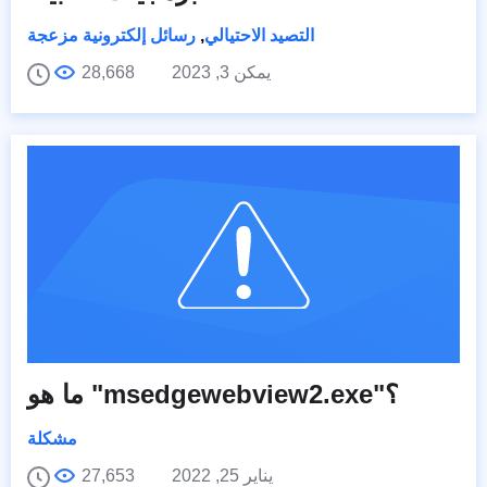
التصيد الاحتيالي
,
رسائل إلكترونية مزعجة
يمكن 3, 2023
28,668
ما هو "msedgewebview2.exe"؟
مشكلة
يناير 25, 2022
27,653