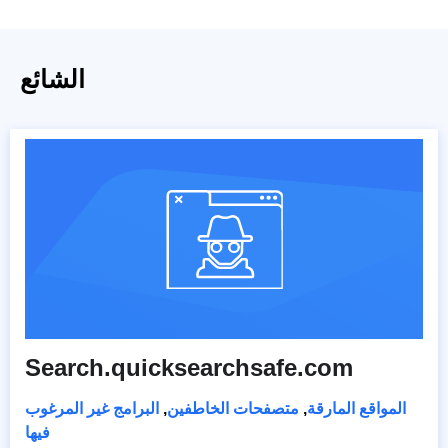
الشائع
Search.quicksearchsafe.com
المواقع المارقة
,
متصفحات الخاطفين
,
البرامج غير المرغوب
فيها