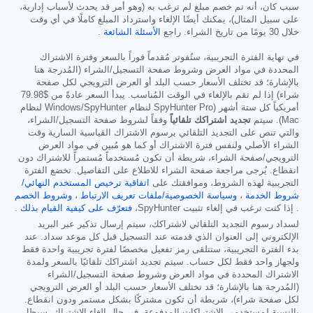
سبب كان، أنه تم خصم مبلغ لم ترغب به (وهو أمر قد يحدث لأسباب إدارية،
على سبيل المثال)، يمكنك أيضًا الإلغاء واسترداد المبلغ كاملًا في أي وقت
خلال 30 يومًا من تاريخ الشراء. راجع
الأسئلة الشائعة
.
في نهاية الفترة التجريبية، ستُفوتر مُقدماً فوراً بالسعر وفترة الاشتراك
المحددة في مواد العرض وشروط صفحة التسجيل/الشراء (المُدرجة هنا
بالإشارة؛ قد تختلف الأسعار حسب البلد أو العرض الترويجي لكل صفحة
شراء) إذا لم تقم بالإلغاء في الوقت المُناسب. يبدأ السعر عادةً من
$79.98
أمريكياً كل ستة أشهر (SpyHunter Pro لنظام Windows/SpyHunter لنظام
Mac). سيتم
تجديد اشتراكك تلقائياً
وفقاً لشروط صفحة التسجيل/الشراء،
والتي تنص على التجديد التلقائي برسوم الاشتراك القياسية السارية وقت
الشراء الأصلي ولنفس فترة الاشتراك أو كما هو مُبين في مواد العرض
الترويجي/صفحة الشراء، شريطة أن تكون مُستخدماً مُستمراً للاشتراك دون
انقطاع. يُرجى مراجعة صفحة الشراء للاطلاع على التفاصيل. تخضع الفترة
التجريبية لهذه الشروط، وموافقتك على
اتفاقية ترخيص المستخدم النهائي/
شروط الخدمة
،
وسياسة الخصوصية/ملفات تعريف الارتباط
،
وشروط الخصم
. إذا كنت ترغب في إلغاء تثبيت SpyHunter،
فتعرّف على كيفية القيام بذلك
.
لسداد رسوم التجديد التلقائي لاشتراكك، سيتم إرسال تذكير عبر البريد
الإلكتروني إلى العنوان الذي قدمته عند التسجيل قبل كل موعد سداد. عند
بدء الفترة التجريبية، ستتلقى رمز تفعيل مخصصًا لفترة تجريبية واحدة فقط
ولجهاز واحد فقط لكل حساب. سيتم تجديد اشتراكك تلقائيًا بالسعر ولمدة
الاشتراك المحددة في مواد العرض وشروط صفحة التسجيل/الشراء
(المُدرجة هنا بالإشارة؛ قد تختلف الأسعار حسب البلد أو العرض الترويجي
لكل صفحة شراء)، شريطة أن تكون مشتركًا بشكل مستمر ودون انقطاع.
بالنسبة لمستخدمي الاشتراكات المدفوعة، في حال إلغاء الاشتراك، سيظل