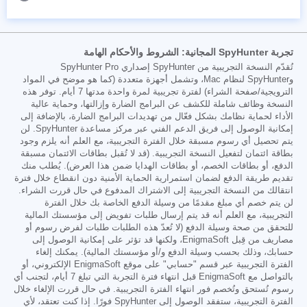
تجربة SpyHunter المجانية: الشروط والأحكام الهامة
تُقدّم النسخة التجريبية من SpyHunter إصداري SpyHunter Pro
وSpyHunter لنظام Mac، وتشمل أجهزة متعددة (كما هو موضح في المواد
الترويجية/صفحة الشراء) لفترة تجريبية لمرة واحدة مدتها 7 أيام. توفر هذه
النسخة وظائف شاملة للكشف عن البرامج الضارة وإزالتها، وحماية عالية
الأداء لحماية نظامك بشكل فعّال من تهديدات البرامج الضارة، بالإضافة إلى
إمكانية الوصول إلى فريق الدعم الفني عبر مركز مساعدة SpyHunter. لن
يتم تحصيل أي رسوم مسبقة خلال الفترة التجريبية، مع العلم أنه يلزم وجود
بطاقة ائتمان لتفعيل النسخة التجريبية. (قد لا تُقبل بطاقات الائتمان مسبقة
الدفع، أو بطاقات الخصم، أو بطاقات الهدايا ضمن هذا العرض). يُطلب منك
تقديم طريقة الدفع لضمان استمرارية الحماية الأمنية دون انقطاع خلال فترة
انتقالك من النسخة التجريبية إلى الاشتراك المدفوع في حال قررت الشراء.
لن يتم خصم أي مبلغ مقدمًا من وسيلة الدفع الخاصة بك خلال الفترة
التجريبية، مع العلم أنه قد يتم إرسال طلبات تفويض إلى مؤسستك المالية
للتحقق من صحة وسيلة الدفع (لا تُعدّ هذه الطلبات طلبات لفرض رسوم أو
مصاريف من قِبل EnigmaSoft، ولكنها قد تؤثر على إمكانية الوصول إلى
حسابك، وذلك بحسب وسيلة الدفع و/أو مؤسستك المالية). يمكنك إلغاء
الفترة التجريبية عبر قسم "حسابي" على موقع EnigmaSoft الإلكتروني، أو
بالتواصل مع EnigmaSoft قبل انتهاء فترة التجربة التي تبلغ 7 أيام، لتجنب أي
رسوم تُستحق وتُخصم فور انتهاء الفترة التجريبية. في حال قررت الإلغاء خلال
الفترة التجريبية، ستفقد الوصول إلى SpyHunter فورًا. إذا كنت تعتقد، لأي