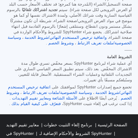
صفحة التسجيل/الشراء (المُدرجة هنا كمرجع؛ قد تختلف الأسعار حسب البلد
أو العرض الترويجي لكل صفحة شراء). سيتم
تجديد اشتراكك تلقائيًا
بالرسوم
القياسية السارية وقت شرائك الأصلي، ولمدة الاشتراك نفسها أو كما هو
موضح في مواد العرض الترويجي/صفحة الشراء، شريطة أن تكون مشتركًا
بشكل مستمر ودون انقطاع، وستتلقى إشعارًا بالرسوم القادمة قبل انتهاء
صلاحية اشتراكك. يخضع شراء SpyHunter للشروط والأحكام الواردة في
صفحة الشراء،
واتفاقية ترخيص المستخدم النهائي/شروط الخدمة
،
وسياسة
الخصوصية/ملفات تعريف الارتباط
،
وشروط الخصم
.
------
الشروط العامة
أي عملية شراء لبرنامج SpyHunter بسعر مخفّض تسري طوال مدة
الاشتراك المخفّض. بعد ذلك، سيتم تطبيق السعر القياسي الساري على
التجديدات التلقائية وعمليات الشراء المستقبلية. الأسعار قابلة للتغيير،
وسنُبلغكم مسبقًا بأي تغييرات.
تخضع جميع إصدارات SpyHunter لموافقتك على
اتفاقية ترخيص المستخدم
النهائي/شروط الخدمة
،
وسياسة الخصوصية/ملفات تعريف الارتباط
،
وشروط
الخصم
. يُرجى أيضًا الاطلاع على
الأسئلة الشائعة
ومعايير تقييم التهديدات
.
إذا كنت ترغب في إلغاء تثبيت SpyHunter،
فتعرّف على كيفية القيام بذلك
.
الصفحة الرئيسية
برنامج إلغاء التثبيت خطوات
معايير تقييم التهديد
الشروط والأحكام الإضافية لـ SpyHunter
في SpyHunter