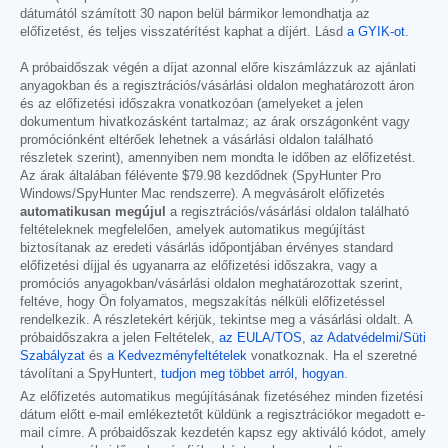
dátumától számított 30 napon belül bármikor lemondhatja az
előfizetést, és teljes visszatérítést kaphat a díjért. Lásd
a GYIK-ot
.
A próbaidőszak végén a díjat azonnal előre kiszámlázzuk az ajánlati
anyagokban és a regisztrációs/vásárlási oldalon meghatározott áron
és az előfizetési időszakra vonatkozóan (amelyeket a jelen
dokumentum hivatkozásként tartalmaz; az árak országonként vagy
promóciónként eltérőek lehetnek a vásárlási oldalon található
részletek szerint), amennyiben nem mondta le időben az előfizetést.
Az árak általában félévente
$79.98
kezdődnek (SpyHunter Pro
Windows/SpyHunter Mac rendszerre). A megvásárolt előfizetés
automatikusan megújul
a regisztrációs/vásárlási oldalon található
feltételeknek megfelelően, amelyek automatikus megújítást
biztosítanak az eredeti vásárlás időpontjában érvényes standard
előfizetési díjjal és ugyanarra az előfizetési időszakra, vagy a
promóciós anyagokban/vásárlási oldalon meghatározottak szerint,
feltéve, hogy Ön folyamatos, megszakítás nélküli előfizetéssel
rendelkezik. A részletekért kérjük, tekintse meg a vásárlási oldalt. A
próbaidőszakra a jelen Feltételek,
az EULA/TOS
,
az Adatvédelmi/Süti
Szabályzat
és
a Kedvezményfeltételek
vonatkoznak. Ha el szeretné
távolítani a SpyHuntert,
tudjon meg többet arról, hogyan
.
Az előfizetés automatikus megújításának fizetéséhez minden fizetési
dátum előtt e-mail emlékeztetőt küldünk a regisztrációkor megadott e-
mail címre. A próbaidőszak kezdetén kapsz egy aktiváló kódot, amely