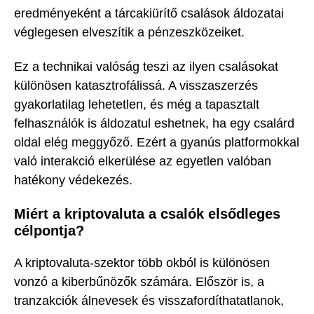
eredményeként a tárcakiürítő csalások áldozatai
véglegesen elveszítik a pénzeszközeiket.
Ez a technikai valóság teszi az ilyen csalásokat
különösen katasztrofálissá. A visszaszerzés
gyakorlatilag lehetetlen, és még a tapasztalt
felhasználók is áldozatul eshetnek, ha egy csalárd
oldal elég meggyőző. Ezért a gyanús platformokkal
való interakció elkerülése az egyetlen valóban
hatékony védekezés.
Miért a kriptovaluta a csalók elsődleges
célpontja?
A kriptovaluta-szektor több okból is különösen
vonzó a kiberbűnözők számára. Először is, a
tranzakciók álnevesek és visszafordíthatatlanok,