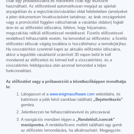
csak egy próbaidőszakra és fiókonként csak egy eszközre
használható. Az előfizetésed automatikusan megújul az ajánlati
anyagokban és a regisztrációs/vásárlási oldal feltételeiben (amelyeket
a jelen dokumentum hivatkozásként tartalmaz; az árak országonként
vagy a promóciótól függően változhatnak a vásárlási oldalon) foglalt
áron és az előfizetési időszakra, feltéve, hogy folyamatos,
megszakítás nélküli előfizetéssel rendelkezel. Fizetős előfizetéssel
rendelkező felhasználók esetén, ha lemondod az előfizetést, a fizetős
előfizetési időszak végéig továbbra is hozzáférhetsz a termék(ek)hez.
Ha visszatérítést szeretnél kapni az aktuális előfizetési időszakra,
akkor a legutóbbi vásárlástól számított 30 napon belül le kell
mondanod az előfizetést és kérned kell a visszatérítést, és a
visszatérítés feldolgozása után azonnal lemondod a teljes
funkcionalitást.
Az előfizetést vagy a próbaverziót a következőképpen mondhatja
le:
Látogasson el a
www.enigmasoftware.com
weboldalra, és
kattintson a jobb felső sarokban található
„Bejelentkezés”
gombra.
Jelentkezzen be felhasználónevével és jelszavával.
A navigációs menüben lépjen a
„Rendelés/Licencek”
menüpontra.
A rendelés/licenc mellett található egy gomb
az előfizetés lemondására, ha alkalmazható. Megjegyzés: