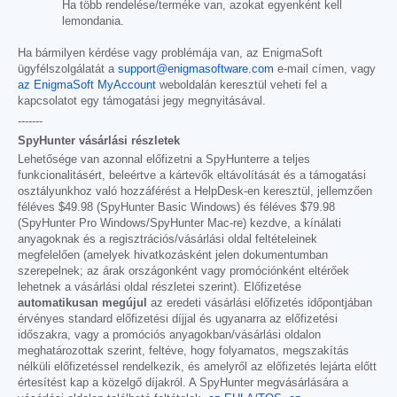
Ha több rendelése/terméke van, azokat egyenként kell
lemondania.
Ha bármilyen kérdése vagy problémája van, az EnigmaSoft
ügyfélszolgálatát a
support@enigmasoftware.com
e-mail címen, vagy
az EnigmaSoft MyAccount
weboldalán keresztül veheti fel a
kapcsolatot egy támogatási jegy megnyitásával.
-------
SpyHunter vásárlási részletek
Lehetősége van azonnal előfizetni a SpyHunterre a teljes
funkcionalitásért, beleértve a kártevők eltávolítását és a támogatási
osztályunkhoz való hozzáférést a HelpDesk-en keresztül, jellemzően
féléves
$49.98
(SpyHunter Basic Windows) és féléves
$79.98
(SpyHunter Pro Windows/SpyHunter Mac-re) kezdve, a kínálati
anyagoknak és a regisztrációs/vásárlási oldal feltételeinek
megfelelően (amelyek hivatkozásként jelen dokumentumban
szerepelnek; az árak országonként vagy promóciónként eltérőek
lehetnek a vásárlási oldal részletei szerint). Előfizetése
automatikusan megújul
az eredeti vásárlási előfizetés időpontjában
érvényes standard előfizetési díjjal és ugyanarra az előfizetési
időszakra, vagy a promóciós anyagokban/vásárlási oldalon
meghatározottak szerint, feltéve, hogy folyamatos, megszakítás
nélküli előfizetéssel rendelkezik, és amelyről az előfizetés lejárta előtt
értesítést kap a közelgő díjakról. A SpyHunter megvásárlására a