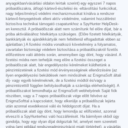
anyagokban/vásárlási oldalon leírtak szerint) egy egyszeri 7 napos
próbaidőszakra, átfogó kártevő-észlelési és -eltávolítási funkciókat,
nagy teljesítményű védelmi mechanizmusokat kínálva a rendszer
kártevő-fenyegetések elleni aktív védelmére, valamint hozzáférést
biztosítva technikai támogató csapatunkhoz a SpyHunter HelpDesk-
en keresztül. A próbaidőszak alatt nem számítunk fel előre díjat, bár a
próba aktiválásához hitelkártya szükséges. (Előre fizetett hitelkártyák,
bankkártyák és ajándékkártyák nem feltétlenül elfogadottak ebben az
ajánlatban.) A fizetési módra vonatkozó követelmény a folyamatos,
zavartalan biztonsági védelem biztosítása a próbaidőszakról fizetős
előfizetésre való áttérés során, amennyiben úgy dönt, hogy vásárol. A
fizetési módra nem terheljük meg előre a fizetési összeget a
próbaidőszak alatt, bár engedélyezési kérelmeket küldhetünk a
pénzintézetének a fizetési mód érvényességének ellenőrzésére (az
ilyen engedélyezési beküldések nem minősülnek az EnigmaSoft általi
díj- vagy egyéb kérelmeknek, de a fizetési módtól és/vagy a
pénzintézettől függően befolyásolhatják a számlája elérhetőségét). A
próbaidőszakot lemondhatja az EnigmaSoft webhelyének Saját fiók
részében, vagy a 7 napos próbaidőszak vége előtt felvéve az
EnigmaSofttal a kapcsolatot, hogy elkerülje a próbaidőszak lejárta
után azonnal esedékessé váló és feldolgozott díjat. Ha a
próbaidőszak alatt úgy dönt, hogy lemondja az előfizetést, azonnal
elveszíti a SpyHunterhez való hozzáférését. Ha bármilyen okból úgy
gondolja, hogy egy olyan díjat dolgoztak fel, amelyet nem szeretett
volna (ami például rendszeradminisztráció miatt történhet), a vásárlás