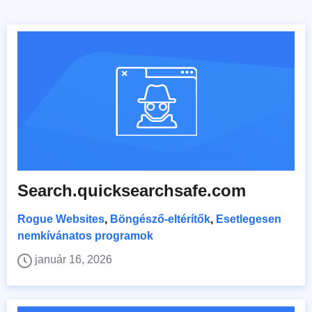
Search.quicksearchsafe.com
Rogue Websites
,
Böngésző-eltérítők
,
Esetlegesen
nemkívánatos programok
január 16, 2026