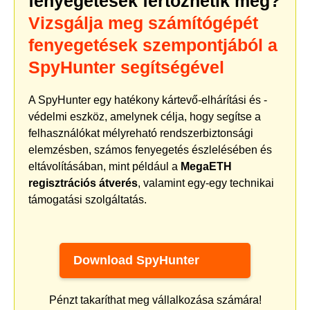
fenyegetések fertőzhetik meg?
Vizsgálja meg számítógépét
fenyegetések szempontjából a
SpyHunter segítségével
A SpyHunter egy hatékony kártevő-elhárítási és -
védelmi eszköz, amelynek célja, hogy segítse a
felhasználókat mélyreható rendszerbiztonsági
elemzésben, számos fenyegetés észlelésében és
eltávolításában, mint például a
MegaETH
regisztrációs átverés
, valamint egy-egy technikai
támogatási szolgáltatás.
Download SpyHunter
Pénzt takaríthat meg vállalkozása számára!