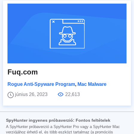
Fuq.com
Rogue Anti-Spyware Program
,
Mac Malware
június 26, 2023
22,613
SpyHunter ingyenes próbaverzió: Fontos feltételek
A SpyHunter próbaverzió a SpyHunter Pro vagy a SpyHunter Mac
verziójához érhető el, és több eszközt tartalmaz (a promóciós