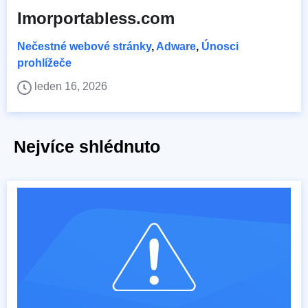
Imorportabless.com
Nečestné webové stránky
,
Adware
,
Únosci
prohlížeče
leden 16, 2026
Nejvíce shlédnuto