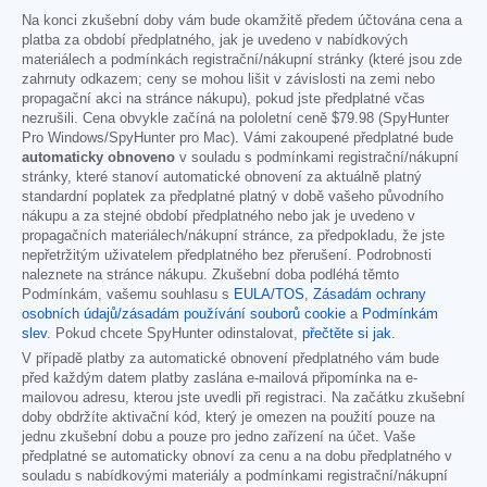
Na konci zkušební doby vám bude okamžitě předem účtována cena a
platba za období předplatného, jak je uvedeno v nabídkových
materiálech a podmínkách registrační/nákupní stránky (které jsou zde
zahrnuty odkazem; ceny se mohou lišit v závislosti na zemi nebo
propagační akci na stránce nákupu), pokud jste předplatné včas
nezrušili. Cena obvykle začíná na pololetní ceně
$79.98
(SpyHunter
Pro Windows/SpyHunter pro Mac). Vámi zakoupené předplatné bude
automaticky obnoveno
v souladu s podmínkami registrační/nákupní
stránky, které stanoví automatické obnovení za aktuálně platný
standardní poplatek za předplatné platný v době vašeho původního
nákupu a za stejné období předplatného nebo jak je uvedeno v
propagačních materiálech/nákupní stránce, za předpokladu, že jste
nepřetržitým uživatelem předplatného bez přerušení. Podrobnosti
naleznete na stránce nákupu. Zkušební doba podléhá těmto
Podmínkám, vašemu souhlasu s
EULA/TOS
,
Zásadám ochrany
osobních údajů/zásadám používání souborů cookie
a
Podmínkám
slev
. Pokud chcete SpyHunter odinstalovat,
přečtěte si jak
.
V případě platby za automatické obnovení předplatného vám bude
před každým datem platby zaslána e-mailová připomínka na e-
mailovou adresu, kterou jste uvedli při registraci. Na začátku zkušební
doby obdržíte aktivační kód, který je omezen na použití pouze na
jednu zkušební dobu a pouze pro jedno zařízení na účet. Vaše
předplatné se automaticky obnoví za cenu a na dobu předplatného v
souladu s nabídkovými materiály a podmínkami registrační/nákupní