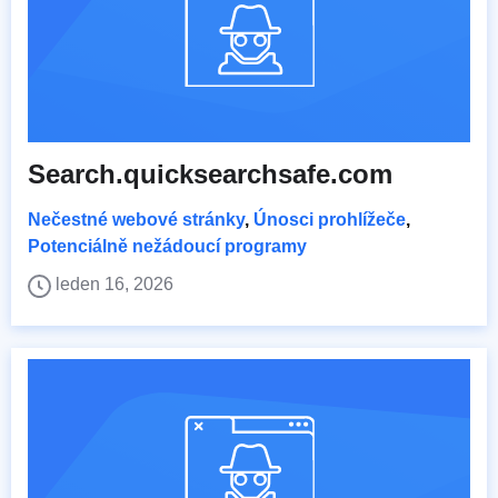
Search.quicksearchsafe.com
Nečestné webové stránky
,
Únosci prohlížeče
,
Potenciálně nežádoucí programy
leden 16, 2026