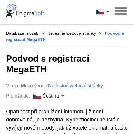
Skip
to
Čeština
content
Databáze hrozeb
Nečestné webové stránky
Podvod s
registrací MegaETH
Podvod s registrací
MegaETH
V roce
Mezo
v roce
Nečestné webové stránky
Přeložit do:
Čeština
Opatrnost při prohlížení internetu již není
dobrovolná, je nezbytná. Kyberzločinci neustále
vyvíjejí nové metody, jak uživatele oklamat, a často