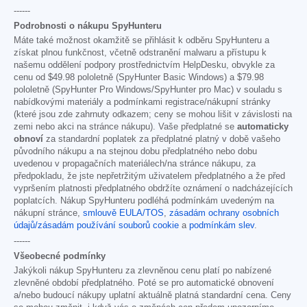
------
Podrobnosti o nákupu SpyHunteru
Máte také možnost okamžitě se přihlásit k odběru SpyHunteru a
získat plnou funkčnost, včetně odstranění malwaru a přístupu k
našemu oddělení podpory prostřednictvím HelpDesku, obvykle za
cenu od
$49.98
pololetně (SpyHunter Basic Windows) a
$79.98
pololetně (SpyHunter Pro Windows/SpyHunter pro Mac) v souladu s
nabídkovými materiály a podmínkami registrace/nákupní stránky
(které jsou zde zahrnuty odkazem; ceny se mohou lišit v závislosti na
zemi nebo akci na stránce nákupu). Vaše předplatné se
automaticky
obnoví
za standardní poplatek za předplatné platný v době vašeho
původního nákupu a na stejnou dobu předplatného nebo dobu
uvedenou v propagačních materiálech/na stránce nákupu, za
předpokladu, že jste nepřetržitým uživatelem předplatného a že před
vypršením platnosti předplatného obdržíte oznámení o nadcházejících
poplatcích. Nákup SpyHunteru podléhá podmínkám uvedeným na
nákupní stránce,
smlouvě EULA/TOS
,
zásadám ochrany osobních
údajů/zásadám používání souborů cookie
a
podmínkám slev
.
------
Všeobecné podmínky
Jakýkoli nákup SpyHunteru za zlevněnou cenu platí po nabízené
zlevněné období předplatného. Poté se pro automatické obnovení
a/nebo budoucí nákupy uplatní aktuálně platná standardní cena. Ceny