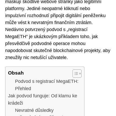
maskují škodlivé webové stránky jako legitimní
platformy. Jediné neopatrné kliknutí nebo
impulzivní rozhodnutí připojit digitální peněženku
může vést k nevratným finančním ztrátám.
Nedávno potvrzený podvod s „registrací
MegaETH“ je ukázkovým příkladem toho, jak
přesvědčivě podvodné operace mohou
napodobovat skutečné blockchainové projekty, aby
zneužily nic netušící uživatele.
Obsah
Podvod s registrací MegaETH:
Přehled
Jak podvod funguje: Od klamu ke
krádeži
Nevratné důsledky