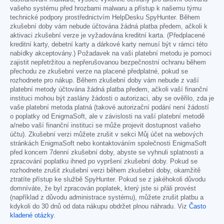
vašeho systému před hrozbami malwaru a přístup k našemu týmu
technické podpory prostřednictvím HelpDesku SpyHunter. Během
zkušební doby vám nebude účtována žádná platba předem, ačkoli k
aktivaci zkušební verze je vyžadována kreditní karta. (Předplacené
kreditní karty, debetní karty a dárkové karty nemusí být v rámci této
nabídky akceptovány.) Požadavek na vaši platební metodu je pomoci
zajistit nepřetržitou a nepřerušovanou bezpečnostní ochranu během
přechodu ze zkušební verze na placené předplatné, pokud se
rozhodnete pro nákup. Během zkušební doby vám nebude z vaší
platební metody účtována žádná platba předem, ačkoli vaší finanční
instituci mohou být zaslány žádosti o autorizaci, aby se ověřilo, zda je
vaše platební metoda platná (takové autorizační podání není žádostí
o poplatky od EnigmaSoft, ale v závislosti na vaší platební metodě
a/nebo vaší finanční instituci se může projevit dostupnost vašeho
účtu). Zkušební verzi můžete zrušit v sekci Můj účet na webových
stránkách EnigmaSoft nebo kontaktováním společnosti EnigmaSoft
před koncem 7denní zkušební doby, abyste se vyhnuli splatnosti a
zpracování poplatku ihned po vypršení zkušební doby. Pokud se
rozhodnete zrušit zkušební verzi během zkušební doby, okamžitě
ztratíte přístup ke službě SpyHunter. Pokud se z jakéhokoli důvodu
domníváte, že byl zpracován poplatek, který jste si přáli provést
(například z důvodu administrace systému), můžete zrušit platbu a
kdykoli do 30 dnů od data nákupu obdržet plnou náhradu. Viz
Často
kladené otázky
.