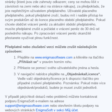
stránky (které jsou zde zahrnuty odkazem; ceny se mohou lišit v
závislosti na zemi nebo akci na stránce nákupu), za předpokladu, že
jste nepřetržitým uživatelem předplatného. Uživatelé placeného
předplatného, pokud předplatné zruší, budou mít i nadále přístup ke
svým produktům až do konce placeného období předplatného. Pokud
chcete obdržet vrácení peněz za aktuální období předplatného,
musíte předplatné zrušit a požádat o vrácení peněz do 30 dnů od
posledního nákupu. Po zpracování vrácení peněz okamžitě
přestanete využívat plnou funkčnost.
Předplatné nebo zkušební verzi můžete zrušit následujícím
způsobem:
Přejděte na
www.enigmasoftware.com
a klikněte na tlačítko
„Přihlásit se“
v pravém horním rohu.
Přihlaste se pomocí svého uživatelského jména a hesla.
V navigační nabídce přejděte na
„Objednávka/Licence“.
Vedle vaší objednávky/licence je k dispozici tlačítko pro
případné zrušení předplatného. Poznámka: Pokud máte více
objednávek/produktů, budete je muset zrušit jednotlivě.
V případě jakýchkoli dotazů nebo problémů můžete kontaktovat
podporu EnigmaSoft e-mailem na adrese
support@enigmasoftware.com
nebo otevřením tiketu podpory na
webových stránkách
EnigmaSoft v sekci Můj účet
.