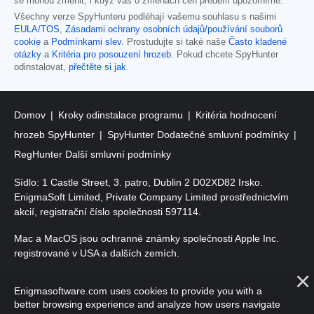
se mohou změnit, i když vás o změnách cen předem upozorníme.
Všechny verze SpyHunteru podléhají vašemu souhlasu s našimi
EULA/TOS
,
Zásadami ochrany osobních údajů/používání souborů
cookie
a
Podmínkami slev
. Prostudujte si také naše
Často kladené
otázky
a
Kritéria pro posouzení hrozeb
. Pokud chcete SpyHunter
odinstalovat,
přečtěte si jak
.
Domov
Kroky odinstalace programu
Kritéria hodnocení
hrozeb SpyHunter
SpyHunter Dodatečné smluvní podmínky
RegHunter Další smluvní podmínky
Sídlo: 1 Castle Street, 3. patro, Dublin 2 D02XD82 Irsko.
EnigmaSoft Limited, Private Company Limited prostřednictvím
akcií, registrační číslo společnosti 597114.
Mac a MacOS jsou ochranné známky společnosti Apple Inc.
registrované v USA a dalších zemích.
Copyright 2016-
2026
. EnigmaSoft Ltd. Všechna práva
Enigmasoftware.com uses cookies to provide you with a
vyhrazena.
better browsing experience and analyze how users navigate