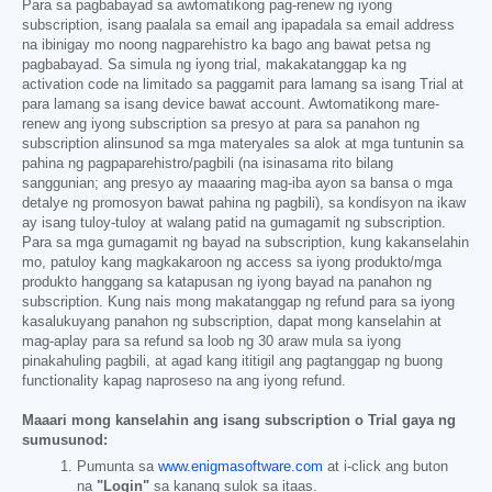
Para sa pagbabayad sa awtomatikong pag-renew ng iyong
subscription, isang paalala sa email ang ipapadala sa email address
na ibinigay mo noong nagparehistro ka bago ang bawat petsa ng
pagbabayad. Sa simula ng iyong trial, makakatanggap ka ng
activation code na limitado sa paggamit para lamang sa isang Trial at
para lamang sa isang device bawat account. Awtomatikong mare-
renew ang iyong subscription sa presyo at para sa panahon ng
subscription alinsunod sa mga materyales sa alok at mga tuntunin sa
pahina ng pagpaparehistro/pagbili (na isinasama rito bilang
sanggunian; ang presyo ay maaaring mag-iba ayon sa bansa o mga
detalye ng promosyon bawat pahina ng pagbili), sa kondisyon na ikaw
ay isang tuloy-tuloy at walang patid na gumagamit ng subscription.
Para sa mga gumagamit ng bayad na subscription, kung kakanselahin
mo, patuloy kang magkakaroon ng access sa iyong produkto/mga
produkto hanggang sa katapusan ng iyong bayad na panahon ng
subscription. Kung nais mong makatanggap ng refund para sa iyong
kasalukuyang panahon ng subscription, dapat mong kanselahin at
mag-aplay para sa refund sa loob ng 30 araw mula sa iyong
pinakahuling pagbili, at agad kang ititigil ang pagtanggap ng buong
functionality kapag naproseso na ang iyong refund.
Maaari mong kanselahin ang isang subscription o Trial gaya ng
sumusunod:
Pumunta sa
www.enigmasoftware.com
at i-click ang buton
na
"Login"
sa kanang sulok sa itaas.