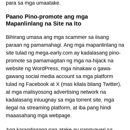
para sa mga umaatake.
Paano Pino-promote ang mga
Mapanlinlang na Site na Ito
Bihirang umasa ang mga scammer sa iisang
paraan ng pamamahagi. Ang mga mapanlinlang na
site tulad ng mega-early.com ay kadalasang pino-
promote sa pamamagitan ng mga na-hijack na
website ng WordPress, mga ninakaw o gawa-
gawang social media account sa mga platform
tulad ng Facebook at X (mas kilala bilang Twitter),
at mga malisyosong advertising network na
kadalasang iniuugnay sa mga torrent site, mga
ilegal na streaming platform, at iba pang hindi
maaasahang mga webpage.
Ang karagdagang pag-atake ay nangyayari sa