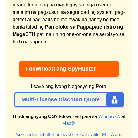
upang tumulong na magbigay sa mga user ng
malalim na pagsusuri sa seguridad ng system, pag-
detect at pag-aalis ng malawak na hanay ng mga
banta tulad ng
Panloloko sa Pagpaparehistro ng
MegaETH
pati na rin ng one-on-one na serbisyo sa
tech na suporta.
I-download ang SpyHunter
I-save ang Iyong Negosyo ng Pera!
Multi-License Discount Quote
Hindi ang iyong OS?
I-download para sa
Windows®
at
Mac®
.
See additional offer below where available.
EULA
and