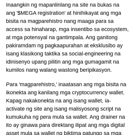
Inaangkin ng mapanlinlang na site na bukas na
ang '$MEGA registration' at hinihikayat ang mga
bisita na magparehistro nang maaga para sa
access sa hinaharap, mga insentibo sa ecosystem,
at mga potensyal na gantimpala. Ang ganitong
pakiramdam ng pagkaapurahan at eksklusibo ay
isang klasikong taktika sa social-engineering na
idinisenyo upang pilitin ang mga gumagamit na
kumilos nang walang wastong beripikasyon.
Para 'magparehistro,' inaatasan ang mga bisita na
ikonekta ang kanilang mga cryptocurrency wallet.
Kapag nakakonekta na ang isang wallet, ia-
activate ng site ang isang malisyosong script na
kumukuha ng pera mula sa wallet. Ang drainer na
ito ay ginawa para direktang ilipat ang mga digital
asset mula sa wallet ng biktima patungo sa mga