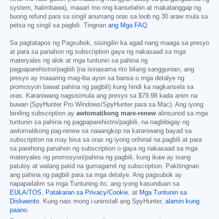
system, halimbawa), maaari mo ring kanselahin at makatanggap ng
buong refund para sa singil anumang oras sa loob ng 30 araw mula sa
petsa ng singil sa pagbili. Tingnan
ang Mga FAQ
.
Sa pagtatapos ng Pagsubok, sisingilin ka agad nang maaga sa presyo
at para sa panahon ng subscription gaya ng nakasaad sa mga
materyales ng alok at mga tuntunin sa pahina ng
pagpaparehistro/pagbili (na isinasama rito bilang sanggunian; ang
presyo ay maaaring mag-iba ayon sa bansa o mga detalye ng
promosyon bawat pahina ng pagbili) kung hindi ka nagkansela sa
oras. Karaniwang nagsisimula ang presyo sa
$79.98
kada anim na
buwan (SpyHunter Pro Windows/SpyHunter para sa Mac). Ang iyong
biniling subscription ay
awtomatikong mare-renew
alinsunod sa mga
tuntunin sa pahina ng pagpaparehistro/pagbili, na nagbibigay ng
awtomatikong pag-renew sa naaangkop na karaniwang bayad sa
subscription na may bisa sa oras ng iyong orihinal na pagbili at para
sa parehong panahon ng subscription o gaya ng nakasaad sa mga
materyales ng promosyon/pahina ng pagbili, kung ikaw ay isang
patuloy at walang patid na gumagamit ng subscription. Pakitingnan
ang pahina ng pagbili para sa mga detalye. Ang pagsubok ay
napapailalim sa mga Tuntuning ito, ang iyong kasunduan sa
EULA/TOS
,
Patakaran sa Privacy/Cookie
, at
Mga Tuntunin sa
Diskwento
. Kung nais mong i-uninstall ang SpyHunter,
alamin kung
paano
.