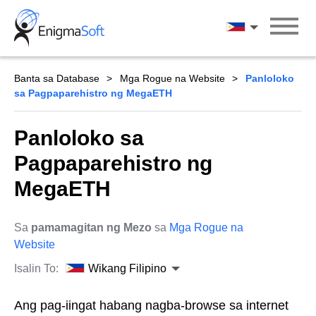
Skip
to
Wikang Filipin
content
Banta sa Database
Mga Rogue na Website
Panloloko
sa Pagpaparehistro ng MegaETH
Panloloko sa
Pagpaparehistro ng
MegaETH
Sa
pamamagitan ng Mezo
sa
Mga Rogue na
Website
Isalin To:
Wikang Filipino
Ang pag-iingat habang nagba-browse sa internet