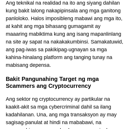
Ang teknikal na realidad na ito ang siyang dahilan
kung bakit lalong nakapipinsala ang mga ganitong
panloloko. Halos imposibleng mabawi ang mga ito,
at kahit ang mga bihasang gumagamit ay
maaaring mabiktima kung ang isang mapanlinlang
na site ay sapat na nakakakumbinsi. Samakatuwid,
ang pag-iwas sa pakikipag-ugnayan sa mga
kahina-hinalang platform ang tanging tunay na
mabisang depensa.
Bakit Pangunahing Target ng mga
Scammers ang Cryptocurrency
Ang sektor ng cryptocurrency ay partikular na
kaakit-akit sa mga cybercriminal dahil sa ilang
kadahilanan. Una, ang mga transaksyon ay may
sagisag-panulat at hindi na mababawi, na