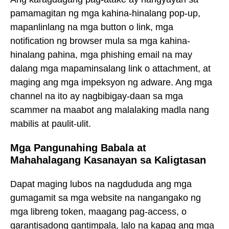
pamamagitan ng mga kahina-hinalang pop-up,
mapanlinlang na mga button o link, mga
notification ng browser mula sa mga kahina-
hinalang pahina, mga phishing email na may
dalang mga mapaminsalang link o attachment, at
maging ang mga impeksyon ng adware. Ang mga
channel na ito ay nagbibigay-daan sa mga
scammer na maabot ang malalaking madla nang
mabilis at paulit-ulit.
Mga Pangunahing Babala at
Mahahalagang Kasanayan sa Kaligtasan
Dapat maging lubos na nagdududa ang mga
gumagamit sa mga website na nangangako ng
mga libreng token, maagang pag-access, o
garantisadong gantimpala, lalo na kapag ang mga