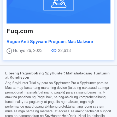
Fuq.com
Rogue Anti-Spyware Program
,
Mac Malware
Hunyo 26, 2023
22,613
Libreng Pagsubok ng SpyHunter: Mahahalagang Tuntunin
at Kundisyon
Ang SpyHunter Trial ay para sa SpyHunter Pro o SpyHunter para sa
Mac at may kasamang maraming device (tulad ng nakasaad sa mga
promotional materials/pahina ng pagbili) para sa isang beses na 7-
araw na panahon ng Pagsubok, na nag-aalok ng komprehensibong
functionality sa pagtukoy at pag-alis ng malware, mga high-
performance guard upang aktibong protektahan ang iyong system
mula sa mga banta ng malware, at access sa aming technical support
team sa pamamagitan ng SpyHunter HelpDesk. Hindi ka sisingilin