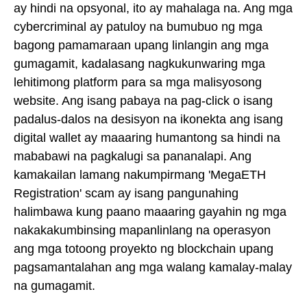
ay hindi na opsyonal, ito ay mahalaga na. Ang mga
cybercriminal ay patuloy na bumubuo ng mga
bagong pamamaraan upang linlangin ang mga
gumagamit, kadalasang nagkukunwaring mga
lehitimong platform para sa mga malisyosong
website. Ang isang pabaya na pag-click o isang
padalus-dalos na desisyon na ikonekta ang isang
digital wallet ay maaaring humantong sa hindi na
mababawi na pagkalugi sa pananalapi. Ang
kamakailan lamang nakumpirmang 'MegaETH
Registration' scam ay isang pangunahing
halimbawa kung paano maaaring gayahin ng mga
nakakakumbinsing mapanlinlang na operasyon
ang mga totoong proyekto ng blockchain upang
pagsamantalahan ang mga walang kamalay-malay
na gumagamit.