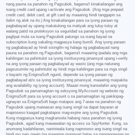
nang pauna sa panahon ng Pagsubok, bagama't kinakailangan ang
isang credit card upang i-activate ang Pagsubok. (Ang mga prepaid
credit card, debit card, at gift card ay maaaring hindi tanggapin sa
ilalim ng alok na ito.) Ang kinakailangan para sa iyong paraan ng
pagbabayad ay upang makatulong na matiyak ang tuluy-tuloy at
walang patid na proteksyon sa seguridad sa panahon ng iyong
paglipat mula sa isang Pagsubok patungo sa isang bayad na
subscription kung sakaling magpasya kang bumili. Ang iyong paraan
ng pagbabayad ay hindi sisingilin ng halaga ng pagbabayad nang
pauna sa panahon ng Pagsubok, bagama't maaaring ipadala ang mga
kahilingan sa pahintulot sa iyong institusyong pinansyal upang i-verify
na ang iyong paraan ng pagbabayad ay wasto (ang mga naturang
pagsusumite ng pahintulot ay hindi mga kahilingan para sa mga singil
o bayarin ng EnigmaSoft ngunit, depende sa iyong paraan ng
pagbabayad at/o sa iyong institusyong pinansyal, maaaring maipakita
ang availability ng iyong account). Maaari mong kanselahin ang iyong
Pagsubok sa pamamagitan ng seksyong MyAccount ng website ng
EnigmaSoft para sa iyong account o sa pamamagitan ng pakikipag-
ugnayan sa EnigmaSoft bago matapos ang 7-araw na panahon ng
Pagsubok upang maiwasan ang isang singil na dapat bayaran at
maproseso kaagad pagkatapos mag-expire ang iyong Pagsubok.
Kung magpasya kang magkansela habang nasa panahon ng iyong
Pagsubok, agad kang mawawalan ng access sa SpyHunter. Kung, sa
anumang kadahilanan, naniniwala kang naproseso ang isang singil na
hindi mo nais gawin (na maaaring mangyari batay sa pangangasiwa ng