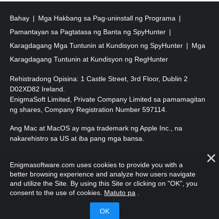
Bahay
Mga Hakbang sa Pag-uninstall ng Programa
Pamantayan sa Pagtatasa ng Banta ng SpyHunter
Karagdagang Mga Tuntunin at Kundisyon ng SpyHunter
Mga
Karagdagang Tuntunin at Kundisyon ng RegHunter
Rehistradong Opisina: 1 Castle Street, 3rd Floor, Dublin 2
D02XD82 Ireland.
EnigmaSoft Limited, Private Company Limited sa pamamagitan
ng shares, Company Registration Number 597114.
Ang Mac at MacOS ay mga trademark ng Apple Inc., na
nakarehistro sa US at iba pang mga bansa.
Copyright 2016-
2026
. EnigmaSoft Ltd. Lahat ng Karapatan ay
Enigmasoftware.com uses cookies to provide you with a
Nakalaan.
better browsing experience and analyze how users navigate
and utilize the Site. By using this Site or clicking on "OK", you
consent to the use of cookies.
Matuto pa
.