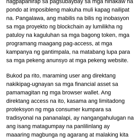
nagpapahirap sa pagsubaybay sa mga ninakaw na
pondo at imposibleng makuha muli kapag nailipat
na. Pangalawa, ang mabilis na bilis ng inobasyon
sa mga proyekto ng blockchain ay lumilikha ng
patuloy na kaguluhan sa mga bagong token, mga
programang maagang pag-access, at mga
kampanya ng gantimpala, na matabang lupa para
sa mga pekeng anunsyo at mga pekeng website.
Bukod pa rito, maraming user ang direktang
nakikipag-ugnayan sa mga financial asset sa
pamamagitan ng mga browser wallet. Ang
direktang access na ito, kasama ang limitadong
proteksyon ng mga consumer kumpara sa
tradisyonal na pananalapi, ay nangangahulugan na
ang isang matagumpay na panlilinlang ay
maaaring magbunga ng agarang at malaking kita