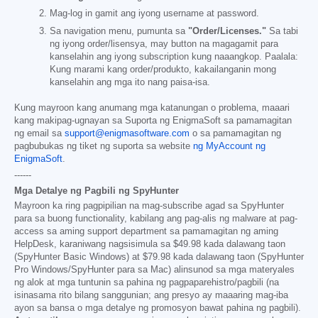
Mag-log in gamit ang iyong username at password.
Sa navigation menu, pumunta sa
"Order/Licenses."
Sa tabi
ng iyong order/lisensya, may button na magagamit para
kanselahin ang iyong subscription kung naaangkop. Paalala:
Kung marami kang order/produkto, kakailanganin mong
kanselahin ang mga ito nang paisa-isa.
Kung mayroon kang anumang mga katanungan o problema, maaari
kang makipag-ugnayan sa Suporta ng EnigmaSoft sa pamamagitan
ng email sa
support@enigmasoftware.com
o sa pamamagitan ng
pagbubukas ng tiket ng suporta sa website
ng MyAccount ng
EnigmaSoft
.
------
Mga Detalye ng Pagbili ng SpyHunter
Mayroon ka ring pagpipilian na mag-subscribe agad sa SpyHunter
para sa buong functionality, kabilang ang pag-alis ng malware at pag-
access sa aming support department sa pamamagitan ng aming
HelpDesk, karaniwang nagsisimula sa
$49.98
kada dalawang taon
(SpyHunter Basic Windows) at
$79.98
kada dalawang taon (SpyHunter
Pro Windows/SpyHunter para sa Mac) alinsunod sa mga materyales
ng alok at mga tuntunin sa pahina ng pagpaparehistro/pagbili (na
isinasama rito bilang sanggunian; ang presyo ay maaaring mag-iba
ayon sa bansa o mga detalye ng promosyon bawat pahina ng pagbili).