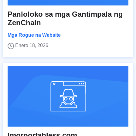
Panloloko sa mga Gantimpala ng
ZenChain
Mga Rogue na Website
Enero 18, 2026
Imorportabless.com