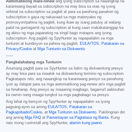
Awtomatikong mare-renew
ang iyong subscription sa naaangkop na
karaniwang bayad sa subscription na may bisa sa oras ng iyong
orihinal na subscription sa pagbili at para sa parehong panahon ng
subscription o gaya ng nakasaad sa mga materyales ng
promosyon/pahina ng pagbili, kung ikaw ay isang patuloy at walang
patid na gumagamit ng subscription at kung saan makakatanggap ka
ng abiso ng mga paparating na singil bago matapos ang iyong
subscription. Ang pagbili ng SpyHunter ay napapailalim sa mga
tuntunin at kundisyon sa pahina ng pagbili,
EULA/TOS
,
Patakaran sa
Privacy/Cookie
at
Mga Tuntunin sa Diskwento
.
------
Pangkalahatang mga Tuntunin
Anumang pagbili para sa SpyHunter sa ilalim ng diskwentong presyo
ay may bisa para sa iniaalok na diskwentong termino ng subscription.
Pagkatapos nito, ang naaangkop na karaniwang presyo sa panahong
iyon ay ilalapat para sa mga awtomatikong pag-renew at/o mga pagbili
sa hinaharap. Ang presyo ay maaaring magbago, bagama't aabisuhan
ka namin nang maaga tungkol sa mga pagbabago sa presyo.
Ang lahat ng bersyon ng SpyHunter ay napapailalim sa iyong
pagsang-ayon sa aming
EULA/TOS
,
Patakaran sa
Pagkapribado/Cookie
, at
Mga Tuntunin sa Diskwento
. Pakitingnan din
ang aming
Mga FAQ
at
Pamantayan sa Pagtatasa ng Banta
. Kung
nais mong i-uninstall ang SpyHunter,
alamin kung paano
.