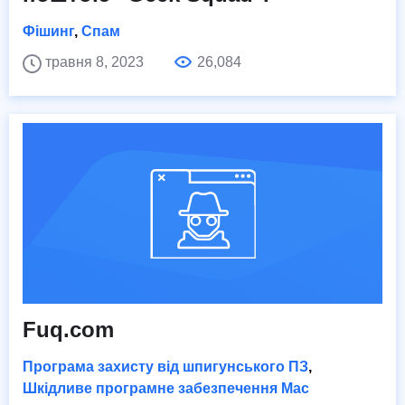
Фішинг
,
Спам
травня 8, 2023
26,084
Fuq.com
Програма захисту від шпигунського ПЗ
,
Шкідливе програмне забезпечення Mac