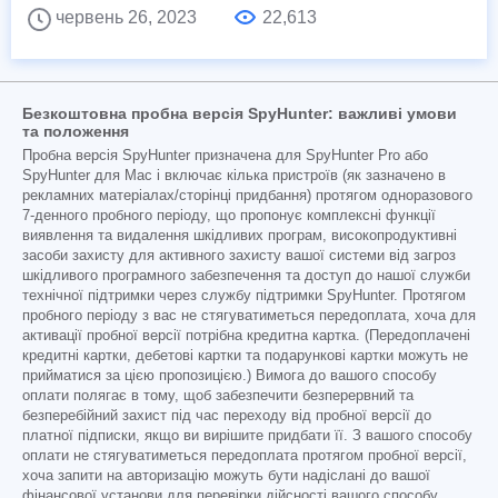
червень 26, 2023
22,613
Безкоштовна пробна версія SpyHunter: важливі умови
та положення
Пробна версія SpyHunter призначена для SpyHunter Pro або
SpyHunter для Mac і включає кілька пристроїв (як зазначено в
рекламних матеріалах/сторінці придбання) протягом одноразового
7-денного пробного періоду, що пропонує комплексні функції
виявлення та видалення шкідливих програм, високопродуктивні
засоби захисту для активного захисту вашої системи від загроз
шкідливого програмного забезпечення та доступ до нашої служби
технічної підтримки через службу підтримки SpyHunter. Протягом
пробного періоду з вас не стягуватиметься передоплата, хоча для
активації пробної версії потрібна кредитна картка. (Передоплачені
кредитні картки, дебетові картки та подарункові картки можуть не
прийматися за цією пропозицією.) Вимога до вашого способу
оплати полягає в тому, щоб забезпечити безперервний та
безперебійний захист під час переходу від пробної версії до
платної підписки, якщо ви вирішите придбати її. З вашого способу
оплати не стягуватиметься передоплата протягом пробної версії,
хоча запити на авторизацію можуть бути надіслані до вашої
фінансової установи для перевірки дійсності вашого способу