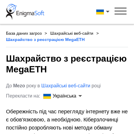
Skip
to
Українська
content
База даних загроз
Шахрайські веб-сайти
Шахрайство з реєстрацією MegaETH
Шахрайство з реєстрацією
MegaETH
До
Mezo
року в
Шахрайські веб-сайти
році
Перекласти на:
Українська
Обережність під час перегляду інтернету вже не
є обов'язковою, а необхідною. Кіберзлочинці
постійно розробляють нові методи обману