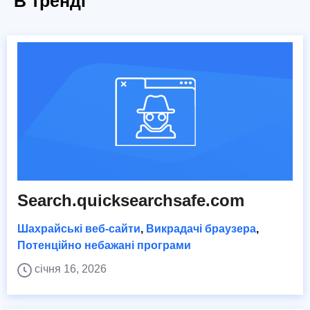
В тренді
Search.quicksearchsafe.com
Шахрайські веб-сайти
,
Викрадачі браузера
,
Потенційно небажані програми
січня 16, 2026