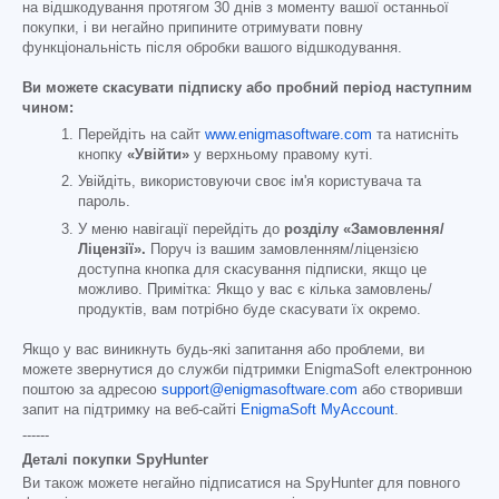
на відшкодування протягом 30 днів з моменту вашої останньої
покупки, і ви негайно припините отримувати повну
функціональність після обробки вашого відшкодування.
Ви можете скасувати підписку або пробний період наступним
чином:
Перейдіть на сайт
www.enigmasoftware.com
та натисніть
кнопку
«Увійти»
у верхньому правому куті.
Увійдіть, використовуючи своє ім'я користувача та
пароль.
У меню навігації перейдіть до
розділу «Замовлення/
Ліцензії».
Поруч із вашим замовленням/ліцензією
доступна кнопка для скасування підписки, якщо це
можливо. Примітка: Якщо у вас є кілька замовлень/
продуктів, вам потрібно буде скасувати їх окремо.
Якщо у вас виникнуть будь-які запитання або проблеми, ви
можете звернутися до служби підтримки EnigmaSoft електронною
поштою за адресою
support@enigmasoftware.com
або створивши
запит на підтримку на веб-сайті
EnigmaSoft MyAccount
.
------
Деталі покупки SpyHunter
Ви також можете негайно підписатися на SpyHunter для повного