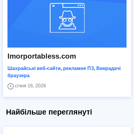
Imorportabless.com
Шахрайські веб-сайти
,
рекламне ПЗ
,
Викрадачі
браузера
січня 16, 2026
Найбільше переглянуті