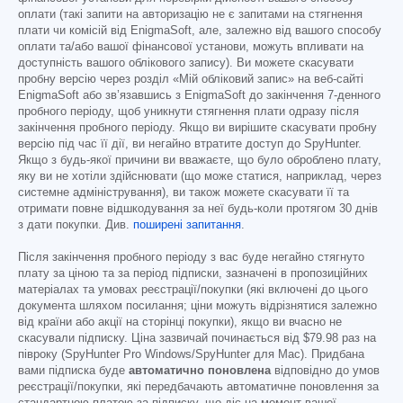
оплати (такі запити на авторизацію не є запитами на стягнення
плати чи комісій від EnigmaSoft, але, залежно від вашого способу
оплати та/або вашої фінансової установи, можуть впливати на
доступність вашого облікового запису). Ви можете скасувати
пробну версію через розділ «Мій обліковий запис» на веб-сайті
EnigmaSoft або зв’язавшись з EnigmaSoft до закінчення 7-денного
пробного періоду, щоб уникнути стягнення плати одразу після
закінчення пробного періоду. Якщо ви вирішите скасувати пробну
версію під час її дії, ви негайно втратите доступ до SpyHunter.
Якщо з будь-якої причини ви вважаєте, що було оброблено плату,
яку ви не хотіли здійснювати (що може статися, наприклад, через
системне адміністрування), ви також можете скасувати її та
отримати повне відшкодування за неї будь-коли протягом 30 днів
з дати покупки. Див.
поширені запитання
.
Після закінчення пробного періоду з вас буде негайно стягнуто
плату за ціною та за період підписки, зазначені в пропозиційних
матеріалах та умовах реєстрації/покупки (які включені до цього
документа шляхом посилання; ціни можуть відрізнятися залежно
від країни або акції на сторінці покупки), якщо ви вчасно не
скасували підписку. Ціна зазвичай починається від
$79.98
раз на
півроку (SpyHunter Pro Windows/SpyHunter для Mac). Придбана
вами підписка буде
автоматично поновлена
відповідно до умов
реєстрації/покупки, які передбачають автоматичне поновлення за
стандартною платою за підписку, що діє на момент вашої