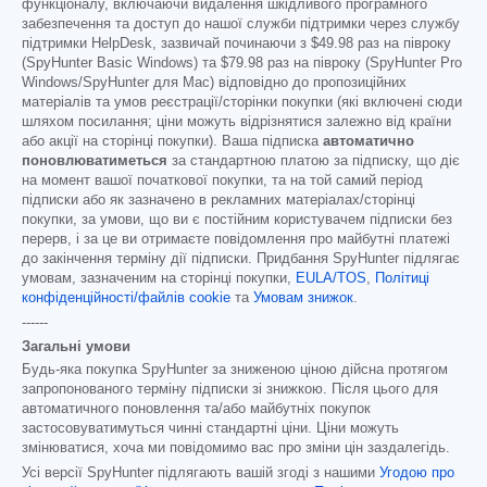
функціоналу, включаючи видалення шкідливого програмного
забезпечення та доступ до нашої служби підтримки через службу
підтримки HelpDesk, зазвичай починаючи з
$49.98
раз на півроку
(SpyHunter Basic Windows) та
$79.98
раз на півроку (SpyHunter Pro
Windows/SpyHunter для Mac) відповідно до пропозиційних
матеріалів та умов реєстрації/сторінки покупки (які включені сюди
шляхом посилання; ціни можуть відрізнятися залежно від країни
або акції на сторінці покупки). Ваша підписка
автоматично
поновлюватиметься
за стандартною платою за підписку, що діє
на момент вашої початкової покупки, та на той самий період
підписки або як зазначено в рекламних матеріалах/сторінці
покупки, за умови, що ви є постійним користувачем підписки без
перерв, і за це ви отримаєте повідомлення про майбутні платежі
до закінчення терміну дії підписки. Придбання SpyHunter підлягає
умовам, зазначеним на сторінці покупки,
EULA/TOS
,
Політиці
конфіденційності/файлів cookie
та
Умовам знижок
.
------
Загальні умови
Будь-яка покупка SpyHunter за зниженою ціною дійсна протягом
запропонованого терміну підписки зі знижкою. Після цього для
автоматичного поновлення та/або майбутніх покупок
застосовуватимуться чинні стандартні ціни. Ціни можуть
змінюватися, хоча ми повідомимо вас про зміни цін заздалегідь.
Усі версії SpyHunter підлягають вашій згоді з нашими
Угодою про