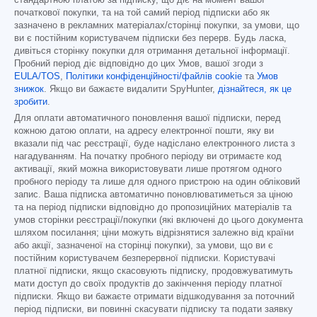
початкової покупки, та на той самий період підписки або як
зазначено в рекламних матеріалах/сторінці покупки, за умови, що
ви є постійним користувачем підписки без перерв. Будь ласка,
дивіться сторінку покупки для отримання детальної інформації.
Пробний період діє відповідно до цих Умов, вашої згоди з
EULA/TOS
,
Політики конфіденційності/файлів cookie
та
Умов
знижок
. Якщо ви бажаєте видалити SpyHunter,
дізнайтеся, як це
зробити
.
Для оплати автоматичного поновлення вашої підписки, перед
кожною датою оплати, на адресу електронної пошти, яку ви
вказали під час реєстрації, буде надіслано електронного листа з
нагадуванням. На початку пробного періоду ви отримаєте код
активації, який можна використовувати лише протягом одного
пробного періоду та лише для одного пристрою на один обліковий
запис. Ваша підписка автоматично поновлюватиметься за ціною
та на період підписки відповідно до пропозиційних матеріалів та
умов сторінки реєстрації/покупки (які включені до цього документа
шляхом посилання; ціни можуть відрізнятися залежно від країни
або акції, зазначеної на сторінці покупки), за умови, що ви є
постійним користувачем безперервної підписки. Користувачі
платної підписки, якщо скасовують підписку, продовжуватимуть
мати доступ до своїх продуктів до закінчення періоду платної
підписки. Якщо ви бажаєте отримати відшкодування за поточний
період підписки, ви повинні скасувати підписку та подати заявку