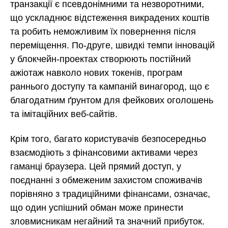
транзакції є псевдонімними та незворотними,
що ускладнює відстеження викрадених коштів
та робить неможливим їх повернення після
переміщення. По-друге, швидкі темпи інновацій
у блокчейн-проектах створюють постійний
ажіотаж навколо нових токенів, програм
раннього доступу та кампаній винагород, що є
благодатним ґрунтом для фейкових оголошень
та імітаційних веб-сайтів.
Крім того, багато користувачів безпосередньо
взаємодіють з фінансовими активами через
гаманці браузера. Цей прямий доступ, у
поєднанні з обмеженим захистом споживачів
порівняно з традиційними фінансами, означає,
що один успішний обман може принести
зловмисникам негайний та значний прибуток.