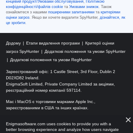
кінцевий продукт/Умовами обслуговування
,
Політикою
конфіденційності/файлів cookie
та
Умовами знижок
. Також
ознайомтеся з нашими
поширеними запитаннями
та
критеріями
оцінки загроз
. Якщо ви хочете видалити SpyHunter,
дізнайтеся, як
це зробити
.
Додому
Етапи видалення програми
Критерії оцінки
загроз SpyHunter
Додаткові положення та умови SpyHunter
Додаткові положення та умови RegHunter
Зареєстрований офіс: 1 Castle Street, 3rd Floor, Dublin 2
D02XD82 Ireland.
EnigmaSoft Limited, Private Company Limited за акціями,
реєстраційний номер компанії 597114.
Mac і MacOS є торговими марками Apple Inc.,
зареєстрованими в США та інших країнах.
Авторські права 2016-
2026
. ТОВ «ЕнігмаСофт». Усі права
Enigmasoftware.com uses cookies to provide you with a
захищено.
better browsing experience and analyze how users navigate