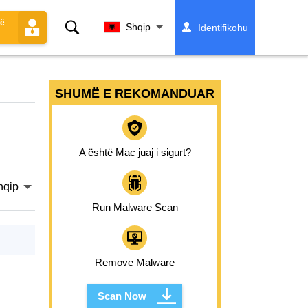
më
Kërko
Shqip
Identifikohu
SHUMË E REKOMANDUAR
A është Mac juaj i sigurt?
hqip
Run Malware Scan
Remove Malware
Scan Now