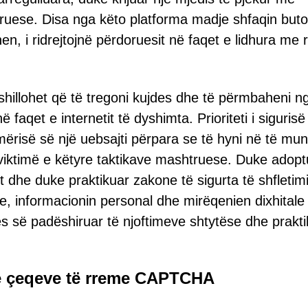
ruese. Disa nga këto platforma madje shfaqin but
ohen, i ridrejtojnë përdoruesit në faqet e lidhura me r
ëshillohet që të tregoni kujdes dhe të përmbaheni n
ë faqet e internetit të dyshimta. Prioriteti i sigurisë
mërisë së një uebsajti përpara se të hyni në të mun
 viktimë e këtyre taktikave mashtruese. Duke adopt
t dhe duke praktikuar zakone të sigurta të shfletimi
re, informacionin personal dhe mirëqenien dixhitale
s së padëshiruar të njoftimeve shtytëse dhe prakti
të çeqeve të rreme CAPTCHA