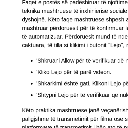
Faqet e postës së padëshiruar të njoftimev
teknika mashtruese të inxhinierisë social
dyshojnë. Këto faqe mashtruese shpesh ad
mashtruar përdoruesit për të konfirmuar l
të automatizuar. Përdoruesit mund të nd
caktuara, të tilla si klikimi i butonit "Le
'Shkruani Allow për të verifikuar që n
'Kliko Lejo për të parë videon.'
'Shkarkimi është gati. Klikoni Lejo p
'Shtypni Lejo për të verifikuar që nuk
Këto praktika mashtruese janë veçanërish
paligjshme të transmetimit për filma ose s
platformave të transmetimit i bën ato të p