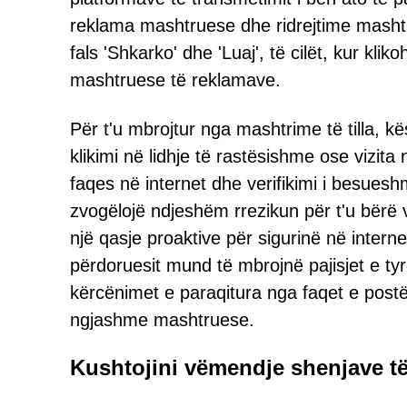
reklama mashtruese dhe ridrejtime masht
fals 'Shkarko' dhe 'Luaj', të cilët, kur klik
mashtruese të reklamave.
Për t'u mbrojtur nga mashtrime të tilla, k
klikimi në lidhje të rastësishme ose vizita n
faqes në internet dhe verifikimi i besuesh
zvogëlojë ndjeshëm rrezikun për t'u bërë
një qasje proaktive për sigurinë në interne
përdoruesit mund të mbrojnë pajisjet e ty
kërcënimet e paraqitura nga faqet e postë
ngjashme mashtruese.
Kushtojini vëmendje shenjave 