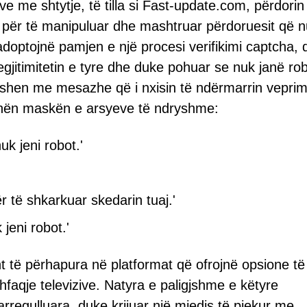
e me shtytje, të tilla si Fast-update.com, përdorin
e për të manipuluar dhe mashtruar përdoruesit që 
optojnë pamjen e një procesi verifikimi captcha, 
egjitimitetin e tyre dhe duke pohuar se nuk janë ro
eshen me mesazhe që i nxisin të ndërmarrin veprim
jo", nën maskën e arsyeve të ndryshme:
uk jeni robot.'
ër të shkarkuar skedarin tuaj.'
 jeni robot.'
t të përhapura në platformat që ofrojnë opsione të
hfaqje televizive. Natyra e paligjshme e këtyre
arregulluara, duke krijuar një mjedis të pjekur me