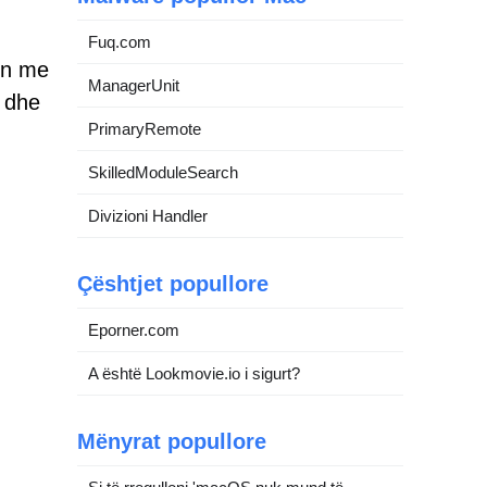
Fuq.com
hen me
ManagerUnit
e dhe
PrimaryRemote
SkilledModuleSearch
Divizioni Handler
Çështjet popullore
Eporner.com
A është Lookmovie.io i sigurt?
Mënyrat popullore