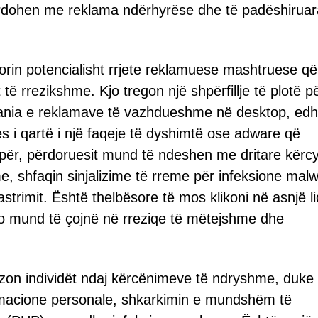
bardohen me reklama ndërhyrëse dhe të padëshiruar
orin potencialisht rrjete reklamuese mashtruese që
t të rrezikshme. Kjo tregon një shpërfillje të plotë p
Prania e reklamave të vazhdueshme në desktop, edh
ues i qartë i një faqeje të dyshimtë ose adware që
për, përdoruesit mund të ndeshen me dritare kërc
e, shfaqin sinjalizime të rreme për infeksione mal
strimit. Është thelbësore të mos klikoni në asnjë li
o mund të çojnë në rreziqe të mëtejshme dhe
pozon individët ndaj kërcënimeve të ndryshme, duke
ormacione personale, shkarkimin e mundshëm të