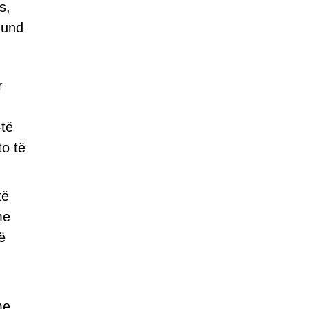
s,
mund
r
-të
to të
të
me
ë
me