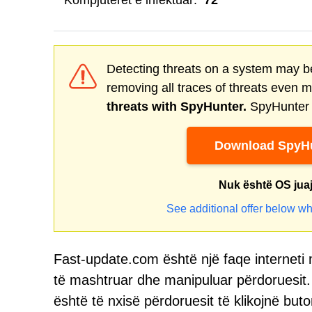
Kompjuterët e infektuar:
72
Detecting threats on a system may be
removing all traces of threats even 
threats with SpyHunter.
SpyHunter o
Download SpyHu
Nuk është OS jua
See additional offer below wh
Fast-update.com është një faqe interneti 
të mashtruar dhe manipuluar përdoruesit. 
është të nxisë përdoruesit të klikojnë but