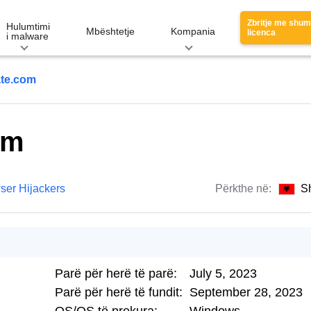
Zbritje me shu
Hulumtimi
Mbështetje
Kompania
licenca
i malware
ate.com
om
ser Hijackers
Përkthe në:
S
Parë për herë të parë:
July 5, 2023
Parë për herë të fundit:
September 28, 2023