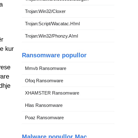
a
Trojan:Win32/Cloxer
Trojan:Script/Wacatac.H!ml
Trojan:Win32/Phonzy.A!ml
ër
e kur
Ransomware popullor
yese
Mmvb Ransomware
ware
Ofoq Ransomware
dhje
XHAMSTER Ransomware
Hlas Ransomware
Poaz Ransomware
Malware popullor Mac