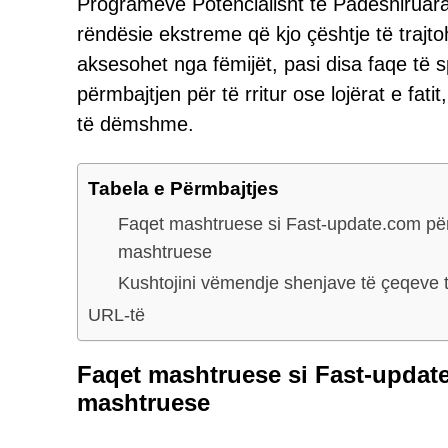
Programeve Potencialisht të Padëshiruar
rëndësie ekstreme që kjo çështje të trajt
aksesohet nga fëmijët, pasi disa faqe të sp
përmbajtjen për të rritur ose lojërat e fa
të dëmshme.
Tabela e Përmbajtjes
Faqet mashtruese si Fast-update.com për
mashtruese
Kushtojini vëmendje shenjave të çeqev
URL-të
Faqet mashtruese si Fast-updat
mashtruese