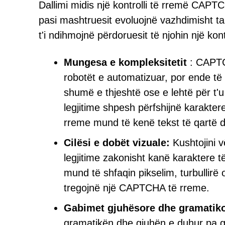
Dallimi midis një kontrolli të rremë CAPTC
pasi mashtruesit evoluojnë vazhdimisht tak
t'i ndihmojnë përdoruesit të njohin një k
Mungesa e kompleksitetit
: CAPTCH
robotët e automatizuar, por ende t
shumë e thjeshtë ose e lehtë për t'
legjitime shpesh përfshijnë karakte
rreme mund të kenë tekst të qartë d
Cilësi e dobët vizuale:
Kushtojini 
legjitime zakonisht kanë karaktere t
mund të shfaqin pikselim, turbullirë
tregojnë një CAPTCHA të rreme.
Gabimet gjuhësore dhe gramatik
gramatikën dhe gjuhën e duhur pa 