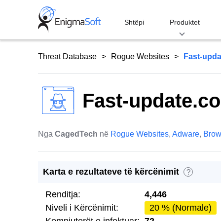
Skip
to
Shtëpi
Produktet
content
Threat Database
Rogue Websites
Fast-upd
Fast-update.c
Nga
CagedTech
në
Rogue Websites
,
Adware
,
Brow
Karta e rezultateve të kërcënimit
?
Renditja:
4,446
Niveli i Kërcënimit:
20 % (Normale)