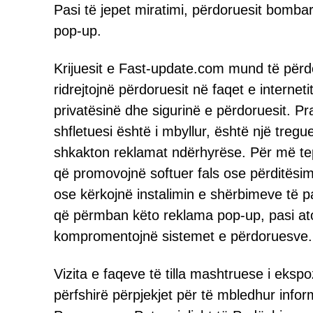
Pasi të jepet miratimi, përdoruesit bom
pop-up.
Krijuesit e Fast-update.com mund të përd
ridrejtojnë përdoruesit në faqet e interneti
privatësinë dhe sigurinë e përdoruesit. 
shfletuesi është i mbyllur, është një treg
shkakton reklamat ndërhyrëse. Për më te
që promovojnë softuer fals ose përditësim
ose kërkojnë instalimin e shërbimeve të pa
që përmban këto reklama pop-up, pasi at
kompromentojnë sistemet e përdoruesve.
Vizita e faqeve të tilla mashtruese i eks
përfshirë përpjekjet për të mbledhur inf