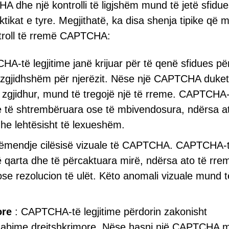
HA dhe një kontrolli të ligjshëm mund të jetë sfidue
tikat e tyre. Megjithatë, ka disa shenja tipike që 
ontroll të rremë CAPTCHA:
A-të legjitime janë krijuar për të qenë sfidues pë
ë zgjidhshëm për njerëzit. Nëse një CAPTCHA duket
u zgjidhur, mund të tregojë një të rreme. CAPTCHA
re të shtrembëruara ose të mbivendosura, ndërsa a
he lehtësisht të lexueshëm.
vëmendje cilësisë vizuale të CAPTCHA. CAPTCHA-
ë qarta dhe të përcaktuara mirë, ndërsa ato të rre
 ose rezolucion të ulët. Këto anomali vizuale mund t
ore
: CAPTCHA-të legjitime përdorin zakonisht
gabime drejtshkrimore. Nëse hasni një CAPTCHA 