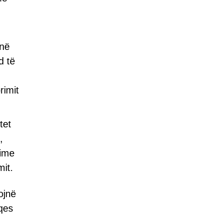
jnë
d të
rimit
tet
,
time
mit.
ojnë
aqes