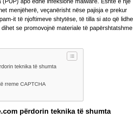
a (PUP) apo edhe infeksione malware. Është e një
ohet menjëherë, veçanërisht nëse pajisja e prekur
am-it të njoftimeve shtytëse, të tilla si ato që lid
tit, dihet se promovojnë materiale të papërshtatshm
dorin teknika të shumta
e të rreme CAPTCHA
e.com përdorin teknika të shumta