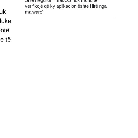
Si të rregulloni 'macOS nuk mund të
verifikojë që ky aplikacion është i lirë nga
nuk
malware'
duke
botë
e të