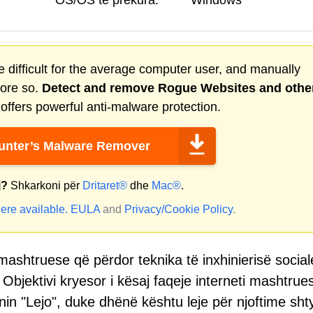
OS/OS të prekura:
Windows
 difficult for the average computer user, and manually
more so.
Detect and remove
Rogue Websites
and othe
ffers powerful anti-malware protection.
nter’s Malware Remover
j?
Shkarkoni për
Dritaret®
dhe
Mac®
.
ere available.
EULA
and
Privacy/Cookie Policy
.
mashtruese që përdor teknika të inxhinierisë social
Objektivi kryesor i kësaj faqeje interneti mashtrue
onin "Lejo", duke dhënë kështu leje për njoftime sht