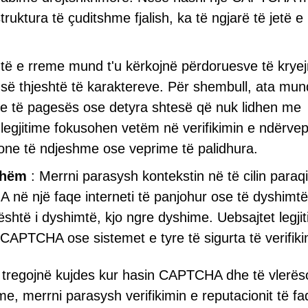
ktura të çuditshme fjalish, ka të ngjarë të jetë e
 e rreme mund t'u kërkojnë përdoruesve të krye
 së thjeshtë të karaktereve. Për shembull, ata mun
je të pagesës ose detyra shtesë që nuk lidhen me
gjitime fokusohen vetëm në verifikimin e ndërvep
one të ndjeshme ose veprime të palidhura.
shëm
: Merrni parasysh kontekstin në të cilin paraqi
ë një faqe interneti të panjohur ose të dyshimtë
 është i dyshimtë, kjo ngre dyshime. Uebsajtet legji
CAPTCHA ose sistemet e tyre të sigurta të verifiki
 të tregojnë kujdes kur hasin CAPTCHA dhe të vlerës
e, merrni parasysh verifikimin e reputacionit të f