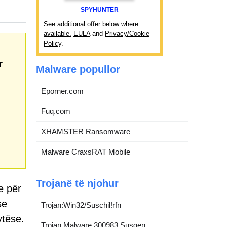
SPYHUNTER
See additional offer below where
available.
EULA
and
Privacy/Cookie
Policy
.
r
Malware popullor
Eporner.com
Fuq.com
XHAMSTER Ransomware
Malware CraxsRAT Mobile
Trojanë të njohur
e për
se
Trojan:Win32/Suschil!rfn
ytëse.
Trojan.Malware.300983.Susgen