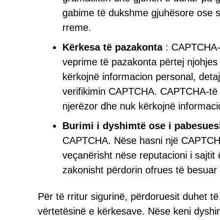
gabime të dukshme gjuhësore ose stru
rreme.
Kërkesa të pazakonta
: CAPTCHA-të
veprime të pazakonta përtej njohjes
kërkojnë informacion personal, deta
verifikimin CAPTCHA. CAPTCHA-të le
njerëzor dhe nuk kërkojnë informaci
Burimi i dyshimtë ose i pabesue
CAPTCHA. Nëse hasni një CAPTCHA n
veçanërisht nëse reputacioni i sajtit
zakonisht përdorin ofrues të besuar 
Për të rritur sigurinë, përdoruesit duhet
vërtetësinë e kërkesave. Nëse keni dyshim