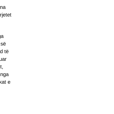
ona
rjetet
ga
 së
d të
uar
t,
 nga
kat e