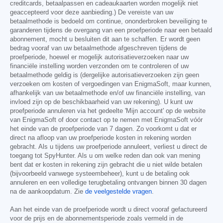
creditcards, betaalpassen en cadeaukaarten worden mogelijk niet
geaccepteerd voor deze aanbieding.) De vereiste van uw
betaalmethode is bedoeld om continue, ononderbroken beveiliging te
garanderen tijdens de overgang van een proefperiode naar een betaald
abonnement, mocht u besluiten dit aan te schaffen. Er wordt geen
bedrag vooraf van uw betaalmethode afgeschreven tijdens de
proefperiode, hoewel er mogelijk autorisatieverzoeken naar uw
financiële instelling worden verzonden om te controleren of uw
betaalmethode geldig is (dergelijke autorisatieverzoeken zijn geen
verzoeken om kosten of vergoedingen van EnigmaSoft, maar kunnen,
afhankelijk van uw betaalmethode en/of uw financiële instelling, van
invloed zijn op de beschikbaarheid van uw rekening). U kunt uw
proefperiode annuleren via het gedeelte 'Mijn account' op de website
van EnigmaSoft of door contact op te nemen met EnigmaSoft vóór
het einde van de proefperiode van 7 dagen. Zo voorkomt u dat er
direct na afloop van uw proefperiode kosten in rekening worden
gebracht. Als u tijdens uw proefperiode annuleert, verliest u direct de
toegang tot SpyHunter. Als u om welke reden dan ook van mening
bent dat er kosten in rekening zijn gebracht die u niet wilde betalen
(bijvoorbeeld vanwege systeembeheer), kunt u de betaling ook
annuleren en een volledige terugbetaling ontvangen binnen 30 dagen
na de aankoopdatum. Zie
de veelgestelde vragen
.
Aan het einde van de proefperiode wordt u direct vooraf gefactureerd
voor de prijs en de abonnementsperiode zoals vermeld in de