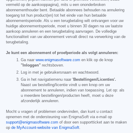
vermeld op de aankooppagina), mits u een ononderbroken
abonnementhouder bent. Betaalde abonnees behouden na annulering
toegang tot hun product(en) tot het einde van hun betaalde
abonnementsperiode. Als u een terugbetaling wilt ontvangen voor uw
huidige abonnementsperiode, moet u binnen 30 dagen na uw laatste
aankoop annuleren en een terugbetaling aanvragen. De volledige
functionaliteit van uw abonnement vervalt direct na verwerking van de
terugbetaling.
Je kunt een abonnement of proefperiode als volgt annuleren:
Ga naar
www.enigmasoftware.com
en klik op de knop
"Inloggen"
rechtsboven.
Log in met je gebruikersnaam en wachtwoord.
Ga in het navigatiemenu naar
'Bestellingen/Licenties'.
Naast uw bestelling/licentie vindt u een knop om uw
abonnement te annuleren, indien van toepassing. Let op: als
u meerdere bestellingen/producten heeft, moet u deze
afzonderlijk annuleren.
Mocht u vragen of problemen ondervinden, dan kunt u contact
opnemen met de ondersteuning van EnigmaSoft via e-mail op
support@enigmasoftware.com
of door een supportticket aan te maken
op
de MyAccount-website van EnigmaSoft
.