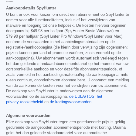
------
Aankoopdetails SpyHunter
U kunt er ook voor kiezen om direct een abonnement op SpyHunter te
nemen voor alle functionaliteiten, inclusief het verwijderen van
malware en toegang tot onze helpdesk. De kosten hiervoor beginnen
doorgaans bij
$49.98
per halfjaar (SpyHunter Basic Windows) en
$79.98
per halfjaar (SpyHunter Pro Windows/SpyHunter voor Mac),
conform de voorwaarden in het aanbiedingsmateriaal en op de
registratie-/aankooppagina (die hierin door verwijzing zijn opgenomen;
prijzen kunnen per land of promotie variëren, zoals vermeld op de
aankooppagina). Uw abonnement wordt
automatisch verlengd
tegen
het dan geldende standaardabonnementstarief op het moment van uw
oorspronkelijke aankoop en voor dezelfde abonnementsperiode, of
zoals vermeld in het aanbiedingsmateriaal/op de aankooppagina, mits
u een continue, ononderbroken abonnee bent. U ontvangt een melding
van de aankomende kosten vóór het verstrijken van uw abonnement.
De aankoop van SpyHunter is onderworpen aan de algemene
voorwaarden op de aankooppagina,
de EULA/TOS
,
het
privacy-/cookiebeleid
en
de kortingsvoorwaarden
.
------
Algemene voorwaarden
Elke aankoop van SpyHunter tegen een gereduceerde prijs is geldig
gedurende de aangeboden abonnementsperiode met korting. Daarna
geldt het dan geldende standaardtarief voor automatische