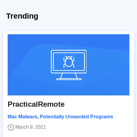
Trending
PracticalRemote
Mac Malware
,
Potentially Unwanted Programs
March 9, 2021