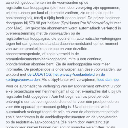
aanbiedingsdocumenten en de voorwaarden op de
registratie-/aankooppagina (die hierin door verwijzing zijn opgenomen;
prijzen kunnen per land of promotie variëren, zie de details op de
aankooppagina), tenzij u tijdig heeft geannuleerd. De prijzen beginnen
doorgaans bij
$79.98
per halfjaar (SpyHunter Pro Windows/SpyHunter
voor Mac). Uw gekochte abonnement wordt
automatisch verlengd
in
overeenstemming met de voorwaarden op de
registratie-/aankooppagina, die voorzien in automatische verlengingen
tegen het dan geldende standaardabonnementstarief op het moment
van uw oorspronkelijke aankoop en voor dezelfde
abonnementsperiode, of zoals vermeld in de
promotiedocumenten/aankooppagina, mits u een continue,
ononderbroken abonnee bent. Zie de aankooppagina voor meer
informatie. De proefperiode is onderworpen aan deze voorwaarden, uw
akkoord met
de EULA/TOS
,
het privacy-/cookiebeleid
en
de
kortingsvoorwaarden
. Als u SpyHunter wilt verwijderen,
lees dan hoe
.
Voor de automatische verlenging van uw abonnement ontvangt u vóór
elke betaaldatum een herinneringsmail op het e-mailadres dat u bij uw
registratie hebt opgegeven. Aan het begin van uw proefperiode
ontvangt u een activeringscode die slechts voor één proefperiode en
voor één apparaat per account geldig is. Uw abonnement wordt
automatisch verlengd tegen de prijs en voor de abonnementsperiode
zoals beschreven in de aanbiedingsdocumenten en de voorwaarden
op de registratie-/aankooppagina (die hierin door verwijzing zijn
opgenomen; prijzen kunnen per land of promotie verschillen, zoals