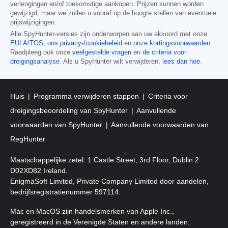
verlengingen en/of toekomstige aankopen. Prijzen kunnen worden
gewijzigd, maar we zullen u vooraf op de hoogte stellen van eventuele
prijswijzigingen.
Alle SpyHunter-versies zijn onderworpen aan uw akkoord met onze
EULA/TOS
,
ons privacy-/cookiebeleid
en
onze kortingsvoorwaarden
.
Raadpleeg ook onze
veelgestelde vragen
en
de criteria voor
dreigingsanalyse
. Als u SpyHunter wilt verwijderen,
lees dan hoe
.
Huis
Programma verwijderen stappen
Criteria voor
dreigingsbeoordeling van SpyHunter
Aanvullende
voorwaarden van SpyHunter
Aanvullende voorwaarden van
RegHunter
Maatschappelijke zetel: 1 Castle Street, 3rd Floor, Dublin 2
D02XD82 Ireland.
EnigmaSoft Limited, Private Company Limited door aandelen,
bedrijfsregistratienummer 597114.
Mac en MacOS zijn handelsmerken van Apple Inc.,
geregistreerd in de Verenigde Staten en andere landen.