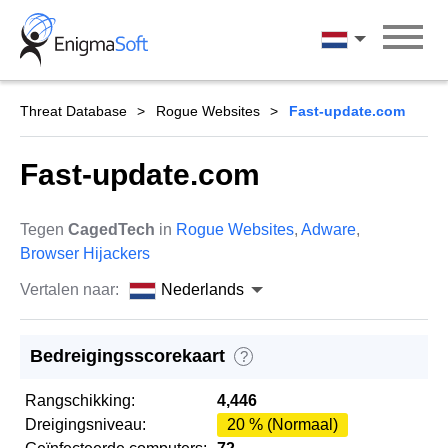
Skip
to
Nederlands
content
Threat Database
Rogue Websites
Fast-update.com
Fast-update.com
Tegen
CagedTech
in
Rogue Websites
,
Adware
,
Browser Hijackers
Vertalen naar:
Nederlands
Bedreigingsscorekaart
?
Rangschikking:
4,446
Dreigingsniveau:
20 % (Normaal)