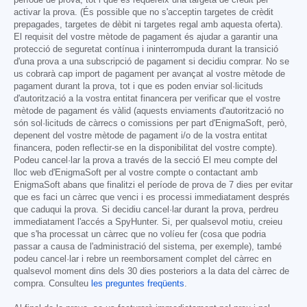
període de prova, tot i que es requereix una targeta de crèdit per
activar la prova. (És possible que no s'acceptin targetes de crèdit
prepagades, targetes de dèbit ni targetes regal amb aquesta oferta).
El requisit del vostre mètode de pagament és ajudar a garantir una
protecció de seguretat contínua i ininterrompuda durant la transició
d'una prova a una subscripció de pagament si decidiu comprar. No se
us cobrarà cap import de pagament per avançat al vostre mètode de
pagament durant la prova, tot i que es poden enviar sol·licituds
d'autorització a la vostra entitat financera per verificar que el vostre
mètode de pagament és vàlid (aquests enviaments d'autorització no
són sol·licituds de càrrecs o comissions per part d'EnigmaSoft, però,
depenent del vostre mètode de pagament i/o de la vostra entitat
financera, poden reflectir-se en la disponibilitat del vostre compte).
Podeu cancel·lar la prova a través de la secció El meu compte del
lloc web d'EnigmaSoft per al vostre compte o contactant amb
EnigmaSoft abans que finalitzi el període de prova de 7 dies per evitar
que es faci un càrrec que venci i es processi immediatament després
que caduqui la prova. Si decidiu cancel·lar durant la prova, perdreu
immediatament l'accés a SpyHunter. Si, per qualsevol motiu, creieu
que s'ha processat un càrrec que no volíeu fer (cosa que podria
passar a causa de l'administració del sistema, per exemple), també
podeu cancel·lar i rebre un reemborsament complet del càrrec en
qualsevol moment dins dels 30 dies posteriors a la data del càrrec de
compra. Consulteu
les preguntes freqüents
.