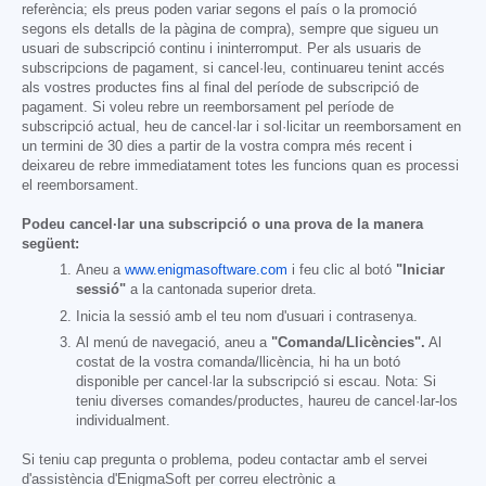
referència; els preus poden variar segons el país o la promoció
segons els detalls de la pàgina de compra), sempre que sigueu un
usuari de subscripció continu i ininterromput. Per als usuaris de
subscripcions de pagament, si cancel·leu, continuareu tenint accés
als vostres productes fins al final del període de subscripció de
pagament. Si voleu rebre un reemborsament pel període de
subscripció actual, heu de cancel·lar i sol·licitar un reemborsament en
un termini de 30 dies a partir de la vostra compra més recent i
deixareu de rebre immediatament totes les funcions quan es processi
el reemborsament.
Podeu cancel·lar una subscripció o una prova de la manera
següent:
Aneu a
www.enigmasoftware.com
i feu clic al botó
"Iniciar
sessió"
a la cantonada superior dreta.
Inicia la sessió amb el teu nom d'usuari i contrasenya.
Al menú de navegació, aneu a
"Comanda/Llicències".
Al
costat de la vostra comanda/llicència, hi ha un botó
disponible per cancel·lar la subscripció si escau. Nota: Si
teniu diverses comandes/productes, haureu de cancel·lar-los
individualment.
Si teniu cap pregunta o problema, podeu contactar amb el servei
d'assistència d'EnigmaSoft per correu electrònic a