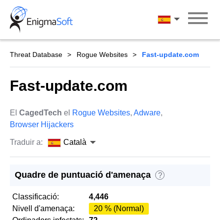
Skip
to
Català
content
Threat Database
Rogue Websites
Fast-update.com
Fast-update.com
El
CagedTech
el
Rogue Websites
,
Adware
,
Browser Hijackers
Traduir a:
Català
Quadre de puntuació d'amenaça
?
Classificació:
4,446
Nivell d'amenaça:
20 % (Normal)