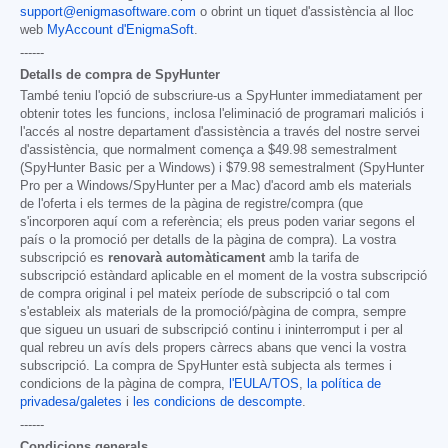
support@enigmasoftware.com
o obrint un tiquet d'assistència al lloc
web
MyAccount d'EnigmaSoft
.
------
Detalls de compra de SpyHunter
També teniu l'opció de subscriure-us a SpyHunter immediatament per
obtenir totes les funcions, inclosa l'eliminació de programari maliciós i
l'accés al nostre departament d'assistència a través del nostre servei
d'assistència, que normalment comença a
$49.98
semestralment
(SpyHunter Basic per a Windows) i
$79.98
semestralment (SpyHunter
Pro per a Windows/SpyHunter per a Mac) d'acord amb els materials
de l'oferta i els termes de la pàgina de registre/compra (que
s'incorporen aquí com a referència; els preus poden variar segons el
país o la promoció per detalls de la pàgina de compra). La vostra
subscripció es
renovarà automàticament
amb la tarifa de
subscripció estàndard aplicable en el moment de la vostra subscripció
de compra original i pel mateix període de subscripció o tal com
s'estableix als materials de la promoció/pàgina de compra, sempre
que sigueu un usuari de subscripció continu i ininterromput i per al
qual rebreu un avís dels propers càrrecs abans que venci la vostra
subscripció. La compra de SpyHunter està subjecta als termes i
condicions de la pàgina de compra,
l'EULA/TOS
,
la política de
privadesa/galetes
i
les condicions de descompte
.
------
Condicions generals