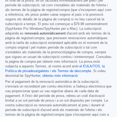
Al final de la prova, se us facturarà immediatament pel preu i pel
període de subscripció, tal com s'estableix als materials de l'oferta i
als termes de la pàgina de registre/compra (que s'incorporen aquí com
a referència; els preus poden variar segons el país o la promoció
segons els detalls de la pàgina de compra) si no heu cancel·lat la
subscripció a temps. El preu sol començar a
$79.98
semestralment
(SpyHunter Pro Windows/SpyHunter per a Mac). La subscripció
adquirida es
renovarà automàticament
d'acord amb els termes de la
pàgina de registre/compra, que preveuen renovacions automàtiques
amb la tarifa de subscripció estàndard aplicable en el moment de la
compra original i pel mateix període de subscripció o tal com
s'estableix als materials de la promoció/pàgina de compra, sempre
que sigueu un usuari de subscripció continu i ininterromput. Consulteu
la pàgina de compra per obtenir més informació. La prova està
subjecta a aquests Termes, al vostre acord amb
el EULA/TOS
,
la
Política de privadesa/galetes
i
els Termes de descompte
. Si voleu
desinstal·lar SpyHunter,
obteniu més informació
.
Per al pagament de la renovació automàtica de la subscripció,
s'enviarà un recordatori per correu electrònic a l'adreça electrònica que
vau proporcionar quan us vau registrar abans de cada data de
pagament. A l'inici del període de prova, rebreu un codi d'activació
limitat a un sol període de prova i a un sol dispositiu per compte. La
vostra subscripció es renovarà automàticament al preu i durant el
període de subscripció d'acord amb els materials de l'oferta i els
termes de la pàgina de registre/compra (que s'incorporen aquí com a