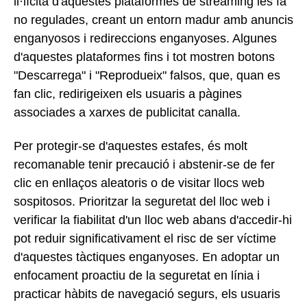
il·lícita d'aquestes plataformes de streaming les fa
no regulades, creant un entorn madur amb anuncis
enganyosos i redireccions enganyoses. Algunes
d'aquestes plataformes fins i tot mostren botons
"Descarrega" i "Reprodueix" falsos, que, quan es
fan clic, redirigeixen els usuaris a pàgines
associades a xarxes de publicitat canalla.
Per protegir-se d'aquestes estafes, és molt
recomanable tenir precaució i abstenir-se de fer
clic en enllaços aleatoris o de visitar llocs web
sospitosos. Prioritzar la seguretat del lloc web i
verificar la fiabilitat d'un lloc web abans d'accedir-hi
pot reduir significativament el risc de ser víctime
d'aquestes tàctiques enganyoses. En adoptar un
enfocament proactiu de la seguretat en línia i
practicar hàbits de navegació segurs, els usuaris