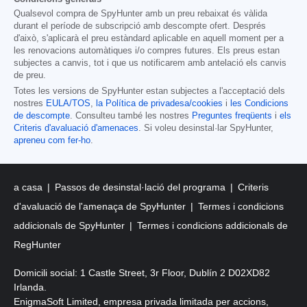
Qualsevol compra de SpyHunter amb un preu rebaixat és vàlida
durant el període de subscripció amb descompte ofert. Després
d'això, s'aplicarà el preu estàndard aplicable en aquell moment per a
les renovacions automàtiques i/o compres futures. Els preus estan
subjectes a canvis, tot i que us notificarem amb antelació els canvis
de preu.
Totes les versions de SpyHunter estan subjectes a l'acceptació dels
nostres
EULA/TOS
,
la Política de privadesa/cookies
i
les Condicions
de descompte
. Consulteu també les nostres
Preguntes freqüents
i
els
Criteris d'avaluació d'amenaces
. Si voleu desinstal·lar SpyHunter,
apreneu com fer-ho
.
a casa
Passos de desinstal·lació del programa
Criteris
d'avaluació de l'amenaça de SpyHunter
Termes i condicions
addicionals de SpyHunter
Termes i condicions addicionals de
RegHunter
Domicili social: 1 Castle Street, 3r Floor, Dublín 2 D02XD82
Irlanda.
EnigmaSoft Limited, empresa privada limitada per accions,