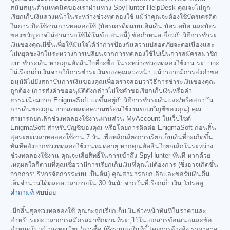
สนับสนุนด้านเทคนิคของเราผ่านทาง SpyHunter HelpDesk คุณจะไม่ถูก
เรียกเก็บเงินล่วงหน้าในระหว่างช่วงทดลองใช้ แม้ว่าคุณจะต้องใช้บัตรเครดิต
ในการเปิดใช้งานการทดลองใช้ (บัตรเครดิตแบบเติมเงิน บัตรเดบิต และบัตร
ของขวัญอาจไม่สามารถใช้ได้ในข้อเสนอนี้) ข้อกำหนดเกี่ยวกับวิธีการชำระ
เงินของคุณมีขึ้นเพื่อให้มั่นใจได้ว่าการป้องกันความปลอดภัยจะต่อเนื่องและ
ไม่หยุดชะงักในระหว่างการเปลี่ยนจากการทดลองใช้ไปเป็นการสมัครสมาชิก
แบบชำระเงิน หากคุณตัดสินใจที่จะซื้อ ในระหว่างช่วงทดลองใช้งาน ระบบจะ
ไม่เรียกเก็บเงินจากวิธีการชำระเงินของคุณล่วงหน้า แม้ว่าอาจมีการส่งคำขอ
อนุมัติไปยังสถาบันการเงินของคุณเพื่อตรวจสอบว่าวิธีการชำระเงินของคุณ
ถูกต้อง (การส่งคำขออนุมัติดังกล่าวไม่ใช่คำขอเรียกเก็บเงินหรือค่า
ธรรมเนียมจาก EnigmaSoft แต่ขึ้นอยู่กับวิธีการชำระเงินและ/หรือสถาบัน
การเงินของคุณ อาจส่งผลต่อความพร้อมใช้งานของบัญชีของคุณ) คุณ
สามารถยกเลิกช่วงทดลองใช้งานผ่านส่วน MyAccount ในเว็บไซต์
EnigmaSoft สำหรับบัญชีของคุณ หรือโดยการติดต่อ EnigmaSoft ก่อนสิ้น
สุดระยะเวลาทดลองใช้งาน 7 วัน เพื่อหลีกเลี่ยงการเรียกเก็บเงินที่จะเกิดขึ้น
ทันทีหลังจากช่วงทดลองใช้งานหมดอายุ หากคุณตัดสินใจยกเลิกในระหว่าง
ช่วงทดลองใช้งาน คุณจะเสียสิทธิ์ในการเข้าถึง SpyHunter ทันที หากด้วย
เหตุผลใดก็ตามที่คุณเชื่อว่ามีการเรียกเก็บเงินที่คุณไม่ต้องการ (ซึ่งอาจเกิดขึ้น
จากการบริหารจัดการระบบ เป็นต้น) คุณสามารถยกเลิกและขอรับเงินคืน
เต็มจำนวนได้ตลอดเวลาภายใน 30 วันนับจากวันที่เรียกเก็บเงิน โปรดดู
คำถามที่
พบบ่อย
เมื่อสิ้นสุดช่วงทดลองใช้ คุณจะถูกเรียกเก็บเงินล่วงหน้าทันทีในราคาและ
สำหรับระยะเวลาการสมัครสมาชิกตามที่ระบุไว้ในเอกสารข้อเสนอและข้อ
กำหนดในหน้าลงทะเบียน/การซื้อ (ซึ่งรวมอยู่ในที่นี้โดยการอ้างอิง ราคาอาจ