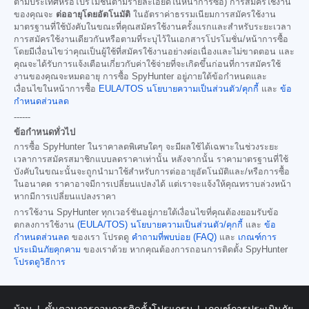
ตามประเทศหรือโปรโมชั่นตามรายละเอียดในหน้าการซื้อ) การสมัครใช้งาน
ของคุณจะ
ต่ออายุโดยอัตโนมัติ
ในอัตราค่าธรรมเนียมการสมัครใช้งาน
มาตรฐานที่ใช้บังคับในขณะที่คุณสมัครใช้งานครั้งแรกและสำหรับระยะเวลา
การสมัครใช้งานเดียวกันหรือตามที่ระบุไว้ในเอกสารโปรโมชั่น/หน้าการซื้อ
โดยมีเงื่อนไขว่าคุณเป็นผู้ใช้ที่สมัครใช้งานอย่างต่อเนื่องและไม่ขาดตอน และ
คุณจะได้รับการแจ้งเตือนเกี่ยวกับค่าใช้จ่ายที่จะเกิดขึ้นก่อนที่การสมัครใช้
งานของคุณจะหมดอายุ การซื้อ SpyHunter อยู่ภายใต้ข้อกำหนดและ
เงื่อนไขในหน้าการซื้อ
EULA/TOS
นโยบายความเป็นส่วนตัว/คุกกี้
และ
ข้อ
กำหนดส่วนลด
------
ข้อกำหนดทั่วไป
การซื้อ SpyHunter ในราคาลดพิเศษใดๆ จะมีผลใช้ได้เฉพาะในช่วงระยะ
เวลาการสมัครสมาชิกแบบลดราคาเท่านั้น หลังจากนั้น ราคามาตรฐานที่ใช้
บังคับในขณะนั้นจะถูกนำมาใช้สำหรับการต่ออายุอัตโนมัติและ/หรือการซื้อ
ในอนาคต ราคาอาจมีการเปลี่ยนแปลงได้ แต่เราจะแจ้งให้คุณทราบล่วงหน้า
หากมีการเปลี่ยนแปลงราคา
การใช้งาน SpyHunter ทุกเวอร์ชันอยู่ภายใต้เงื่อนไขที่คุณต้องยอมรับข้อ
ตกลงการใช้งาน
(EULA/TOS)
นโยบายความเป็นส่วนตัว/คุกกี้
และ
ข้อ
กำหนดส่วนลด
ของเรา โปรดดู
คำถามที่พบบ่อย (FAQ)
และ
เกณฑ์การ
ประเมินภัยคุกคาม
ของเราด้วย หากคุณต้องการถอนการติดตั้ง SpyHunter
โปรดดูวิธีการ
บ้าน
ขั้นตอนการถอนการติดตั้งโปรแกรม
เกณฑ์การประเมินภัย