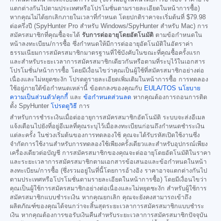
แตกต่างกันไปตามประเทศหรือโปรโมชั่นตามรายละเอียดในหน้าการซื้อ)
หากคุณไม่ได้ยกเลิกภายในเวลาที่กำหนด โดยปกติราคาจะเริ่มต้นที่
$79.98
ต่อครึ่งปี (SpyHunter Pro สำหรับ Windows/SpyHunter สำหรับ Mac) การ
สมัครสมาชิกที่คุณซื้อจะได้
รับการต่ออายุโดยอัตโนมัติ
ตามข้อกำหนดใน
หน้าลงทะเบียน/การซื้อ ซึ่งกำหนดให้มีการต่ออายุอัตโนมัติในอัตราค่า
ธรรมเนียมการสมัครสมาชิกมาตรฐานที่ใช้บังคับในขณะที่คุณซื้อครั้งแรก
และสำหรับระยะเวลาการสมัครสมาชิกเดียวกันหรือตามที่ระบุไว้ในเอกสาร
โปรโมชั่น/หน้าการซื้อ โดยมีเงื่อนไขว่าคุณเป็นผู้ใช้ที่สมัครสมาชิกอย่างต่อ
เนื่องและไม่หยุดชะงัก โปรดดูรายละเอียดเพิ่มเติมในหน้าการซื้อ การทดลอง
ใช้อยู่ภายใต้ข้อกำหนดเหล่านี้ ข้อตกลงของคุณกับ
EULA/TOS
นโยบาย
ความเป็นส่วนตัว/คุกกี้
และ
ข้อกำหนดส่วนลด
หากคุณต้องการถอนการติด
ตั้ง SpyHunter
โปรดดูวิธี
การ
สำหรับการชำระเงินเมื่อต่ออายุการสมัครสมาชิกอัตโนมัติ ระบบจะส่งอีเมล
แจ้งเตือนไปยังที่อยู่อีเมลที่คุณระบุไว้เมื่อลงทะเบียนก่อนถึงกำหนดชำระเงิน
แต่ละครั้ง ในช่วงเริ่มต้นของการทดลองใช้ คุณจะได้รับรหัสเปิดใช้งานซึ่ง
จำกัดการใช้งานสำหรับการทดลองใช้เพียงครั้งเดียวและสำหรับอุปกรณ์เพียง
เครื่องเดียวต่อบัญชี การสมัครสมาชิกของคุณจะต่ออายุโดยอัตโนมัติในราคา
และระยะเวลาการสมัครสมาชิกตามเอกสารข้อเสนอและข้อกำหนดในหน้า
ลงทะเบียน/การซื้อ (ซึ่งรวมอยู่ในที่นี้โดยการอ้างอิง ราคาอาจแตกต่างกันไป
ตามประเทศหรือโปรโมชั่นตามรายละเอียดในหน้าการซื้อ) โดยมีเงื่อนไขว่า
คุณเป็นผู้ใช้การสมัครสมาชิกอย่างต่อเนื่องและไม่หยุดชะงัก สำหรับผู้ใช้การ
สมัครสมาชิกแบบชำระเงิน หากคุณยกเลิก คุณจะยังคงสามารถเข้าถึง
ผลิตภัณฑ์ของคุณได้จนกว่าจะสิ้นสุดระยะเวลาการสมัครสมาชิกแบบชำระ
เงิน หากคุณต้องการขอรับเงินคืนสำหรับระยะเวลาการสมัครสมาชิกปัจจุบัน