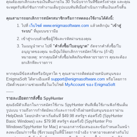
คุณต้องยกเลิกและขอเงินคืนภายใน 30 วันนับจากวันที่ซื้อครั้งล่าสุด และคุณ
จะหยุดรับฟังก์ชันการทำงานเต็มรูปแบบทันทีเมื่อดำเนินการคืนเงินเสร็จสิ้น
คุณสามารถยกเลิกการสมัครสมาชิกหรือการทดลองใช้งานได้ดังนี้:
ไปที่
เว็บไซต์ www.enigmasoftware.com
แล้วคลิกปุ่ม
"เข้าสู่
ระบบ"
ที่มุมบนขวามือ
เข้าสู่ระบบด้วยชื่อผู้ใช้และรหัสผ่านของคุณ
ในเมนูนำทาง ไปที่
"คำสั่งซื้อ/ใบอนุญาต"
ถัดจากคำสั่งซื้อ/ใบ
อนุญาตของคุณ จะมีปุ่มให้ยกเลิกการสมัครใช้งาน (ถ้ามี)
หมายเหตุ: หากคุณมีคำสั่งซื้อ/ผลิตภัณฑ์หลายรายการ คุณจะต้อง
ยกเลิกทีละรายการ
หากคุณมีข้อสงสัยหรือปัญหาใด ๆ คุณสามารถติดต่อฝ่ายสนับสนุนของ
EnigmaSoft ได้ทางอีเมลที่
support@enigmasoftware.com
หรือโดยการ
เปิดตั๋วขอความช่วยเหลือในเว็บไซต์
MyAccount ของ EnigmaSoft
------
รายละเอียดการสั่งซื้อ SpyHunter
คุณยังมีตัวเลือกในการสมัครใช้งาน SpyHunter ทันทีเพื่อใช้งานฟังก์ชันเต็ม
รูปแบบ รวมถึงการกำจัดมัลแวร์และการเข้าถึงฝ่ายสนับสนุนของเราผ่าน
HelpDesk โดยปกติราคาเริ่มต้นที่
$49.98
สหรัฐฯ ต่อครึ่งปี (SpyHunter
Basic Windows) และ
$79.98
สหรัฐฯ ต่อครึ่งปี (SpyHunter Pro
Windows/SpyHunter for Mac) ตามเอกสารข้อเสนอและข้อกำหนดในหน้า
ลงทะเบียน/การซื้อ (ซึ่งรวมอยู่ในที่นี้โดยการอ้างอิง ราคาอาจแตกต่างกันไป