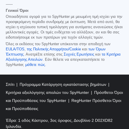
------
Γενικοί Όροι
Οποιαδήποτε αγορά για το SpyHunter με μειωμένη τιμή ισχύει για την
προσφερόμενη περίοδο συνδρομής με έκπτωση. Μετά από αυτό, θα
ισχύει η ισχύουσα τυπική τιμολόγηση για αυτόματες ανανεώσεις ή/και
μελλοντικές αγορές. Οι τιμές ενδέχεται να αλλάξουν, αν και θα σας
ειδοποιήσουμε εκ των προτέρων για τυχόν αλλαγές τιμών.
Όλες οι εκδόσεις του SpyHunter υπόκεινται στην αποδοχή των
EULA/TOS
,
της Πολιτικής Απορρήτου/Cookie
και
των Όρων
Έκπτωσης
. Ανατρέξτε επίσης στις
Συχνές Ερωτήσεις
και
τα Κριτήρια
Αξιολόγησης Απειλών
. Εάν θέλετε να απεγκαταστήσετε το
SpyHunter,
μάθετε πώς
.
Σπίτι
Πρόγραμμα Κατάργηση εγκατάστασης βημάτων
Κριτήρια αξιολόγησης απειλών του SpyHunter
Πρόσθετοι Όροι
και Προϋποθέσεις του SpyHunter
RegHunter Πρόσθετοι Όροι
και Προϋποθέσεις
Έδρα: 1 οδός Κάστρου, 3ος όροφος, Δουβλίνο 2 D02XD82
Ιρλανδία.