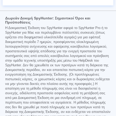
Δωρεάν Δοκιμή SpyHunter: Σημαντικοί Όροι και
Προϋποθέσεις
Η Δοκιμαστική Έκδοση του SpyHunter αφορά το SpyHunter Pro ή το
SpyHunter για Mac και περιλαμβάνει πολλαπλές συσκευές (όπως
ορίζεται στο διαφημιστικό υλικό/σελίδα αγοράς) για μια εφάπαξ
δοκιμαστική περίοδο 7 ημερών, προσφέροντας ολοκληρωμένη
λειτουργικότητα ανίχνευσης και αφαίρεσης κακόβουλου λογισμικού,
προστατευτικά υψηλής απόδοσης για την ενεργή προστασία του
συστήματός σας από απειλές κακόβουλου λογισμικού και πρόσβαση
στην ομάδα τεχνικής υποστήριξής μας μέσω του HelpDesk του
SpyHunter. Δεν θα χρεωθείτε εκ των προτέρων κατά τη διάρκεια της
Δοκιμαστικής περιόδου, αν και απαιτείται πιστωτική κάρτα για την
ενεργοποίηση της Δοκιμαστικής Έκδοσης. (Οι προπληρωμένες
πιστωτικές κάρτες, οι χρεωστικές κάρτες και οι δωροκάρτες ενδέχεται
να μην γίνονται δεκτές στο πλαίσιο αυτής της προσφοράς.) Η
απαίτηση για τη μέθοδο πληρωμής σας είναι να διασφαλιστεί η
συνεχής, αδιάλειπτη προστασία ασφαλείας κατά τη μετάβασή σας
από μια Δοκιμαστική Έκδοση σε μια συνδρομή επί πληρωμή, σε
περίπτωση που αποφασίσετε να αγοράσετε. Η μέθοδος πληρωμής
σας δεν θα χρεωθεί με ποσό πληρωμής εκ των προτέρων κατά τη
διάρκεια της Δοκιμαστικής Έκδοσης, αν και ενδέχεται να αποσταλούν