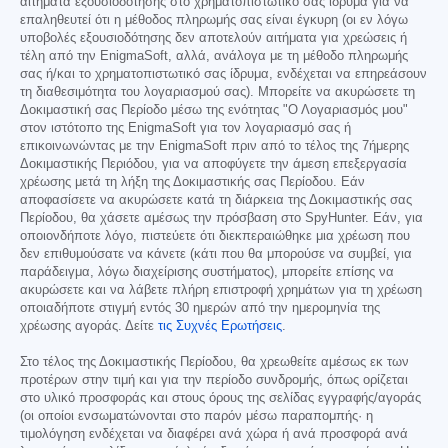
αιτήματα εξουσιοδότησης στο χρηματοπιστωτικό σας ίδρυμα για να
επαληθευτεί ότι η μέθοδος πληρωμής σας είναι έγκυρη (οι εν λόγω
υποβολές εξουσιοδότησης δεν αποτελούν αιτήματα για χρεώσεις ή
τέλη από την EnigmaSoft, αλλά, ανάλογα με τη μέθοδο πληρωμής
σας ή/και το χρηματοπιστωτικό σας ίδρυμα, ενδέχεται να επηρεάσουν
τη διαθεσιμότητα του λογαριασμού σας). Μπορείτε να ακυρώσετε τη
Δοκιμαστική σας Περίοδο μέσω της ενότητας "Ο Λογαριασμός μου"
στον ιστότοπο της EnigmaSoft για τον λογαριασμό σας ή
επικοινωνώντας με την EnigmaSoft πριν από το τέλος της 7ήμερης
Δοκιμαστικής Περιόδου, για να αποφύγετε την άμεση επεξεργασία
χρέωσης μετά τη λήξη της Δοκιμαστικής σας Περίοδου. Εάν
αποφασίσετε να ακυρώσετε κατά τη διάρκεια της Δοκιμαστικής σας
Περίοδου, θα χάσετε αμέσως την πρόσβαση στο SpyHunter. Εάν, για
οποιονδήποτε λόγο, πιστεύετε ότι διεκπεραιώθηκε μια χρέωση που
δεν επιθυμούσατε να κάνετε (κάτι που θα μπορούσε να συμβεί, για
παράδειγμα, λόγω διαχείρισης συστήματος), μπορείτε επίσης να
ακυρώσετε και να λάβετε πλήρη επιστροφή χρημάτων για τη χρέωση
οποιαδήποτε στιγμή εντός 30 ημερών από την ημερομηνία της
χρέωσης αγοράς. Δείτε
τις Συχνές Ερωτήσεις
.
Στο τέλος της Δοκιμαστικής Περίοδου, θα χρεωθείτε αμέσως εκ των
προτέρων στην τιμή και για την περίοδο συνδρομής, όπως ορίζεται
στο υλικό προσφοράς και στους όρους της σελίδας εγγραφής/αγοράς
(οι οποίοι ενσωματώνονται στο παρόν μέσω παραπομπής· η
τιμολόγηση ενδέχεται να διαφέρει ανά χώρα ή ανά προσφορά ανά