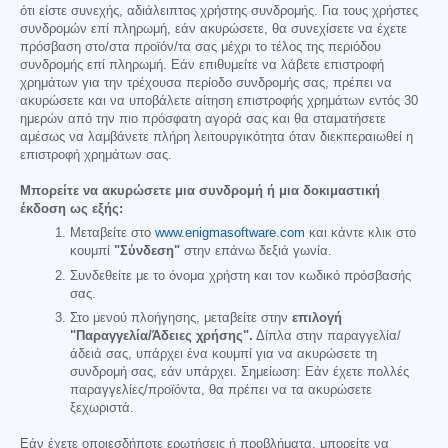
ότι είστε συνεχής, αδιάλειπτος χρήστης συνδρομής. Για τους χρήστες
συνδρομών επί πληρωμή, εάν ακυρώσετε, θα συνεχίσετε να έχετε
πρόσβαση στο/στα προϊόν/τα σας μέχρι το τέλος της περιόδου
συνδρομής επί πληρωμή. Εάν επιθυμείτε να λάβετε επιστροφή
χρημάτων για την τρέχουσα περίοδο συνδρομής σας, πρέπει να
ακυρώσετε και να υποβάλετε αίτηση επιστροφής χρημάτων εντός 30
ημερών από την πιο πρόσφατη αγορά σας και θα σταματήσετε
αμέσως να λαμβάνετε πλήρη λειτουργικότητα όταν διεκπεραιωθεί η
επιστροφή χρημάτων σας.
Μπορείτε να ακυρώσετε μια συνδρομή ή μια δοκιμαστική
έκδοση ως εξής:
Μεταβείτε στο
www.enigmasoftware.com
και κάντε κλικ στο
κουμπί
"Σύνδεση"
στην επάνω δεξιά γωνία.
Συνδεθείτε με το όνομα χρήστη και τον κωδικό πρόσβασής
σας.
Στο μενού πλοήγησης, μεταβείτε στην
επιλογή
"Παραγγελία/Άδειες χρήσης".
Δίπλα στην παραγγελία/
άδειά σας, υπάρχει ένα κουμπί για να ακυρώσετε τη
συνδρομή σας, εάν υπάρχει. Σημείωση: Εάν έχετε πολλές
παραγγελίες/προϊόντα, θα πρέπει να τα ακυρώσετε
ξεχωριστά.
Εάν έχετε οποιεσδήποτε ερωτήσεις ή προβλήματα, μπορείτε να