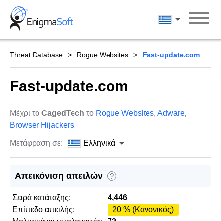
Skip
to
Ελληνικά
content
Threat Database
Rogue Websites
Fast-update.com
Fast-update.com
Μέχρι το
CagedTech
το
Rogue Websites
,
Adware
,
Browser Hijackers
Μετάφραση σε:
Ελληνικά
Απεικόνιση απειλών
?
Σειρά κατάταξης:
4,446
Επίπεδο απειλής:
20 % (Κανονικός)