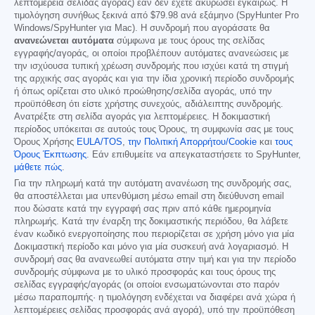
λεπτομέρεια σελίδας αγοράς) εάν δεν έχετε ακυρώσει εγκαίρως. Η
τιμολόγηση συνήθως ξεκινά από
$79.98
ανά εξάμηνο (SpyHunter Pro
Windows/SpyHunter για Mac). Η συνδρομή που αγοράσατε θα
ανανεώνεται αυτόματα
σύμφωνα με τους όρους της σελίδας
εγγραφής/αγοράς, οι οποίοι προβλέπουν αυτόματες ανανεώσεις με
την ισχύουσα τυπική χρέωση συνδρομής που ισχύει κατά τη στιγμή
της αρχικής σας αγοράς και για την ίδια χρονική περίοδο συνδρομής
ή όπως ορίζεται στο υλικό προώθησης/σελίδα αγοράς, υπό την
προϋπόθεση ότι είστε χρήστης συνεχούς, αδιάλειπτης συνδρομής.
Ανατρέξτε στη σελίδα αγοράς για λεπτομέρειες. Η δοκιμαστική
περίοδος υπόκειται σε αυτούς τους Όρους, τη συμφωνία σας με τους
Όρους Χρήσης
EULA/TOS
,
την Πολιτική Απορρήτου/Cookie
και
τους
Όρους Έκπτωσης
. Εάν επιθυμείτε να απεγκαταστήσετε το SpyHunter,
μάθετε πώς
.
Για την πληρωμή κατά την αυτόματη ανανέωση της συνδρομής σας,
θα αποστέλλεται μια υπενθύμιση μέσω email στη διεύθυνση email
που δώσατε κατά την εγγραφή σας πριν από κάθε ημερομηνία
πληρωμής. Κατά την έναρξη της δοκιμαστικής περιόδου, θα λάβετε
έναν κωδικό ενεργοποίησης που περιορίζεται σε χρήση μόνο για μία
Δοκιμαστική περίοδο και μόνο για μία συσκευή ανά λογαριασμό. Η
συνδρομή σας θα ανανεωθεί αυτόματα στην τιμή και για την περίοδο
συνδρομής σύμφωνα με το υλικό προσφοράς και τους όρους της
σελίδας εγγραφής/αγοράς (οι οποίοι ενσωματώνονται στο παρόν
μέσω παραπομπής· η τιμολόγηση ενδέχεται να διαφέρει ανά χώρα ή
λεπτομέρειες σελίδας προσφοράς ανά αγορά), υπό την προϋπόθεση