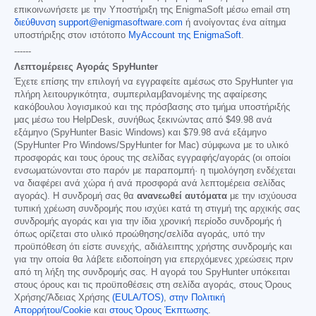
επικοινωνήσετε με την Υποστήριξη της EnigmaSoft μέσω email στη
διεύθυνση support@enigmasoftware.com
ή ανοίγοντας ένα αίτημα
υποστήριξης στον ιστότοπο
MyAccount της EnigmaSoft
.
------
Λεπτομέρειες Αγοράς SpyHunter
Έχετε επίσης την επιλογή να εγγραφείτε αμέσως στο SpyHunter για
πλήρη λειτουργικότητα, συμπεριλαμβανομένης της αφαίρεσης
κακόβουλου λογισμικού και της πρόσβασης στο τμήμα υποστήριξής
μας μέσω του HelpDesk, συνήθως ξεκινώντας από
$49.98
ανά
εξάμηνο (SpyHunter Basic Windows) και
$79.98
ανά εξάμηνο
(SpyHunter Pro Windows/SpyHunter for Mac) σύμφωνα με το υλικό
προσφοράς και τους όρους της σελίδας εγγραφής/αγοράς (οι οποίοι
ενσωματώνονται στο παρόν με παραπομπή· η τιμολόγηση ενδέχεται
να διαφέρει ανά χώρα ή ανά προσφορά ανά λεπτομέρεια σελίδας
αγοράς). Η συνδρομή σας θα
ανανεωθεί αυτόματα
με την ισχύουσα
τυπική χρέωση συνδρομής που ισχύει κατά τη στιγμή της αρχικής σας
συνδρομής αγοράς και για την ίδια χρονική περίοδο συνδρομής ή
όπως ορίζεται στο υλικό προώθησης/σελίδα αγοράς, υπό την
προϋπόθεση ότι είστε συνεχής, αδιάλειπτης χρήστης συνδρομής και
για την οποία θα λάβετε ειδοποίηση για επερχόμενες χρεώσεις πριν
από τη λήξη της συνδρομής σας. Η αγορά του SpyHunter υπόκειται
στους όρους και τις προϋποθέσεις στη σελίδα αγοράς, στους Όρους
Χρήσης/Άδειας Χρήσης
(EULA/TOS)
,
στην Πολιτική
Απορρήτου/Cookie
και
στους Όρους Έκπτωσης
.