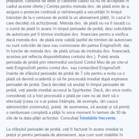
preplătite, cardurile de debit și cardurile cadou să nu fie acceptate în
cadrul acestei oferte.) Cerința pentru metoda dvs. de plată este de a
asigura o protecție continuă și neîntreruptă a securității în timpul
tranziției de la o versiune de probă la un abonament plătit, în cazul în
care decideți să achiziționați. Metoda dvs. de plată nu va fi taxată cu
o sumă de plată în avans în timpul perioadei de probă, deși solicitările
de autorizare pot fi trimise instituției dvs. financiare pentru a verifica
dacă metoda dvs. de plată este validă (astfel de trimiteri de autorizare
nu sunt solicitări de taxe sau comisioane din partea EnigmaSoft, dar,
în funcție de metoda dvs. de plată și/sau de instituția dvs. financiară,
acestea pot reflecta disponibilitatea contului dvs.). Puteți anula
perioada de probă prin intermediul secțiunii Contul Meu de pe site-ul
web EnigmaSoft pentru contul dvs. sau contactând EnigmaSoft
înainte de sfârșitul perioadei de probă de 7 zile pentru a evita ca o
plată să devină scadentă și să fie procesată imediat după expirarea
perioadei de probă. Dacă decideți să anulați în timpul perioadei de
probă, veți pierde imediat accesul la SpyHunter. Dacă, din orice motiv,
considerați că a fost procesată o plată pe care nu ați dorit să o
efectuați (ceea ce s-ar putea întâmpla, de exemplu, din cauza
administrării sistemului), puteți, de asemenea, să anulați și să primiți
o rambursare completă a plății în orice moment în termen de 30 de
zile de la data plății achiziției. Consultați
Întrebările frecvente
.
La sfârșitul perioadei de probă, veți fi facturat în avans imediat la
prețul și pentru perioada de abonament, așa cum sunt stabilite în