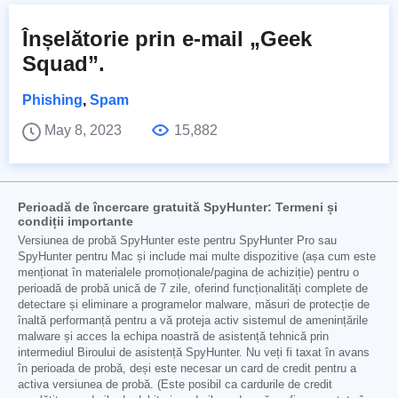
Înșelătorie prin e-mail „Geek
Squad”.
Phishing
,
Spam
May 8, 2023
15,882
Perioadă de încercare gratuită SpyHunter: Termeni și
condiții importante
Versiunea de probă SpyHunter este pentru SpyHunter Pro sau
SpyHunter pentru Mac și include mai multe dispozitive (așa cum este
menționat în materialele promoționale/pagina de achiziție) pentru o
perioadă de probă unică de 7 zile, oferind funcționalități complete de
detectare și eliminare a programelor malware, măsuri de protecție de
înaltă performanță pentru a vă proteja activ sistemul de amenințările
malware și acces la echipa noastră de asistență tehnică prin
intermediul Biroului de asistență SpyHunter. Nu veți fi taxat în avans
în perioada de probă, deși este necesar un card de credit pentru a
activa versiunea de probă. (Este posibil ca cardurile de credit