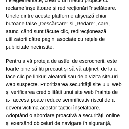
nereglementate, creând un mediu propice cu
reclame înșelătoare și redirecționări înșelătoare.
Unele dintre aceste platforme afișează chiar
butoane false „Descărcare” și „Redare”, care,
atunci când sunt făcute clic, redirecționează
utilizatorii către pagini asociate cu rețele de
publicitate necinstite.
Pentru a vă proteja de astfel de escrocherii, este
foarte bine să fiți precaut și să vă abțineți de la a
face clic pe linkuri aleatorii sau de a vizita site-uri
web suspecte. Prioritizarea securității site-ului web
și verificarea credibilității unui site web înainte de
a-l accesa poate reduce semnificativ riscul de a
deveni victima acestor tactici înșelătoare.
Adoptând o abordare proactivă a securității online
și exersând obiceiuri de navigare în siguranță,