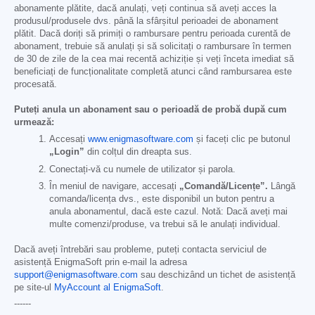
abonamente plătite, dacă anulați, veți continua să aveți acces la
produsul/produsele dvs. până la sfârșitul perioadei de abonament
plătit. Dacă doriți să primiți o rambursare pentru perioada curentă de
abonament, trebuie să anulați și să solicitați o rambursare în termen
de 30 de zile de la cea mai recentă achiziție și veți înceta imediat să
beneficiați de funcționalitate completă atunci când rambursarea este
procesată.
Puteți anula un abonament sau o perioadă de probă după cum
urmează:
Accesați
www.enigmasoftware.com
și faceți clic pe butonul
„Login”
din colțul din dreapta sus.
Conectați-vă cu numele de utilizator și parola.
În meniul de navigare, accesați
„Comandă/Licențe”.
Lângă
comanda/licența dvs., este disponibil un buton pentru a
anula abonamentul, dacă este cazul. Notă: Dacă aveți mai
multe comenzi/produse, va trebui să le anulați individual.
Dacă aveți întrebări sau probleme, puteți contacta serviciul de
asistență EnigmaSoft prin e-mail la adresa
support@enigmasoftware.com
sau deschizând un tichet de asistență
pe site-ul
MyAccount al EnigmaSoft
.
------