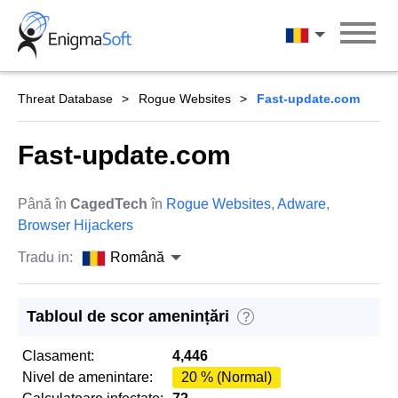
Skip
to
Română
content
Threat Database
Rogue Websites
Fast-update.com
Fast-update.com
Până în
CagedTech
în
Rogue Websites
,
Adware
,
Browser Hijackers
Tradu in:
Română
Tabloul de scor amenințări
?
Clasament:
4,446
Nivel de amenintare:
20 % (Normal)