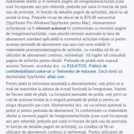
materialele ofertei și în termenii paginii de înregistrare/achiziție (care
sunt încorporate aici prin referință; prețurile pot varia în funcție de țară
sau de promoție, în funcție de detaliile paginii de achiziție), dacă nu ați
anulat la timp. Prețurile încep de obicei de la
$79.98
semestrial
(SpyHunter Pro Windows/SpyHunter pentru Mac). Abonamentul
achiziționat va fi
reînnoit automat
în conformitate cu termenii paginii
de înregistrare/achiziție, care prevăd reînnoiri automate la taxa de
abonament standard aplicabilă la momentul achiziției inițiale și pentru
aceeași perioadă de abonament sau așa cum este stabilit în
materialele promoționale/pagina de achiziție, cu condiția să fiți un
utilizator de abonament continuu, neîntrerupt. Vă rugăm să consultați
pagina de achiziție pentru detalii. Perioada de probă este supusă
acestor Termeni, acordului dvs. cu
EULA/TOS
,
Politicii de
confidențialitate/cookie-uri
și
Termenilor de reducere
. Dacă doriți să
dezinstalați SpyHunter,
aflați cum
.
Pentru plata la reînnoirea automată a abonamentului, veți primi un e-
mail de reamintire la adresa de e-mail furnizată la înregistrare, înainte
de fiecare dată de plată. La începutul perioadei de probă, veți primi un
cod de activare limitat la o singură perioadă de probă și pentru un
singur dispozitiv per cont. Abonamentul dvs. se va reînnoi automat la
prețul și pentru perioada de abonament, în conformitate cu materialele
ofertei și termenii paginii de înregistrare/achiziție (care sunt încorporați
aici prin referință; prețurile pot varia în funcție de țară sau de promoție,
în funcție de detaliile paginii de achiziție), cu condiția să fiți un
utilizator de abonament continuu și neîntrerupt. Pentru utilizatorii de