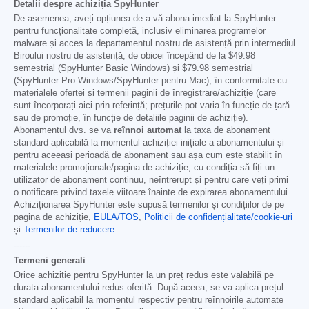
Detalii despre achiziția SpyHunter
De asemenea, aveți opțiunea de a vă abona imediat la SpyHunter
pentru funcționalitate completă, inclusiv eliminarea programelor
malware și acces la departamentul nostru de asistență prin intermediul
Biroului nostru de asistență, de obicei începând de la
$49.98
semestrial (SpyHunter Basic Windows) și
$79.98
semestrial
(SpyHunter Pro Windows/SpyHunter pentru Mac), în conformitate cu
materialele ofertei și termenii paginii de înregistrare/achiziție (care
sunt încorporați aici prin referință; prețurile pot varia în funcție de țară
sau de promoție, în funcție de detaliile paginii de achiziție).
Abonamentul dvs. se va
reînnoi automat
la taxa de abonament
standard aplicabilă la momentul achiziției inițiale a abonamentului și
pentru aceeași perioadă de abonament sau așa cum este stabilit în
materialele promoționale/pagina de achiziție, cu condiția să fiți un
utilizator de abonament continuu, neîntrerupt și pentru care veți primi
o notificare privind taxele viitoare înainte de expirarea abonamentului.
Achiziționarea SpyHunter este supusă termenilor și condițiilor de pe
pagina de achiziție,
EULA/TOS
,
Politicii de confidențialitate/cookie-uri
și
Termenilor de reducere
.
------
Termeni generali
Orice achiziție pentru SpyHunter la un preț redus este valabilă pe
durata abonamentului redus oferită. După aceea, se va aplica prețul
standard aplicabil la momentul respectiv pentru reînnoirile automate