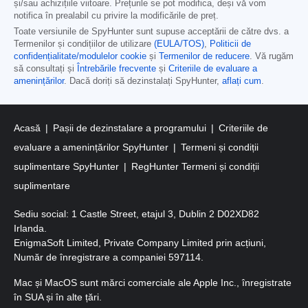
și/sau achizițiile viitoare. Prețurile se pot modifica, deși vă vom
notifica în prealabil cu privire la modificările de preț.
Toate versiunile de SpyHunter sunt supuse acceptării de către dvs. a
Termenilor și condițiilor de utilizare
(EULA/TOS)
,
Politicii de
confidențialitate/modulelor cookie
și
Termenilor de reducere
. Vă rugăm
să consultați și
Întrebările frecvente
și
Criteriile de evaluare a
amenințărilor
. Dacă doriți să dezinstalați SpyHunter,
aflați cum
.
Acasă
Pașii de dezinstalare a programului
Criteriile de
evaluare a amenințărilor SpyHunter
Termeni și condiții
suplimentare SpyHunter
RegHunter Termeni și condiții
suplimentare
Sediu social: 1 Castle Street, etajul 3, Dublin 2 D02XD82
Irlanda.
EnigmaSoft Limited, Private Company Limited prin acțiuni,
Număr de înregistrare a companiei 597114.
Mac și MacOS sunt mărci comerciale ale Apple Inc., înregistrate
în SUA și în alte țări.