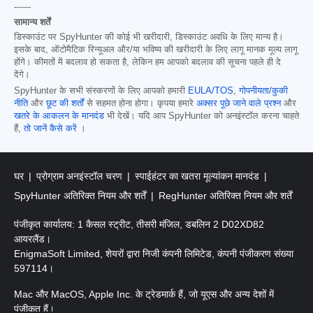
------
सामान्य शर्तें
डिस्काउंट पर SpyHunter की कोई भी खरीदारी, डिस्काउंट अवधि के लिए मान्य है।
इसके बाद, ऑटोमैटिक रिन्यूअल और/या भविष्य की खरीदारी के लिए लागू मानक मूल्य लागू
होंगे। कीमतों में बदलाव हो सकता है, लेकिन हम आपको बदलाव की सूचना पहले ही दे
देंगे।
SpyHunter के सभी संस्करणों के लिए आपको हमारी
EULA/TOS
,
गोपनीयता/कुकी
नीति
और
छूट की शर्तों
से सहमत होना होगा। कृपया हमारे
अक्सर पूछे जाने वाले प्रश्न
और
खतरे के आकलन के मानदंड
भी देखें। यदि आप SpyHunter को अनइंस्टॉल करना चाहते
हैं,
तो जानें कैसे करें
।
घर
प्रोग्राम अनइंस्टॉल चरण
स्पाईहंटर का खतरा मूल्यांकन मानदंड
SpyHunter अतिरिक्त नियम और शर्तें
RegHunter अतिरिक्त नियम और शर्तें
पंजीकृत कार्यालय: 1 कैसल स्ट्रीट, तीसरी मंजिल, डबलिन 2 D02XD82
आयरलैंड।
EnigmaSoft Limited, शेयरों द्वारा निजी कंपनी लिमिटेड, कंपनी पंजीकरण संख्या
597114।
Mac और MacOS, Apple Inc. के ट्रेडमार्क हैं, जो यूएस और अन्य देशों में
पंजीकृत हैं।