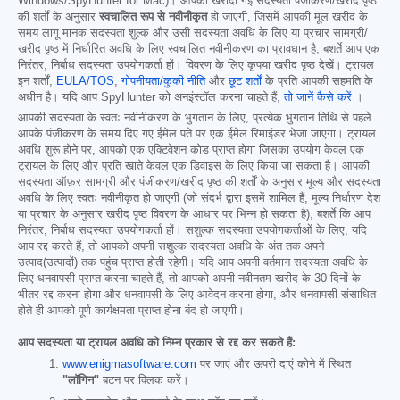
Windows/SpyHunter for Mac)। आपकी खरीदी गई सदस्यता पंजीकरण/खरीद पृष्ठ
की शर्तों के अनुसार
स्वचालित रूप से नवीनीकृत
हो जाएगी, जिसमें आपकी मूल खरीद के
समय लागू मानक सदस्यता शुल्क और उसी सदस्यता अवधि के लिए या प्रचार सामग्री/
खरीद पृष्ठ में निर्धारित अवधि के लिए स्वचालित नवीनीकरण का प्रावधान है, बशर्ते आप एक
निरंतर, निर्बाध सदस्यता उपयोगकर्ता हों। विवरण के लिए कृपया खरीद पृष्ठ देखें। ट्रायल
इन शर्तों,
EULA/TOS
,
गोपनीयता/कुकी नीति
और
छूट शर्तों
के प्रति आपकी सहमति के
अधीन है। यदि आप SpyHunter को अनइंस्टॉल करना चाहते हैं,
तो जानें कैसे करें
।
आपकी सदस्यता के स्वतः नवीनीकरण के भुगतान के लिए, प्रत्येक भुगतान तिथि से पहले
आपके पंजीकरण के समय दिए गए ईमेल पते पर एक ईमेल रिमाइंडर भेजा जाएगा। ट्रायल
अवधि शुरू होने पर, आपको एक एक्टिवेशन कोड प्राप्त होगा जिसका उपयोग केवल एक
ट्रायल के लिए और प्रति खाते केवल एक डिवाइस के लिए किया जा सकता है। आपकी
सदस्यता ऑफ़र सामग्री और पंजीकरण/खरीद पृष्ठ की शर्तों के अनुसार मूल्य और सदस्यता
अवधि के लिए स्वतः नवीनीकृत हो जाएगी (जो संदर्भ द्वारा इसमें शामिल हैं; मूल्य निर्धारण देश
या प्रचार के अनुसार खरीद पृष्ठ विवरण के आधार पर भिन्न हो सकता है), बशर्ते कि आप
निरंतर, निर्बाध सदस्यता उपयोगकर्ता हों। सशुल्क सदस्यता उपयोगकर्ताओं के लिए, यदि
आप रद्द करते हैं, तो आपको अपनी सशुल्क सदस्यता अवधि के अंत तक अपने
उत्पाद(उत्पादों) तक पहुंच प्राप्त होती रहेगी। यदि आप अपनी वर्तमान सदस्यता अवधि के
लिए धनवापसी प्राप्त करना चाहते हैं, तो आपको अपनी नवीनतम खरीद के 30 दिनों के
भीतर रद्द करना होगा और धनवापसी के लिए आवेदन करना होगा, और धनवापसी संसाधित
होते ही आपको पूर्ण कार्यक्षमता प्राप्त होना बंद हो जाएगी।
आप सदस्यता या ट्रायल अवधि को निम्न प्रकार से रद्द कर सकते हैं:
www.enigmasoftware.com
पर जाएं और ऊपरी दाएं कोने में स्थित
"लॉगिन"
बटन पर क्लिक करें।