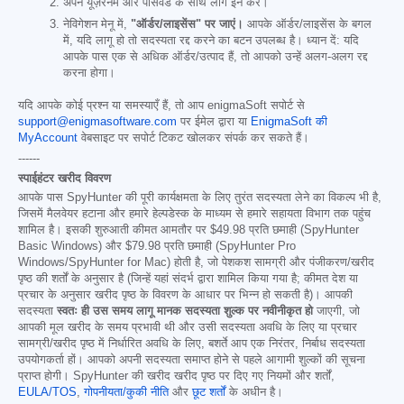
अपने यूज़रनेम और पासवर्ड के साथ लॉग इन करें।
नेविगेशन मेनू में,
"ऑर्डर/लाइसेंस" पर जाएं।
आपके ऑर्डर/लाइसेंस के बगल
में, यदि लागू हो तो सदस्यता रद्द करने का बटन उपलब्ध है। ध्यान दें: यदि
आपके पास एक से अधिक ऑर्डर/उत्पाद हैं, तो आपको उन्हें अलग-अलग रद्द
करना होगा।
यदि आपके कोई प्रश्न या समस्याएँ हैं, तो आप enigmaSoft सपोर्ट से
support@enigmasoftware.com
पर ईमेल द्वारा या
EnigmaSoft की
MyAccount
वेबसाइट पर सपोर्ट टिकट खोलकर संपर्क कर सकते हैं।
------
स्पाईहंटर खरीद विवरण
आपके पास SpyHunter की पूरी कार्यक्षमता के लिए तुरंत सदस्यता लेने का विकल्प भी है,
जिसमें मैलवेयर हटाना और हमारे हेल्पडेस्क के माध्यम से हमारे सहायता विभाग तक पहुंच
शामिल है। इसकी शुरुआती कीमत आमतौर पर
$49.98
प्रति छमाही (SpyHunter
Basic Windows) और
$79.98
प्रति छमाही (SpyHunter Pro
Windows/SpyHunter for Mac) होती है, जो पेशकश सामग्री और पंजीकरण/खरीद
पृष्ठ की शर्तों के अनुसार है (जिन्हें यहां संदर्भ द्वारा शामिल किया गया है; कीमत देश या
प्रचार के अनुसार खरीद पृष्ठ के विवरण के आधार पर भिन्न हो सकती है)। आपकी
सदस्यता
स्वतः ही उस समय लागू मानक सदस्यता शुल्क पर नवीनीकृत हो
जाएगी, जो
आपकी मूल खरीद के समय प्रभावी थी और उसी सदस्यता अवधि के लिए या प्रचार
सामग्री/खरीद पृष्ठ में निर्धारित अवधि के लिए, बशर्ते आप एक निरंतर, निर्बाध सदस्यता
उपयोगकर्ता हों। आपको अपनी सदस्यता समाप्त होने से पहले आगामी शुल्कों की सूचना
प्राप्त होगी। SpyHunter की खरीद खरीद पृष्ठ पर दिए गए नियमों और शर्तों,
EULA/TOS
,
गोपनीयता/कुकी नीति
और
छूट शर्तों
के अधीन है।