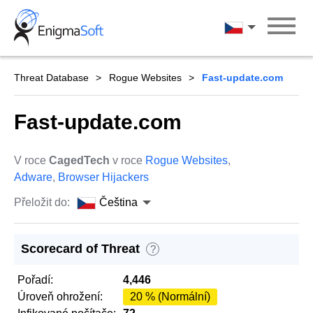
Skip
to
Čeština
content
Threat Database
Rogue Websites
Fast-update.com
Fast-update.com
V roce
CagedTech
v roce
Rogue Websites
,
Adware
,
Browser Hijackers
Přeložit do:
Čeština
Scorecard of Threat
?
Pořadí:
4,446
Úroveň ohrožení:
20 % (Normální)