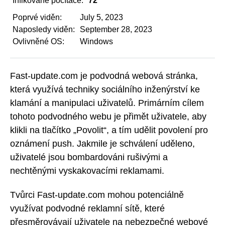
Infikované počítače:
72
Poprvé viděn:
July 5, 2023
Naposledy viděn:
September 28, 2023
Ovlivněné OS:
Windows
Fast-update.com je podvodná webová stránka,
která využívá techniky sociálního inženýrství ke
klamání a manipulaci uživatelů. Primárním cílem
tohoto podvodného webu je přimět uživatele, aby
klikli na tlačítko „Povolit“, a tím udělit povolení pro
oznámení push. Jakmile je schválení uděleno,
uživatelé jsou bombardováni rušivými a
nechtěnými vyskakovacími reklamami.
Tvůrci Fast-update.com mohou potenciálně
využívat podvodné reklamní sítě, které
přesměrovávají uživatele na nebezpečné webové