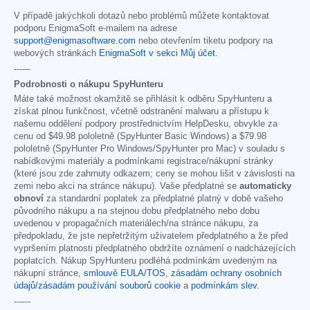
V případě jakýchkoli dotazů nebo problémů můžete kontaktovat
podporu EnigmaSoft e-mailem na adrese
support@enigmasoftware.com
nebo otevřením tiketu podpory na
webových stránkách
EnigmaSoft v sekci Můj účet
.
------
Podrobnosti o nákupu SpyHunteru
Máte také možnost okamžitě se přihlásit k odběru SpyHunteru a
získat plnou funkčnost, včetně odstranění malwaru a přístupu k
našemu oddělení podpory prostřednictvím HelpDesku, obvykle za
cenu od
$49.98
pololetně (SpyHunter Basic Windows) a
$79.98
pololetně (SpyHunter Pro Windows/SpyHunter pro Mac) v souladu s
nabídkovými materiály a podmínkami registrace/nákupní stránky
(které jsou zde zahrnuty odkazem; ceny se mohou lišit v závislosti na
zemi nebo akci na stránce nákupu). Vaše předplatné se
automaticky
obnoví
za standardní poplatek za předplatné platný v době vašeho
původního nákupu a na stejnou dobu předplatného nebo dobu
uvedenou v propagačních materiálech/na stránce nákupu, za
předpokladu, že jste nepřetržitým uživatelem předplatného a že před
vypršením platnosti předplatného obdržíte oznámení o nadcházejících
poplatcích. Nákup SpyHunteru podléhá podmínkám uvedeným na
nákupní stránce,
smlouvě EULA/TOS
,
zásadám ochrany osobních
údajů/zásadám používání souborů cookie
a
podmínkám slev
.
------