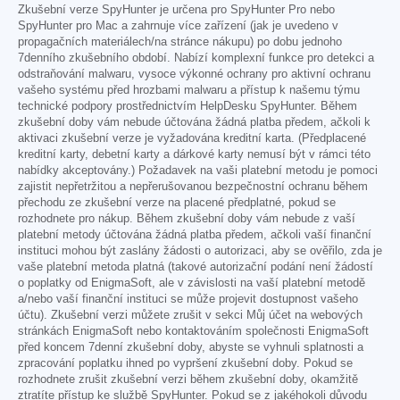
Zkušební verze SpyHunter je určena pro SpyHunter Pro nebo
SpyHunter pro Mac a zahrnuje více zařízení (jak je uvedeno v
propagačních materiálech/na stránce nákupu) po dobu jednoho
7denního zkušebního období. Nabízí komplexní funkce pro detekci a
odstraňování malwaru, vysoce výkonné ochrany pro aktivní ochranu
vašeho systému před hrozbami malwaru a přístup k našemu týmu
technické podpory prostřednictvím HelpDesku SpyHunter. Během
zkušební doby vám nebude účtována žádná platba předem, ačkoli k
aktivaci zkušební verze je vyžadována kreditní karta. (Předplacené
kreditní karty, debetní karty a dárkové karty nemusí být v rámci této
nabídky akceptovány.) Požadavek na vaši platební metodu je pomoci
zajistit nepřetržitou a nepřerušovanou bezpečnostní ochranu během
přechodu ze zkušební verze na placené předplatné, pokud se
rozhodnete pro nákup. Během zkušební doby vám nebude z vaší
platební metody účtována žádná platba předem, ačkoli vaší finanční
instituci mohou být zaslány žádosti o autorizaci, aby se ověřilo, zda je
vaše platební metoda platná (takové autorizační podání není žádostí
o poplatky od EnigmaSoft, ale v závislosti na vaší platební metodě
a/nebo vaší finanční instituci se může projevit dostupnost vašeho
účtu). Zkušební verzi můžete zrušit v sekci Můj účet na webových
stránkách EnigmaSoft nebo kontaktováním společnosti EnigmaSoft
před koncem 7denní zkušební doby, abyste se vyhnuli splatnosti a
zpracování poplatku ihned po vypršení zkušební doby. Pokud se
rozhodnete zrušit zkušební verzi během zkušební doby, okamžitě
ztratíte přístup ke službě SpyHunter. Pokud se z jakéhokoli důvodu