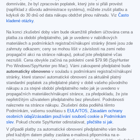
domníváte, že byl zpracován poplatek, který jste si přáli provést
(například z důvodu administrace systému), můžete zrušit platbu a
kdykoli do 30 dnů od data nákupu obdržet plnou náhradu. Viz
Často
kladené otázky
.
Na konci zkušební doby vám bude okamžitě předem účtována cena a
platba za období předplatného, jak je uvedeno v nabídkových
materiálech a podmínkách registrační/nákupní stránky (které jsou zde
zahrnuty odkazem; ceny se mohou lišit v závislosti na zemi nebo
propagační akci na stránce nákupu), pokud jste předplatné včas
nezrušili. Cena obvykle začíná na pololetní ceně
$79.98
(SpyHunter
Pro Windows/SpyHunter pro Mac). Vámi zakoupené předplatné bude
automaticky obnoveno
v souladu s podmínkami registrační/nákupní
stránky, které stanoví automatické obnovení za aktuálně platný
standardní poplatek za předplatné platný v době vašeho původního
nákupu a za stejné období předplatného nebo jak je uvedeno v
propagačních materiálech/nákupní stránce, za předpokladu, že jste
nepřetržitým uživatelem předplatného bez přerušení. Podrobnosti
naleznete na stránce nákupu. Zkušební doba podléhá těmto
Podmínkám, vašemu souhlasu s
EULA/TOS
,
Zásadám ochrany
osobních údajů/zásadám používání souborů cookie
a
Podmínkám
slev
. Pokud chcete SpyHunter odinstalovat,
přečtěte si jak
.
V případě platby za automatické obnovení předplatného vám bude
před každým datem platby zaslána e-mailová připomínka na e-