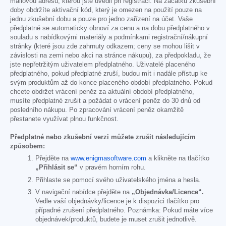
mailovou adresu, kterou jste uvedli při registraci. Na začátku zkušební
doby obdržíte aktivační kód, který je omezen na použití pouze na
jednu zkušební dobu a pouze pro jedno zařízení na účet. Vaše
předplatné se automaticky obnoví za cenu a na dobu předplatného v
souladu s nabídkovými materiály a podmínkami registrační/nákupní
stránky (které jsou zde zahrnuty odkazem; ceny se mohou lišit v
závislosti na zemi nebo akci na stránce nákupu), za předpokladu, že
jste nepřetržitým uživatelem předplatného. Uživatelé placeného
předplatného, pokud předplatné zruší, budou mít i nadále přístup ke
svým produktům až do konce placeného období předplatného. Pokud
chcete obdržet vrácení peněz za aktuální období předplatného,
musíte předplatné zrušit a požádat o vrácení peněz do 30 dnů od
posledního nákupu. Po zpracování vrácení peněz okamžitě
přestanete využívat plnou funkčnost.
Předplatné nebo zkušební verzi můžete zrušit následujícím
způsobem:
Přejděte na
www.enigmasoftware.com
a klikněte na tlačítko
„Přihlásit se“
v pravém horním rohu.
Přihlaste se pomocí svého uživatelského jména a hesla.
V navigační nabídce přejděte na
„Objednávka/Licence“.
Vedle vaší objednávky/licence je k dispozici tlačítko pro
případné zrušení předplatného. Poznámka: Pokud máte více
objednávek/produktů, budete je muset zrušit jednotlivě.