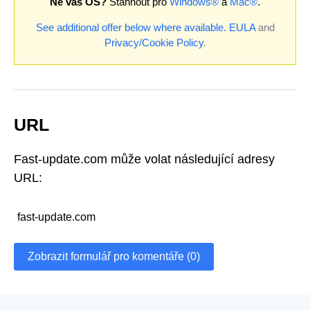
Ne váš OS?
Stáhnout pro
Windows®
a
Mac®
.
See additional offer below where available.
EULA
and
Privacy/Cookie Policy
.
URL
Fast-update.com může volat následující adresy
URL:
fast-update.com
Zobrazit formulář pro komentáře (0)