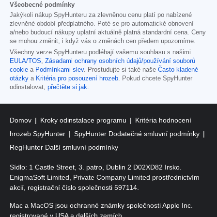
Všeobecné podmínky
Jakýkoli nákup SpyHunteru za zlevněnou cenu platí po nabízené
zlevněné období předplatného. Poté se pro automatické obnovení
a/nebo budoucí nákupy uplatní aktuálně platná standardní cena. Ceny
se mohou změnit, i když vás o změnách cen předem upozorníme.
Všechny verze SpyHunteru podléhají vašemu souhlasu s našimi
EULA/TOS
,
Zásadami ochrany osobních údajů/používání souborů
cookie
a
Podmínkami slev
. Prostudujte si také naše
Často kladené
otázky
a
Kritéria pro posouzení hrozeb
. Pokud chcete SpyHunter
odinstalovat,
přečtěte si jak
.
Domov
Kroky odinstalace programu
Kritéria hodnocení
hrozeb SpyHunter
SpyHunter Dodatečné smluvní podmínky
RegHunter Další smluvní podmínky
Sídlo: 1 Castle Street, 3. patro, Dublin 2 D02XD82 Irsko.
EnigmaSoft Limited, Private Company Limited prostřednictvím
akcií, registrační číslo společnosti 597114.
Mac a MacOS jsou ochranné známky společnosti Apple Inc.
registrované v USA a dalších zemích.