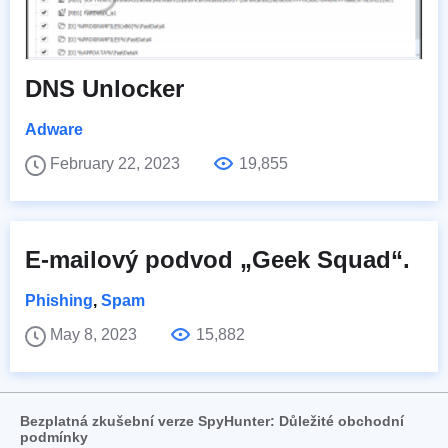
DNS Unlocker
Adware
February 22, 2023
19,855
E-mailový podvod „Geek Squad“.
Phishing
,
Spam
May 8, 2023
15,882
Bezplatná zkušební verze SpyHunter: Důležité obchodní
podmínky