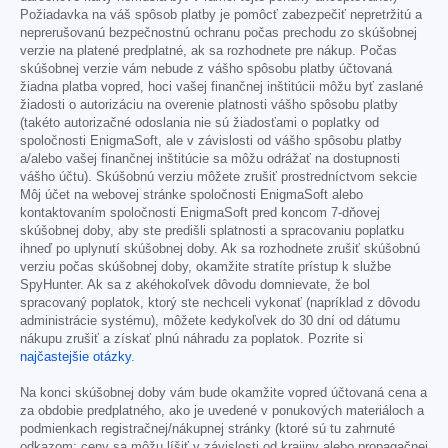
Požiadavka na váš spôsob platby je pomôcť zabezpečiť nepretržitú a
neprerušovanú bezpečnostnú ochranu počas prechodu zo skúšobnej
verzie na platené predplatné, ak sa rozhodnete pre nákup. Počas
skúšobnej verzie vám nebude z vášho spôsobu platby účtovaná
žiadna platba vopred, hoci vašej finančnej inštitúcii môžu byť zaslané
žiadosti o autorizáciu na overenie platnosti vášho spôsobu platby
(takéto autorizačné odoslania nie sú žiadosťami o poplatky od
spoločnosti EnigmaSoft, ale v závislosti od vášho spôsobu platby
a/alebo vašej finančnej inštitúcie sa môžu odrážať na dostupnosti
vášho účtu). Skúšobnú verziu môžete zrušiť prostredníctvom sekcie
Môj účet na webovej stránke spoločnosti EnigmaSoft alebo
kontaktovaním spoločnosti EnigmaSoft pred koncom 7-dňovej
skúšobnej doby, aby ste predišli splatnosti a spracovaniu poplatku
ihneď po uplynutí skúšobnej doby. Ak sa rozhodnete zrušiť skúšobnú
verziu počas skúšobnej doby, okamžite stratíte prístup k službe
SpyHunter. Ak sa z akéhokoľvek dôvodu domnievate, že bol
spracovaný poplatok, ktorý ste nechceli vykonať (napríklad z dôvodu
administrácie systému), môžete kedykoľvek do 30 dní od dátumu
nákupu zrušiť a získať plnú náhradu za poplatok. Pozrite si
najčastejšie otázky
.
Na konci skúšobnej doby vám bude okamžite vopred účtovaná cena a
za obdobie predplatného, ako je uvedené v ponukových materiáloch a
podmienkach registračnej/nákupnej stránky (ktoré sú tu zahrnuté
odkazom; ceny sa môžu líšiť v závislosti od krajiny alebo propagačnej