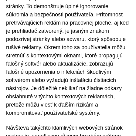
stránky. To demonštruje úplné ignorovanie
súkromia a bezpečnosti používateľa. Prítomnosť
pretrvávajúcich reklám na pracovnej ploche, aj keď
je prehliadač zatvorený, je jasným znakom
podozrivej stránky alebo adwaru, ktorý spôsobuje
rušivé reklamy. Okrem toho sa používatelia môžu
stretnúť s kontextovými oknami, ktoré propagujú
falošný softvér alebo aktualizácie, zobrazujú
falošné upozornenia o infekciách škodlivým
softvérom alebo vyžadujú inštaláciu čistiacich
nástrojov. Je dôležité neklikať na žiadne odkazy
obsiahnuté v týchto kontextových reklamách,
pretože môžu viesť k ďalším rizikám a
kompromitovať používateľské systémy.
Návšteva takýchto klamlivých webových stránok
vystavuje jednotlivcov rôznym hrozbám vrátane