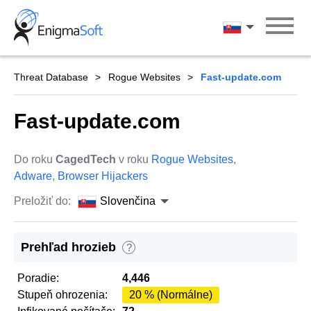
Skip
to
Slovenčina
content
Threat Database
Rogue Websites
Fast-update.com
Fast-update.com
Do roku
CagedTech
v roku
Rogue Websites
,
Adware
,
Browser Hijackers
Preložiť do:
Slovenčina
Prehľad hrozieb
?
Poradie:
4,446
Stupeň ohrozenia:
20 % (Normálne)