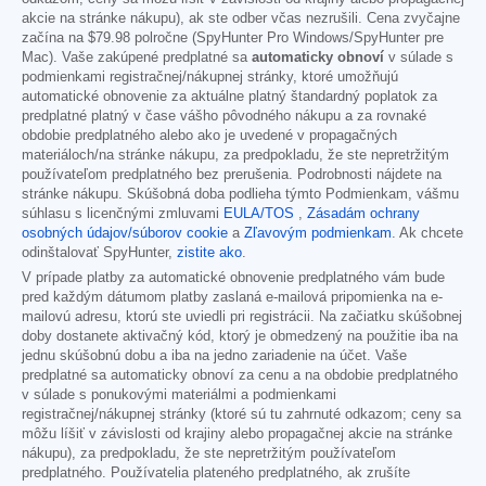
akcie na stránke nákupu), ak ste odber včas nezrušili. Cena zvyčajne
začína na
$79.98
polročne (SpyHunter Pro Windows/SpyHunter pre
Mac). Vaše zakúpené predplatné sa
automaticky obnoví
v súlade s
podmienkami registračnej/nákupnej stránky, ktoré umožňujú
automatické obnovenie za aktuálne platný štandardný poplatok za
predplatné platný v čase vášho pôvodného nákupu a za rovnaké
obdobie predplatného alebo ako je uvedené v propagačných
materiáloch/na stránke nákupu, za predpokladu, že ste nepretržitým
používateľom predplatného bez prerušenia. Podrobnosti nájdete na
stránke nákupu. Skúšobná doba podlieha týmto Podmienkam, vášmu
súhlasu s licenčnými zmluvami
EULA/TOS
,
Zásadám ochrany
osobných údajov/súborov cookie
a
Zľavovým podmienkam
. Ak chcete
odinštalovať SpyHunter,
zistite ako
.
V prípade platby za automatické obnovenie predplatného vám bude
pred každým dátumom platby zaslaná e-mailová pripomienka na e-
mailovú adresu, ktorú ste uviedli pri registrácii. Na začiatku skúšobnej
doby dostanete aktivačný kód, ktorý je obmedzený na použitie iba na
jednu skúšobnú dobu a iba na jedno zariadenie na účet. Vaše
predplatné sa automaticky obnoví za cenu a na obdobie predplatného
v súlade s ponukovými materiálmi a podmienkami
registračnej/nákupnej stránky (ktoré sú tu zahrnuté odkazom; ceny sa
môžu líšiť v závislosti od krajiny alebo propagačnej akcie na stránke
nákupu), za predpokladu, že ste nepretržitým používateľom
predplatného. Používatelia plateného predplatného, ak zrušíte