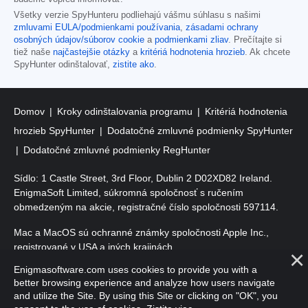
Všetky verzie SpyHunteru podliehajú vášmu súhlasu s našimi
zmluvami EULA/podmienkami používania
,
zásadami ochrany
osobných údajov/súborov cookie
a
podmienkami zliav
. Prečítajte si
tiež naše
najčastejšie otázky
a
kritériá hodnotenia hrozieb
. Ak chcete
SpyHunter odinštalovať,
zistite ako
.
Domov
Kroky odinštalovania programu
Kritériá hodnotenia
hrozieb SpyHunter
Dodatočné zmluvné podmienky SpyHunter
Dodatočné zmluvné podmienky RegHunter
Sídlo: 1 Castle Street, 3rd Floor, Dublin 2 D02XD82 Ireland.
EnigmaSoft Limited, súkromná spoločnosť s ručením
obmedzeným na akcie, registračné číslo spoločnosti 597114.
Mac a MacOS sú ochranné známky spoločnosti Apple Inc.,
registrované v USA a iných krajinách.
Enigmasoftware.com uses cookies to provide you with a
Copyright 2016-2026. EnigmaSoft Ltd. Všetky práva vyhradené.
better browsing experience and analyze how users navigate
and utilize the Site. By using this Site or clicking on "OK", you