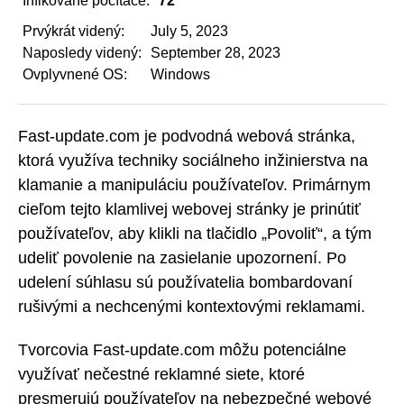
Infikované počítače:
72
Prvýkrát videný:
July 5, 2023
Naposledy videný:
September 28, 2023
Ovplyvnené OS:
Windows
Fast-update.com je podvodná webová stránka,
ktorá využíva techniky sociálneho inžinierstva na
klamanie a manipuláciu používateľov. Primárnym
cieľom tejto klamlivej webovej stránky je prinútiť
používateľov, aby klikli na tlačidlo „Povoliť“, a tým
udeliť povolenie na zasielanie upozornení. Po
udelení súhlasu sú používatelia bombardovaní
rušivými a nechcenými kontextovými reklamami.
Tvorcovia Fast-update.com môžu potenciálne
využívať nečestné reklamné siete, ktoré
presmerujú používateľov na nebezpečné webové