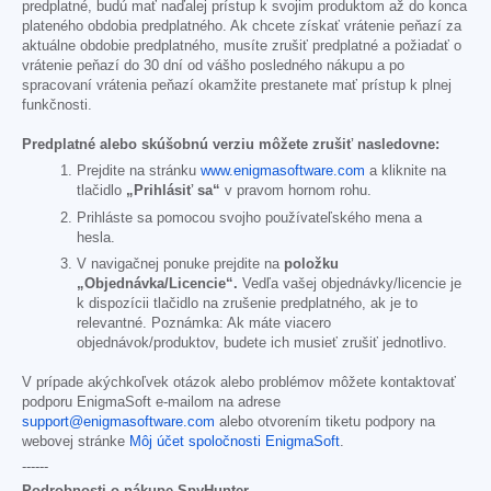
predplatné, budú mať naďalej prístup k svojim produktom až do konca
plateného obdobia predplatného. Ak chcete získať vrátenie peňazí za
aktuálne obdobie predplatného, musíte zrušiť predplatné a požiadať o
vrátenie peňazí do 30 dní od vášho posledného nákupu a po
spracovaní vrátenia peňazí okamžite prestanete mať prístup k plnej
funkčnosti.
Predplatné alebo skúšobnú verziu môžete zrušiť nasledovne:
Prejdite na stránku
www.enigmasoftware.com
a kliknite na
tlačidlo
„Prihlásiť sa“
v pravom hornom rohu.
Prihláste sa pomocou svojho používateľského mena a
hesla.
V navigačnej ponuke prejdite na
položku
„Objednávka/Licencie“.
Vedľa vašej objednávky/licencie je
k dispozícii tlačidlo na zrušenie predplatného, ak je to
relevantné. Poznámka: Ak máte viacero
objednávok/produktov, budete ich musieť zrušiť jednotlivo.
V prípade akýchkoľvek otázok alebo problémov môžete kontaktovať
podporu EnigmaSoft e-mailom na adrese
support@enigmasoftware.com
alebo otvorením tiketu podpory na
webovej stránke
Môj účet spoločnosti EnigmaSoft
.
------
Podrobnosti o nákupe SpyHunter