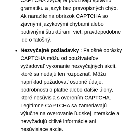
CAPTCHA zvyčajne používajú správnu
gramatiku a jazyk bez pravopisných chýb.
Ak narazíte na obrázok CAPTCHA so
zjavnými jazykovými chybami alebo
podivnými štruktúrami viet, pravdepodobne
ide o falošný.
Nezvyčajné požiadavky
: Falošné obrázky
CAPTCHA môžu od používateľov
vyžadovať vykonanie nezvyčajných akcií,
ktoré sa nedajú len rozpoznať. Môžu
napríklad požadovať osobné údaje,
podrobnosti o platbe alebo ďalšie úlohy,
ktoré nesúvisia s overením CAPTCHA.
Legitímne CAPTCHA sa zameriavajú
výlučne na overovanie ľudskej interakcie a
nevyžadujú citlivé informácie ani
nesúvisiace akcie.