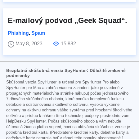
E-mailový podvod „Geek Squad“.
Phishing
,
Spam
May 8, 2023
15,882
Bezplatná skúšobná verzia SpyHunter: Dôležité zmluvné
podmienky
Skúšobná verzia SpyHunter je určená pre SpyHunter Pro alebo
SpyHunter pre Mac a zahŕňa viacero zariadení (ako je uvedené v
propagačných materiáloch/na stránke nákupu) počas jednorazového
7-dňového skúšobného obdobia, ktoré ponúka komplexnú funkciu
detekcie a odstraňovania škodlivého softvéru, vysoko výkonné
ochrany na aktívnu ochranu vášho systému pred hrozbami škodlivého
softvéru a prístup k nášmu tímu technickej podpory prostredníctvom
HelpDesku SpyHunter. Počas skúšobného obdobia vám nebude
účtovaná žiadna platba vopred, hoci na aktiváciu skúšobnej verzie je
potrebná kreditná karta. (Predplatené kreditné karty, debetné karty a
darčekové karty nemusia byť v rámci tejto ponuky akceptované.)