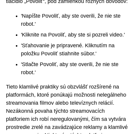
tlačidlo „Povoliť“, pod zámienkou rôznych dôvodov:
'Napíšte Povoliť, aby ste overili, že nie ste
robot.'
'Kliknite na Povoliť, aby ste si pozreli video.'
'Sťahovanie je pripravené. Kliknutím na
položku Povoliť stiahnite súbor.'
'Stlačte Povoliť, aby ste overili, že nie ste
robot.'
Tieto klamlivé praktiky sú obzvlášť rozšírené na
platformách, ktoré ponúkajú možnosti nelegálneho
streamovania filmov alebo televíznych relácií.
Nezákonná povaha týchto streamovacích
platforiem ich robí neregulovanými, čím sa vytvára
prostredie zrelé na zavádzajúce reklamy a klamlivé