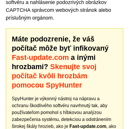
softvéru a nahlásenie podozrivých obrázkov
CAPTCHA správcom webových stránok alebo
príslušným orgánom.
Máte podozrenie, že váš
počítač môže byť infikovaný
Fast-update.com
a inými
hrozbami?
Skenujte svoj
počítač kvôli hrozbám
pomocou SpyHunter
SpyHunter je výkonný nástroj na nápravu a
ochranu škodlivého softvéru navrhnutý tak, aby
používateľom pomohol s hĺbkovou analýzou
zabezpečenia systému, detekciou a odstránením
širokej škály hrozieb, ako je
Fast-update.com
, ako