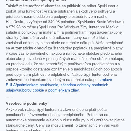
Taktiež máte možnosť okamžite sa prihlásiť na odber SpyHunter a
získať plnú funkčnosť vrátane odstránenia škodlivého softvéru a
prístupu k nášmu oddeleniu podpory prostredníctvom nášho
HelpDesku, zvyčajne od
$49.98
polročne (SpyHunter Basic Windows)
a
$79.98
polročne (SpyHunter Pro Windows/SpyHunter pre Mac) v
súlade s ponukovými materiálmi a podmienkami registrácie/nákupnej
stránky (ktoré sú tu zahrnuté odkazom; ceny sa môžu líšiť v
závislosti od krajiny alebo akcie na stránke nákupu). Vaše predplatné
sa
automaticky obnoví
za štandardný poplatok za predplatné platný
v čase vášho pôvodného nákupu a na rovnaké obdobie predplatného
alebo ako je uvedené v propagačných materiáloch/na stránke nákupu,
za predpokladu, že ste nepretržitým používateľom predplatného a v
prípade ktorého dostanete oznámenie o nadchádzajúcich poplatkoch
pred uplynutím platnosti predplatného. Nákup SpyHunter podlieha
zmluvným podmienkam uvedeným na stránke nákupu,
zmluve
EULA/podmienkam používania
,
zásadám ochrany osobných
údajov/súborov cookie
a
podmienkam zliav
.
------
Všeobecné podmienky
Akýkoľvek nákup SpyHunteru za zľavnenú cenu platí počas
ponúkaného zľavneného obdobia predplatného. Potom sa na
automatické obnovenie a/alebo budúce nákupy budú vzťahovať platné
štandardné ceny. Ceny sa môžu zmeniť, o zmenách cien vás však
budeme vopred informovať.