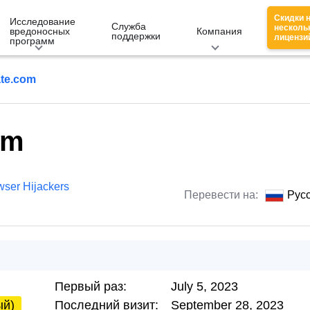
Скидки 
Исследование
Служба
несколь
вредоносных
Компания
поддержки
лицензи
программ
ate.com
om
wser Hijackers
Перевести на:
Рус
Первый раз:
July 5, 2023
ый)
Последний визит:
September 28, 2023