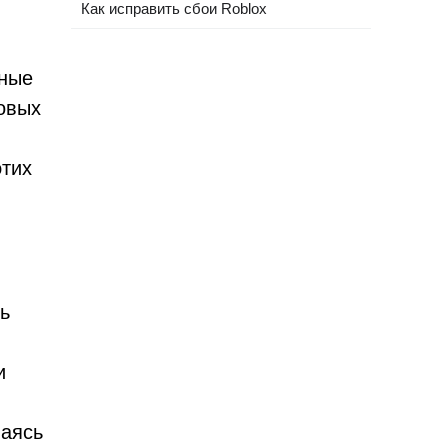
Как исправить сбои Roblox
нные
овых
этих
ь
и
ваясь