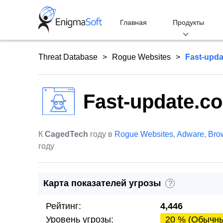
Skip
to
Главная
Продукты
content
Threat Database
Rogue Websites
Fast-upd
Fast-update.c
К
CagedTech
году в
Rogue Websites
,
Adware
,
Bro
году
Карта показателей угрозы
?
Рейтинг:
4,446
Уровень угрозы:
20 % (Обычн