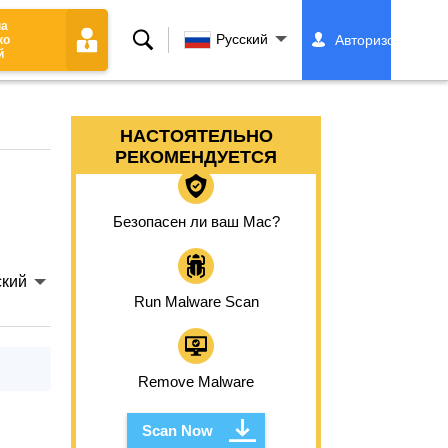
на
Поиск
Русский
Авторизоваться
ко
й
НАСТОЯТЕЛЬНО
РЕКОМЕНДУЕТСЯ
Безопасен ли ваш Mac?
ский
Run Malware Scan
Remove Malware
Scan Now