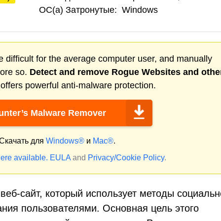
ОС(а) Затронутые:
Windows
 difficult for the average computer user, and manually
more so.
Detect and remove
Rogue Websites
and othe
ffers powerful anti-malware protection.
nter’s Malware Remover
Скачать для
Windows®
и
Mac®
.
ere available.
EULA
and
Privacy/Cookie Policy
.
веб-сайт, который использует методы социальн
ния пользователями. Основная цель этого