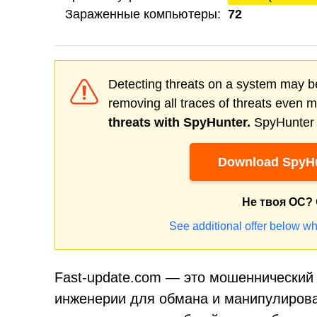
Зараженные компьютеры:
72
Detecting threats on a system may be
removing all traces of threats even 
threats with SpyHunter.
SpyHunter o
Download SpyHu
Не твоя ОС?
See additional offer below wh
Fast-update.com — это мошеннический 
инженерии для обмана и манипулирова