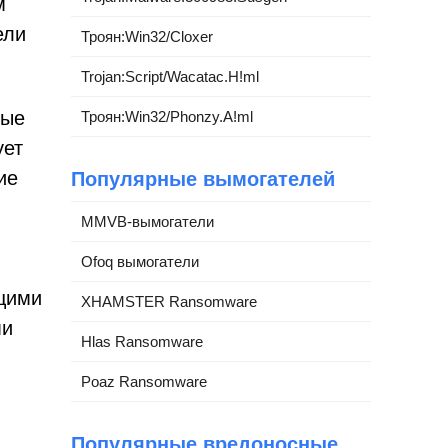
м
ели
Троян:Win32/Cloxer
Trojan:Script/Wacatac.H!ml
ные
Троян:Win32/Phonzy.A!ml
ует
ие
Популярные вымогателей
MMVB-вымогатели
Ofoq вымогатели
щими
XHAMSTER Ransomware
ми
Hlas Ransomware
Poaz Ransomware
Популярные вредоносные