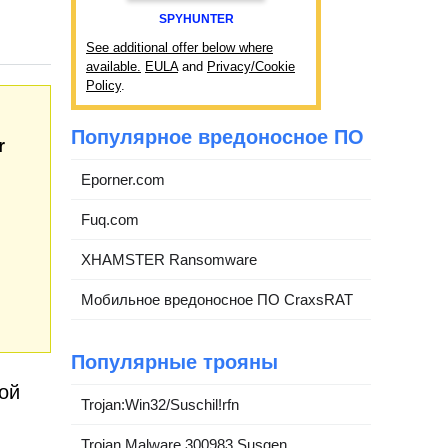
SPYHUNTER
See additional offer below where
available.
EULA
and
Privacy/Cookie
Policy
.
Популярное вредоносное ПО
r
Eporner.com
Fuq.com
XHAMSTER Ransomware
Мобильное вредоносное ПО CraxsRAT
Популярные трояны
ой
Trojan:Win32/Suschil!rfn
Trojan.Malware.300983.Susgen