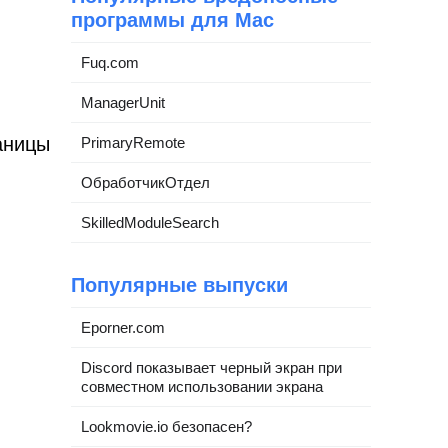
программы для Mac
Fuq.com
ManagerUnit
аницы
PrimaryRemote
ОбработчикОтдел
SkilledModuleSearch
Популярные выпуски
Eporner.com
Discord показывает черный экран при
совместном использовании экрана
Lookmovie.io безопасен?