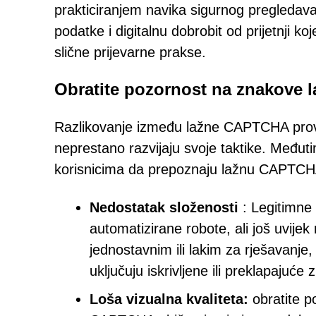
prakticiranjem navika sigurnog pregledavan
podatke i digitalnu dobrobit od prijetnji ko
slične prijevarne prakse.
Obratite pozornost na znakove 
Razlikovanje između lažne CAPTCHA provje
neprestano razvijaju svoje taktike. Međuti
korisnicima da prepoznaju lažnu CAPTCHA
Nedostatak složenosti
: Legitimne
automatizirane robote, ali još uvije
jednostavnim ili lakim za rješavanj
uključuju iskrivljene ili preklapajuće
Loša vizualna kvaliteta:
obratite p