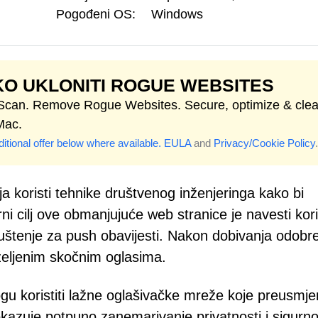
Pogođeni OS:
Windows
O UKLONITI ROGUE WEBSITES
 Scan. Remove Rogue Websites. Secure, optimize & cle
Mac.
itional offer below where available.
EULA
and
Privacy/Cookie Policy
.
a koristi tehnike društvenog inženjeringa kako bi
rni cilj ove obmanjujuće web stranice je navesti kor
uštenje za push obavijesti. Nakon dobivanja odobre
eželjenim skočnim oglasima.
gu koristiti lažne oglašivačke mreže koje preusmje
azuje potpuno zanemarivanje privatnosti i sigurno