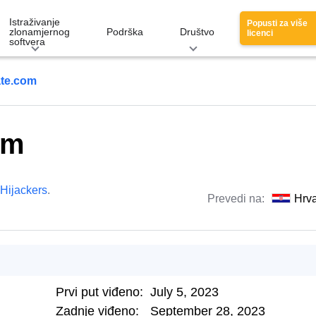
Istraživanje
Popusti za više
zlonamjernog
Podrška
Društvo
licenci
softvera
ate.com
om
Hijackers
.
Prevedi na:
Hrva
Prvi put viđeno:
July 5, 2023
Zadnje viđeno:
September 28, 2023