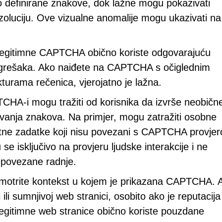
definirane znakove, dok lažne mogu pokazivati
rezoluciju. Ove vizualne anomalije mogu ukazivati na
egitimne CAPTCHA obično koriste odgovarajuću
pogrešaka. Ako naiđete na CAPTCHA s očiglednim
turama rečenica, vjerojatno je lažna.
CHA-i mogu tražiti od korisnika da izvrše neobičn
vanja znakova. Na primjer, mogu zatražiti osobne
datne zadatke koji nisu povezani s CAPTCHA provje
isključivo na provjeru ljudske interakcije i ne
 nepovezane radnje.
motrite kontekst u kojem je prikazana CAPTCHA. 
 sumnjivoj web stranici, osobito ako je reputacija
 Legitimne web stranice obično koriste pouzdane