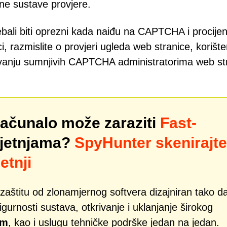
rne sustave provjere.
rebali biti oprezni kada naiđu na CAPTCHA i procijeni
, razmislite o provjeri ugleda web stranice, korište
jivanju sumnjivih CAPTCHA administratorima web st
računalo može zaraziti
Fast-
ijetnjama?
SpyHunter skenirajte
etnji
zaštitu od zlonamjernog softvera dizajniran tako d
gurnosti sustava, otkrivanje i uklanjanje širokog
om
, kao i uslugu tehničke podrške jedan na jedan.