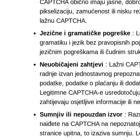
CAPTCHA obično imaju jasne, dobro 
pikselizaciju, zamućenost ili nisku 
lažnu CAPTCHA.
Jezične i gramatičke pogreške
: L
gramatiku i jezik bez pravopisnih 
jezičnim pogreškama ili čudnim struk
Neuobičajeni zahtjevi
: Lažni CAPT
radnje izvan jednostavnog prepozna
podatke, podatke o plaćanju ili do
Legitimne CAPTCHA-e usredotočuju se 
zahtijevaju osjetljive informacije ili
Sumnjiv ili nepouzdan izvor
: Raz
naiđete na CAPTCHA na nepoznatoj ili
stranice upitna, to izaziva sumnju.