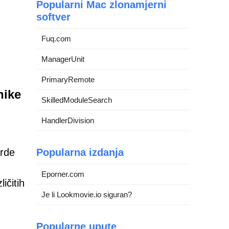
Popularni Mac zlonamjerni
softver
Fuq.com
ManagerUnit
PrimaryRemote
nike
SkilledModuleSearch
HandlerDivision
vrde
Popularna izdanja
Eporner.com
ičitih
Je li Lookmovie.io siguran?
Popularne upute