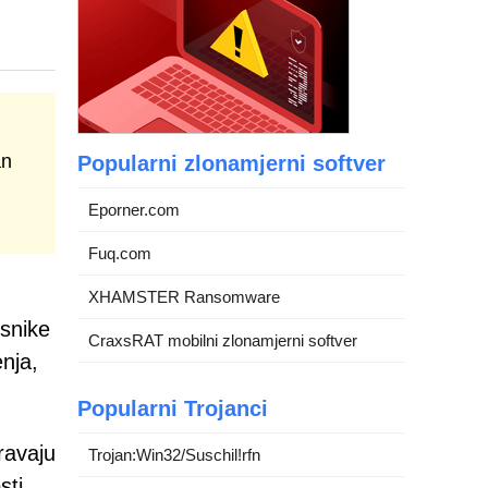
an
Popularni zlonamjerni softver
Eporner.com
Fuq.com
XHAMSTER Ransomware
isnike
CraxsRAT mobilni zlonamjerni softver
nja,
Popularni Trojanci
ravaju
Trojan:Win32/Suschil!rfn
sti