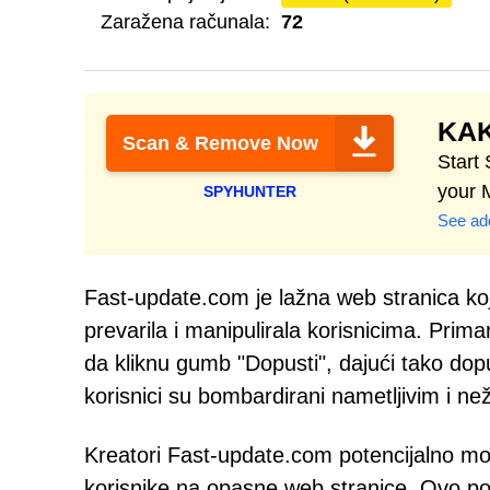
Zaražena računala:
72
KAK
Scan & Remove Now
Start
your 
SPYHUNTER
See add
Fast-update.com je lažna web stranica koj
prevarila i manipulirala korisnicima. Prima
da kliknu gumb "Dopusti", dajući tako dop
korisnici su bombardirani nametljivim i n
Kreatori Fast-update.com potencijalno mo
korisnike na opasne web stranice. Ovo pok