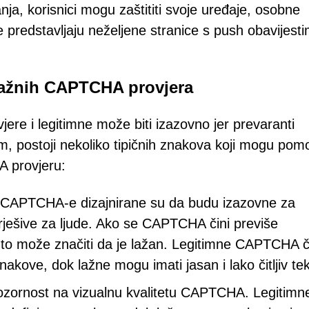
ja, korisnici mogu zaštititi svoje uređaje, osobne
je predstavljaju neželjene stranice s push obavijesti
lažnih CAPTCHA provjera
re i legitimne može biti izazovno jer prevaranti
m, postoji nekoliko tipičnih znakova koji mogu pom
 provjeru:
 CAPTCHA-e dizajnirane su da budu izazovne za
k rješive za ljude. Ako se CAPTCHA čini previše
e, to može značiti da je lažan. Legitimne CAPTCHA 
 znakove, dok lažne mogu imati jasan i lako čitljiv tek
ozornost na vizualnu kvalitetu CAPTCHA. Legitimn