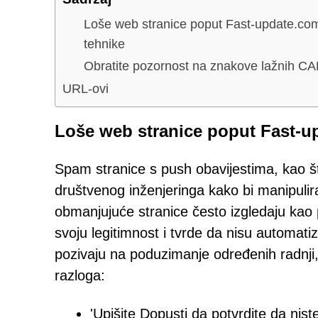
Loše web stranice poput Fast-update.com 
tehnike
Obratite pozornost na znakove lažnih C
URL-ovi
Loše web stranice poput Fast-up
Spam stranice s push obavijestima, kao št
društvenog inženjeringa kako bi manipulira
obmanjujuće stranice često izgledaju kao 
svoju legitimnost i tvrde da nisu automatiz
pozivaju na poduzimanje određenih radnji, 
razloga:
'Upišite Dopusti da potvrdite da niste