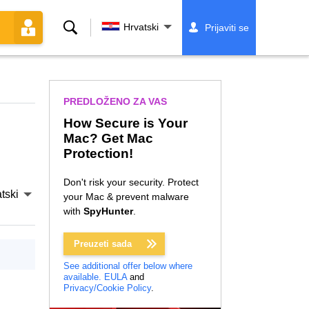
Traži
Hrvatski
Prijaviti se
PREDLOŽENO ZA VAS
How Secure is Your
Mac? Get Mac
Protection!
Don't risk your security. Protect
tski
your Mac & prevent malware
with
SpyHunter
.
Preuzeti sada
See additional offer below where
available.
EULA
and
Privacy/Cookie Policy
.