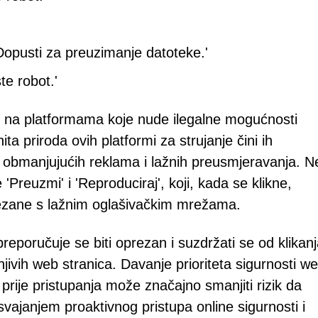
Dopusti za preuzimanje datoteke.'
te robot.'
e na platformama koje nude ilegalne mogućnosti
ita priroda ovih platformi za strujanje čini ih
o obmanjujućih reklama i lažnih preusmjeravanja. N
'Preuzmi' i 'Reproduciraj', koji, kada se klikne,
vezane s lažnim oglašivačkim mrežama.
 preporučuje se biti oprezan i suzdržati se od klikan
ivih web stranica. Davanje prioriteta sigurnosti w
prije pristupanja može značajno smanjiti rizik da
svajanjem proaktivnog pristupa online sigurnosti i