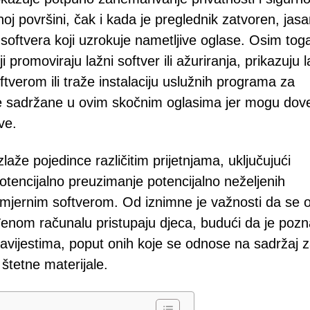
noj površini, čak i kada je preglednik zatvoren, jasa
 softvera koji uzrokuje nametljive oglase. Osim tog
 promoviraju lažni softver ili ažuriranja, prikazuju 
tverom ili traže instalaciju uslužnih programa za
ice sadržane u ovim skočnim oglasima jer mogu dove
ve.
zlaže pojedince različitim prijetnjama, uključujući
otencijalno preuzimanje potencijalno neželjenih
amjernim softverom. Od iznimne je važnosti da se o
enom računalu pristupaju djeca, budući da je pozn
avijestima, poput onih koje se odnose na sadržaj 
 štetne materijale.