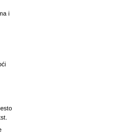
ma i
oći
često
st.
e