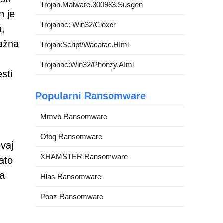
Trojan.Malware.300983.Susgen
n je
Trojanac: Win32/Cloxer
a,
lažna
Trojan:Script/Wacatac.H!ml
Trojanac:Win32/Phonzy.A!ml
sti
Popularni Ransomware
Mmvb Ransomware
Ofoq Ransomware
vaj
XHAMSTER Ransomware
ato
za
Hlas Ransomware
Poaz Ransomware