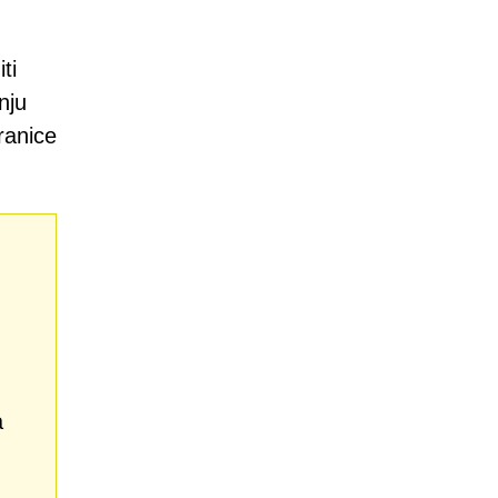
ti
nju
ranice
a