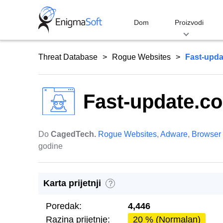
Skip
to
Dom
Proizvodi
content
Threat Database
Rogue Websites
Fast-upd
Fast-update.c
Do
CagedTech.
Rogue Websites
,
Adware
,
Browser 
godine
Karta prijetnji
?
Poredak:
4,446
Razina prijetnje:
20 % (Normalan)