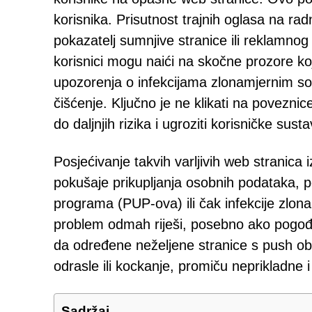
korisnika. Prisutnost trajnih oglasa na rad
pokazatelj sumnjive stranice ili reklamnog
korisnici mogu naići na skočne prozore koji
upozorenja o infekcijama zlonamjernim sof
čišćenje. Ključno je ne klikati na povezn
do daljnjih rizika i ugroziti korisničke susta
Posjećivanje takvih varljivih web stranica i
pokušaje prikupljanja osobnih podataka, p
programa (PUP-ova) ili čak infekcije zlon
problem odmah riješi, posebno ako pogođ
da određene neželjene stranice s push ob
odrasle ili kockanje, promiču neprikladne i
Sadržaj