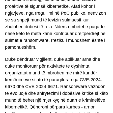
proaktive të sigurisë kibernetike. Afati kohor i
ngjarjeve, nga rregullimi në PoC publike, nënvizon
se sa shpejt mund të lëvizin sulmuesit kur
zbulohen dobësi të reja. Ndërsa mbetet e paqartë
nëse këto të meta kanë kontribuar drejtpërdrejt në
sulmet e ransomware, rreziku i mundshëm është i
pamohueshëm.
Duke qëndruar vigjilent, duke aplikuar arna dhe
duke monitoruar për aktivitete të dyshimta,
organizatat mund të mbrohen më mirë kundër
kërcënimeve si ato të paraqitura nga CVE-2024-
6670 dhe CVE-2024-6671. Ransomware vazhdon
të evoluojë dhe shfrytëzimi i dobësive kritike si këto
mund të bëhet një mjet kyç në duart e kriminelëve
kibernetikë. Qëndroni përpara kurbës - arnoni