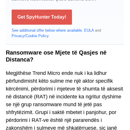
Get SpyHunter Today!
See additional offer below where available.
EULA
and
Privacy/Cookie Policy
.
Ransomware ose Mjete të Qasjes në
Distanca?
Megjithëse Trend Micro ende nuk i ka lidhur
përfundimisht këto sulme me një aktor specifik
kërcënimi, përdorimi i mjeteve të shumta të aksesit
në distancë (RAT) në incidente ka ngritur dyshime
se një grup ransomware mund të jetë pas
shfrytëzimit. Grupi i saktë mbetet i panjohur, por
përdorimi i RAT-ve është një pararendës i
zakonshëm i sulmeve më shkatërruese, siç janë