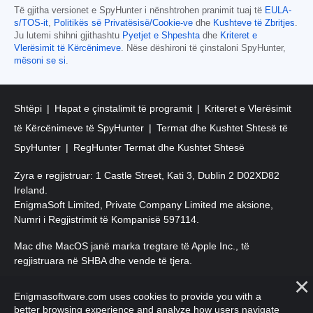
Të gjitha versionet e SpyHunter i nënshtrohen pranimit tuaj të
EULA-
s/TOS-it
,
Politikës së Privatësisë/Cookie-ve
dhe
Kushteve të Zbritjes
.
Ju lutemi shihni gjithashtu
Pyetjet e Shpeshta
dhe
Kriteret e
Vlerësimit të Kërcënimeve
. Nëse dëshironi të çinstaloni SpyHunter,
mësoni se si
.
Shtëpi
Hapat e çinstalimit të programit
Kriteret e Vlerësimit
të Kërcënimeve të SpyHunter
Termat dhe Kushtet Shtesë të
SpyHunter
RegHunter Termat dhe Kushtet Shtesë
Zyra e regjistruar: 1 Castle Street, Kati 3, Dublin 2 D02XD82
Ireland.
EnigmaSoft Limited, Private Company Limited me aksione,
Numri i Regjistrimit të Kompanisë 597114.
Mac dhe MacOS janë marka tregtare të Apple Inc., të
regjistruara në SHBA dhe vende të tjera.
E drejta e autorit 2016-2026. EnigmaSoft Ltd. Të gjitha të drejtat
Enigmasoftware.com uses cookies to provide you with a
e rezervuara.
better browsing experience and analyze how users navigate