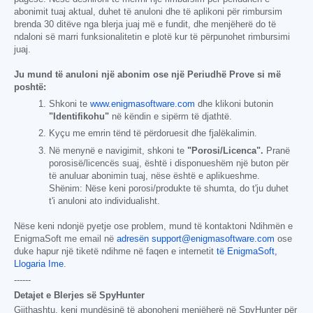
abonimit tuaj aktual, duhet të anuloni dhe të aplikoni për rimbursim
brenda 30 ditëve nga blerja juaj më e fundit, dhe menjëherë do të
ndaloni së marri funksionalitetin e plotë kur të përpunohet rimbursimi
juaj.
Ju mund të anuloni një abonim ose një Periudhë Prove si më
poshtë:
Shkoni te
www.enigmasoftware.com
dhe klikoni butonin
"Identifikohu"
në këndin e sipërm të djathtë.
Kyçu me emrin tënd të përdoruesit dhe fjalëkalimin.
Në menynë e navigimit, shkoni te
"Porosi/Licenca".
Pranë
porosisë/licencës suaj, është i disponueshëm një buton për
të anuluar abonimin tuaj, nëse është e aplikueshme.
Shënim: Nëse keni porosi/produkte të shumta, do t'ju duhet
t'i anuloni ato individualisht.
Nëse keni ndonjë pyetje ose problem, mund të kontaktoni Ndihmën e
EnigmaSoft me email në
adresën support@enigmasoftware.com
ose
duke hapur një tiketë ndihme në faqen e internetit
të EnigmaSoft,
Llogaria Ime
.
------
Detajet e Blerjes së SpyHunter
Gjithashtu, keni mundësinë të abonoheni menjëherë në SpyHunter për