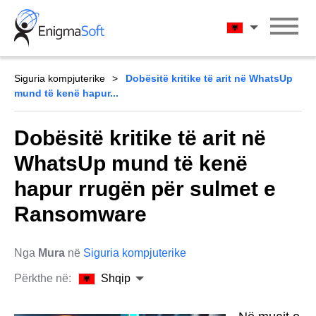
Skip
to
Shqip
content
Siguria kompjuterike
Dobësitë kritike të arit në WhatsUp
mund të kenë hapur...
Dobësitë kritike të arit në
WhatsUp mund të kenë
hapur rrugën për sulmet e
Ransomware
Nga
Mura
në
Siguria kompjuterike
Përkthe në:
Shqip