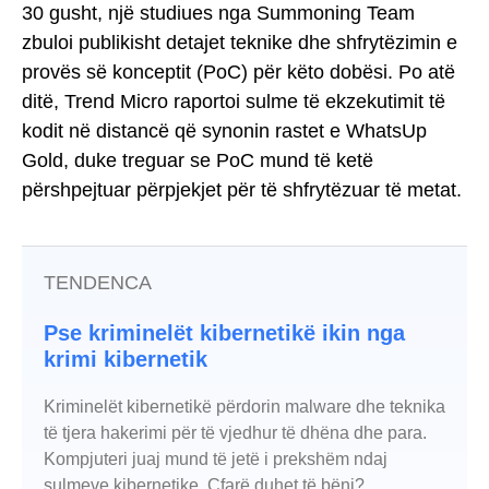
30 gusht, një studiues nga Summoning Team
zbuloi publikisht detajet teknike dhe shfrytëzimin e
provës së konceptit (PoC) për këto dobësi. Po atë
ditë, Trend Micro raportoi sulme të ekzekutimit të
kodit në distancë që synonin rastet e WhatsUp
Gold, duke treguar se PoC mund të ketë
përshpejtuar përpjekjet për të shfrytëzuar të metat.
TENDENCA
Pse kriminelët kibernetikë ikin nga
krimi kibernetik
Kriminelët kibernetikë përdorin malware dhe teknika
të tjera hakerimi për të vjedhur të dhëna dhe para.
Kompjuteri juaj mund të jetë i prekshëm ndaj
sulmeve kibernetike. Çfarë duhet të bëni?