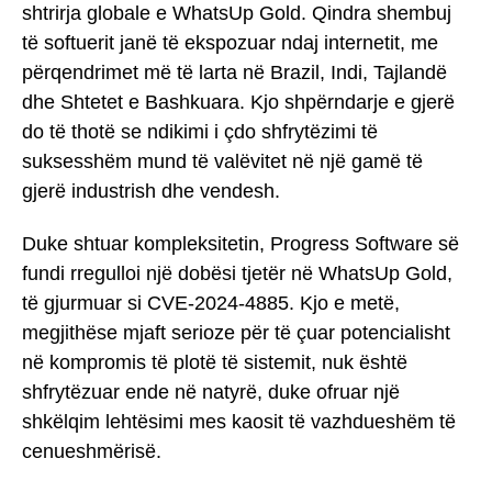
shtrirja globale e WhatsUp Gold. Qindra shembuj
të softuerit janë të ekspozuar ndaj internetit, me
përqendrimet më të larta në Brazil, Indi, Tajlandë
dhe Shtetet e Bashkuara. Kjo shpërndarje e gjerë
do të thotë se ndikimi i çdo shfrytëzimi të
suksesshëm mund të valëvitet në një gamë të
gjerë industrish dhe vendesh.
Duke shtuar kompleksitetin, Progress Software së
fundi rregulloi një dobësi tjetër në WhatsUp Gold,
të gjurmuar si CVE-2024-4885. Kjo e metë,
megjithëse mjaft serioze për të çuar potencialisht
në kompromis të plotë të sistemit, nuk është
shfrytëzuar ende në natyrë, duke ofruar një
shkëlqim lehtësimi mes kaosit të vazhdueshëm të
cenueshmërisë.