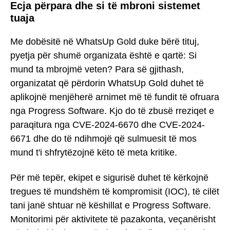
Ecja përpara dhe si të mbroni sistemet
tuaja
Me dobësitë në WhatsUp Gold duke bërë tituj,
pyetja për shumë organizata është e qartë: Si
mund ta mbrojmë veten? Para së gjithash,
organizatat që përdorin WhatsUp Gold duhet të
aplikojnë menjëherë arnimet më të fundit të ofruara
nga Progress Software. Kjo do të zbusë rreziqet e
paraqitura nga CVE-2024-6670 dhe CVE-2024-
6671 dhe do të ndihmojë që sulmuesit të mos
mund t'i shfrytëzojnë këto të meta kritike.
Për më tepër, ekipet e sigurisë duhet të kërkojnë
tregues të mundshëm të kompromisit (IOC), të cilët
tani janë shtuar në këshillat e Progress Software.
Monitorimi për aktivitete të pazakonta, veçanërisht