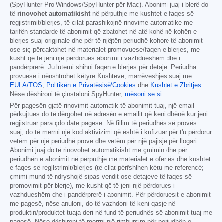
(SpyHunter Pro Windows/SpyHunter për Mac). Abonimi juaj i blerë do
të
rinovohet automatikisht
në përputhje me kushtet e faqes së
regjistrimit/blerjes, të cilat parashikojnë rinovime automatike me
tarifën standarde të abonimit që zbatohet në atë kohë në kohën e
blerjes suaj origjinale dhe për të njëjtën periudhë kohore të abonimit
ose siç përcaktohet në materialet promovuese/faqen e blerjes, me
kusht që të jeni një përdorues abonimi i vazhdueshëm dhe i
pandërprerë. Ju lutemi shihni faqen e blerjes për detaje. Periudha
provuese i nënshtrohet këtyre Kushteve, marrëveshjes suaj me
EULA/TOS
,
Politikën e Privatësisë/Cookies
dhe
Kushtet e Zbritjes
.
Nëse dëshironi të çinstaloni SpyHunter,
mësoni se si
.
Për pagesën gjatë rinovimit automatik të abonimit tuaj, një email
përkujtues do të dërgohet në adresën e emailit që keni dhënë kur jeni
regjistruar para çdo date pagese. Në fillim të periudhës së provës
suaj, do të merrni një kod aktivizimi që është i kufizuar për t'u përdorur
vetëm për një periudhë prove dhe vetëm për një pajisje për llogari.
Abonimi juaj do të rinovohet automatikisht me çmimin dhe për
periudhën e abonimit në përputhje me materialet e ofertës dhe kushtet
e faqes së regjistrimit/blerjes (të cilat përfshihen këtu me referencë;
çmimi mund të ndryshojë sipas vendit ose detajeve të faqes së
promovimit për blerje), me kusht që të jeni një përdorues i
vazhdueshëm dhe i pandërprerë i abonimit. Për përdoruesit e abonimit
me pagesë, nëse anuloni, do të vazhdoni të keni qasje në
produktin/produktet tuaja deri në fund të periudhës së abonimit tuaj me
pagesë. Nëse dëshironi të merrni një rimbursim për periudhën e