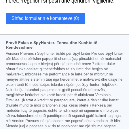
herët, rregulloni shpesh dhe qëndroni vigjilentë.
Shfaq formularin e komenteve (0)
Provë Falas e SpyHunter: Terma dhe Kushte të
Rëndësishme
Versioni Provues i SpyHunter është për SpyHunter Pro ose SpyHunter
për Mac dhe përfshin pajisje të shumta (siç përcaktohet në materialet
promovuese/faqen e blerjes) për një periudhë prove 7-ditore, duke
ofruar funksionalitet gjithëpërfshirës të zbulimit dhe heqjes së
malware-it, mbrojtëse me performancë të lartë për të mbrojtur në
mënyrë aktive sistemin tuaj nga kërcënimet e malware-it dhe qasje në
ekipin tonë të mbështetjes teknike nëpërmjet SpyHunter HelpDesk.
Nuk do t'ju faturohet paraprakisht gjatë periudhës së provës,
megjithëse kërkohet një kartë krediti për të aktivizuar Versionin
Provues. (Kartat e kreditit të parapaguara, kartat e debitit dhe kartat
dhuratë mund të mos pranohen sipas kësaj oferte.) Kërkesa për
metodën tuaj të pagesës është të ndihmojë në sigurimin e mbrojtjes
së vazhdueshme dhe të pandërprerë të sigurisë gjatë kalimit tuaj nga
një Version Provues në një abonim me pagesë nëse vendosni të blini.
Metoda juaj e pagesës nuk do të ngarkohet me një shumë pagese