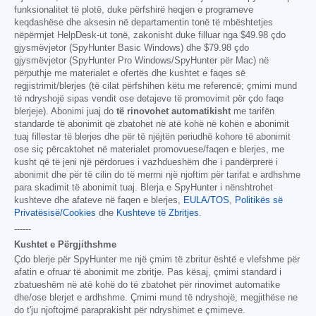
funksionalitet të plotë, duke përfshirë heqjen e programeve
keqdashëse dhe aksesin në departamentin tonë të mbështetjes
nëpërmjet HelpDesk-ut tonë, zakonisht duke filluar nga
$49.98
çdo
gjysmëvjetor (SpyHunter Basic Windows) dhe
$79.98
çdo
gjysmëvjetor (SpyHunter Pro Windows/SpyHunter për Mac) në
përputhje me materialet e ofertës dhe kushtet e faqes së
regjistrimit/blerjes (të cilat përfshihen këtu me referencë; çmimi mund
të ndryshojë sipas vendit ose detajeve të promovimit për çdo faqe
blerjeje). Abonimi juaj do
të rinovohet automatikisht
me tarifën
standarde të abonimit që zbatohet në atë kohë në kohën e abonimit
tuaj fillestar të blerjes dhe për të njëjtën periudhë kohore të abonimit
ose siç përcaktohet në materialet promovuese/faqen e blerjes, me
kusht që të jeni një përdorues i vazhdueshëm dhe i pandërprerë i
abonimit dhe për të cilin do të merrni një njoftim për tarifat e ardhshme
para skadimit të abonimit tuaj. Blerja e SpyHunter i nënshtrohet
kushteve dhe afateve në faqen e blerjes,
EULA/TOS
,
Politikës së
Privatësisë/Cookies
dhe
Kushteve të Zbritjes
.
------
Kushtet e Përgjithshme
Çdo blerje për SpyHunter me një çmim të zbritur është e vlefshme për
afatin e ofruar të abonimit me zbritje. Pas kësaj, çmimi standard i
zbatueshëm në atë kohë do të zbatohet për rinovimet automatike
dhe/ose blerjet e ardhshme. Çmimi mund të ndryshojë, megjithëse ne
do t'ju njoftojmë paraprakisht për ndryshimet e çmimeve.