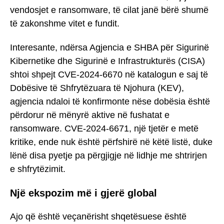
vendosjet e ransomware, të cilat janë bërë shumë
të zakonshme vitet e fundit.
Interesante, ndërsa Agjencia e SHBA për Sigurinë
Kibernetike dhe Sigurinë e Infrastrukturës (CISA)
shtoi shpejt CVE-2024-6670 në katalogun e saj të
Dobësive të Shfrytëzuara të Njohura (KEV),
agjencia ndaloi të konfirmonte nëse dobësia është
përdorur në mënyrë aktive në fushatat e
ransomware. CVE-2024-6671, një tjetër e metë
kritike, ende nuk është përfshirë në këtë listë, duke
lënë disa pyetje pa përgjigje në lidhje me shtrirjen
e shfrytëzimit.
Një ekspozim më i gjerë global
Ajo që është veçanërisht shqetësuese është