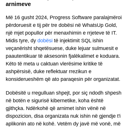
arnimeve
Më 16 gusht 2024, Progress Software paralajmëroi
përdoruesit e tij për tre dobësi në WhatsUp Gold,
një mjet popullor për menaxhimin e rrjeteve të IT.
Midis tyre, dy
dobësi
të injektimit SQL ishin
veçanërisht shqetësuese, duke lejuar sulmuesit e
paautentikuar të aksesonin fjalëkalimet e koduara.
Këto të meta u caktuan vlerësime kritike të
ashpërsisë, duke reflektuar rrezikun e
konsiderueshëm që ato paraqesin për organizatat.
Dobësitë u rregulluan shpejt, por siç ndodh shpesh
në botën e sigurisë kibernetike, koha është
gjithçka. Ndërkohë që arnimet ishin vënë në
dispozicion, disa organizata nuk ishin në gjendje t'i
aplikonin ato në kohë. Vetëm dy javë më vonë, më