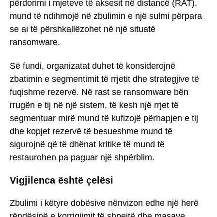
përdorimi i mjeteve të aksesit në distancë (RAT),
mund të ndihmojë në zbulimin e një sulmi përpara
se ai të përshkallëzohet në një situatë
ransomware.
Së fundi, organizatat duhet të konsiderojnë
zbatimin e segmentimit të rrjetit dhe strategjive të
fuqishme rezervë. Në rast se ransomware bën
rrugën e tij në një sistem, të kesh një rrjet të
segmentuar mirë mund të kufizojë përhapjen e tij
dhe kopjet rezervë të besueshme mund të
sigurojnë që të dhënat kritike të mund të
restaurohen pa paguar një shpërblim.
Vigjilenca është çelësi
Zbulimi i këtyre dobësive nënvizon edhe një herë
rëndësinë e korrigjimit të shpejtë dhe masave