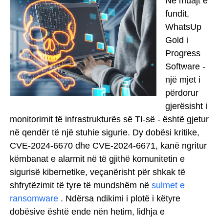
Në muajt e
fundit,
WhatsUp
Gold i
Progress
Software -
një mjet i
përdorur
gjerësisht i
monitorimit të infrastrukturës së TI-së - është gjetur
në qendër të një stuhie sigurie. Dy dobësi kritike,
CVE-2024-6670 dhe CVE-2024-6671, kanë ngritur
këmbanat e alarmit në të gjithë komunitetin e
sigurisë kibernetike, veçanërisht për shkak të
shfrytëzimit të tyre të mundshëm në
sulmet e
ransomware
. Ndërsa ndikimi i plotë i këtyre
dobësive është ende nën hetim, lidhja e