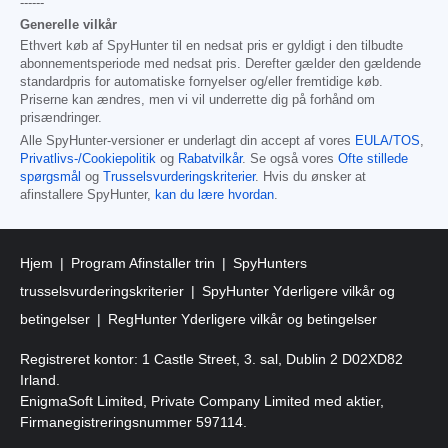
------
Generelle vilkår
Ethvert køb af SpyHunter til en nedsat pris er gyldigt i den tilbudte
abonnementsperiode med nedsat pris. Derefter gælder den gældende
standardpris for automatiske fornyelser og/eller fremtidige køb.
Priserne kan ændres, men vi vil underrette dig på forhånd om
prisændringer.
Alle SpyHunter-versioner er underlagt din accept af vores
EULA/TOS
,
Privatlivs-/Cookiepolitik
og
Rabatvilkår
. Se også vores
Ofte stillede
spørgsmål
og
Trusselsvurderingskriterier
. Hvis du ønsker at
afinstallere SpyHunter,
kan du lære hvordan
.
Hjem
Program Afinstaller trin
SpyHunters
trusselsvurderingskriterier
SpyHunter Yderligere vilkår og
betingelser
RegHunter Yderligere vilkår og betingelser
Registreret kontor: 1 Castle Street, 3. sal, Dublin 2 D02XD82
Irland.
EnigmaSoft Limited, Private Company Limited med aktier,
Firmanegistreringsnummer 597114.