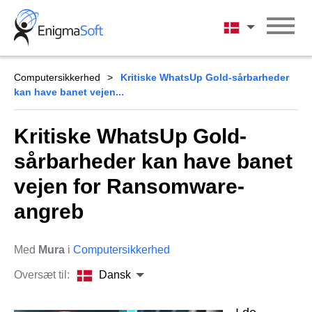
Skip
to
Dansk
content
Computersikkerhed
Kritiske WhatsUp Gold-sårbarheder
kan have banet vejen...
Kritiske WhatsUp Gold-
sårbarheder kan have banet
vejen for Ransomware-
angreb
Med
Mura
i
Computersikkerhed
Oversæt til:
Dansk