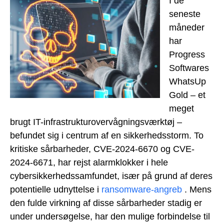
I de
seneste
måneder
har
Progress
Softwares
WhatsUp
Gold – et
meget
brugt IT-infrastrukturovervågningsværktøj –
befundet sig i centrum af en sikkerhedsstorm. To
kritiske sårbarheder, CVE-2024-6670 og CVE-
2024-6671, har rejst alarmklokker i hele
cybersikkerhedssamfundet, især på grund af deres
potentielle udnyttelse i
ransomware-angreb
. Mens
den fulde virkning af disse sårbarheder stadig er
under undersøgelse, har den mulige forbindelse til