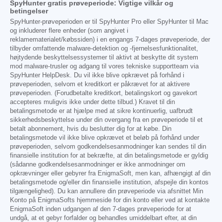
SpyHunter gratis prøveperiode: Vigtige vilkår og
betingelser
SpyHunter-prøveperioden er til SpyHunter Pro eller SpyHunter til Mac
og inkluderer flere enheder (som angivet i
reklamematerialet/købssiden) i en engangs 7-dages prøveperiode, der
tilbyder omfattende malware-detektion og -fjernelsesfunktionalitet,
højtydende beskyttelsessystemer til aktivt at beskytte dit system
mod malware-trusler og adgang til vores tekniske supportteam via
SpyHunter HelpDesk. Du vil ikke blive opkrævet på forhånd i
prøveperioden, selvom et kreditkort er påkrævet for at aktivere
prøveperioden. (Forudbetalte kreditkort, betalingskort og gavekort
accepteres muligvis ikke under dette tilbud.) Kravet til din
betalingsmetode er at hjælpe med at sikre kontinuerlig, uafbrudt
sikkerhedsbeskyttelse under din overgang fra en prøveperiode til et
betalt abonnement, hvis du beslutter dig for at købe. Din
betalingsmetode vil ikke blive opkrævet et beløb på forhånd under
prøveperioden, selvom godkendelsesanmodninger kan sendes til din
finansielle institution for at bekræfte, at din betalingsmetode er gyldig
(sådanne godkendelsesanmodninger er ikke anmodninger om
opkrævninger eller gebyrer fra EnigmaSoft, men kan, afhængigt af din
betalingsmetode og/eller din finansielle institution, afspejle din kontos
tilgængelighed). Du kan annullere din prøveperiode via afsnittet Min
Konto på EnigmaSofts hjemmeside for din konto eller ved at kontakte
EnigmaSoft inden udgangen af den 7-dages prøveperiode for at
undgå, at et gebyr forfalder og behandles umiddelbart efter, at din