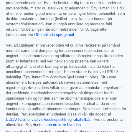
prøveperiode udløber. Hvis du beslutter dig for at annullere under din
prøveperiode, mister du øjeblikkeligt adgangen til SpyHunter. Hvis du
af en eller anden grund mener, at en betaling er blevet behandlet, som
du ikke ønskede at foretage (hvilket f.eks. kan ske baseret på
systemadministration), kan du også annullere og modtage fuld
refusion for betalingen når som helst inden for 30 dage efter
købsdatoen. Se
Ofte stillede spørgsmål
.
Ved afslutningen af prøveperioden vil du blive faktureret på forhånd
med det samme til den pris og for abonnementsperioden, der er
angivet i tilbudsmaterialerne og vilkårene på registrerings-/købssiden
(som er indarbejdet heri ved henvisning; priserne kan variere
afhængigt af land eller kampagne pr. købsside), hvis du ikke har
annulleret abonnementet rettidigt. Prisen starter typisk ved
$79.98
halvårligt (SpyHunter Pro Windows/SpyHunter til Mac). Dit købte
abonnement
fornyes automatisk
i overensstemmelse med
registrerings-/købssidens vilkår, som giver automatiske fornyelser til
det gældende standardabonnementsgebyr på tidspunktet for dit
oprindelige køb og for den samme abonnementsperiode eller som
angivet i kampagnematerialerne/købssiden, forudsat at du er en
kontinuerlig og uafbrudt abonnementsbruger. Se venligst købssiden for
detaljer. Prøveperioden er underlagt disse vilkår, din accept af
EULA/TOS
,
privatlivs-/cookiepolitik
og
rabatvilkår
. Hvis du ønsker at
afinstallere SpyHunter,
kan du lære hvordan
.
Ved betaling af automatisk fornyelse af dit abonnement sendes der en