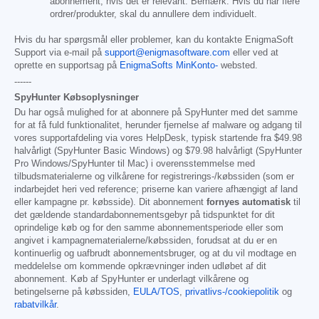
abonnement, hvis det er relevant. Bemærk: Hvis du har flere
ordrer/produkter, skal du annullere dem individuelt.
Hvis du har spørgsmål eller problemer, kan du kontakte EnigmaSoft
Support via e-mail på
support@enigmasoftware.com
eller ved at
oprette en supportsag på
EnigmaSofts MinKonto-
websted.
------
SpyHunter Købsoplysninger
Du har også mulighed for at abonnere på SpyHunter med det samme
for at få fuld funktionalitet, herunder fjernelse af malware og adgang til
vores supportafdeling via vores HelpDesk, typisk startende fra
$49.98
halvårligt (SpyHunter Basic Windows) og
$79.98
halvårligt (SpyHunter
Pro Windows/SpyHunter til Mac) i overensstemmelse med
tilbudsmaterialerne og vilkårene for registrerings-/købssiden (som er
indarbejdet heri ved reference; priserne kan variere afhængigt af land
eller kampagne pr. købsside). Dit abonnement
fornyes automatisk
til
det gældende standardabonnementsgebyr på tidspunktet for dit
oprindelige køb og for den samme abonnementsperiode eller som
angivet i kampagnematerialerne/købssiden, forudsat at du er en
kontinuerlig og uafbrudt abonnementsbruger, og at du vil modtage en
meddelelse om kommende opkrævninger inden udløbet af dit
abonnement. Køb af SpyHunter er underlagt vilkårene og
betingelserne på købssiden,
EULA/TOS
,
privatlivs-/cookiepolitik
og
rabatvilkår
.