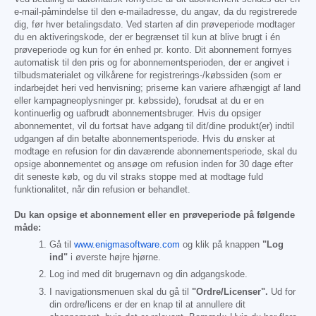
e-mail-påmindelse til den e-mailadresse, du angav, da du registrerede
dig, før hver betalingsdato. Ved starten af din prøveperiode modtager
du en aktiveringskode, der er begrænset til kun at blive brugt i én
prøveperiode og kun for én enhed pr. konto. Dit abonnement fornyes
automatisk til den pris og for abonnementsperioden, der er angivet i
tilbudsmaterialet og vilkårene for registrerings-/købssiden (som er
indarbejdet heri ved henvisning; priserne kan variere afhængigt af land
eller kampagneoplysninger pr. købsside), forudsat at du er en
kontinuerlig og uafbrudt abonnementsbruger. Hvis du opsiger
abonnementet, vil du fortsat have adgang til dit/dine produkt(er) indtil
udgangen af din betalte abonnementsperiode. Hvis du ønsker at
modtage en refusion for din daværende abonnementsperiode, skal du
opsige abonnementet og ansøge om refusion inden for 30 dage efter
dit seneste køb, og du vil straks stoppe med at modtage fuld
funktionalitet, når din refusion er behandlet.
Du kan opsige et abonnement eller en prøveperiode på følgende
måde:
Gå til
www.enigmasoftware.com
og klik på knappen
"Log
ind"
i øverste højre hjørne.
Log ind med dit brugernavn og din adgangskode.
I navigationsmenuen skal du gå til
"Ordre/Licenser".
Ud for
din ordre/licens er der en knap til at annullere dit