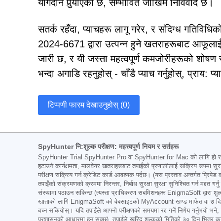
योगदान पुर्‍याएको छ, सम्भावित जोखिम निर्विवाद छ।
सतर्क रहँदा, प्याचहरू लागू गरेर, र संदिग्ध गति
2024-6671 द्वारा उत्पन्न हुने खतराहरूबाट आफूला
जारी छ, र यी जस्ता महत्वपूर्ण कमजोरीहरूको शोष
भन्दा अगाडि रहनुहोस् - चाँडै प्याच गर्नुहोस्, प्राय: प्
टिप्पणी फारम देखाउनुहोस् (0)
SpyHunter नि:शुल्क परीक्षण: महत्त्वपूर्ण नियम र सर्तहरू
SpyHunter Trial SpyHunter Pro वा SpyHunter for Mac को लागि हो र यसमा
हटाउने कार्यक्षमता, मालवेयर खतराहरूबाट तपाईंको प्रणालीलाई सक्रिय रूपमा सुरक
परीक्षण सक्रिय गर्न क्रेडिट कार्ड आवश्यक पर्दछ। (यस प्रस्ताव अन्तर्गत प्रिपेड 
तपाईंको संक्रमणको क्रममा निरन्तर, निर्बाध सुरक्षा सुरक्षा सुनिश्चित गर्न मद्दत ग
संस्थामा पठाउन सकिन्छ (त्यस्ता प्राधिकरण सबमिशनहरू EnigmaSoft द्वारा शुल्क व
खाताको लागि EnigmaSoft को वेबसाइटको MyAccount खण्ड मार्फत वा ७-दिनको परीक्
बच्न सकियोस्। यदि तपाईंले आफ्नो परीक्षणको समयमा रद्द गर्ने निर्णय गर्नुभयो भ
प्रशासनको आधारमा हुन सक्छ), तपाईंले खरिद शुल्कको मितिको ३० दिन भित्र कुनै पनि 