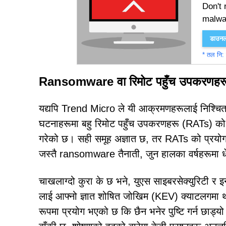
Don't 
malwa
डाउनलो
* तल नि: श
Ransomware वा रिमोट पहुँच उपकरणहर
यद्यपि Trend Micro ले यी आक्रमणहरूलाई निश्चित
घटनाहरूमा बहु रिमोट पहुँच उपकरणहरू (RATs) क
गरेको छ। सही समूह अज्ञात छ, तर RATs को प्रयो
जस्तै ransomware तैनाती, जुन हालका वर्षहरूमा ध
चाखलाग्दो कुरा के छ भने, युएस साइबरसेक्युरिटी र इ
लाई आफ्नो ज्ञात शोषित जोखिम (KEV) क्याटलगमा
रूपमा प्रयोग भएको छ कि छैन भनेर पुष्टि गर्न छाड्