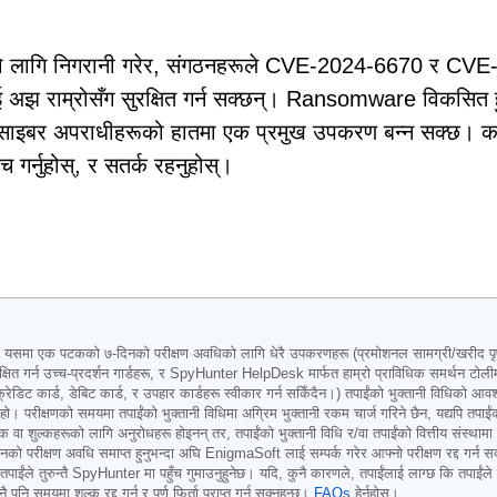
विधिको लागि निगरानी गरेर, संगठनहरूले CVE-2024-6670 र CVE
ई अझ राम्रोसँग सुरक्षित गर्न सक्छन्। Ransomware विकसित 
ण साइबर अपराधीहरूको हातमा एक प्रमुख उपकरण बन्न सक्छ। कर
याच गर्नुहोस्, र सतर्क रहनुहोस्।
 एक पटकको ७-दिनको परीक्षण अवधिको लागि धेरै उपकरणहरू (प्रमोशनल सामग्री/खरीद पृष्ठमा
्षित गर्न उच्च-प्रदर्शन गार्डहरू, र SpyHunter HelpDesk मार्फत हाम्रो प्राविधिक समर्थन टोलीमा
क्रेडिट कार्ड, डेबिट कार्ड, र उपहार कार्डहरू स्वीकार गर्न सकिँदैन।) तपाईंको भुक्तानी विधिको आवश
र्नु हो। परीक्षणको समयमा तपाईंको भुक्तानी विधिमा अग्रिम भुक्तानी रकम चार्ज गरिने छैन, यद्यपि तपा
ा शुल्कहरूको लागि अनुरोधहरू होइनन् तर, तपाईंको भुक्तानी विधि र/वा तपाईंको वित्तीय संस्थामा नि
षण अवधि समाप्त हुनुभन्दा अघि EnigmaSoft लाई सम्पर्क गरेर आफ्नो परीक्षण रद्द गर्न सक्नुहुन्
ने, तपाईंले तुरुन्तै SpyHunter मा पहुँच गुमाउनुहुनेछ। यदि, कुनै कारणले, तपाईंलाई लाग्छ कि तप
समयमा शुल्क रद्द गर्न र पूर्ण फिर्ता प्राप्त गर्न सक्नुहुन्छ।
FAQs
हेर्नुहोस्।