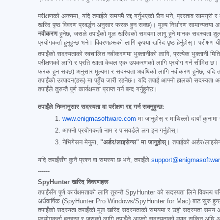
परीक्षणको अन्त्यमा, यदि तपाईंले समयमै रद्द गर्नुभएको छैन भने, प्रस्ताव सामग्री र
खरिद पृष्ठ विवरण प्रवर्द्धन अनुसार फरक हुन सक्छ)। मूल्य निर्धारण सामान्यतया अर
नवीकरण
हुनेछ, जसले तपाईंको मूल खरिदको समयमा लागू हुने मानक सदस्यता शुल्
प्रयोगकर्ता हुनुहुन्छ भने। विवरणहरूको लागि कृपया खरिद पृष्ठ हेर्नुहोस्। परीक्षण
तपाईंको सदस्यताको स्वचालित नवीकरणमा भुक्तानीको लागि, प्रत्येक भुक्तानी मिति 
परीक्षणको लागि र प्रति खाता केवल एक उपकरणको लागि प्रयोग गर्न सीमित छ। तपाईंको
फरक हुन सक्छ) अनुसार मूल्यमा र सदस्यता अवधिको लागि नवीकरण हुनेछ, यदि तपाईं 
तपाईंको उत्पादन(हरू) मा पहुँच जारी रहनेछ। यदि तपाईं आफ्नो हालको सदस्यता अवधिक
तपाईंले तुरुन्तै पूर्ण कार्यक्षमता प्राप्त गर्न बन्द गर्नुहुनेछ।
तपाईंले निम्नानुसार सदस्यता वा परीक्षण रद्द गर्न सक्नुहुन्छ:
www.enigmasoftware.com
मा जानुहोस् र माथिल्लो दायाँ कुनामा
आफ्नो प्रयोगकर्ता नाम र पासवर्डले लग इन गर्नुहोस्।
नेभिगेसन मेनुमा,
"अर्डर/लाइसेन्स" मा जानुहोस्।
तपाईंको अर्डर/लाइसेन्
यदि तपाईंसँग कुनै प्रश्न वा समस्या छ भने, तपाईंले
support@enigmasoftwa
------
SpyHunter खरिद विवरणहरू
तपाईंसँग पूर्ण कार्यक्षमताको लागि तुरुन्तै SpyHunter को सदस्यता लिने विकल्प 
अर्धवार्षिक (SpyHunter Pro Windows/SpyHunter for Mac) बाट सुरु हुन्छ। प्रस्त
तपाईंको सदस्यता तपाईंको मूल खरिद सदस्यताको समयमा र उही सदस्यता समय अवधिक
प्रयोगकर्ता हुनुहुन्छ र जसको लागि तपाईंले आफ्नो सदस्यताको म्याद सकिनु अघि 