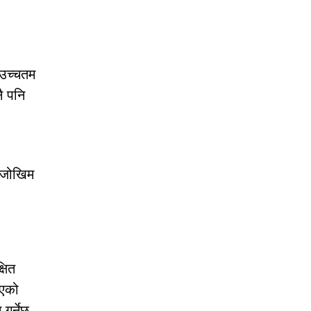
ा उच्चतम
ै पनि
ी जोखिम
षित
िएको
गर्नेछ