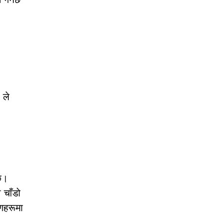
 ले
दछ।
 चाँडो
मणहरूमा