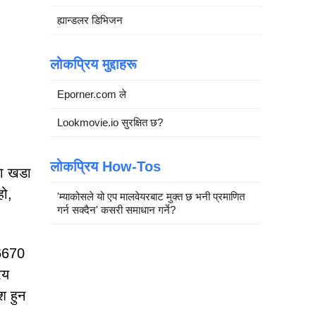
ह्यान्डलर डिभिजन
लोकप्रिय मुद्दाहरू
Eporner.com ले
Lookmovie.io सुरक्षित छ?
लोकप्रिय How-Tos
का खडा
हो,
'म्याकोसले यो एप मालवेयरबाट मुक्त छ भनी प्रमाणित
गर्न सक्दैन' कसरी समाधान गर्ने?
-6670
िय
श हुन