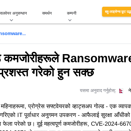
बहु-लाइसेन्स छूट उद्
मालवेयर अनुसन्धान
समर्थन
कम्पनी
Ransomware...
ोल्ड कमजोरीहरूले Ransomwar
्रशस्त गरेको हुन सक्छ
यसमा अनुवाद गर्नुहोस्:
न
 महिनाहरूमा, प्रोग्रेस सफ्टवेयरको व्हाट्सअप गोल्ड - एक व्याप
 गरिएको IT पूर्वाधार अनुगमन उपकरण - आफैलाई सुरक्षा आँधीको
रमा फेला परेको छ। दुई महत्वपूर्ण कमजोरीहरू, CVE-2024-667