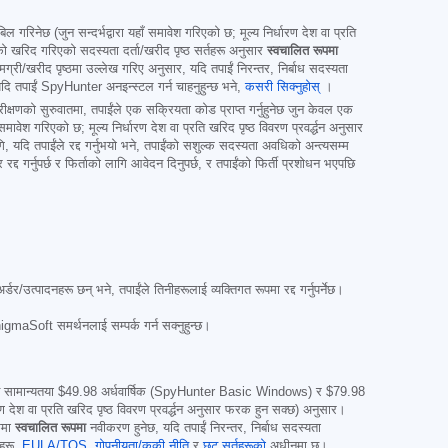
ल गरिनेछ (जुन सन्दर्भद्वारा यहाँ समावेश गरिएको छ; मूल्य निर्धारण देश वा प्रति
रिद गरिएको सदस्यता दर्ता/खरीद पृष्ठ सर्तहरू अनुसार
स्वचालित रूपमा
ी/खरीद पृष्ठमा उल्लेख गरिए अनुसार, यदि तपाईं निरन्तर, निर्बाध सदस्यता
ि तपाईं SpyHunter अनइन्स्टल गर्न चाहनुहुन्छ भने,
कसरी सिक्नुहोस्
।
रीक्षणको सुरुवातमा, तपाईंले एक सक्रियता कोड प्राप्त गर्नुहुनेछ जुन केवल एक
ावेश गरिएको छ; मूल्य निर्धारण देश वा प्रति खरिद पृष्ठ विवरण प्रवर्द्धन अनुसार
 यदि तपाईंले रद्द गर्नुभयो भने, तपाईंको सशुल्क सदस्यता अवधिको अन्त्यसम्म
्द गर्नुपर्छ र फिर्ताको लागि आवेदन दिनुपर्छ, र तपाईंको फिर्ती प्रशोधन भएपछि
/उत्पादनहरू छन् भने, तपाईंले तिनीहरूलाई व्यक्तिगत रूपमा रद्द गर्नुपर्नेछ।
maSoft समर्थनलाई सम्पर्क गर्न सक्नुहुन्छ।
ुन सामान्यतया
$49.98
अर्धवार्षिक (SpyHunter Basic Windows) र
$79.98
ण देश वा प्रति खरिद पृष्ठ विवरण प्रवर्द्धन अनुसार फरक हुन सक्छ) अनुसार।
कमा
स्वचालित रूपमा
नवीकरण हुनेछ, यदि तपाईं निरन्तर, निर्बाध सदस्यता
तहरू,
EULA/TOS
,
गोपनीयता/कुकी नीति
र
छुट सर्तहरूको
अधीनमा छ।