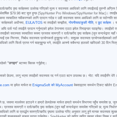
 दर्ता/खरीद पृष्ठ सर्तहरूमा उल्लेख गरिएको मूल्य र सदस्यता अवधिको लागि तपाईंलाई तुरुन्तै अग्रिम बि
्धवार्षिक
$79.98
बाट सुरु हुन्छ (SpyHunter Pro Windows/SpyHunter for Mac)। तपाईंको ख
कमा स्वचालित नवीकरणको लागि प्रदान गर्दछ र उही सदस्यता समय अवधिको लागि वा पदोन्नति सामग्र
 यी सर्तहरूको अधीनमा,
EULA/TOS
मा तपाईंको सम्झौता,
गोपनीयता/कुकी नीति
, र
छुट सर्तहरू
। यद
अघि दर्ता गर्दा तपाईंले प्रदान गर्नुभएको इमेल ठेगानामा एउटा इमेल रिमाइन्डर पठाइनेछ। तपाईंको प
 सदस्यता स्वचालित रूपमा प्रस्ताव सामग्री र दर्ता/खरीद पृष्ठ सर्तहरू (जुन सन्दर्भद्वारा यहाँ सम
एक निरन्तर, निर्बाध सदस्यता प्रयोगकर्ता हुनुहुन्छ भने। सशुल्क सदस्यता प्रयोगकर्ताहरूको लागि,
ो लागि फिर्ता प्राप्त गर्न चाहनुहुन्छ भने, तपाईंले आफ्नो सबैभन्दा हालको खरिदको 30 दिन भित्र रद
 रहेको
"लगइन"
बटनमा क्लिक गर्नुहोस्।
सको छेउमा, लागू भएमा तपाईंको सदस्यता रद्द गर्न एउटा बटन उपलब्ध छ। नोट: यदि तपाईंसँग धेरै अर्डर
re.com
मा इमेल मार्फत वा
EnigmaSoft को MyAccount
वेबसाइटमा समर्थन टिकट खोलेर Enig
पनि छ, जसमा मालवेयर हटाउने र हाम्रो हेल्पडेस्क मार्फत हाम्रो समर्थन विभागमा पहुँच समावेश छ, ज
ाव सामग्री र दर्ता/खरीद पृष्ठ सर्तहरू (जुन यहाँ सन्दर्भद्वारा समावेश गरिएको छ; मूल्य निर्धार
ो लागि वा प्रवर्द्धन सामग्री/खरीद पृष्ठमा उल्लेख गरिए अनुसार लागू हुने मानक सदस्यता शुल्
आगामी शुल्कहरूको सूचना प्राप्त गर्नुहुनेछ। SpyHunter को खरिद खरिद पृष्ठमा रहेका नियम र सर्