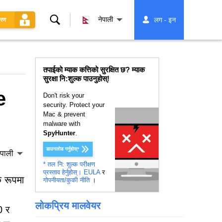
खोज्नुहोस्
नेपाली
लग - इन
धरण
तपाईको म्याक कत्तिको सुरक्षित छ? म्याक
सुरक्षा नि:शुल्क पाउनुहोस्!
e
Don't risk your
security. Protect your
Mac & prevent
malware with
SpyHunter
.
डाउनलोड गर्नुहोस्*
ेपाली
* तल नि: शुल्क परीक्षण
प्रस्ताव हेर्नुहोस्।
EULA
र
क रूपमा
गोपनीयता/कुकी नीति
।
लोकप्रिय मालवेयर
0 र