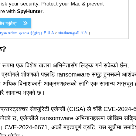
risk your security. Protect your Mac & prevent
re with
SpyHunter
.
ड गर्नुहोस्*
ुल्क परीक्षण प्रस्ताव हेर्नुहोस्।
EULA
र
गोपनीयता/कुकी नीति
।
ू?
 रूपमा एक विशेष खतरा अभिनेतासँग लिङ्क गर्न सकेको छैन,
ो प्रयोगले शोषणको पछाडि ransomware समूह हुनसक्ने आशं
ग अधिक विनाशकारी आक्रमणहरूको लागि एक सामान्य अग्रदूत 
ेरै सामान्य भएको छ।
न्फ्रास्ट्रक्चर सेक्युरिटी एजेन्सी (CISA) ले चाँडै CVE-2024
 थपेको छ, एजेन्सीले ransomware अभियानहरूमा जोखिम सक्र
यो। CVE-2024-6671, अर्को महत्वपूर्ण त्रुटि, यस सूचीमा समावे