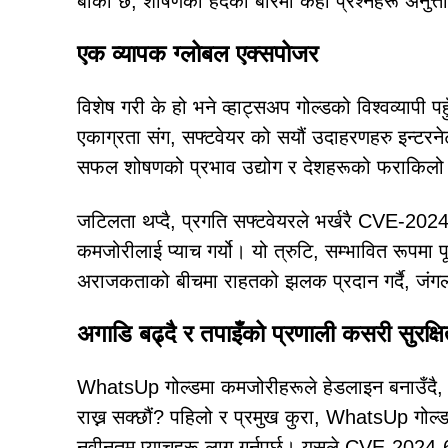
बाँकी छ, शोषणको हदको बारेमा केही प्रश्नहरू अनुत्
एक व्यापक ग्लोबल एक्सपोजर
विशेष गरी के हो भने व्हाट्सअप गोल्डको विश्वव्यापी प
एकाग्रता संग, सफ्टवेयर को सयौं उदाहरणहरु इन्ट
सफल शोषणको प्रभाव उद्योग र देशहरूको फराकिलो द
जटिलता थप्दै, प्रगति सफ्टवेयरले भर्खरै CVE-202
कमजोरीलाई प्याच गर्यो। यो त्रुटि, सम्भावित रूपमा पूर
अराजकताको बीचमा राहतको झलक प्रदान गर्दै, जंग
अगाडि बढ्दै र तपाइँको प्रणाली कसरी सुरक्षित
WhatsUp गोल्डमा कमजोरीहरूले हेडलाइन बनाउँदै, धेर
राख्न सक्छौं? पहिलो र प्रमुख कुरा, WhatsUp गोल्ड प्र
नवीनतम प्याचहरू लागू गर्नुपर्छ। यसले CVE-2024-